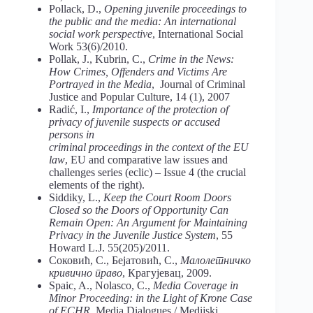
Pollack, D.,
Opening juvenile proceedings to
the public and the media: An international
social work perspective
, International Social
Work 53(6)/2010.
Pollak, Ј., Kubrin, C.,
Crime in the News:
How Crimes, Offenders and Victims Are
Portrayed in the Media
, Journal of Criminal
Justice and Popular Culture, 14 (1), 2007
Radić, I.,
Importance of the protection of
privacy of juvenile suspects or accused
persons in
criminal proceedings in the context of the EU
law
, EU and comparative law issues and
challenges series (eclic) – Issue 4 (the crucial
elements of the right).
Siddiky, L.,
Keep the Court Room Doors
Closed so the Doors of Opportunity Can
Remain Open: An Argument for Maintaining
Privacy in the Juvenile Justice System
, 55
Howard L.J. 55(205)/2011.
Соковић, С., Бејатовић, С.,
Малолетничко
кривично право
, Крагујевац, 2009.
Spaic, A., Nolasco, C.,
Media Coverage in
Minor Proceeding: in the Light of Krone Case
of ECHR
, Media Dialogues / Medijski