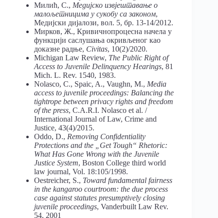
Милић, С.,
Медијско извјештавање о
малољетницима у сукобу са законом
,
Медијски дијалози, вол. 5, бр. 13-14/2012.
Мирков, Ж., Кривичнопроцесна начела у
функцији саслушања окривљеног као
доказне радње,
Civitas
, 10(2)/2020.
Michigan Law Review,
The Public Right of
Access to Juvenile Delinquency Hearings
, 81
Mich. L. Rev. 1540, 1983.
Nolasco, C., Spaic, A., Vaughn, M.,
Media
access to juvenile proceedings: Balancing the
tightrope between privacy rights and freedom
of the press
, C.A.R.I. Nolasco et al. /
International Journal of Law, Crime and
Justice, 43(4)/2015.
Oddo, D.,
Removing Confidentiality
Protections and the „Get Tough“ Rhetoric:
What Has Gone Wrong with the Juvenile
Justice System
, Boston College third world
law journal, Vol. 18:105/1998.
Oestreicher, S.,
Toward fundamental fairness
in the kangaroo courtroom: the due process
case against statutes presumptively closing
juvenile proceedings
, Vanderbuilt Law Rev.
54, 2001