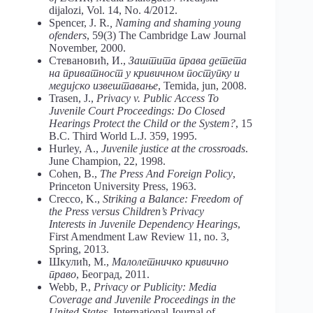
dijalozi, Vol. 14, No. 4/2012.
Spencer, J. R
., Naming and shaming young
ofenders
, 59(3) The Cambridge Law Journal
November, 2000.
Стевановић, И.,
Заштита права детета
на приватност у кривичном поступку и
медијско извештавање
, Temida, jun, 2008.
Trasen, Ј.,
Privacy v. Public Access To
Juvenile Court Proceedings: Do Closed
Hearings Protect the Child or the System?
, 15
B.C. Third World L.J. 359, 1995.
Hurley, А.,
Juvenile justice at the crossroads
.
June Champion, 22, 1998.
Cohen, B.,
The Press And Foreign Policy
,
Princeton University Press, 1963.
Crecco, K.,
Striking a Balance: Freedom of
the Press versus Children’s Privacy
Interests in Juvenile Dependency Hearings
,
First Amendment Law Review 11, no. 3,
Spring, 2013.
Шкулић, М.,
Малолетничко кривично
право
, Београд, 2011.
Webb, P.,
Privacy or Publicity: Media
Coverage and Juvenile Proceedings in the
United States
, International Journal of