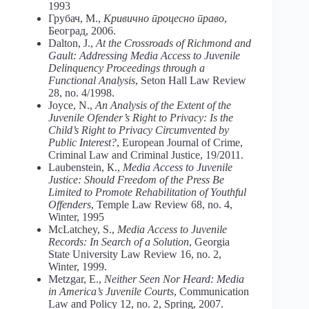
1993
Грубач, М.,
Кривично процесно право
,
Београд, 2006.
Dalton, J.,
At the Crossroads of Richmond and
Gault: Addressing Media Access to Juvenile
Delinquency Proceedings through a
Functional Analysis
, Seton Hall Law Review
28, no. 4/1998.
Joyce, N.,
An Analysis of the Extent of the
Juvenile Ofender’s Right to Privacy: Is the
Child’s Right to Privacy Circumvented by
Public Interest?
, European Journal of Crime,
Criminal Law and Criminal Justice, 19/2011.
Laubenstein, К.,
Media Access to Juvenile
Justice: Should Freedom of the Press Be
Limited to Promote Rehabilitation of Youthful
Offenders
, Temple Law Review 68, no. 4,
Winter, 1995
McLatchey, S.,
Media Access to Juvenile
Records: In Search of a Solution
, Georgia
State University Law Review 16, no. 2,
Winter, 1999.
Metzgar, Е.,
Neither Seen Nor Heard: Media
in America’s Juvenile Courts
, Communication
Law and Policy 12, no. 2, Spring, 2007.