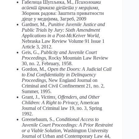
Габелица Шупљика, М.,
Психолошки
аспект приказа дјетета у медијима,
Зборник радова: Заштита приватности
дјеце у медијима, Загреб, 2009
Gardner, M.,
Punitive Juvenile Justice and
Public Trials by Jury: Sixth Amendment
Applications in a Post-McKeiver World,
Nebraska Law Review Volume 91 Issue 1
Article 3, 2012.
Geis, G.,
Publicity and Juvenile Court
Proceedings
, Rocky Mountain Law Review
30, no. 2, February, 1958.
Gordon, М.,
Open the Doors: A Judicial Call
to End Confidentiality in Delinquency
Proceedings
, New England Journal on
Criminal and Civil Confinement 21, no. 2,
Summer, 1995.
Grant, J.,
Victims, Offenders, and Other
Children: A Right to Privacy,
American
Journal of Criminal law 19, no. 3, Spring
1992.
Greenebaum, S.,
Conditional Access to
Juvenile Court Proceedings: A Prior Restraint
or a Viable Solution
, Washington University
Journal of Urban and Contemporary Law 44,