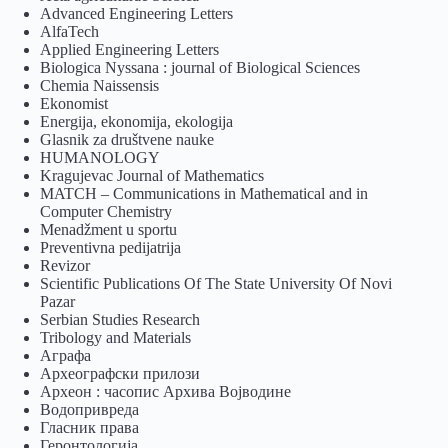
Advanced Engineering Letters
AlfaTech
Applied Engineering Letters
Biologica Nyssana : journal of Biological Sciences
Chemia Naissensis
Ekonomist
Energija, ekonomija, ekologija
Glasnik za društvene nauke
HUMANOLOGY
Kragujevac Journal of Mathematics
MATCH – Communications in Mathematical and in
Computer Chemistry
Menadžment u sportu
Preventivna pedijatrija
Revizor
Scientific Publications Of The State University Of Novi
Pazar
Serbian Studies Research
Tribology and Materials
Аграфа
Археографски прилози
Археон : часопис Архива Војводине
Водопривреда
Гласник права
Геронтологија