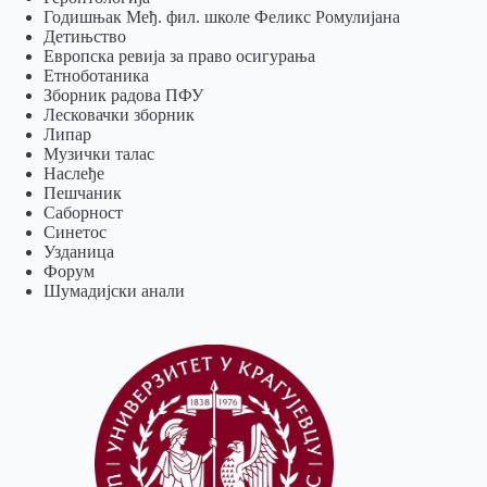
Годишњак Међ. фил. школе Феликс Ромулијана
Детињство
Европска ревија за право осигурања
Eтноботаника
Зборник радова ПФУ
Лесковачки зборник
Липар
Музички талас
Наслеђе
Пешчаник
Саборност
Синетос
Узданица
Форум
Шумадијски анали