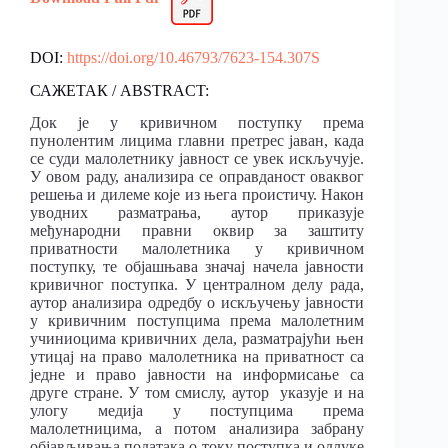
DOI:
https://doi.org/10.46793/7623-154.307S
САЖЕТАК / ABSTRACT:
Док је у кривичном поступку према
пунолентим лицима главни претрес јаван, када
се суди малолетнику јавност се увек искључује.
У овом раду, анализира се оправданост оваквог
решења и дилеме које из њега проистичу. Након
уводних разматрања, аутор приказује
међународни правни оквир за заштиту
приватности малолетника у кривичном
поступку, те објашњава значај начела јавности
кривичног поступка. У централном делу рада,
аутор анализира одредбу о искључењу јавности
у кривичним поступцима према малолетним
учиниоцима кривичних дела, разматрајући њен
утицај на право малолетника на приватност са
једне и право јавности на информисање са
друге стране. У том смислу, аутор указује и на
улогу медија у поступцима према
малолетницима, a потом анализира забрану
објављивања података о току поступка и одлуке