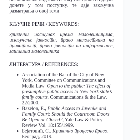
донете у том поступку, те даје закључна
разматрања о овој теми.
КЉУЧНЕ РЕЧИ / KEYWORDS:
кривични поступак према малолетницима,
искључење јавности, право малолетника на
приватност, право јавности на информисање,
заштита малолетника
ЛИТЕРАТУРА / REFERENCES:
Association of the Bar of the City of New
York, Committee on Communications and
Media Law,
Open to the public: The effect of
presumptive public access to New York state’s
family courts
. Communications & the Law,
22/2000.
Bazelon, Е.,
Public Access to Juvenile and
Family Court: Should the Courtroom Doors
Be Open or Closed?
, Yale Law & Policy
Review Vol. 18:155/1999.
Бејатовић, С.,
Кривично процесно право
,
Београд, 2019.