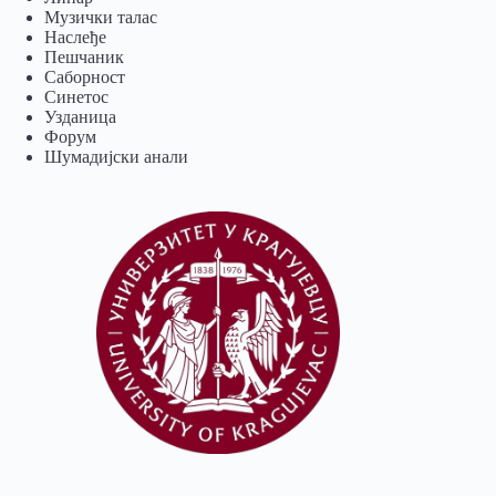
Музички талас
Наслеђе
Пешчаник
Саборност
Синетос
Узданица
Форум
Шумадијски анали