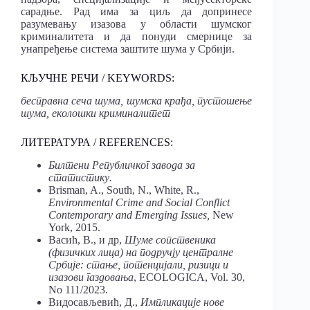
сарадње. Рад има за циљ да допринесе
разумевању изазова у области шумског
криминалитета и да понуди смернице за
унапређење система заштите шума у Србији.
КЉУЧНЕ РЕЧИ / KEYWORDS:
бесправна сеча шума, шумска крађа, пустошење
шума, еколошки криминалитет
ЛИТЕРАТУРА / REFERENCES:
Билтени Републичког завода за
статистику.
Brisman, A., South, N., White, R.,
Environmental Crime and Social Conflict
Contemporary and Emerging Issues,
New
York, 2015.
Васић, В., и др,
Шуме сопственика
(физичких лица) на подручју централне
Србије: стање, потенцијали, ризици и
изазови газдовања
, ECOLOGICA, Vol. 30,
No 111/2023.
Видосављевић, Д.,
Импликације нове