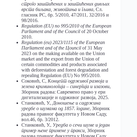
строго заштићених и заштићених дивљих
врста биљака, животиња и гљива
, Сл.
гласник РС, бр. 5/2010, 47/2011, 32/2016 и
98/2016.
Regulation (EU) no 995/2010 of the European
Parliament and of the Council
of 20 October
2010.
R
egulation (eu) 2023/1115 of the Еuropean
Пarliament and of the Цouncil
of 31 May
2023 on the making available on the Union
market and the export from the Union of
certain commodities and products associated
with deforestation and forest degradation and
repealing Regulation (EU) No 995/2010.
Соковић, С,
Концепт одрживог развоја и
зелена криминологија – синергија и изазови
,
Зборник радова: Савремено право у ери
дигитализације и одрживог развоја, 2025.
Станковић, У.,
Доношење и садржина
уредбе о шумама од 1857. године
, Зборник
радова правног факултета у Новом Саду,
вол.46, бр. 3/2012.
Станковић, У.,
Уредба о сечи шуме и један
пример њене примене у пракси,
Зборник
радова правног факултета у Новом Саду,