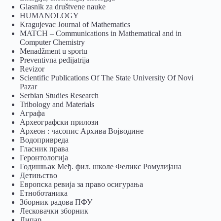
Glasnik za društvene nauke
HUMANOLOGY
Kragujevac Journal of Mathematics
MATCH – Communications in Mathematical and in
Computer Chemistry
Menadžment u sportu
Preventivna pedijatrija
Revizor
Scientific Publications Of The State University Of Novi
Pazar
Serbian Studies Research
Tribology and Materials
Аграфа
Археографски прилози
Археон : часопис Архива Војводине
Водопривреда
Гласник права
Геронтологија
Годишњак Међ. фил. школе Феликс Ромулијана
Детињство
Европска ревија за право осигурања
Eтноботаника
Зборник радова ПФУ
Лесковачки зборник
Липар