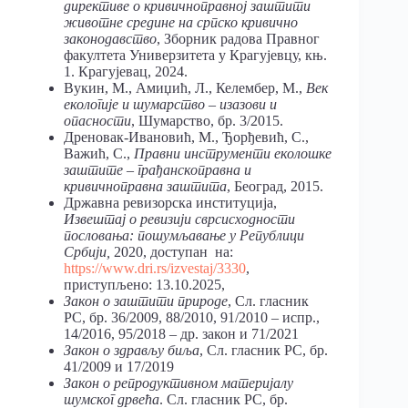
директиве о кривичноправној заштити
животне средине на српско кривично
законодавство
, Зборник радова Правног
факултета Универзитета у Крагујевцу, књ.
1. Крагујевац, 2024.
Вукин, М., Амиџић, Л., Келембер, М.,
Век
екологије и шумарство – изазови и
опасности
, Шумарство, бр. 3/2015.
Дреновак-Ивановић, М., Ђорђевић, С.,
Важић, С.,
Правни инструменти еколошке
заштите – грађанскоправна и
кривичноправна заштита
, Београд, 2015.
Државна ревизорска институција,
Извештај о ревизији сврсисходности
пословања: пошумљавање у Републици
Србији,
2020, доступан на:
https://www.dri.rs/izvestaj/3330
,
приступљено: 13.10.2025,
Закон о заштити природе
, Сл. гласник
РС, бр. 36/2009, 88/2010, 91/2010 – испр.,
14/2016, 95/2018 – др. закон и 71/2021
Закон о здрављу биља
, Сл. гласник РС, бр.
41/2009 и 17/2019
Закон о репродуктивном материјалу
шумског дрвећа
. Сл. гласник РС, бр.