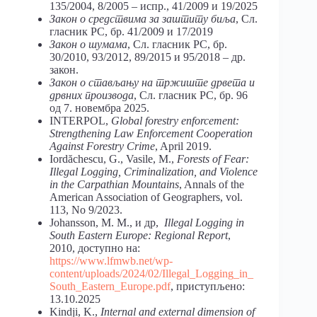
135/2004, 8/2005 – испр., 41/2009 и 19/2025
Закон о средствима за заштиту биља
, Сл.
гласник РС, бр. 41/2009 и 17/2019
Закон о шумама
, Сл. гласник РС, бр.
30/2010, 93/2012, 89/2015 и 95/2018 – др.
закон.
Закон o стављању на тржиште дрвета и
дрвних производа
, Сл. гласник РС, бр. 96
од 7. новембра 2025.
INTERPOL,
Global forestry enforcement:
Strengthening Law Enforcement Cooperation
Against Forestry Crime
, April 2019.
Iordăchescu, G., Vasile, M.,
Forests of Fear:
Illegal Logging, Criminalization, and Violence
in the Carpathian Mountains
, Annals of the
American Association of Geographers, vol.
113, No 9/2023.
Johansson, M. M., и др,
Illegal Logging in
South Eastern Europe: Regional Report
,
2010, доступно на:
https://www.lfmwb.net/wp-
content/uploads/2024/02/Illegal_Logging_in_
South_Eastern_Europe.pdf
, приступљено:
13.10.2025
Kindji, K.,
Internal and external dimension of