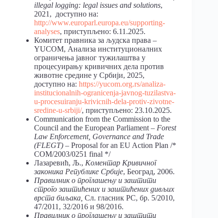
illegal logging: legal issues and solutions
,
2021, доступно на:
http://www.europarl.europa.eu/supporting-
analyses
, приступљено: 6.11.2025.
Комитет правника за људска права –
YUCOM, Анализа институционалних
ограничења јавног тужилаштва у
процесуирању кривичних дела против
животне средине у Србији, 2025,
доступно на:
https://yucom.org.rs/analiza-
institucionalnih-ogranicenja-javnog-tuzilastva-
u-procesuiranju-krivicnih-dela-protiv-zivotne-
sredine-u-srbiji/
, приступљено: 23.10.2025.
Communication from the Commission to the
Council and the European Parliament –
Forest
Law Enforcement, Governance and Trade
(FLEGT)
– Proposal for an EU Action Plan /*
COM/2003/0251 final */
Лазаревић, Љ.,
Коментар Кривичног
законика Републике Србије
, Београд, 2006.
Правилник о проглашењу и заштити
строго заштићених и заштићених дивљих
врста биљака,
Сл. гласник РС, бр. 5/2010,
47/2011, 32/2016 и 98/2016.
Правилник о проглашењу и заштити