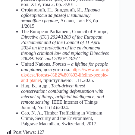
вол. XLV, том 2, бр. 3/2011.
Стојановић, П., Зиндовић, И.,
Правна
одговорност за развој и заштиту
животне средине,
Анали, вол 63, бр.
1/2015.
The European Parliament, Council of Europe,
Directive (EU) 2024/1203 of the European
Parliament and of the Council of 11 April
2024 on the protection of the environment
through criminal law and replacing Directives
2008/99/EC and 2009/123/EC.
United Nations,
Forests – a lifeline for people
and planet
, доступно на:
https://www.un.org/
uk/desa/forests-%E2%80%93-lifeline-people-
and-planet
, приступљено: 1.11.2025.
Haq, B., и др.,
Tech-driven forest
conservation: combating deforestation with
internet of things, artificial intelligence, and
remote sensing
, IEEE Internet of Things
Journal, No 11(14)/2024.
Cao, N. A., Timber Trafficking in Vietnam
Crime, Security and the Environment,
Palgrave Macmillan, Switzerland, 2017.
Post Views:
127