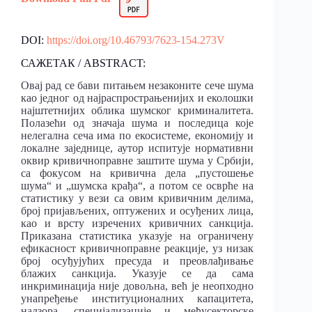
DOI:
https://doi.org/10.46793/7623-154.273V
САЖЕТАК / ABSTRACT:
Овај рад се бави питањем незаконите сече шума
као једног од најраспрострањенијих и еколошки
најштетнијих облика шумског криминалитета.
Полазећи од значаја шума и последица које
нелегална сеча има по екосистеме, економију и
локалне заједнице, аутор испитује нормативни
оквир кривичноправне заштите шума у Србији,
са фокусом на кривична дела „пустошење
шума“ и „шумска крађа“, а потом се осврће на
статистику у вези са овим кривичним делима,
број пријављених, оптужених и осуђених лица,
као и врсту изречених кривичних санкција.
Приказана статистика указује на ограничену
ефикасност кривичноправне реакције, уз низак
број осуђујућих пресуда и преовлађивање
блажих санкција. Указује се да сама
инкриминација није довољна, већ је неопходно
унапређење институционалних капацитета,
надзора, специјализације и међусекторске