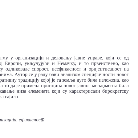
му у организацији и деловању јавне управе, који се од
ј Европи, укључујући и Немачку, и то првенствено, као
су одликовале спорост, неефикасност и оријентисаност на
ађанима. Аутор се у раду бави анализом специфичности новог
ативну традицију којој је та земља дуго била изложена, као
а то да је примена принципа новог јавног менаџмента била
жавање низа елемената који су карактерисали бирократску
ва гајила.
лизација, ефикасност