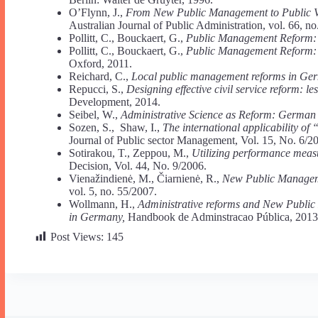
O’Flynn, J.,
From New Public Management to Public V
Australian Journal of Public Administration, vol. 66, no
Pollitt, C., Bouckaert, G.,
Public Management Reform: 
Pollitt, C., Bouckaert, G.,
Public Management Reform: 
Oxford, 2011.
Reichard, C.,
Local public management reforms in Ge
Repucci, S.,
Designing effective civil service reform: l
Development, 2014.
Seibel, W.,
Administrative Science as Reform: German 
Sozen, S., Shaw, I.,
The international applicability o
Journal of Public sector Management, Vol. 15, No. 6/2
Sotirakou, T., Zeppou, M.,
Utilizing performance measu
Decision, Vol. 44, No. 9/2006.
Vienažindienė, M., Čiarnienė, R.,
New Public Manageme
vol. 5, no. 55/2007.
Wollmann, H.,
Administrative reforms and New Public 
in Germany,
Handbook de Adminstracao Pública, 2013
Post Views:
145