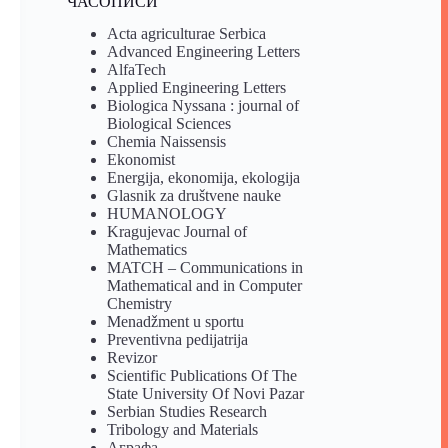
ЧАСОПИСИ
Acta agriculturae Serbica
Advanced Engineering Letters
AlfaTech
Applied Engineering Letters
Biologica Nyssana : journal of
Biological Sciences
Chemia Naissensis
Ekonomist
Energija, ekonomija, ekologija
Glasnik za društvene nauke
HUMANOLOGY
Kragujevac Journal of
Mathematics
MATCH – Communications in
Mathematical and in Computer
Chemistry
Menadžment u sportu
Preventivna pedijatrija
Revizor
Scientific Publications Of The
State University Of Novi Pazar
Serbian Studies Research
Tribology and Materials
Аграфа