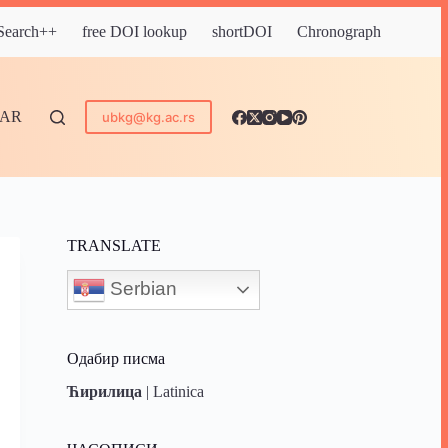
 Search++
free DOI lookup
shortDOI
Chronograph
DAR
ubkg@kg.ac.rs
TRANSLATE
Serbian
Одабир писма
Ћирилица
|
Latinica