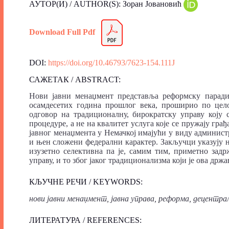
АУТОР(И) / AUTHOR(S): Зоран Јовановић
Download Full Pdf
DOI:
https://doi.org/10.46793/7623-154.111J
САЖЕТАК / ABSTRACT:
Нови јавни менаџмент представља реформску парадиг
осамдесетих година прошлог века, проширио по цело
одговор на традиционалну, бирократску управу коју 
процедуре, а не на квалитет услуга које се пружају гр
јавног менаџмента у Немачкој имајући у виду администр
и њен сложени федерални карактер. Закључци указују н
изузетно селективна па је, самим тим, приметно задр
управу, и то због јаког традиционализма који је ова држа
КЉУЧНЕ РЕЧИ / KEYWORDS:
нови јавни менаџмент, јавна управа, реформа, децентра
ЛИТЕРАТУРА / REFERENCES: