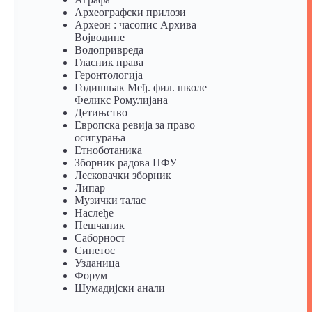
Археографски прилози
Археон : часопис Архива
Војводине
Водопривреда
Гласник права
Геронтологија
Годишњак Међ. фил. школе
Феликс Ромулијана
Детињство
Европска ревија за право
осигурања
Eтноботаника
Зборник радова ПФУ
Лесковачки зборник
Липар
Музички талас
Наслеђе
Пешчаник
Саборност
Синетос
Узданица
Форум
Шумадијски анали