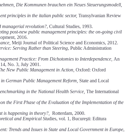
rnehmen, Die Kommunen brauchen ein Neues Steuerungsmodell,
t principles in the italian public sector,
Transylvanian Review
d managerial revolution?
, Cultural Studies, 1993.
ng post-new public management principles: the on-going civil
elopment, 2016.
ance,
Meiji Journal of Political Science and Economics, 2012.
rvice: Serving Rather than Steering
, Public Administration
anagement Practice: From Dichotomies to Interdependence,
An
 14, No. 3, July 2001.
The New Public Management in Action,
Oxford: Oxford
ce in German Public Management Reform,
State and Local
benchmarking in the National Health Service,
The International
on the First Phase of the Evaluation of the Implementation of the
at is happening in theory?,
Rotterdam, 2000.
etical and Empirical Stu
dies, vol. 1, Bucureşti: Editura
nt: Trends and Issues in State and Local Government in Europe
,