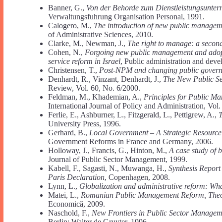
Banner, G.,
Von der Behorde zum Dienstleistungsunte
Verwaltungsfuhrung Organisation Personal, 1991.
Calogero, M.,
The introduction of new public managemen
of Administrative Sciences, 2010.
Clarke, M., Newman, J.,
The right to manage: a secon
Cohen, N.,
Forgoing new public management and adopti
service reform in Israel
, Public administration and dev
Christensen, T.,
Post-NPM and changing public govern
Denhardt, R., Vinzant, Denhardt, J.,
The New Public Se
Review, Vol. 60, No. 6/2000.
Feldman, M., Khademian, A.,
Principles for Public M
International Journal of Policy and Administration, Vol.
Ferlie, E., Ashburner, L., Fitzgerald, L., Pettigrew, A.,
University Press, 1996.
Gerhard, B.,
Local Government – A Strategic Resour
Government Reforms in France and Germany, 2006.
Holloway, J., Francis, G., Hinton, M.,
A case study of 
Journal of Public Sector Management, 1999.
Kabell, F., Sagasti, N., Muwanga, Н.,
Synthesis Report 
Paris Declaration
, Copenhagen, 2008.
Lynn, L.,
Globalization and administrative reform: Wh
Matei, L.,
Romanian Public Management Reform, Theor
Economică, 2009.
Naschold, F.,
New Frontiers in Public Sector Manageme
Berlin: Walter de Gruyter, 1996.