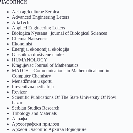
ЧАСОПИСИ
Acta agriculturae Serbica
Advanced Engineering Letters
AlfaTech
Applied Engineering Letters
Biologica Nyssana : journal of Biological Sciences
Chemia Naissensis
Ekonomist
Energija, ekonomija, ekologija
Glasnik za društvene nauke
HUMANOLOGY
Kragujevac Journal of Mathematics
MATCH – Communications in Mathematical and in
Computer Chemistry
Menadžment u sportu
Preventivna pedijatrija
Revizor
Scientific Publications Of The State University Of Novi
Pazar
Serbian Studies Research
Tribology and Materials
Аграфа
Археографски прилози
Археон : часопис Архива Војводине