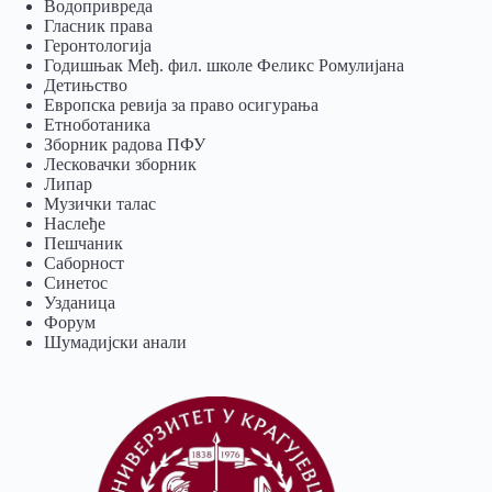
Водопривреда
Гласник права
Геронтологија
Годишњак Међ. фил. школе Феликс Ромулијана
Детињство
Европска ревија за право осигурања
Eтноботаника
Зборник радова ПФУ
Лесковачки зборник
Липар
Музички талас
Наслеђе
Пешчаник
Саборност
Синетос
Узданица
Форум
Шумадијски анали