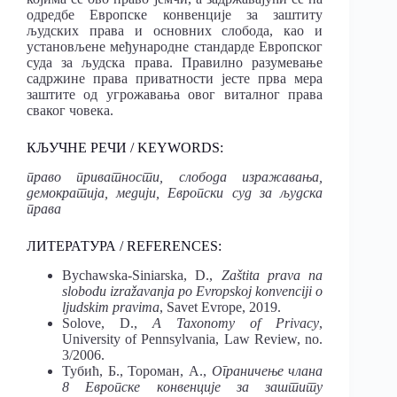
одредбе Европске конвенције за заштиту
људских права и основних слобода, као и
установљене међународне стандарде Европског
суда за људска права. Правилно разумевање
садржине права приватности јесте прва мера
заштите од угрожавања овог виталног права
сваког човека.
КЉУЧНЕ РЕЧИ / KEYWORDS:
право приватности, слобода изражавања,
демократија, медији, Европски суд за људска
права
ЛИТЕРАТУРА / REFERENCES:
Bychawska-Siniarska, D.,
Zaštita prava na
slobodu izražavanja po Evropskoj konvenciji o
ljudskim pravima
, Savet Evrope, 2019.
Solove, D.,
А Taxonomy of Privacy
,
University of Pennsylvania, Law Review, no.
3/2006.
Тубић, Б., Тороман, А.,
Ограничење члана
8 Европске конвенције за заштиту