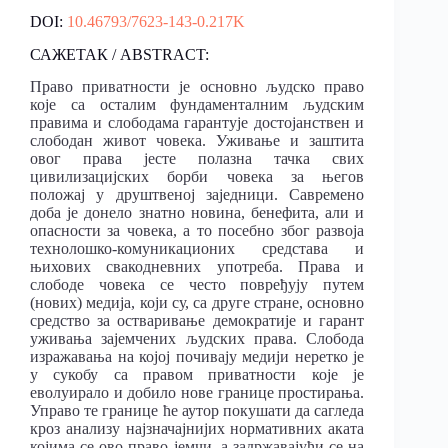
DOI:
10.46793/7623-143-0.217K
САЖЕТАК / ABSTRACT:
Право приватности је основно људско право
које са осталим фундаменталним људским
правима и слободама гарантује достојанствен и
слободан живот човека. Уживање и заштита
овог права јесте полазна тачка свих
цивилизацијских борби човека за његов
положај у друштвеној заједници. Савремено
доба је донело знатно новина, бенефита, али и
опасности за човека, а то посебно због развоја
технолошко-комуникационих средстава и
њихових свакодневних употреба. Права и
слободе човека се често повређују путем
(нових) медија, који су, са друге стране, основно
средство за остваривање демократије и гарант
уживања зајемчених људских права. Слобода
изражавања на којој почивају медији неретко је
у сукобу са правом приватности које је
еволуирало и добило нове границе простирања.
Управо те границе ће аутор покушати да сагледа
кроз анализу најзначајнијих нормативних аката
којима се ово право јемчи, а задржавајући се на