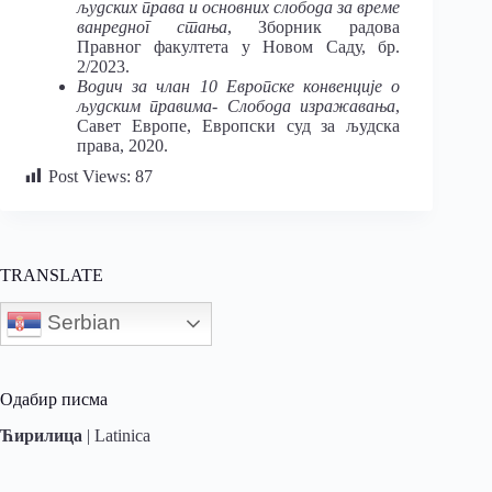
људских права и основних слобода за време
ванредног стања
, Зборник радова
Правног факултета у Новом Саду, бр.
2/2023.
Водич за члан 10 Европске конвенције о
људским правима- Слобода изражавања
,
Савет Европе, Европски суд за људска
права, 2020.
Post Views:
87
TRANSLATE
Serbian
Одабир писма
Ћирилица
|
Latinica