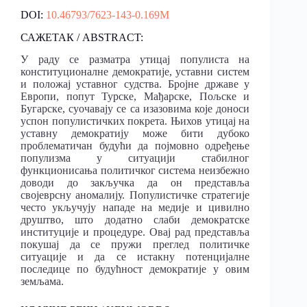
DOI:
10.46793/7623-143-0.169M
САЖЕТАК / ABSTRACT:
У раду се разматра утицај популиста на
конституционалне демократије, уставни систем
и положај уставног судства. Бројне државе у
Европи, попут Турске, Мађарске, Пољске и
Бугарске, суочавају се са изазовима које доноси
успон популистичких покрета. Њихов утицај на
уставну демократију може бити дубоко
проблематичан будући да појмовно одређење
популизма у ситуацији стабилног
функционисања политичког система неизбежно
доводи до закључка да он представља
својеврсну аномалију. Популистичке стратегије
често укључују нападе на медије и цивилно
друштво, што додатно слаби демократске
институције и процедуре. Овај рад представља
покушај да се пружи преглед политичке
ситуације и да се истакну потенцијалне
последице по будућност демократије у овим
земљама.