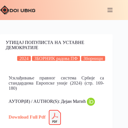
УТИЦАЈ ПОПУЛИСТА НА УСТАВНЕ
ДЕМОКРАТИЈЕ
2024
ЗБОРНИК радова ПФ
Зборници
Усклађивање правног система Србије са
стандардима Европске уније (2024) (стр. 169-
180)
АУТОР(И) / AUTHOR(S): Дејан Матић
Download Full Pdf