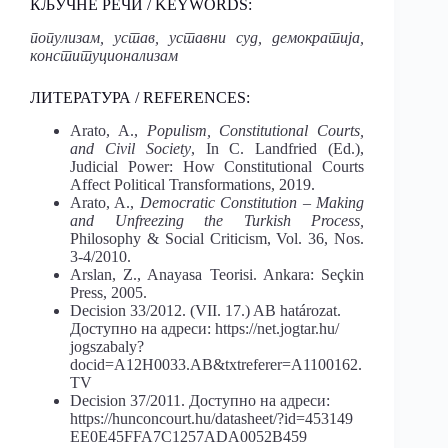
КЉУЧНЕ РЕЧИ / KEYWORDS:
популизам, устав, уставни суд, демократија,
конституционализам
ЛИТЕРАТУРА / REFERENCES:
Arato, A.,
Populism, Constitutional Courts,
and Civil Society
, In C. Landfried (Ed.),
Judicial Power: How Constitutional Courts
Affect Political Transformations, 2019.
Arato, A.,
Democratic Constitution – Making
and Unfreezing the Turkish Process
,
Philosophy & Social Criticism, Vol. 36, Nos.
3-­4/2010.
Arslan, Z., Anayasa Teorisi. Ankara: Seçkin
Press, 2005.
Decision 33/2012. (VII. 17.) AB határozat.
Доступно на адреси: https://net.jogtar.hu/
jogszabaly?
docid=A12H0033.AB&txtreferer=A1100162.
TV
Decision 37/2011. Доступно на адреси:
https://hunconcourt.hu/datasheet/?id=453149
EE0E45FFA7C1257ADA0052B459