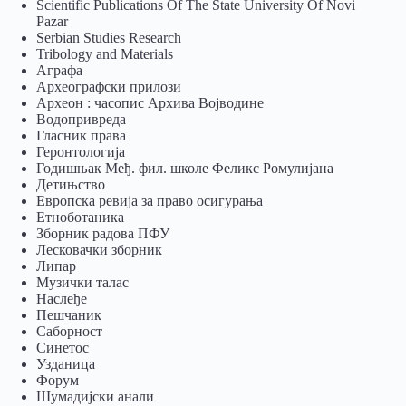
Scientific Publications Of The State University Of Novi
Pazar
Serbian Studies Research
Tribology and Materials
Аграфа
Археографски прилози
Археон : часопис Архива Војводине
Водопривреда
Гласник права
Геронтологија
Годишњак Међ. фил. школе Феликс Ромулијана
Детињство
Европска ревија за право осигурања
Eтноботаника
Зборник радова ПФУ
Лесковачки зборник
Липар
Музички талас
Наслеђе
Пешчаник
Саборност
Синетос
Узданица
Форум
Шумадијски анали