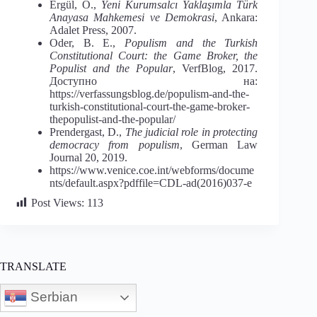
Ergül, O.,
Yeni Kurumsalcı Yaklaşımla Türk
Anayasa Mahkemesi ve Demokrasi
, Ankara:
Adalet Press, 2007.
Oder, B. E.,
Populism and the Turkish
Constitutional Court: the Game Broker, the
Populist and the Popular
, VerfBlog, 2017.
Доступно на:
https://verfassungsblog.de/populism-and-the-
turkish-constitutional-court-the-game-broker-
thepopulist-and-the-popular/
Prendergast, D.,
The judicial role in protecting
democracy from populism
, German Law
Journal 20, 2019.
https://www.venice.coe.int/webforms/docume
nts/default.aspx?pdffile=CDL-ad(2016)037-e
Post Views:
113
TRANSLATE
Serbian