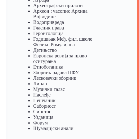
Археографски прилози
Археон : часопис Архива
Војводине
Водопривреда
Гласник права
Геронтологија
Годишњак Међ. фил. школе
Феликс Ромулијана
Детињство
Европска ревија за право
осигурања
Eтноботаника
Зборник радова ПФУ
Лесковачки зборник
Липар
Музички талас
Наслеђе
Пешчаник
Саборност
Синетос
Узданица
Форум
Шумадијски анали