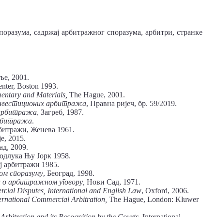
оразума, садржај арбитражног споразума, арбитри, странке
ље, 2001.
enter, Boston 1993.
entary and Materials,
The Hague, 2001.
 инвестиционих арбитража
, Правна ријеч, бр. 59/2019.
арбитража,
Загреб, 1987.
арбитража
.
битражи, Женева 1961.
је, 2015.
д, 2009.
одлука Њу Јорк 1958.
 арбитражи 1985.
ом споразуму
, Београд, 1998.
и о арбитражном уговору,
Нови Сад, 1971.
rcial Disputes, International and English Law
, Oxford, 2006.
ernational Commercial Arbitration,
The Hague, London: Kluwer
Arbitration and its Recognition by the Courts
, International