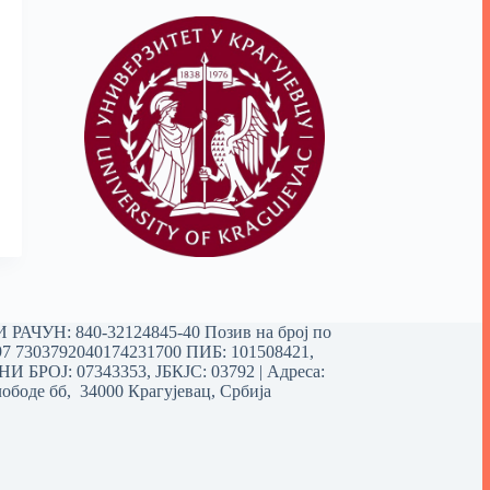
РАЧУН: 840-32124845-40 Позив на број по
97 7303792040174231700
ПИБ: 101508421,
 БРОЈ: 07343353, ЈБКЈС: 03792 | Aдреса:
ободе бб, 34000 Крагујевац, Србија