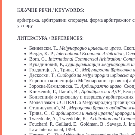
КЉУЧНЕ РЕЧИ / KEYWORDS:
арбитража, арбитражни споразум, форма арбитражног сп
у спору
ЛИТЕРАТУРА / REFERENCES:
Бендевски, Т.,
Међународно приватно право
, Скоп
Berger, K. P.,
International Economic Arbitration
, Dev
Born, G.,
International Commercial Arbitration: Comm
Вукадиновић, Р.,
Јудицијализација међународних
Голдштајн, А., Трива, С.,
Међународна трговачка 
Дескоски. Т.,
Спогодба за међународна трговска 
Европска конвенција о Мећународној трговској ар
Зороска-Камиловска, Т.,
Арбитражно право
, Скоп
Кнежевић, Г., Павић, В.,
Арбитража и АДР,
Београ
Конвенција о признању и извршењу арбитражних 
Модел закон UCITRAL о Међународној трговијској
Станивуковић, М.,
Меродавно право о арбитражн
Трива, С.,
О арбитражи и њеној правној природи 
Tweeddale, A., Tweeddale, K., A
rbitration and Comme
Fouchard, P., Gaillard, E., Goldman, B., Savage, J., I
nt
Law International, 1999.
Herman, G.,
The Arbitration Agreement as the Basis of 