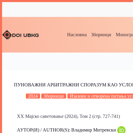
Насловна
Зборници
Моногра
ПУНОВАЖНИ АРБИТРАЖНИ СПОРАЗУМ КАО УСЛО
2024
Зборници
Изазови и отворена питања ус
XX Мајско саветовање (2024), Том 2 (стр. 727-741)
АУТОР(И) / AUTHOR(S): Владимир Митревски