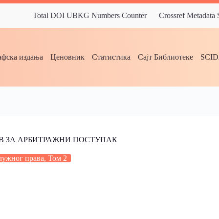
Total DOI UBKG Numbers Counter
Crossref Metadata
фска издања
Ценовник
Статистика
Сајт Библиотеке
SCI
В ЗА АРБИТРАЖНИ ПОСТУПАК
лужног права, Том 2