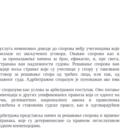
 услуга неминовно доводе до спорова међу учесницима који
оизлазе из закључених уговора. Овакви спорови као и
 за проналажење начина за брзо, ефикасно, и, пре свега,
странака ван надлежности судова. Решавање спорова ван
ације воља странке који су учесници у спору у такозвани
уговор за решавање спора од трећих лица, или пак, од
ражног суда. Адрбитражни споразум је пуноважан ако има
 споразума као услова за арбитражни поступак. Ово питање
нвенција и других унификованих правила која се односе на
ума, релевантних националних закона и правилника
већена и ставовима судске праксе, као и одговарајућим
а арбитража представља начин за решавање спорова и вршење
транака, које су детерминисане са правном легислативом
одним конвенцијама.