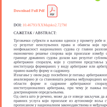
Download Full Pdf
DOI:
10.46793/XXMajsko2.727M
САЖЕТАК / ABSTRACT:
Трговачки субјекти и њихови односи у промету робе и
су резултат неиспуњених права и обавеза који пр
неефикаасност националних судова су главни разлози
економично решење спорова који произлазе између 
границе државних судова долази као резултат сублим
арбитражни споразум, који у суштини представља 
институција формираних у виду арбитраже или арбит
правно важећу форму и садржину.
Излагање у овом раду посвећено је питању арбитражног
анализирано је са становишта решења међународних ко
области форме и садржине арбитражног спораз
институционалних арбитража, при чему је пажња пос
доктринарним опредељењима.
Од свега што је речено, може да се изведе закључак д
правних услуга који произлазе из аутономије воља с
прописаном у националним законодавствима и међунар