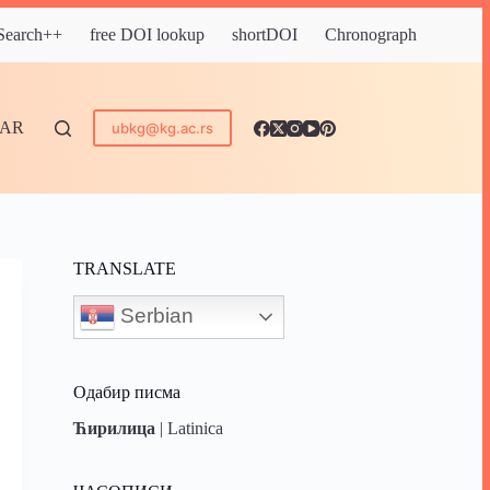
 Search++
free DOI lookup
shortDOI
Chronograph
DAR
ubkg@kg.ac.rs
TRANSLATE
Serbian
Одабир писма
Ћирилица
|
Latinica