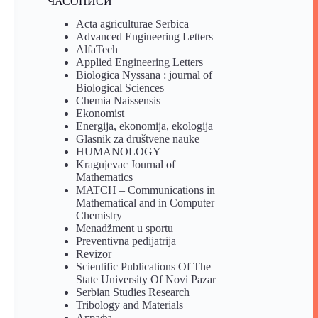
ЧАСОПИСИ
Acta agriculturae Serbica
Advanced Engineering Letters
AlfaTech
Applied Engineering Letters
Biologica Nyssana : journal of
Biological Sciences
Chemia Naissensis
Ekonomist
Energija, ekonomija, ekologija
Glasnik za društvene nauke
HUMANOLOGY
Kragujevac Journal of
Mathematics
MATCH – Communications in
Mathematical and in Computer
Chemistry
Menadžment u sportu
Preventivna pedijatrija
Revizor
Scientific Publications Of The
State University Of Novi Pazar
Serbian Studies Research
Tribology and Materials
Аграфа