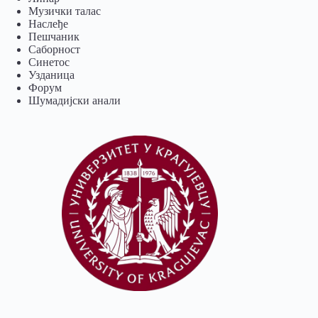
Музички талас
Наслеђе
Пешчаник
Саборност
Синетос
Узданица
Форум
Шумадијски анали