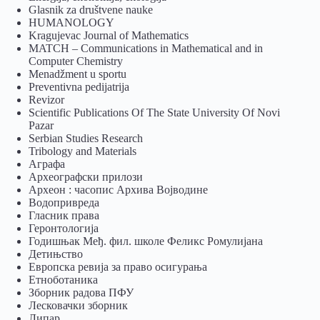
Glasnik za društvene nauke
HUMANOLOGY
Kragujevac Journal of Mathematics
MATCH – Communications in Mathematical and in
Computer Chemistry
Menadžment u sportu
Preventivna pedijatrija
Revizor
Scientific Publications Of The State University Of Novi
Pazar
Serbian Studies Research
Tribology and Materials
Аграфа
Археографски прилози
Археон : часопис Архива Војводине
Водопривреда
Гласник права
Геронтологија
Годишњак Међ. фил. школе Феликс Ромулијана
Детињство
Европска ревија за право осигурања
Eтноботаника
Зборник радова ПФУ
Лесковачки зборник
Липар