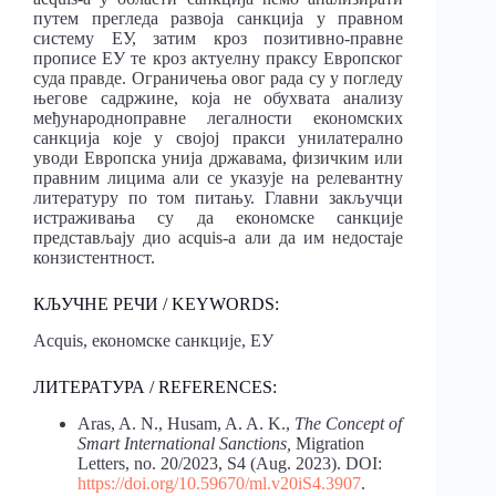
путем прегледа развоја санкција у правном
систему ЕУ, затим кроз позитивно-правне
прописе ЕУ те кроз актуелну праксу Европског
суда правде. Ограничења овог рада су у погледу
његове садржине, која не обухвата анализу
међународноправне легалности економских
санкција које у својој пракси унилатерално
уводи Европска унија државама, физичким или
правним лицима али се указује на релевантну
литературу по том питању. Главни закључци
истраживања су да економске санкције
представљају дио acquis-а али да им недостаје
конзистентност.
КЉУЧНЕ РЕЧИ / KEYWORDS:
Acquis, економске санкције, ЕУ
ЛИТЕРАТУРА / REFERENCES:
Aras, A. N., Husam, A. A. K.,
The Concept of
Smart International Sanctions,
Migration
Letters, no. 20/2023, S4 (Aug. 2023). DOI:
https://doi.org/10.59670/ml.v20iS4.3907
.