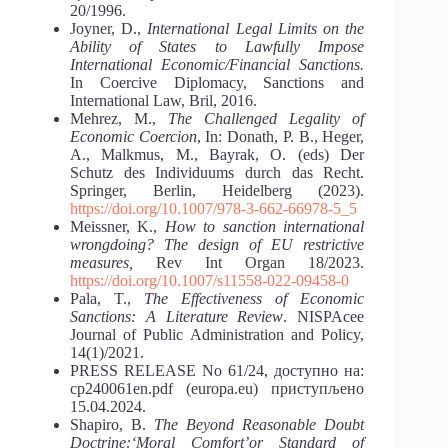
20/1996.
Joyner, D.,
International Legal Limits on the
Ability of States to Lawfully Impose
International Economic/Financial Sanctions.
In Coercive Diplomacy, Sanctions and
International Law, Bril, 2016.
Mehrez, M.,
The Challenged Legality of
Economic Coercion
, In: Donath, P. B., Heger,
A., Malkmus, M., Bayrak, O. (eds) Der
Schutz des Individuums durch das Recht.
Springer, Berlin, Heidelberg (2023).
https://doi.org/10.1007/978-3-662-66978-5_5
Meissner, K.,
How to sanction international
wrongdoing? The design of EU restrictive
measures,
Rev Int Organ 18/2023.
https://doi.org/10.1007/s11558-022-09458-0
Pala, T.,
The Effectiveness of Economic
Sanctions: A Literature Review
. NISPAcee
Journal of Public Administration and Policy,
14(1)/2021.
PRESS RELEASE No 61/24, доступно на:
cp240061en.pdf (europa.eu) приступљено
15.04.2024.
Shapiro, B.
The Beyond Reasonable Doubt
Doctrine:‘Moral Comfort’or Standard of