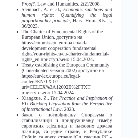
Proof?.
Law and Humanities, 2(2)/2008.
Steinbach, A. et al.,
Economic sanctions and
human rights: Quantifying the legal
proportionality principle,
Harv. Hum. Rts. J.,
36/2023.
The Charter of Fundamental Rights of the
European Union, доступно на
https://commission.europa.eu/aid-
development-cooperation-fundamental-
rights/your-rights-eu/eu-charter-fundamental-
rights_en приступљено 15.04.2024.
Treaty establishing the European Community
(Consolidated version 2002) доступно на
https://eur-lex.europa.eu/legal-
content/EN/TXT/?
uri=CELEX%3A12002E%2FTXT
приступљено 15.04.2024.
Xiangxue, Z.,
The Practice and Inspiration of
EU Blocking Legislation from the Perspective
of International Law
. 2023.
Закон о потврђивању Споразума о
стабилизацији и придруживању између
европских заједница и њихових држава
чланица, са једне стране, и Републике
Србије, са друге стране (Сл. гласник РС –