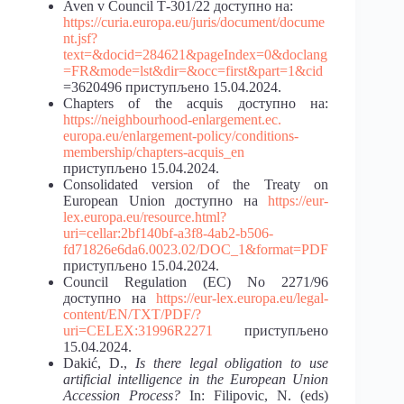
Aven v Council Т-301/22 доступно на:
https://curia.europa.eu/juris/document/docume
nt.jsf?
text=&docid=284621&pageIndex=0&doclang
=FR&mode=lst&dir=&occ=first&part=1&cid
=3620496 приступљено 15.04.2024.
Chapters of the acquis доступно на:
https://neighbourhood-enlargement.ec.
europa.eu/enlargement-policy/conditions-
membership/chapters-acquis_en
приступљено 15.04.2024.
Consolidated version of the Treaty on
European Union доступно на
https://eur-
lex.europa.eu/resource.html?
uri=cellar:2bf140bf-a3f8-4ab2-b506-
fd71826e6da6.0023.02/DOC_1&format=PDF
приступљено 15.04.2024.
Council Regulation (EC) No 2271/96
доступно на
https://eur-lex.europa.eu/legal-
content/EN/TXT/PDF/?
uri=CELEX:31996R2271
приступљено
15.04.2024.
Dakić, D.,
Is there legal obligation to use
artificial intelligence in the European Union
Accession Process?
In: Filipovic, N. (eds)