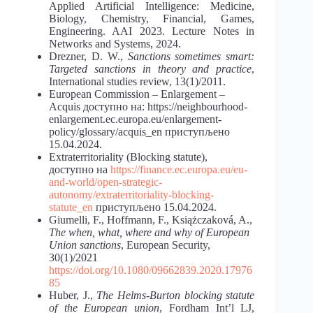
Applied Artificial Intelligence: Medicine,
Biology, Chemistry, Financial, Games,
Engineering. AAI 2023. Lecture Notes in
Networks and Systems, 2024.
Drezner, D. W.,
Sanctions sometimes smart:
Targeted sanctions in theory and practice
,
International studies review, 13(1)/2011.
European Commission – Enlargement –
Acquis доступно на: https://neighbourhood-
enlargement.ec.europa.eu/enlargement-
policy/glossary/acquis_en приступљено
15.04.2024.
Extraterritoriality (Blocking statute),
доступно на
https://finance.ec.europa.eu/eu-
and-world/open-strategic-
autonomy/extraterritoriality-blocking-
statute_en
приступљено 15.04.2024.
Giumelli, F., Hoffmann, F., Książczaková, A.,
The when, what, where and why of European
Union sanctions
, European Security,
30(1)/2021
https://doi.org/10.1080/09662839.2020.17976
85
Huber, J.,
The Helms-Burton blocking statute
of the European union
, Fordham Int’l LJ,