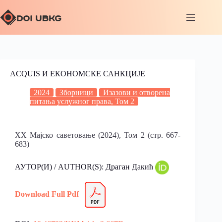
ACQUIS И ЕКОНОМСКЕ САНКЦИЈЕ
2024
Зборници
Изазови и отворена
питања услужног права, Том 2
XX Мајско саветовање (2024), Том 2 (стр. 667-
683)
АУТОР(И) / AUTHOR(S): Драган Дакић
Download Full Pdf