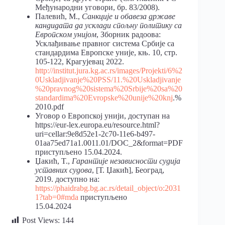
Међународни уговори, бр. 83/2008).
Палевић, М.,
Санкције и обавеза државе
кандидата да усклади спољну политику са
Европском унијом
, Зборник радоова:
Усклађивање правног система Србије са
стандардима Европске уније, књ. 10, стр.
105-122, Крагујевац 2022.
http://institut.jura.kg.ac.rs/images/Projekti/6%2
0Uskladjivanje%20PSS/11.%20Uskladjivanje
%20pravnog%20sistema%20Srbije%20sa%20
standardima%20Evropske%20unije%20knj
.%
2010.pdf
Уговор о Европској унији, доступан на
https://eur-lex.europa.eu/resource.html?
uri=cellar:9e8d52e1-2c70-11e6-b497-
01aa75ed71a1.0011.01/DOC_2&format=PDF
приступљено 15.04.2024.
Џакић, T.,
Гарантије независности судија
уставних судова
, [Т. Џакић], Београд,
2019. доступно на:
https://phaidrabg.bg.ac.rs/detail_object/o:2031
1?tab=0#mda
приступљено
15.04.2024
Post Views:
144