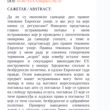
DOI:
10.46793/XXMajsko2.667D
САЖЕТАК / ABSTRACT:
Да ли су економске санкције дио правне
тековине Европске уније, и ако јесу на који
начин су регулисане? Наведено представља
главно истраживачко питање у овом
истраживању које је проведено у хипотетичким
оквирима да санкције уопште, а тиме и
економске, представљају дио правне тековине
Европске уније. Правна тековина Европске
уније у овом раду је означена генеричким
термином „acquis“ који између осталог чине
примарно и секундарно законодавство ЕУ,
инструменти у оквиру Заједничке спољне и
безбједносне политике, и одлуке Европског суда
правде. Осим наведених елемената acquis за
предмет нашег истраживања могу бити од
значаја и нека од његових кореспондентних
поглавља као што су поглавље 3 које се односи
на слободу пружања услуга, поглавље 23 које се
тиче правосуђа и људских права и поглавље 31
које се тиче спољне, безбједносне и одбрамбене
политике. Примјену наведених елемената
acquis-а у области санкција ћемо анализирати