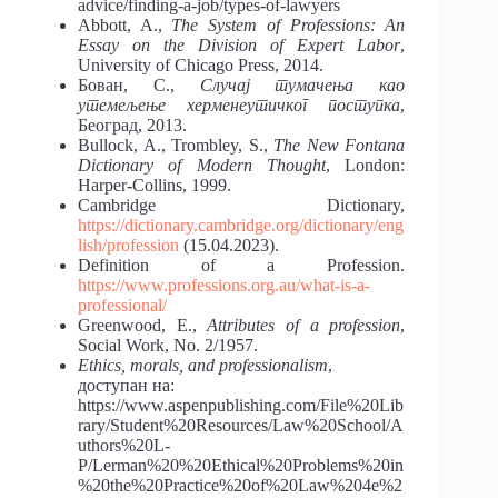
advice/finding-a-job/types-of-lawyers
Abbott, A.,
The System of Professions: An
Essay on the Division of Expert Labor
,
University of Chicago Press, 2014.
Бован, С.,
Случај тумачења као
утемељење херменеутичког поступка
,
Београд, 2013.
Bullock, A., Trombley, S.,
The New Fontana
Dictionary of Modern Thought
, London:
Harper-Collins, 1999.
Cambridge Dictionary,
https://dictionary.cambridge.org/dictionary/eng
lish/profession
(15.04.2023).
Definition of a Profession.
https://www.professions.org.au/what-is-a-
professional/
Greenwood, E.,
Attributes of a profession
,
Social Work, No. 2/1957.
Ethics, morals, and professionalism
,
доступан на:
https://www.aspenpublishing.com/File%20Lib
rary/Student%20Resources/Law%20School/A
uthors%20L-
P/Lerman%20%20Ethical%20Problems%20in
%20the%20Practice%20of%20Law%204e%2