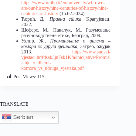
https://www.unibo.it/en/university/who-we-
are/our-history/nine-centuries-of-history/nine-
centuries-of-history
(15.02.2024).
Ћорић, Д.,
Правна етика
, Крагујевац,
2022.
Шеферс, М., Пакалук, М., Разумевање
рачуноводствене етике, Београд, 2009.
Ухлир, Ж.,
Промишљање о дилеми –
комора вс удруга вјештака
, Загреб, ожујак
2013.
https://www.sudski-
vjestaci.hr/fdsak3jnFsk1Kfa/inicijative/Promisl
janje_o_dilemi-
komora_vs_udruga_vjestaka.pdf
Post Views:
115
TRANSLATE
Serbian