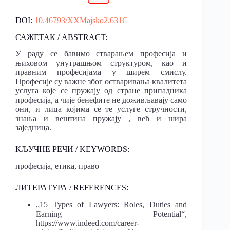
DOI:
10.46793/XXMajsko2.631C
САЖЕТАК / ABSTRACT:
У раду се бавимо стварањем професија и
њиховом унутрашњом структуром, као и
правним професијама у ширем смислу.
Професије су важне због остваривања квалитета
услуга које се пружају од стране припадника
професија, а чије бенефите не доживљавају само
они, и лица којима се те услуге стручности,
знања и вештина пружају , већ и шира
заједница.
КЉУЧНЕ РЕЧИ / KEYWORDS:
професија, етика, право
ЛИТЕРАТУРА / REFERENCES:
„15 Types of Lawyers: Roles, Duties and
Earning Potential“,
https://www.indeed.com/career-