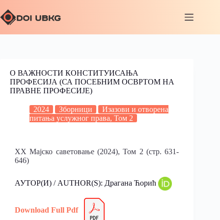
О ВАЖНОСТИ КОНСТИТУИСАЊА
ПРОФЕСИЈА (СА ПОСЕБНИМ ОСВРТОМ НА
ПРАВНЕ ПРОФЕСИЈЕ)
2024
Зборници
Изазови и отворена
питања услужног права, Том 2
XX Мајско саветовање (2024), Том 2 (стр. 631-
646)
АУТОР(И) / AUTHOR(S): Драгана Ћорић
Download Full Pdf