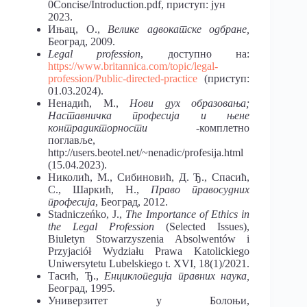
0Concise/Introduction.pdf, приступ: јун
2023.
Ињац, О.,
Велике адвокатске одбране,
Београд, 2009.
Legal profession
, доступно на:
https://www.britannica.com/topic/legal-
profession/Public-directed-practice
(приступ:
01.03.2024).
Ненадић, М.,
Нови дух образовања;
Наставничка професија и њене
контрадикторности
-комплетно
поглавље,
http://users.beotel.net/~nenadic/profesija.html
(15.04.2023).
Николић, М., Сибиновић, Д. Ђ., Спасић,
С., Шаркић, Н.,
Право правосудних
професија
, Београд, 2012.
Stadniczeńko, J.,
The Importance of Ethics in
the Legal Profession
(Selected Issues),
Biuletyn Stowarzyszenia Absolwentów i
Przyjaciół Wydziału Prawa Katolickiego
Uniwersytetu Lubelskiego t. XVI, 18(1)/2021.
Тасић, Ђ.,
Енциклопедија правних наука,
Београд, 1995.
Универзитет у Болоњи,