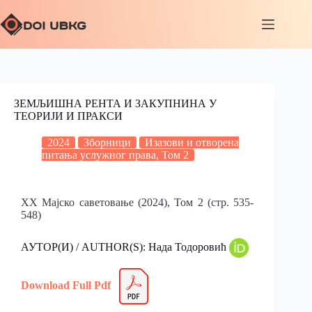
ЗЕМЉИШНА РЕНТА И ЗАКУПНИНА У
ТЕОРИЈИ И ПРАКСИ
2024
Зборници
Изазови и отворена
питања услужног права, Том 2
XX Мајско саветовање (2024), Том 2 (стр. 535-
548)
АУТОР(И) / AUTHOR(S): Нада Тодоровић
Download Full Pdf