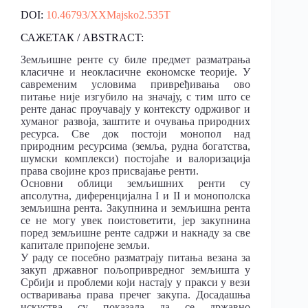
DOI:
10.46793/XXMajsko2.535T
САЖЕТАК / ABSTRACT:
Земљишне ренте су биле предмет разматрања
класичне и неокласичне економске теорије. У
савременим условима привређивања ово
питање није изгубило на значају, с тим што се
ренте данас проучавају у контексту одрживог и
хуманог развоја, заштите и очувања природних
ресурса. Све док постоји монопол над
природним ресурсима (земља, рудна богатства,
шумски комплекси) постојаће и валоризација
права својине кроз присвајање ренти.
Основни облици земљишних ренти су
апсолутна, диференцијална I и II и монополска
земљишна рента. Закупнина и земљишна рента
се не могу увек поистоветити, јер закупнина
поред земљишне ренте садржи и накнаду за све
капитале припојене земљи.
У раду се посебно разматрају питања везана за
закуп државног пољопривредног земљишта у
Србији и проблеми који настају у пракси у вези
остваривања права пречег закупа. Досадашња
искуства су показала да се државно