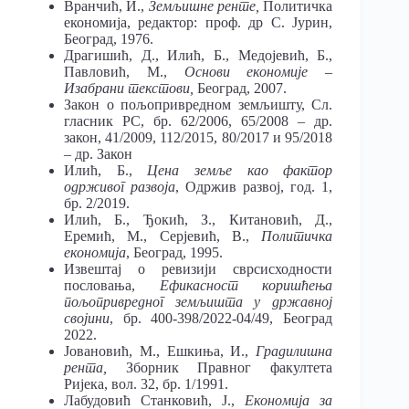
Вранчић, И.,
Земљишне ренте,
Политичка
економија, редактор: проф. др С. Јурин,
Београд, 1976.
Драгишић, Д., Илић, Б., Медојевић, Б.,
Павловић, М.,
Основи економије –
Изабрани текстови,
Београд, 2007.
Закон о пољопривредном земљишту, Сл.
гласник РС, бр. 62/2006, 65/2008 – др.
закон, 41/2009, 112/2015, 80/2017 и 95/2018
– др. Закон
Илић, Б.,
Цена земље као фактор
одрживог развоја
, Одржив развој, год. 1,
бр. 2/2019.
Илић, Б., Ђокић, З., Китановић, Д.,
Еремић, М., Серјевић, В.,
Политичка
економија
, Београд, 1995.
Извештај о ревизији сврсисходности
пословања,
Ефикасност коришћења
пољопривредног земљишта у државној
својини
, бр. 400-398/2022-04/49, Београд
2022.
Јовановић, М., Ешкиња, И.,
Градилишна
рента,
Зборник Правног факултета
Ријека, вол. 32, бр. 1/1991.
Лабудовић Станковић, Ј.,
Економија за