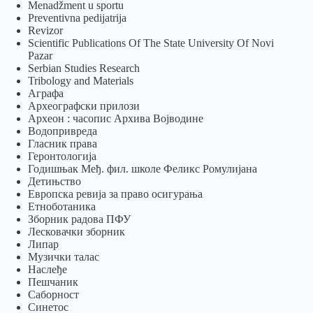
Menadžment u sportu
Preventivna pedijatrija
Revizor
Scientific Publications Of The State University Of Novi
Pazar
Serbian Studies Research
Tribology and Materials
Аграфа
Археографски прилози
Археон : часопис Архива Војводине
Водопривреда
Гласник права
Геронтологија
Годишњак Међ. фил. школе Феликс Ромулијана
Детињство
Европска ревија за право осигурања
Eтноботаника
Зборник радова ПФУ
Лесковачки зборник
Липар
Музички талас
Наслеђе
Пешчаник
Саборност
Синетос