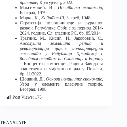
правнике
, Крагујевац, 2022.
Максимовић, И.,
Политичка економија
,
Београд, 1979.
Маркс, К.,
Капитал III
, Загреб, 1948.
Стратегија пољопривреде и руралног
развоја Републике Србије за период 2014-
2024. године, Сл. гласник РС, бр. 85/2014
Тратник, М., Кисић, И., Јакобовић, С.,
Апсолутна земљишна рента и
ревалоризација цијене пољопривредног
земљишта у Републици Хрватској с
посебним освртом на Славонију и Барању
– Концепт и компендиј, Радови Завода за
знанствени и умјетнички рад у Пожеги,
бр. 11/2022.
Шошкић, Д.,
Основи политичке економије,
Увод у елементе класичне теорије,
Београд, 1998.
Post Views:
175
TRANSLATE