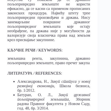
пољопривредно земљиште не користи
ефикасно, да се касни са применом прописаних
законских процедура. Највећу штету трпе
пољопривредни произвођачи и држава. Нису
занемарљиве површине државног
пољопривредног земљишта које остају
необрађене, па држава није у могућности да
валоризује своја власничка права над земљом
кроз присвајање закупнине.
КЉУЧНЕ РЕЧИ / KEYWORDS:
земљишна рента, закупнина, државно
пољопривредно земљиште, право пречег закупа
ЛИТЕРАТУРА / REFERENCES:
Александрова, Н.,
Закуп статуса у новој
развојној економији
, Школа бизниса,
бр. 1/2012.
Батуран, О. Л.,
Закуп државног
пољопривредног земљишта,
Зборник
радова Правног факултета у Новом Саду,
год. 48, бр. 3/2014.