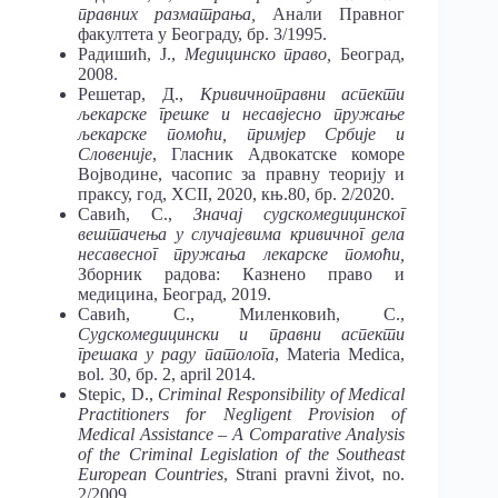
правних разматрања,
Анали Правног
факултета у Београду, бр. 3/1995.
Радишић, Ј.,
Медицинско право,
Београд,
2008.
Решетар, Д.,
Кривичноправни аспекти
љекарске грешке и несавјесно пружање
љекарске помоћи, примјер Србије и
Словеније
, Гласник Адвокатске коморе
Војводине, часопис за правну теорију и
праксу, год, XCII, 2020, књ.80, бр. 2/2020.
Савић, С.,
Значај судскомедицинског
вештачења у случајевима кривичног дела
несавесног пружања лекарске помоћи,
Зборник радова: Казнено право и
медицина, Београд, 2019.
Савић, С., Миленковић, С.,
Судскомедицински и правни аспекти
грешака у раду патолога
, Materia Medica,
вol. 30, бр. 2, april 2014.
Stepic, D.,
Criminal Responsibility of Medical
Practitioners for Negligent Provision of
Medical Assistance – A Comparative Analysis
of the Criminal Legislation of the Southeast
European Countries
, Strani pravni život, no.
2/2009.