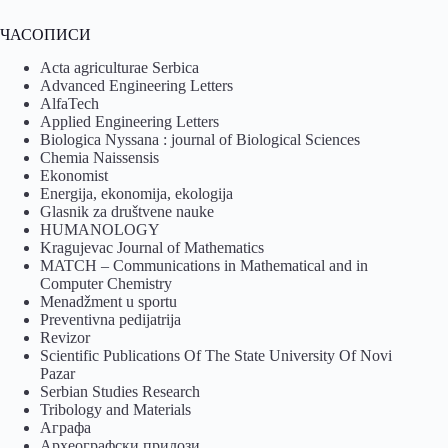
ЧАСОПИСИ
Acta agriculturae Serbica
Advanced Engineering Letters
AlfaTech
Applied Engineering Letters
Biologica Nyssana : journal of Biological Sciences
Chemia Naissensis
Ekonomist
Energija, ekonomija, ekologija
Glasnik za društvene nauke
HUMANOLOGY
Kragujevac Journal of Mathematics
MATCH – Communications in Mathematical and in
Computer Chemistry
Menadžment u sportu
Preventivna pedijatrija
Revizor
Scientific Publications Of The State University Of Novi
Pazar
Serbian Studies Research
Tribology and Materials
Аграфа
Археографски прилози