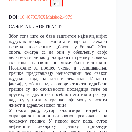
DOI:
10.46793/XXMajsko2.497S
САЖЕТАК / ABSTRACT:
Због тога што се баве заштитом најзначајнијих
људских добара – живота и здравља, лекари
неретко носе епитет „богова у белом“. Због
овога, сматра се да они у обављању своје
делатности не могу направити грешку. Овакво
схватање, наравно, не може бити исправно.
Неопходне за процес учења и усавршавања,
грешке представљају неизоставни део сваког
људског рада, па тако и лекарског. Иако се
јављају у обављању сваке делатности, одређене
грешке су по озбиљности последица теже од
других, те друштво посебно негативно реагује
када су у питању грешке које могу угрозити
живот и здравље неког лица.
У овом раду, аутор анализира потребу и
оправданост кривичноправног реаговања на
лекарску грешку. У првом делу рада, аутор
дефинише лекарску грешку, приказује
распорстрањеност и последице које она