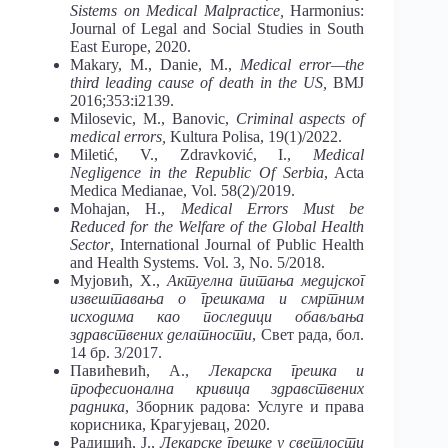
Sistems on Medical Malpractice,
Harmonius:
Journal of Legal and Social Studies in South
East Europe, 2020.
Makary, М., Danie, М.,
Medical error—the
third leading cause of death in the US,
BMJ
2016;353:i2139.
Milosevic, M., Banovic,
Criminal aspects of
medical errors,
Kultura Polisa, 19(1)/2022.
Miletić, V., Zdravković, I.,
Medical
Negligence in the Republic Of Serbia
, Acta
Medica Medianae, Vol. 58(2)/2019.
Mohajan, H.,
Medical Errors Must be
Reduced for the Welfare of the Global Health
Sector
, International Journal of Public Health
and Health Systems. Vol. 3, No. 5/2018.
Мујовић, Х.,
Актуелна питања медијског
извештавања о грешкама и смртним
исходима као последици обављања
здравствених делатности
, Свет рада, бол.
14 бр. 3/2017.
Павићевић, А.,
Лекарска грешка и
професионална кривица здравствених
радника
, Зборник радова: Услуге и права
корисника, Крагујевац, 2020.
Радишић, Ј.,
Лекарске грешке у светлости