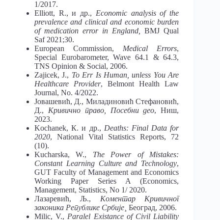
1/2017.
Elliott, R., и др.,
Economic analysis of the
prevalence and clinical and economic burden
of medication error in England,
BMJ Qual
Saf 2021;30.
European Commission,
Medical Errors
,
Special Eurobarometer, Wave 64.1 & 64.3,
TNS Opinion & Social, 2006.
Zajicek, J.,
To Err Is Human, unless You Are
Healthcare Provider
, Belmont Health Law
Journal, No. 4/2022.
Јовашевић, Д., Миладиновић Стефановић,
Д.,
Кривично право, Посебни део
, Ниш,
2023.
Kochanek, К. и др.,
Deaths: Final Data for
2020
, National Vital Statistics Reports, 72
(10).
Kucharska, W.,
The Power of Mistakes:
Constant Learning Culture and Technology
,
GUT Faculty of Management and Economics
Working Paper Series A (Economics,
Management, Statistics, No 1/ 2020.
Лазаревић, Љ.,
Коментар Кривичног
законика Републике Србије
¸ Београд, 2006.
Milic, V.,
Paralel Existance of Civil Liability