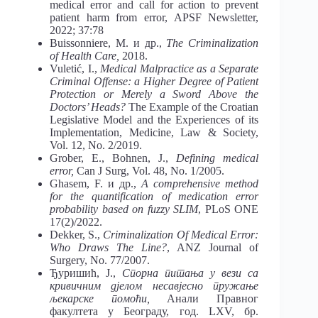
medical error and call for action to prevent
patient harm from error, APSF Newsletter,
2022; 37:78
Buissonniere, М. и др.,
The Criminalization
of Health Care,
2018.
Vuletić, I.,
Medical Malpractice as a Separate
Criminal Offense: a Higher Degree of Patient
Protection or Merely a Sword Above the
Doctors’ Heads?
The Example of the Croatian
Legislative Model and the Experiences of its
Implementation, Medicine, Law & Society,
Vol. 12, No. 2/2019.
Grober, Е., Bohnen, Ј.,
Defining medical
error,
Can J Surg, Vol. 48, No. 1/2005.
Ghasem, F. и др.,
A comprehensive method
for the quantification of medication error
probability based on fuzzy SLIM
, PLoS ONE
17(2)/2022.
Dеkker, S.,
Criminalization Of Medical Error:
Who Draws The Line?
, ANZ Journal of
Surgery, No. 77/2007.
Ђуришић, Ј.,
Спорна питања у вези са
кривичним дјелом несавјесно пружање
љекарске помоћи,
Анали Правног
факултета у Београду, год. LXV, бр.