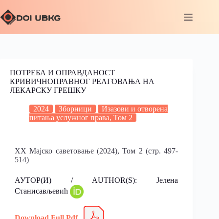
ПОТРЕБА И ОПРАВДАНОСТ
КРИВИЧНОПРАВНОГ РЕАГОВАЊА НА
ЛЕКАРСКУ ГРЕШКУ
2024
Зборници
Изазови и отворена
питања услужног права, Том 2
XX Мајско саветовање (2024), Том 2 (стр. 497-
514)
АУТОР(И) / AUTHOR(S): Јелена
Станисављевић
Download Full Pdf