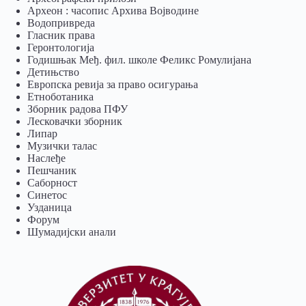
Археон : часопис Архива Војводине
Водопривреда
Гласник права
Геронтологија
Годишњак Међ. фил. школе Феликс Ромулијана
Детињство
Европска ревија за право осигурања
Eтноботаника
Зборник радова ПФУ
Лесковачки зборник
Липар
Музички талас
Наслеђе
Пешчаник
Саборност
Синетос
Узданица
Форум
Шумадијски анали