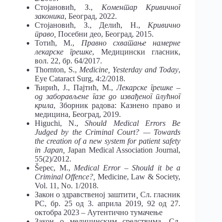
Стојановић, З.,
Коментар Кривичног
законика
, Београд, 2022.
Стојановић, З., Делић, Н.,
Кривично
право,
Посебни део, Београд, 2015.
Тотић, М.,
Правно схватање намерне
лекарске грешке
, Медицински гласник,
вол. 22, бр. 64/2017.
Thornton, S.,
Medicine, Yesterday and Today
,
Eye Cataract Surg, 4:2/2018.
Ћирић, Ј., Пајтић, М.,
Лекарске грешке –
од заборављене газе до извађеног плућног
крила
, Зборник радова: Казнено право и
медицина, Београд, 2019.
Higuchi, N.,
Should Medical Errors Be
Judged by the Criminal Court? — Towards
the creation of a new system for patient safety
in Japan,
Japan Medical Association Journal,
55(2)/2012.
Šepec, M.,
Medical Error – Should it be a
Criminal Offence?,
Medicine, Law & Society,
Vol. 11, No. 1/2018.
Закон о здравственој заштити¸ Сл. гласник
РС, бр. 25 од 3. априла 2019, 92 од 27.
октобра 2023 – Аутентично тумачење
Закон о медицинским средствима, Сл.