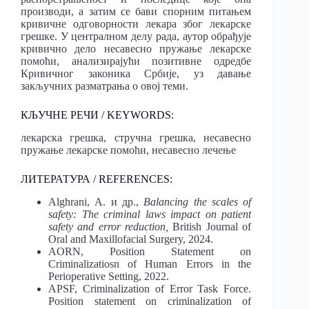
производи, а затим се бави спорним питањем
кривичне одговорности лекара због лекарске
грешке. У централном делу рада, аутор обрађује
кривично дело несавесно пружање лекарске
помоћи, анализирајући позитивне одредбе
Кривичног законика Србије, уз давање
закључних разматрања о овој теми.
КЉУЧНЕ РЕЧИ / KEYWORDS:
лекарска грешка, стручна грешка, несавесно
пружање лекарске помоћи, несавесно лечење
ЛИТЕРАТУРА / REFERENCES:
Alghrani, А. и др.,
Balancing the scales of
safety: The criminal laws impact on patient
safety and error reduction,
British Journal of
Oral and Maxillofacial Surgery, 2024.
AORN, Position Statement on
Criminalizatiosn of Human Errors in the
Perioperative Setting, 2022.
APSF, Criminalization of Error Task Force.
Position statement on criminalization of