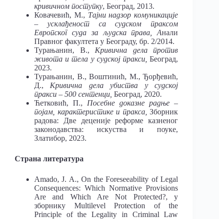
кривичном поступку
, Београд, 2013.
Ковачевић, М.,
Тајни надзор комуникације
– усклађеност са судском праксом
Европског суда за људска права, А
нали
Правног факултета у Београду, бр. 2/2014.
Турањанин, В.,
Кривична дела против
живота и тела у судској пракси,
Београд,
2023.
Турањанин, В., Воштинић, М., Ђорђевић,
Д.,
Кривична дела убиства у судској
пракси – 500 сентенци,
Београд, 2020.
Ћетковић, П.,
Посебне доказне радње –
појам, карактеристике и пракса,
Зборник
радова: Две деценије реформе казненог
законодавства: искуства и поуке,
Златибор, 2023.
Страна литература
Amado, J. A., On the Foreseeability of Legal
Consequences: Which Normative Provisions
Are and Which Are Not Protected?, у
зборнику Multilevel Protection of the
Principle of the Legality in Criminal Law