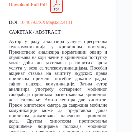
Download Full Pdf
DOI:
10.46793/XXMajsko2.413T
САЖЕТАК / ABSTRACT:
Аутор у раду анализира услуге пресретања
телекомуникација у кривичном поступку.
Првенствено анализира нормативни оквир и
објашњава на који начин у кривичном поступку
може доћи до захтевања различитих врста
услуга у вези са телекомуникацијама. Посебан
акценат ставља на заштиту људских права
приликом примене посебне доказне радње
тајног надзора комуникације. Затим аутор
анализира употребу оствареног мобилног
саобраћаја приликом расветљавања кривичног
дела силовање. Аутор тестира две хипотезе.
Првом хипотезом сматра да садржина мобилне
комуникације може да представља доказ
приликом доказивања наведеног кривичног
дела. Другом хипотезом претпоставља
коришћење лоцирања положаја мобилног
телефона и повезивања учиниоца са местом