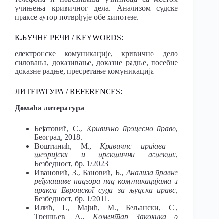
учињења кривичног дела. Анализом судске
праксе аутор потврђује обе хипотезе.
КЉУЧНЕ РЕЧИ / KEYWORDS:
електронске комуникације, кривично дело
силовања, доказивање, доказне радње, посебне
доказне радње, пресретање комуникација
ЛИТЕРАТУРА / REFERENCES:
Домаћа литература
Бејатовић, С.,
Кривично процесно право
,
Београд, 2018.
Воштинић, М.,
Кривична пријава –
теоријски и практични аспекти
,
Безбедност, бр. 1/2023.
Ивановић, З., Бановић, Б.,
Анализа правне
регулативе надзора над комуникацијама и
пракса Европског суда за људска права,
Безбедност, бр. 1/2011.
Илић, Г., Мајић, М., Бељански, С.,
Трешњев, А.,
Коментар Законика о