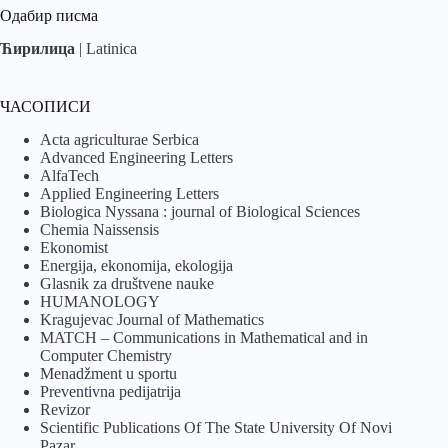
Одабир писма
Ћирилица
|
Latinica
ЧАСОПИСИ
Acta agriculturae Serbica
Advanced Engineering Letters
AlfaTech
Applied Engineering Letters
Biologica Nyssana : journal of Biological Sciences
Chemia Naissensis
Ekonomist
Energija, ekonomija, ekologija
Glasnik za društvene nauke
HUMANOLOGY
Kragujevac Journal of Mathematics
MATCH – Communications in Mathematical and in
Computer Chemistry
Menadžment u sportu
Preventivna pedijatrija
Revizor
Scientific Publications Of The State University Of Novi
Pazar