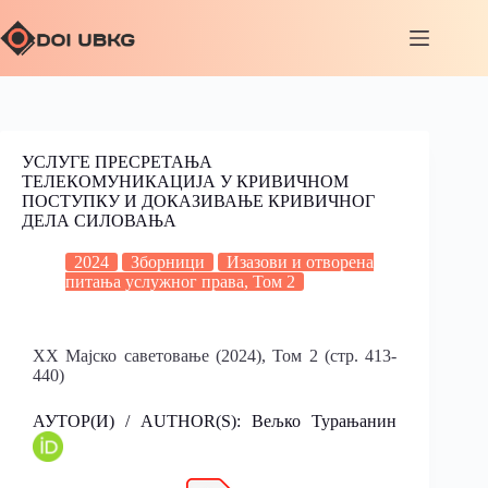
УСЛУГЕ ПРЕСРЕТАЊА
ТЕЛЕКОМУНИКАЦИЈА У КРИВИЧНОМ
ПОСТУПКУ И ДОКАЗИВАЊЕ КРИВИЧНОГ
ДЕЛА СИЛОВАЊА
2024
Зборници
Изазови и отворена
питања услужног права, Том 2
XX Мајско саветовање (2024), Том 2 (стр. 413-
440)
АУТОР(И) / AUTHOR(S): Вељко Турањанин