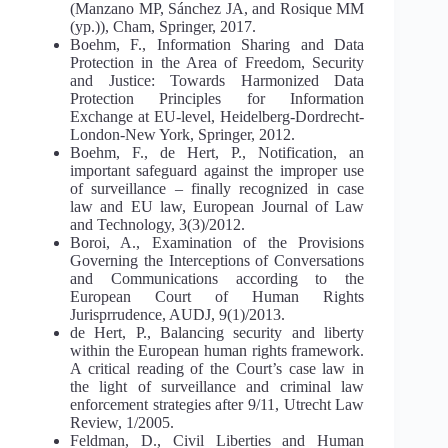
(Manzano MP, Sánchez JA, and Rosique MM
(ур.)), Cham, Springer, 2017.
Boehm, F., Information Sharing and Data
Protection in the Area of Freedom, Security
and Justice: Towards Harmonized Data
Protection Principles for Information
Exchange at EU-level, Heidelberg-Dordrecht-
London-New York, Springer, 2012.
Boehm, F., de Hert, P., Notification, an
important safeguard against the improper use
of surveillance – finally recognized in case
law and EU law, European Journal of Law
and Technology, 3(3)/2012.
Boroi, A., Examination of the Provisions
Governing the Interceptions of Conversations
and Communications according to the
European Court of Human Rights
Jurisprrudence, AUDJ, 9(1)/2013.
de Hert, P., Balancing security and liberty
within the European human rights framework.
A critical reading of the Court’s case law in
the light of surveillance and criminal law
enforcement strategies after 9/11, Utrecht Law
Review, 1/2005.
Feldman, D., Civil Liberties and Human