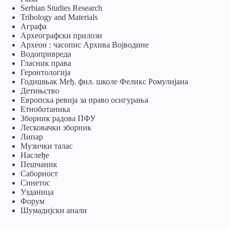
Serbian Studies Research
Tribology and Materials
Аграфа
Археографски прилози
Археон : часопис Архива Војводине
Водопривреда
Гласник права
Геронтологија
Годишњак Међ. фил. школе Феликс Ромулијана
Детињство
Европска ревија за право осигурања
Eтноботаника
Зборник радова ПФУ
Лесковачки зборник
Липар
Музички талас
Наслеђе
Пешчаник
Саборност
Синетос
Узданица
Форум
Шумадијски анали