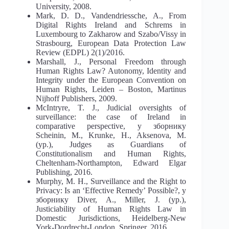
University, 2008.
Mark, D. D., Vandendriessche, А., From
Digital Rights Ireland and Schrems in
Luxembourg to Zakharow and Szabo/Vissy in
Strasbourg, European Data Protection Law
Review (EDPL) 2(1)/2016.
Marshall, J., Personal Freedom through
Human Rights Law? Autonomy, Identity and
Integrity under the European Convention on
Human Rights, Leiden – Boston, Martinus
Nijhoff Publishers, 2009.
McIntryre, T. J., Judicial oversights of
surveillance: the case of Ireland in
comparative perspective, у зборнику
Scheinin, M., Krunke, H., Aksenova, M.
(ур.), Judges as Guardians of
Constitutionalism and Human Rights,
Cheltenham-Northampton, Edward Elgar
Publishing, 2016.
Murphy, M. H., Surveillance and the Right to
Privacy: Is an ‘Effective Remedy’ Possible?, у
зборнику Diver, A., Miller, J. (ур.),
Justiciability of Human Rights Law in
Domestic Jurisdictions, Heidelberg-New
York-Dordrecht-London, Springer, 2016.