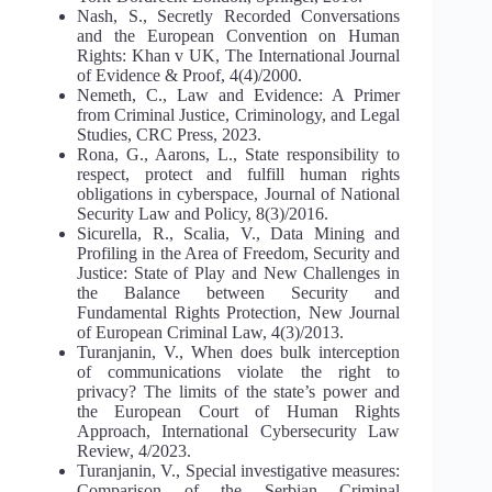
Nash, S., Secretly Recorded Conversations
and the European Convention on Human
Rights: Khan v UK, The International Journal
of Evidence & Proof, 4(4)/2000.
Nemeth, C., Law and Evidence: A Primer
from Criminal Justice, Criminology, and Legal
Studies, CRC Press, 2023.
Rona, G., Aarons, L., State responsibility to
respect, protect and fulfill human rights
obligations in cyberspace, Journal of National
Security Law and Policy, 8(3)/2016.
Sicurella, R., Scalia, V., Data Mining and
Profiling in the Area of Freedom, Security and
Justice: State of Play and New Challenges in
the Balance between Security and
Fundamental Rights Protection, New Journal
of European Criminal Law, 4(3)/2013.
Turanjanin, V., When does bulk interception
of communications violate the right to
privacy? The limits of the state’s power and
the European Court of Human Rights
Approach, International Cybersecurity Law
Review, 4/2023.
Turanjanin, V., Special investigative measures:
Comparison of the Serbian Criminal