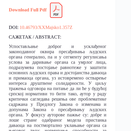
Download Full Pdf
DOI:
10.46793/XXMajsko1.357Z
САЖЕТАК / ABSTRACT:
Успостављање доброг и усклађеног
законодавног оквира пресађивања људских
органа генерално, па и у сегменту регулисања
услова за даривање органа са умрлог лица,
подразумева постојање равнотеже у заштити
основних људских права и достојанства даваоца
и примаоца органа, уз истовремено остварење
интереса друштвене солидарности. У циљу
тражења одговора на питање да ли ће у будућој
српској нормативи то бити тако, аутор у раду
критички сагледава решења ове проблематике
садржана у Предлогу Закона о изменама и
допунама Закона о пресађивању људских
органа. У фокусу ауторове пажње су: добре и
лоше стране одабраног модела пристанка
даваоца на постмортално уклањање органа са
његовог тела; нормирање способности за