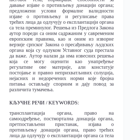
давање изјаве о противљењу донацији органа;
предложени услови формалне валидности
изјаве о противљењу и регулисање права
трећих лица да одлучују о експлантацији органа
са тела преминулог. Решења из Предлога Закона
аутор пореди са оним садржаним у савременим
европским правима, као и оним из изворне
верзије српског Закона о пресађивању људских
органа која су одлуком Уставног суда престала
да важе. Аутор налази да има извесних решења
која се могу оценити као унапређење
регулативе ове материје, али констатује
постојање и правно неприхватљивих солуција,
нејасних и недоречених норми које бројна
питања остављају спорним и дају повод за
различита тумачења.
КЉУЧНЕ РЕЧИ / KEYWORDS:
трансплантација органа, право на
самоодређење, постмортална донација органа,
претпостављени пристанак, изјава о
противљењу донацији органа, право трећих
лица да одлучују о експлантацији органа са тела