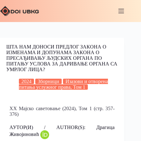
ШТА НАМ ДОНОСИ ПРЕДЛОГ ЗАКОНА О
ИЗМЕНАMA И ДОПУНАМА ЗАКОНА О
ПРЕСАЂИВАЊУ ЉУДСКИХ ОРГАНА ПО
ПИТАЊУ УСЛОВА ЗА ДАРИВАЊЕ ОРГАНА СА
УМРЛОГ ЛИЦА?
2024
Зборници
Изазови и отворена
питања услужног права, Том 1
XX Мајско саветовање (2024), Том 1 (стр. 357-
376)
АУТОР(И) / AUTHOR(S): Драгица
Живојиновић