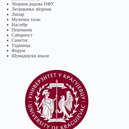
Зборник радова ПФУ
Лесковачки зборник
Липар
Музички талас
Наслеђе
Пешчаник
Саборност
Синетос
Узданица
Форум
Шумадијски анали