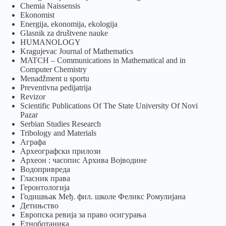
Chemia Naissensis
Ekonomist
Energija, ekonomija, ekologija
Glasnik za društvene nauke
HUMANOLOGY
Kragujevac Journal of Mathematics
MATCH – Communications in Mathematical and in
Computer Chemistry
Menadžment u sportu
Preventivna pedijatrija
Revizor
Scientific Publications Of The State University Of Novi
Pazar
Serbian Studies Research
Tribology and Materials
Аграфа
Археографски прилози
Археон : часопис Архива Војводине
Водопривреда
Гласник права
Геронтологија
Годишњак Међ. фил. школе Феликс Ромулијана
Детињство
Европска ревија за право осигурања
Eтноботаника