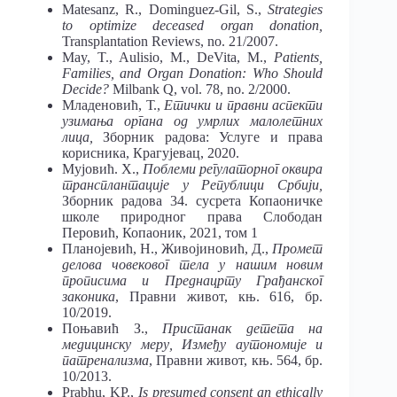
Matesanz, R., Dominguez-Gil, S.,
Strategies
to optimize deceased organ donation,
Transplantation Reviews, no. 21/2007.
May, T., Aulisio, M., DeVita, M.,
Patients,
Families, and Organ Donation: Who Should
Decide?
Milbank Q, vol. 78, no. 2/2000.
Младеновић, Т.,
Етички и правни аспекти
узимања органа од умрлих малолетних
лица,
Зборник радова: Услуге и права
корисника, Крагујевац, 2020.
Мујовић. Х.,
Поблеми регулаторног оквира
трансплантације у Републици Србији,
Зборник радова 34. сусрета Копаоничке
школе природног права Слободан
Перовић, Копаоник, 2021, том 1
Планојевић, Н., Живојиновић, Д.,
Промет
делова човековог тела у нашим новим
прописима и Преднацрту Грађанског
законика
, Правни живот, књ. 616, бр.
10/2019.
Поњавић З.,
Пристанак детета на
медицинску меру, Између аутономије и
патренализма
, Правни живот, књ. 564, бр.
10/2013.
Prabhu, KP.,
Is presumed consent an ethically