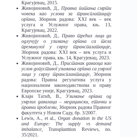
Крагујевац, 2015.
Живојиновић, Д.,
Правна питања смрти
човека као услова за трансплатацију
органа
, Зборник радова: XXI век – век
услуга и Услужног права, књ. 13,
Крагујевац, 2022.
Живојиновић, Д.,
Право трећих лица да
одлучују о узимању органа са тела
преминулог у сврху транспалатације
,
Зборник радова: XXI век – век услуга и
Услужног права, књ. 14, Крагујевац, 2023.
Живојиновић, Д.,
Пристанак даваоца као
услов допустивог узимања органа са умрлог
лица у сврху трансплантације
, Зборник
радова: Правна регулатива услуга у
националним законодавствима и праву
Европске уније, Крагујевац, 2023.
Клајн Татић, В.,
Узимање органа од
умрлих давалаца – медицински, етички и
правни проблеми,
Зборник радова Правног
факултета у Новом Саду, бр. 3/2007.
Lewis, A., et al.,
Organ donation in the US
and Europe: The supply vs demand
imbalance,
Transplanttion Reviews, no.
35/2021.