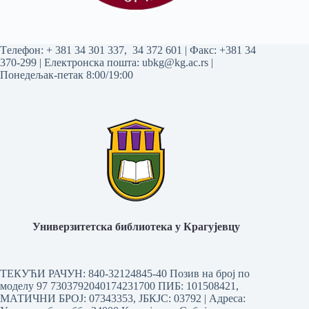
Tелефон:
+ 381 34 301 337
,
34 372 601
| Факс: +381 34
370-299 | Електронска пошта:
ubkg@kg.ac.rs
|
Понедељак-петак 8:00/19:00
Универзитетска библиотека у Крагујевцу
ТЕКУЋИ РАЧУН: 840-32124845-40 Позив на број по
моделу 97 7303792040174231700
ПИБ: 101508421,
МАТИЧНИ БРОЈ: 07343353, ЈБКЈС: 03792 | Aдреса: