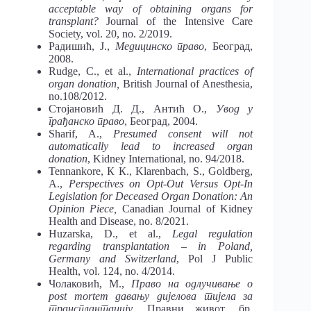
acceptable way of obtaining organs for
transplant?
Journal of the Intensive Care
Society, vol. 20, no. 2/2019.
Радишић, Ј.,
Медицинско право
, Београд,
2008.
Rudge, C., et al.,
International practices of
organ donation,
British Journal of Anesthesia,
no.108/2012.
Стојановић Д. Д., Антић О.,
Увод у
грађанско право
, Београд, 2004.
Sharif, A.,
Presumed consent will not
automatically lead to increased organ
donation
, Kidney International, no. 94/2018.
Tennankore, К К., Klarenbach, S., Goldberg,
A.,
Perspectives on Opt-Out Versus Opt-In
Legislation for Deceased Organ Donation: An
Opinion Piece,
Canadian Journal of Kidney
Health and Disease, no. 8/2021.
Huzarska, D., еt al.,
Legal regulation
regarding transplantation – in Poland,
Germany and Switzerland
, Pol J Public
Health, vol. 124, no. 4/2014.
Чолаковић, М.,
Право на одлучивање о
post mortem давању дијелова тијела за
трансплантацију
, Правни живот, бр.