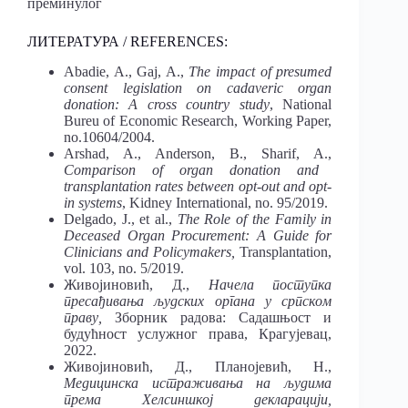
преминулог
ЛИТЕРАТУРА / REFERENCES:
Abadie, A., Gaj, A.,
The impact of presumed
consent legislation on cadaveric organ
donation: A cross country study
, National
Bureu of Economic Rеsearch, Working Paper,
no.10604/2004.
Arshad, A., Anderson, B., Sharif, A.,
Comparison of organ donation and
transplantation rates between opt-out and opt-
in systems
, Kidney International, no. 95/2019.
Delgado, J., et al.,
The Role of the Family in
Deceased Organ Procurement: A Guide for
Clinicians and Policymakers,
Transplantation,
vol. 103, no. 5/2019.
Живојиновић, Д.,
Начела поступка
пресађивања људских органа у српском
праву,
Зборник радова: Садашњост и
будућност услужног права, Крагујевац,
2022.
Живојиновић, Д., Планојевић, Н.,
Медицинска истраживања на људима
према Хелсиншкој декларацији,