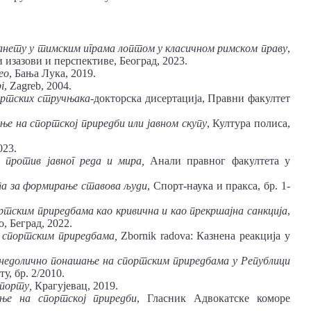
анету у тимским играма лоптом у класичном римском праву
,
изазови и перспективе, Београд, 2023.
ео
, Бања Лука, 2019.
i
, Zagreb, 2004.
ортских стручњака-
докторска дисертација, Правни факултет
е на спортској приредби или јавном скупу
, Култура полиса,
023.
 против јавног реда и мира,
Анали правног факултета у
а за формирање ставова људи
, Спорт-наука и пракса, бр. 1-
тским приредбама као кривична и као прекршајна санкција
,
, Беград, 2022.
 спортским приредбама,
Zbornik radova: Казнена реакција у
 недолично понашање на спортским приредбама у Републици
у, бр. 2/2010.
спорту,
Крагујевац, 2019.
ње на спортској приредби
, Гласник Адвокатске коморе