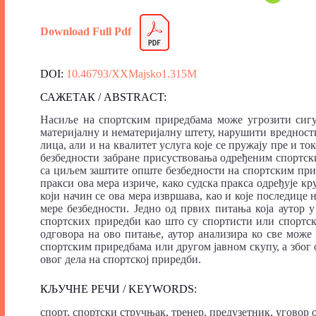
Download Full Pdf
DOI:
10.46793/XXMajsko1.315M
САЖЕТАК / ABSTRACT:
Насиље на спортским приредбама може угрозити сигу
материјалну и нематеријалну штету, нарушити вредности
лица, али и на квалитет услуга које се пружају пре и т
безбедности забране присуствовања одређеним спортски
са циљем заштите опште безбедности на спортским прире
пракси ова мера изриче, како судска пракса одређује кр
који начин се ова мера извршава, као и које последице
мере безбедности. Једно од првих питања која аутор 
спортских приредби као што су спортисти или спортск
одговора на ово питање, аутор анализира ко све мож
спортским приредбама или другом јавном скупу, а због
овог дела на спортској приредби.
КЉУЧНЕ РЕЧИ / KEYWORDS:
спорт, спортски стручњак, тренер, предузетник, уговор