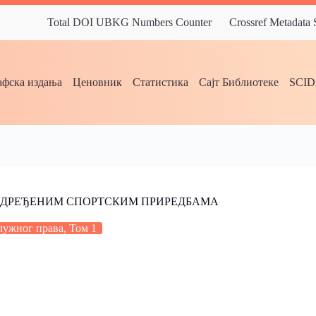
Total DOI UBKG Numbers Counter
Crossref Metadata
фска издања
Ценовник
Статистика
Сајт Библиотеке
SCI
 ОДРЕЂЕНИМ СПОРТСКИМ ПРИРЕДБАМА
лужног права, Том 1