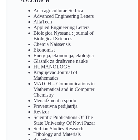
ЧАСОПИСИ
Acta agriculturae Serbica
Advanced Engineering Letters
AlfaTech
Applied Engineering Letters
Biologica Nyssana : journal of
Biological Sciences
Chemia Naissensis
Ekonomist
Energija, ekonomija, ekologija
Glasnik za društvene nauke
HUMANOLOGY
Kragujevac Journal of
Mathematics
MATCH – Communications in
Mathematical and in Computer
Chemistry
Menadžment u sportu
Preventivna pedijatrija
Revizor
Scientific Publications Of The
State University Of Novi Pazar
Serbian Studies Research
Tribology and Materials
Аграфа