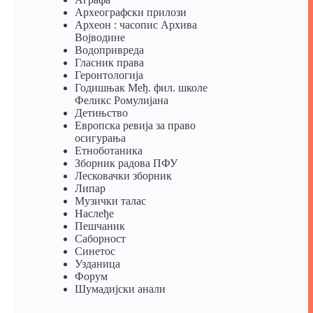
Археографски прилози
Археон : часопис Архива
Војводине
Водопривреда
Гласник права
Геронтологија
Годишњак Међ. фил. школе
Феликс Ромулијана
Детињство
Европска ревија за право
осигурања
Eтноботаника
Зборник радова ПФУ
Лесковачки зборник
Липар
Музички талас
Наслеђе
Пешчаник
Саборност
Синетос
Узданица
Форум
Шумадијски анали