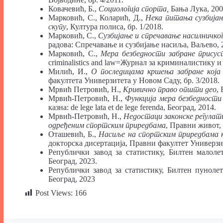
Ковачевић, Б.,
Социологија спорта,
Бања Лука, 200
Марковић, С., Коларић, Д.,
Нека питања сузбијањ
скупу
, Култура полиса, бр. 1/2018.
Марковић, С.,
Сузбијање и спречавање насилничког
радова: Спречавање и сузбијање насиља, Ваљево, 
Марковић, С.,
Мера безбедности забране прису
criminalistics and law=Журнал за криминалистику и 
Милић, И.,
О последицама кршења забране која 
факултета Универзитета у Новом Саду, бр. 3/2018.
Мрвић Петровић, Н.,
Кривично право општи део
,
Мрвић-Петровић, Н.,
Функција мера безбедности
казна: de lege lata et de lege ferenda, Београд, 2014.
Мрвић-Петровић, Н.,
Недостаци законске регулат
одређеним спортским приредбама
, Правни живот, 
Оташевић, Б.,
Насиље на спортским приредбама к
докторска дисертација, Правни факултет Универзит
Републички завод за статистику, Билтен малол
Београд, 2023.
Републички завод за статистику, Билтен пунол
Београд, 2023
Post Views:
166