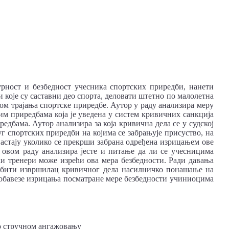
рност и безбедност учесника спортских приредби, нанети
 које су саставни део спорта, деловати штетно по малолетна
оком трајања спортске приредбе. Аутор у раду анализира меру
м приредбама која је уведена у систем кривичних санкција
дбама. Аутор анализира за која кривична дела се у судској
уг спортских приредби на којима се забрањује присуство, на
 настају уколико се прекрши забрана одређена изрицањем ове
у овом раду анализира јесте и питање да ли се учесницима
и тренери може изрећи ова мера безбедности. Ради давања
е бити извршилац кривичног дела насилничко понашање на
 обавезе изрицања посматране мере безбедности учиниоцима
 о стручном ангажовању