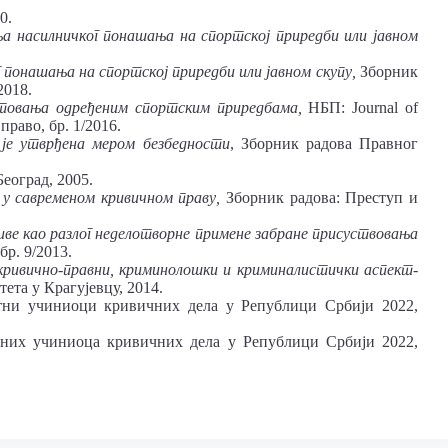
0.
а насилничког понашања на спортској приредби или јавном
 понашања на спортској приредби или јавном скупу,
Зборник
2018.
стовања одређеним спортским приредбама,
НБП: Journal of
право, бр. 1/2016.
је утврђена мером безбедности
, Зборник радова Правног
 Београд, 2005.
 у савременом кривичном праву,
Зборник радова: Преступ и
иве као разлог неделотворне примене забране присуствовања
бр. 9/2013.
ривично-правни, криминолошки и криминалистички аспект
-
ета у Крагујевцу, 2014.
етни учиниоци кривичних дела у Републици Србији 2022,
етних учиниоца кривичних дела у Републици Србији 2022,