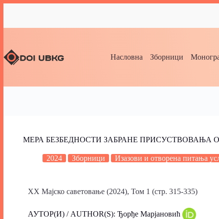
Насловна
Зборници
Моногра
МЕРА БЕЗБЕДНОСТИ ЗАБРАНЕ ПРИСУСТВОВАЊА
2024
Зборници
Изазови и отворена питања ус
XX Мајско саветовање (2024), Том 1 (стр. 315-335)
АУТОР(И) / AUTHOR(S): Ђорђе Марјановић