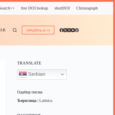
 Search++
free DOI lookup
shortDOI
Chronograph
DAR
ubkg@kg.ac.rs
TRANSLATE
Serbian
Одабир писма
Ћирилица
|
Latinica