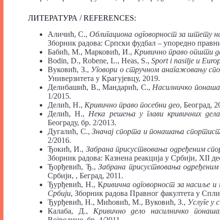
ЛИТЕРАТУРА / REFERENCES:
Аличић, С.,
Облигациона одговорност за штету н
Зборник радова: Српски фудбал – упоредно правни 
Бабић, М., Марковић, И.,
Кривично право општи д
Bodin, D., Robene, L., Heas, S.,
Sport i nasilje u Europ
Вуковић, З.,
Уговори о стручном анагажовању сп
Универзитета у Крагујевцу, 2019.
Делибашић, В., Мандарић, С.,
Насилничко понашањ
1/2015.
Делић, Н.,
Кривично право посебни део
, Београд, 2
Делић, Н.,
Нека решења у глави кривичних дела
Београду, бр. 2/2013.
Дугалић, С.,
Значај спорта и понашања спортист
2/2016.
Ђокић, И.,
Забрана присуствовања одређеним спор
Зборник радова: Казнена реакција у Србији, XII део
Ђорђевић, Ђ.,
Забрана присуствовања одређеним
Србији, , Беград, 2011.
Ђурђевић, Н., К
ривична одговорност за насиље и
Србији
, Зборник радова Правног факултета у Сплит
Ђурђевић, Н., Мићовић, М., Вуковић, З.,
Услуге у 
Калаба, Д.,
Кривично дело насилничко понаша
Војводине, бр. 4/2011.