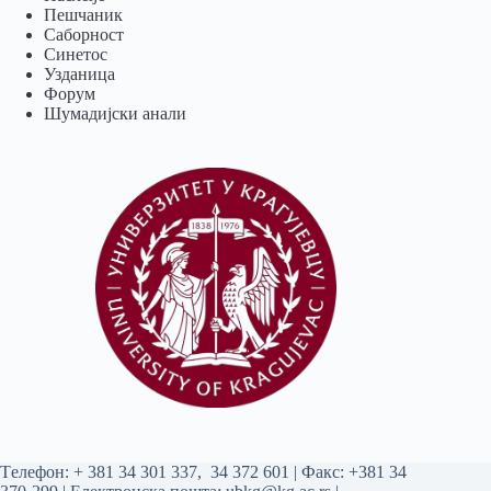
Пешчаник
Саборност
Синетос
Узданица
Форум
Шумадијски анали
Tелефон:
+ 381 34 301 337
,
34 372 601
| Факс: +381 34