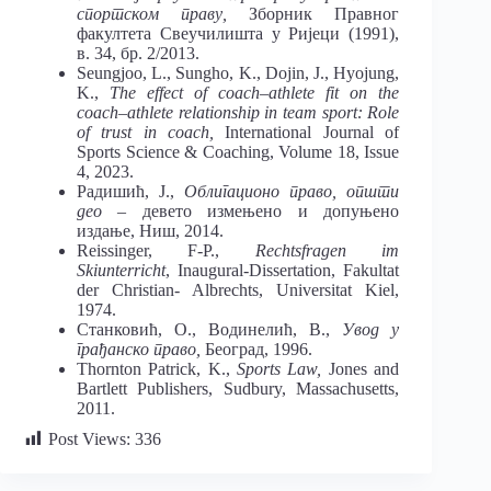
спортском праву,
Зборник Правног
факултета Свеучилишта у Ријеци (1991),
в. 34, бр. 2/2013.
Seungjoo, L., Sungho, K., Dojin, J., Hyojung,
K.,
The effect of coach–athlete fit on the
coach–athlete relationship in team sport: Role
of trust in coach,
International Journal of
Sports Science & Coaching, Volume 18, Issue
4, 2023.
Радишић, Ј.,
Облигационо право, општи
део
– девето измењено и допуњено
издање, Ниш, 2014.
Reissinger, F-P.,
Rechtsfragen im
Skiunterricht
, Inaugural-Dissertation, Fakultat
der Christian- Albrechts, Universitat Kiel,
1974.
Станковић, О., Водинелић, В.,
Увод у
грађанско право,
Београд, 1996.
Thornton Patrick, K.,
Sports Law,
Jones and
Bartlett Publishers, Sudbury, Massachusetts,
2011.
Post Views:
336