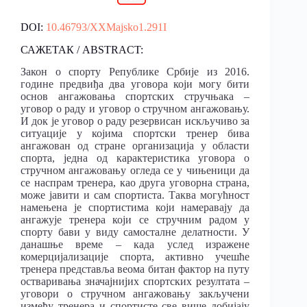
DOI:
10.46793/XXMajsko1.291I
САЖЕТАК / ABSTRACT:
Закон о спорту Републике Србије из 2016.
године предвиђа два уговора који могу бити
основ ангажовања спортских стручњака –
уговор о раду и уговор о стручном ангажовању.
И док је уговор о раду резервисан искључиво за
ситуације у којима спортски тренер бива
ангажован од стране организација у области
спорта, једна од карактеристика уговора о
стручном ангажовању огледа се у чињеници да
се наспрам тренера, као друга уговорна страна,
може јавити и сам спортиста. Таква могућност
намењена је спортистима који намеравају да
ангажује тренера који се стручним радом у
спорту бави у виду самосталне делатности. У
данашње време – када услед изражене
комерцијализације спорта, активно учешће
тренера представља веома битан фактор на путу
остваривања значајнијих спортских резултата –
уговори о стручном ангажовању закључени
између тренера и спортисте све више добијају