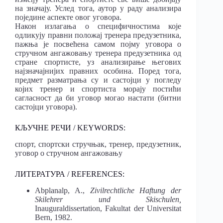
на значају. Услед тога, аутор у раду анализира
поједине аспекте овог уговора.
Након излагања о специфичностима које
одликују правни положај тренера предузетника,
пажња је посвећена самом појму уговора о
стручном ангажовању тренера предузетника од
стране спортисте, уз анализирање његових
најзначајнијих правних особина. Поред тога,
предмет разматрања су и састојци у погледу
којих тренер и спортиста морају постићи
сагласност да би уговор могао настати (битни
састојци уговора).
КЉУЧНЕ РЕЧИ / KEYWORDS:
спорт, спортски стручњак, тренер, предузетник,
уговор о стручном ангажовању
ЛИТЕРАТУРА / REFERENCES:
Abplanalp, A.,
Zivilrechtliche Haftung der
Skilehrer und Skischulen,
Inauguraldissertation, Fakultat der Universitat
Bern, 1982.