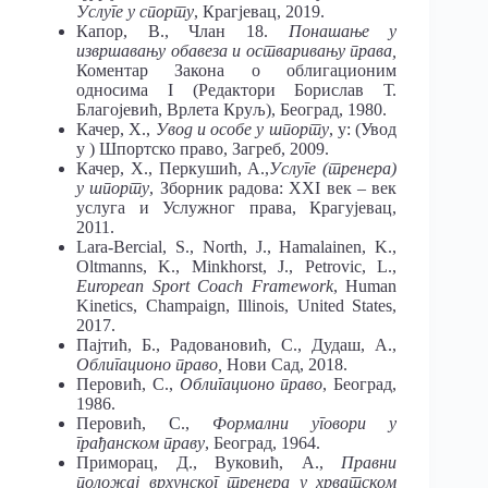
Услуге у спорту
, Крагјевац, 2019.
Капор, В., Члан 18.
Понашање у
извршавању обавеза и остваривању права,
Коментар Закона о облигационим
односима I (Редактори Борислав Т.
Благојевић, Врлета Круљ), Београд, 1980.
Качер, Х.,
Увод и особе у шпорту
, у: (Увод
у ) Шпортско право, Загреб, 2009.
Качер, Х., Перкушић, А.,
Услуге (тренера)
у шпорту
, Зборник радова: XXI век – век
услуга и Услужног права, Крагујевац,
2011.
Lara-Bercial, S., North, J., Hamalainen, K.,
Oltmanns, K., Minkhorst, J., Petrovic, L.,
European Sport Coach Framework
, Human
Kinetics, Champaign, Illinois, United States,
2017.
Пајтић, Б., Радовановић, С., Дудаш, А.,
Облигационо право,
Нови Сад, 2018.
Перовић, С.,
Облигационо право
, Београд,
1986.
Перовић, С.,
Формални уговори у
грађанском праву
, Београд, 1964.
Приморац, Д., Вуковић, А.,
Правни
положај врхунског тренера у хрватском