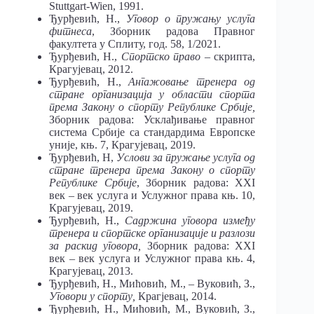
Stuttgart-Wien, 1991.
Ђурђевић, Н.,
Уговор о пружању услуга
фитнеса
, Зборник радова Правног
факултета у Сплиту, год. 58, 1/2021.
Ђурђевић, Н.,
Спортско право
– скрипта,
Крагујевац, 2012.
Ђурђевић, Н.,
Ангажовање тренера од
стране организација у области спорта
према Закону о спорту Републике Србије,
Зборник радова: Усклађивање правног
система Србије са стандардима Европске
уније, књ. 7, Крагујевац, 2019.
Ђурђевић, Н,
Услови за пружање услуга од
стране тренера према Закону о спорту
Републике Србије
, Зборник радова: XXI
век – век услуга и Услужног права књ. 10,
Крагујевац, 2019.
Ђурђевић, Н.,
Садржина уговора између
тренера и спортске организације и разлози
за раскид уговора,
Зборник радова: XXI
век – век услуга и Услужног права књ. 4,
Крагујевац, 2013.
Ђурђевић, Н., Мићовић, М., – Вуковић, З.,
Уговори у спорту,
Крагјевац, 2014.
Ђурђевић, Н., Мићовић, М., Вуковић, З.,