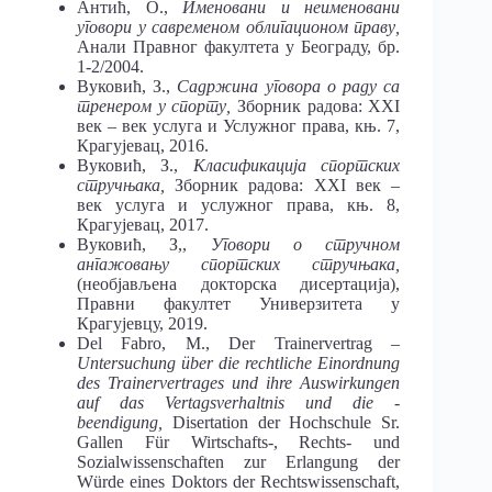
Антић, О.,
Именовани и неименовани
уговори у савременом облигационом праву,
Анали Правног факултета у Београду, бр.
1-2/2004.
Вуковић, З.,
Садржина уговора о раду са
тренером у спорту,
Зборник радова: XXI
век – век услуга и Услужног права, књ. 7,
Крагујевац, 2016.
Вуковић, З.,
Класификација спортских
стручњака,
Зборник радова: XXI век –
век услуга и услужног права, књ. 8,
Крагујевац, 2017.
Вуковић, З,,
Уговори о стручном
ангажовању спортских стручњака,
(необјављена докторска дисертација),
Правни факултет Универзитета у
Крагујевцу, 2019.
Del Fabro, M., Der Trainervertrag –
Untersuchung über die rechtliche Einordnung
des Trainervertrages und ihre Auswirkungen
auf das Vertagsverhaltnis und die -
beendigung,
Disertation der Hochschule Sr.
Gallen Für Wirtschafts-, Rechts- und
Sozialwissenschaften zur Erlangung der
Würde eines Doktors der Rechtswissenschaft,