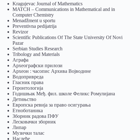
Kragujevac Journal of Mathematics
MATCH – Communications in Mathematical and in
Computer Chemistry
Menadžment u sportu
Preventivna pedijatrija
Revizor
Scientific Publications Of The State University Of Novi
Pazar
Serbian Studies Research
Tribology and Materials
Аграфа
Археографски прилози
Археон : часопис Архива Војводине
Водопривреда
Гласник права
Геронтологија
Годишњак Међ. фил. школе Феликс Ромулијана
Детињство
Европска ревија за право осигурања
Eтноботаника
Зборник радова ПФУ
Лесковачки зборник
Липар
Музички талас
Наслеђе