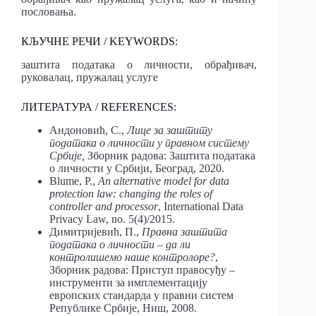
пословања.
КЉУЧНЕ РЕЧИ / KEYWORDS:
заштита података о личности, обрађивач,
руковалац, пружалац услуге
ЛИТЕРАТУРА / REFERENCES:
Андоновић, С.,
Лице за заштиту
података о личности у правном систему
Србије,
Зборник радова: Заштита података
о личности у Србији, Београд, 2020.
Blume, P.,
An alternative model for data
protection law: changing the roles of
controller and processor
, International Data
Privacy Law, no. 5(4)/2015.
Димитријевић, П.,
Правна заштита
података о личности – да ли
контролишемо наше контролоре?
,
Зборник радова: Приступ правосуђу –
инструменти за имплементацију
европских стандарда у правни систем
Републике Србије, Ниш, 2008.