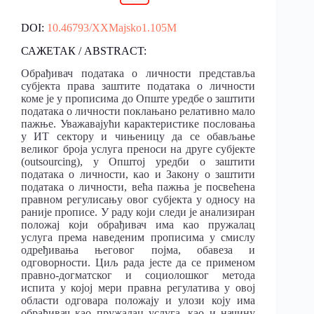
DOI:
10.46793/XXMajsko1.105M
САЖЕТАК / ABSTRACT:
Обрађивач података о личности представља
субјекта права заштите података о личности
коме је у прописима до Опште уредбе о заштити
података о личности поклањано релативно мало
пажње. Уважавајући карактеристике пословања
у ИТ сектору и чињеницу да се обављање
великог броја услуга преноси на друге субјекте
(outsourcing), у Општој уредби о заштити
података о личности, као и Закону о заштити
података о личности, већа пажња је посвећена
правном регулисању овог субјекта у односу на
раније прописе. У раду који следи је анализиран
положај који обрађивач има као пружалац
услуга према наведеним прописима у смислу
одређивања његовог појма, обавеза и
одговорности. Циљ рада јесте да се применом
правно-догматског и социолошког метода
испита у којој мери правна регулатива у овој
области одговара положају и улози коју има
обрађивач као пружалац услуга, као и начину