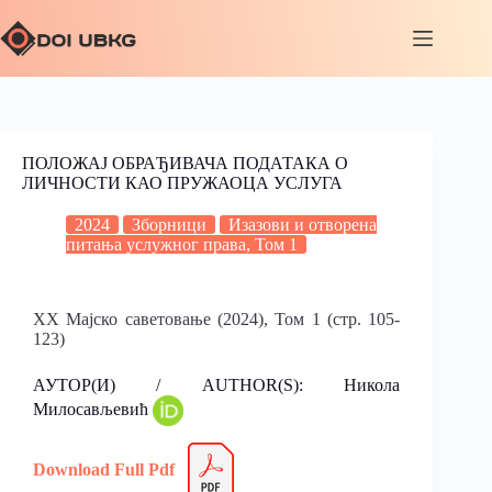
ПОЛОЖАЈ ОБРАЂИВАЧА ПОДАТАКА О
ЛИЧНОСТИ КАО ПРУЖАОЦА УСЛУГА
2024
Зборници
Изазови и отворена
питања услужног права, Том 1
XX Мајско саветовање (2024), Том 1 (стр. 105-
123)
АУТОР(И) / AUTHOR(S): Никола
Милосављевић
Download Full Pdf