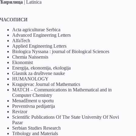
Ћирилица
|
Latinica
ЧАСОПИСИ
Acta agriculturae Serbica
Advanced Engineering Letters
AlfaTech
Applied Engineering Letters
Biologica Nyssana : journal of Biological Sciences
Chemia Naissensis
Ekonomist
Energija, ekonomija, ekologija
Glasnik za društvene nauke
HUMANOLOGY
Kragujevac Journal of Mathematics
MATCH – Communications in Mathematical and in
Computer Chemistry
Menadžment u sportu
Preventivna pedijatrija
Revizor
Scientific Publications Of The State University Of Novi
Pazar
Serbian Studies Research
Tribology and Materials