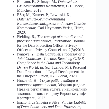
Ehmann, E., Selmayr, M.,
Datenschutz-
Grundverordnung Kommentar
, C.H. Beck,
München, 2018.
Eßer, M., Kramer, P., Lewinski, K.,
Datenschutz-Grundverordnung
Bundesdatenschutzgesetz und neben Gesetze
Kommentar
, Carl Heymanns Verlag, Hürth,
2020.
Fielding, R.,
The concept of controller and
processor data entities
, International Journal
for the Data Protection Officer, Privacy
Officer and Privacy Counsel, no. 2(8)/2018.
Ivanova, Y., Data Controller,
Processor or a
Joint Controller: Towards Reaching GDPR
Compliance in the Data and Technology
Driven World
, in: (ed. Tzanou, M.), Personal
Data Protection and Legal Developments in
the European Union, IGI Global, 2020.
Ивковић, Н.,
Услуге дата центара и
парадокс приватности
, Зборник радова:
Правна регулатива услуга у националним
законодавствима и праву Европске уније,
Крагујевац, 2023.
Inacio, I, da Silveira e Silva, V., T
he Liability
of Data Controllers and Data Processors
,