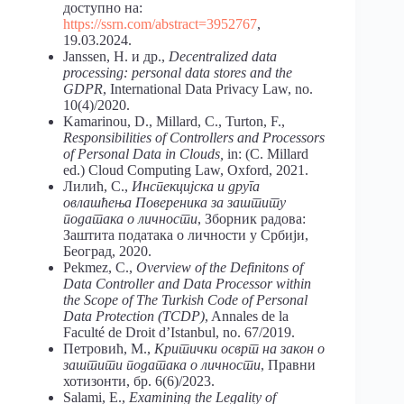
доступно на:
https://ssrn.com/abstract=3952767
,
19.03.2024.
Janssen, H. и др.,
Decentralized data
processing: personal data stores and the
GDPR
, International Data Privacy Law, no.
10(4)/2020.
Kamarinou, D., Millard, C., Turton, F.,
Responsibilities of Controllers and Processors
of Personal Data in Clouds,
in: (C. Millard
ed.) Cloud Computing Law, Oxford, 2021.
Лилић, С.,
Инспекцијска и друга
овлашћења Повереника за заштиту
података о личности
, Зборник радова:
Заштита података о личности у Србији,
Београд, 2020.
Pekmez, C.,
Overview of the Definitons of
Data Controller and Data Processor within
the Scope of The Turkish Code of Personal
Data Protection (TCDP)
, Annales de la
Faculté de Droit d’Istanbul, no. 67/2019.
Петровић, М.,
Критички осврт на закон о
заштити података о личности
, Правни
хотизонти, бр. 6(6)/2023.
Salami, E.,
Examining the Legality of