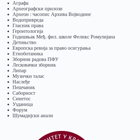
Аграфа
Археографски прилози
Археон : часопис Архива Војводине
Водопривреда
Гласник права
Геронтологија
Годишњак Међ. фил. школе Феликс Ромулијана
Детињство
Европска ревија за право осигурања
Eтноботаника
Зборник радова ПФУ
Лесковачки зборник
Липар
Музички талас
Наслеђе
Пешчаник
Саборност
Синетос
Узданица
Форум
Шумадијски анали