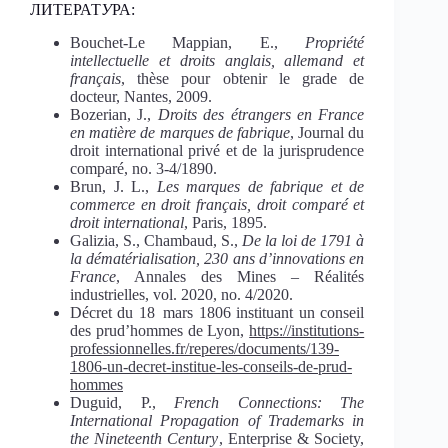
ЛИТЕРАТ
У
РА:
Bouchet-Le Mappian, E.,
Propriété
intellectuelle
et
droits
anglais, allemand
et
français
, thèse pour obtenir le grade de
docteur, Nantes, 2009.
Bozerian, J.,
Droits
des
étrangers
en
France
en
matière
de marques de fabrique
, Journal du
droit international privé et de la jurisprudence
comparé, no. 3-4/1890.
Brun, J. L.,
Les marques de fabrique et de
commerce en droit français, droit comparé et
droit international
, Paris, 1895.
Galizia, S., Chambaud, S.,
De la
loi
de 1791 à
la dématérialisation, 230 ans d’innovations en
France
, Annales des Mines – Réalités
industrielles, vol. 2020, no. 4/2020.
Décret du 18 mars 1806 instituant un conseil
des prud’hommes de Lyon,
https://institutions-
professionnelles.fr/reperes/documents/139-
1806-un-decret-institue-les-conseils-de-prud-
hommes
Duguid, P.,
French Connections: The
International Propagation of Trademarks in
the Nineteenth Century
, Enterprise & Society,