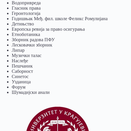
Водопривреда
Гласник права
Геронтологија
Годишњак Међ. фил. школе Феликс Ромулијана
Детињство
Европска ревија за право осигурања
Eтноботаника
Зборник радова ПФУ
Лесковачки зборник
Липар
Музички талас
Наслеђе
Пешчаник
Саборност
Синетос
Узданица
Форум
Шумадијски анали