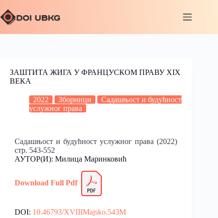
ЗАШТИТА ЖИГА У ФРАНЦУСКОМ ПРАВУ XIX
ВЕКА
2022
Зборници
Садашњост и будућност
услужног права
Садашњост и будућност услужног права (2022)
стр. 543-552
АУТОР(И): Милица Маринковић
Download Full
P
df
DOI:
10.46793/XVIIIMajsko.543M