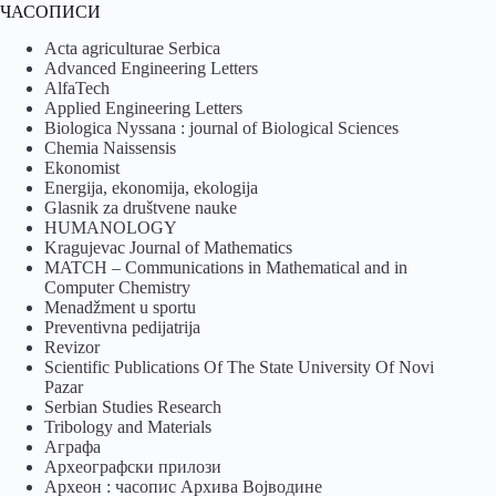
ЧАСОПИСИ
Acta agriculturae Serbica
Advanced Engineering Letters
AlfaTech
Applied Engineering Letters
Biologica Nyssana : journal of Biological Sciences
Chemia Naissensis
Ekonomist
Energija, ekonomija, ekologija
Glasnik za društvene nauke
HUMANOLOGY
Kragujevac Journal of Mathematics
MATCH – Communications in Mathematical and in
Computer Chemistry
Menadžment u sportu
Preventivna pedijatrija
Revizor
Scientific Publications Of The State University Of Novi
Pazar
Serbian Studies Research
Tribology and Materials
Аграфа
Археографски прилози
Археон : часопис Архива Војводине