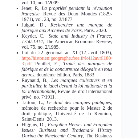
vol. 10, no. 1/2009.
Jenet, P.,
La
propriété
pendant
la
révolution
française
, Revue des Deux Mondes (1829-
1971), vol. 23, no. 2/1877.
Juigné, D.,
Rechercher une marque de
fabrique aux Archives de Paris
, Paris, 2020.
Keyder, C.,
State
and
Industry
in
France,
1750-1914
, The American Economic Review,
vol. 75, no. 2/1985.
Loi du 22 germinal an XI (12 avril 1803),
http://historien.geographe.free.fr/loi12avril180
3.pdf
Pouillet, E.,
Traité
des
marques
de
fabrique
et
de la concurrence déloyale en tous
genres
, deuxième édition, Paris, 1883.
Raynaud, B.,
Les marques
collectives
et en
particulier,
le
label devant
la
loi
nationale
et
la
loi
internationale
, Revue de droit international
privé, no. 7/1911.
Tartour, L.,
Le
droit
des
marques publiques
,
mémoire de recherche pour le Master 2 de
droit publique, Université de la Reunion,
Saint-Denis, 2013.
Higgins, D.,
Forgotten
Heroes
and
Forgotten
Issues:
Business
and
Trademark
History
During
the
Nineteenth
Century
, The Business