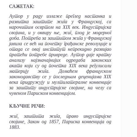
САЖЕТАК:
Аутор
у раду излаже преглед настанка и
развитка заштите жига у Француској, са
нарочитим освртом на XIX век. Индустријска
својина, и у оквиру ње, жиг, плод је модерног
доба. Потреба за заштитом жига у Француској
јавила се већ на почетку грађанске револуције и
отада се овај институт непрекидно развијао
пратећи потребе привреде. Аутор даје кратку
анализу најзначајнијих одредаба законских
аката који су од почетка XIX века регулисали
материју жига. Домаћем француском
законодавству се у последњим деценијама XIX
века придружују и мултилатералне конвенције
за заштиту индустријске својине, на челу са
чувеном Париском конвенцијом.
КЉУЧНЕ РЕЧИ:
жиг,
заштита
жига, право
индустријске
својине, Закон
од
1857, Париска конвенција од
1883.