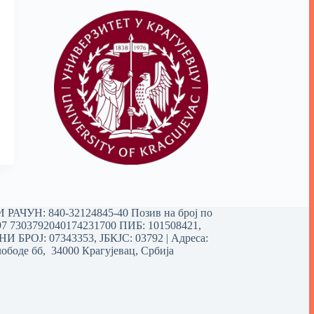
РАЧУН: 840-32124845-40 Позив на број по
97 7303792040174231700
ПИБ: 101508421,
 БРОЈ: 07343353, ЈБКЈС: 03792 | Aдреса:
ободе бб, 34000 Крагујевац, Србија