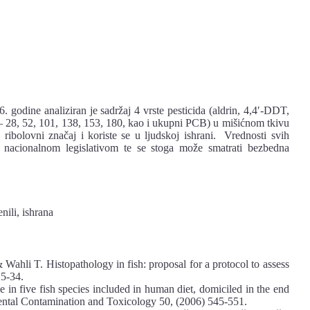
 godine analiziran je sadržaj 4 vrste pesticida (aldrin, 4,4′-DDT,
– 28, 52, 101, 138, 153, 180, kao i ukupni PCB) u mišićnom tkivu
u ribolovni značaj i koriste se u ljudskoj ishrani. Vrednosti svih
ih nacionalnom legislativom te se stoga može smatrati bezbedna
nili, ishrana
ahli T. Histopathology in fish: proposal for a protocol to assess
25-34.
 in five fish species included in human diet, domiciled in the end
ental Contamination and Toxicology 50, (2006) 545-551.