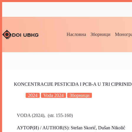
Насловна
Зборници
Моногра
KONCENTRACIJE PESTICIDA I PCB-A U TRI CIPRIN
2024
Voda 2024
Зборници
VODA (2024), (str. 155-160)
АУТОР(И) / AUTHOR(S): Stefan Skorić, Dušan Nikolić