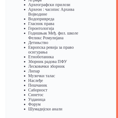
Археографски прилози
Археон : часопис Архива
Војводине
Водопривреда
Гласник права
Геронтологија
Годишњак Међ. фил. школе
Феликс Ромулијана
Детињство
Европска ревија за право
осигурања
Eтноботаника
Зборник радова ПФУ
Лесковачки зборник
Липар
Музички талас
Наслеђе
Пешчаник
Саборност
Синетос
Узданица
Форум
Шумадијски анали