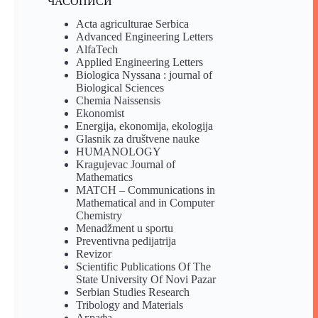
ЧАСОПИСИ
Acta agriculturae Serbica
Advanced Engineering Letters
AlfaTech
Applied Engineering Letters
Biologica Nyssana : journal of
Biological Sciences
Chemia Naissensis
Ekonomist
Energija, ekonomija, ekologija
Glasnik za društvene nauke
HUMANOLOGY
Kragujevac Journal of
Mathematics
MATCH – Communications in
Mathematical and in Computer
Chemistry
Menadžment u sportu
Preventivna pedijatrija
Revizor
Scientific Publications Of The
State University Of Novi Pazar
Serbian Studies Research
Tribology and Materials
Аграфа