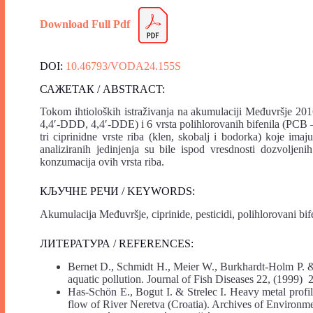
Download Full Pdf
DOI:
10.46793/VODA24.155S
САЖЕТАК / ABSTRACT:
Tokom ihtioloških istraživanja na akumulaciji Međuvršje 2016.
4,4′-DDD, 4,4′-DDE) i 6 vrsta polihlorovanih bifenila (PCB 
tri ciprinidne vrste riba (klen, skobalj i bodorka) koje imaj
analiziranih jedinjenja su bile ispod vresdnosti dozvoljen
konzumacija ovih vrsta riba.
КЉУЧНЕ РЕЧИ / KEYWORDS:
Akumulacija Međuvršje, ciprinide, pesticidi, polihlorovani bife
ЛИТЕРАТУРА / REFERENCES:
Bernet D., Schmidt H., Meier W., Burkhardt-Holm P. & W
aquatic pollution. Journal of Fish Diseases 22, (1999) 
Has-Schön E., Bogut I. & Strelec I. Heavy metal profile
flow of River Neretva (Croatia). Archives of Environm