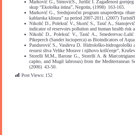
Marković G., SimovićS., Jurišić I. Zagađenost gornjeg
skup “Ekološka istina”, Negotin, (1998) 163-165.
Marković G., Srednjoročni program unapređenja ribars
kablarska klisura” za period 2007-2011. (2007) Turistič
Nikolić D., Poleksić V., Skorić S., Tasić A., Stanoje
indicator of reservoirs pollution and human health risk
Nikolić D., Poleksić V., Tasić A., Smederevac-La
Pikeperch (Sander lucioperca) as Bioindicators of Aquati
Pandurović S., Vasileva D. Hidrološko-hidrogeološki 
resursi sliva Velike Morave i njihovo krišćenje”, Kruše
Storelli M.M., Barone G., Storelli A. & Marcotrigian
capito, and Mugil labrosus) from the Mediterranean S
(2006) 43-50.
Post Views:
152