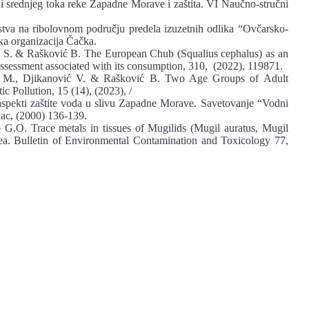
 i srednjeg toka reke Zapadne Morave i zaštita. VI Naučno-stručni
tva na ribolovnom području predela izuzetnih odlika “Ovčarsko-
ka organizacija Čačka.
vić S. & Rašković B. The European Chub (Squalius cephalus) as an
 assessment associated with its consumption, 310, (2022), 119871.
lić M., Djikanović V. & Rašković B. Two Age Groups of Adult
c Pollution, 15 (14), (2023), /
aspekti zaštite voda u slivu Zapadne Morave. Savetovanje “Vodni
vac, (2000) 136-139.
o G.O. Trace metals in tissues of Mugilids (Mugil auratus, Mugil
ea. Bulletin of Environmental Contamination and Toxicology 77,