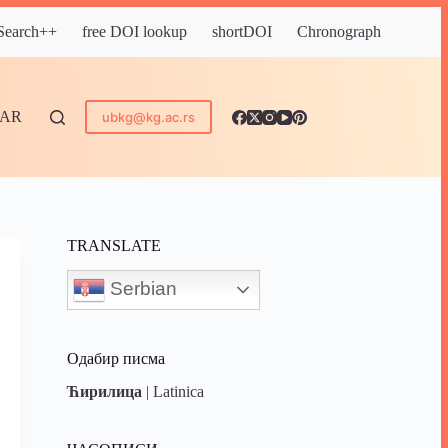
 Search++
free DOI lookup
shortDOI
Chronograph
DAR
ubkg@kg.ac.rs
TRANSLATE
Serbian
Одабир писма
Ћирилица
|
Latinica