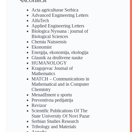
ЧАСОПИСИ
Acta agriculturae Serbica
Advanced Engineering Letters
AlfaTech
Applied Engineering Letters
Biologica Nyssana : journal of
Biological Sciences
Chemia Naissensis
Ekonomist
Energija, ekonomija, ekologija
Glasnik za društvene nauke
HUMANOLOGY
Kragujevac Journal of
Mathematics
MATCH – Communications in
Mathematical and in Computer
Chemistry
Menadžment u sportu
Preventivna pedijatrija
Revizor
Scientific Publications Of The
State University Of Novi Pazar
Serbian Studies Research
Tribology and Materials
Аграфа