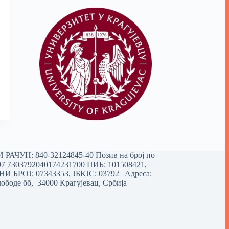
РАЧУН: 840-32124845-40 Позив на број по
97 7303792040174231700
ПИБ: 101508421,
 БРОЈ: 07343353, ЈБКЈС: 03792 | Aдреса:
ободе бб, 34000 Крагујевац, Србија