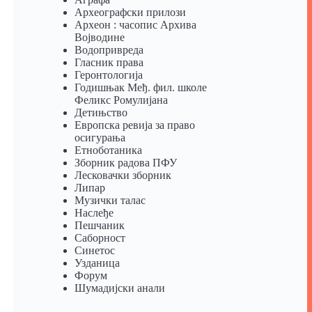
Археографски прилози
Археон : часопис Архива
Војводине
Водопривреда
Гласник права
Геронтологија
Годишњак Међ. фил. школе
Феликс Ромулијана
Детињство
Европска ревија за право
осигурања
Eтноботаника
Зборник радова ПФУ
Лесковачки зборник
Липар
Музички талас
Наслеђе
Пешчаник
Саборност
Синетос
Узданица
Форум
Шумадијски анали