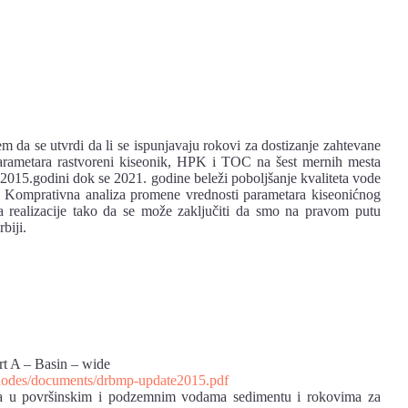
m da se utvrdi da li se ispunjavaju rokovi za dostizanje zahtevane
parametara rastvoreni kiseonik, HPK i TOC na šest mernih mesta
u 2015.godini dok se 2021. godine beleži poboljšanje kvaliteta vode
ce. Komprativna analiza promene vrednosti parametara kiseonićnog
 realizacije tako da se može zaključiti da smo na pravom putu
biji.
t A – Basin – wide
es/nodes/documents/drbmp-update2015.pdf
ja u površinskim i podzemnim vodama sedimentu i rokovima za