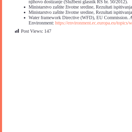
njihovo dostizanje (Službeni glasnik RS br. 50/2012).
Ministarstvo zaštite životne sredine, Rezultati ispitiva
Ministarstvo zaštite životne sredine, Rezultati ispitiva
Water framework Directive (WFD), EU Commission.
A
Environment:
https://environment.ec.europa.eu/topics/
Post Views:
147