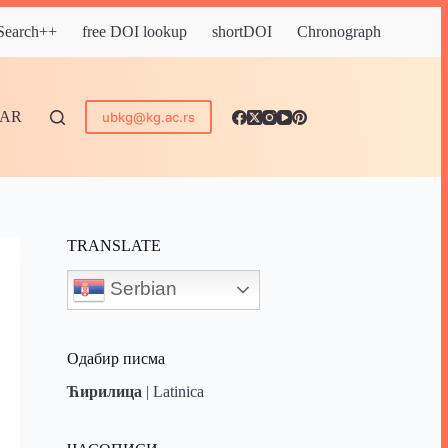
 Search++
free DOI lookup
shortDOI
Chronograph
DAR
ubkg@kg.ac.rs
TRANSLATE
Serbian
Одабир писма
Ћирилица
|
Latinica