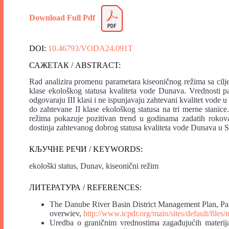
Download Full Pdf
DOI:
10.46793/VODA24.091T
САЖЕТАК / ABSTRACT:
Rad analizira promenu parametara kiseoničnog režima sa cilje
klase ekološkog statusa kvaliteta vode Dunava. Vrednosti 
odgovaraju III klasi i ne ispunjavaju zahtevani kvalitet vode 
do zahtevane II klase ekološkog statusa na tri merne stani
režima pokazuje pozitivan trend u godinama zadatih rokova
dostinja zahtevanog dobrog statusa kvaliteta vode Dunava u Sr
КЉУЧНЕ РЕЧИ / KEYWORDS:
ekološki status, Dunav, kiseonični režim
ЛИТЕРАТУРА / REFERENCES:
The Danube River Basin District Management Plan, Par
overwiev,
http://www.icpdr.org/main/sites/default/fil
Uredba o graničnim vrednostima zagađujućih materi