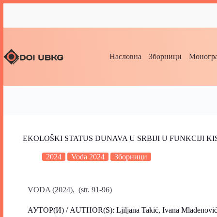
Насловна
Зборници
Моногра
EKOLOŠKI STATUS DUNAVA U SRBIJI U FUNKCIJI 
2024
Voda 2024
Зборници
VODA (2024), (str. 91-96)
АУТОР(И) / AUTHOR(S): Ljiljana Takić, Ivana Mladenović-R