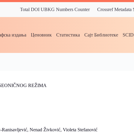
Total DOI UBKG Numbers Counter
Crossref Metadata
фска издања
Ценовник
Статистика
Сајт Библиотеке
SCI
KISEONIČNOG REŽIMA
anisavljević, Nenad Živković, Violeta Stefanović