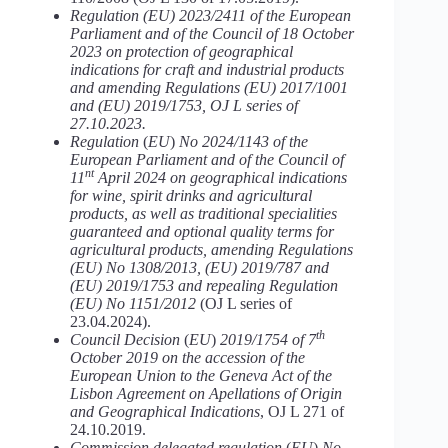
Regulation (EU) 2023/2411 of the European
Parliament and of the Council of 18 October
2023 on protection of geographical
indications for craft and industrial products
and amending Regulations (EU) 2017/1001
and (EU) 2019/1753, OJ L series of
27.10.2023.
Regulation
(
EU
)
No 2024/1143 of the
European Parliament and of the Council of
nt
11
April 2024 on geographical indications
for wine, spirit drinks and agricultural
products, as well as traditional specialities
guaranteed and optional quality terms for
agricultural products, amending Regulations
(EU) No 1308/2013, (EU) 2019/787 and
(EU) 2019/1753 and repealing Regulation
(EU) No 1151/2012
(OJ L series of
23.04.2024).
th
Council Decision
(
EU
)
2019/1754 of 7
October 2019 on the accession of the
European Union to the Geneva Act of the
Lisbon Agreement on Apellations of Origin
and Geographical Indications
, OJ L 271 of
24.10.2019.
Commission delegated regulation
(
EU
)
No