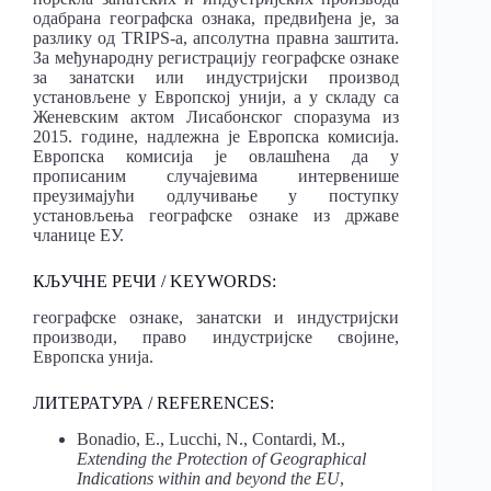
одабрана географска ознака, предвиђена је, за
разлику од TRIPS-a, апсолутна правна заштита.
За међународну регистрацију географске ознаке
за занатски или индустријски производ
установљене у Европској унији, а у складу са
Женевским актом Лисабонског споразума из
2015. године, надлежна је Европска комисија.
Европска комисија је овлашћена да у
прописаним случајевима интервенише
преузимајући одлучивање у поступку
установљења географске ознаке из државе
чланице ЕУ.
КЉУЧНЕ РЕЧИ / KEYWORDS:
географске ознаке, занатски и индустријски
производи, право индустријске својине,
Европска унија.
ЛИТЕРАТУРА / REFERENCES:
Bonadio, E., Lucchi, N., Contardi, M.,
Extending the Protection of Geographical
Indications within and beyond the EU
,