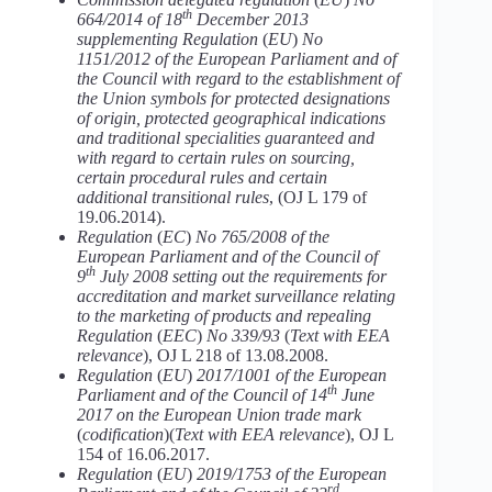
th
664/2014 of 18
December 2013
supplementing Regulation
(
EU
)
No
1151/2012 of the European Parliament and of
the Council with regard to the establishment of
the Union symbols for protected designations
of origin, protected geographical indications
and traditional specialities guaranteed and
with regard to certain rules on sourcing,
certain procedural rules and certain
additional transitional rules
, (OJ L 179 of
19.06.2014).
Regulation
(
EC
)
No 765/2008 of the
European Parliament and of the Council of
th
9
July 2008 setting out the requirements for
accreditation and market surveillance relating
to the marketing of products and repealing
Regulation
(
EEC
)
No 339/93
(
Text with EEA
relevance
), OJ L 218 of 13.08.2008.
Regulation
(
EU
)
2017/1001 of the European
th
Parliament and of the Council of 14
June
2017 on the European Union trade mark
(
codification
)(
Text with EEA relevance
), OJ L
154 of 16.06.2017.
Regulation
(
EU
)
2019/1753 of the European
rd