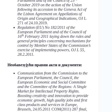
Parliament and of the Council of 23
October 2019 on the action of the Union
following its accession to the Geneva Act of
the Lisbon Agreement on Appellations of
Origin and Geographical Indications
, OJ L
271 of 24.10.2019.
Regulation
(
EU
)
No 182/2011 of the
European Parliament and of the Council of
th
16
February 2011 laying down the rules and
general principles concerning mechanisms for
control by Member States of the Commission’s
exercise of implementing powers
,
OJ L 55,
28.2.2011.
Необавезујући правни акти и документи:
Communication from the Commission to the
European Parliament, the Council, the
European Economic and Social Committee
and the Committee of the Regions: A Single
Market for Intellectual Property Rights.
Boosting creativity and innovation to provide
economic growth, high quality jobs and first
class products and services in Europe,
Brussels
, 24.05.2011 COM(2011) 287
final
,