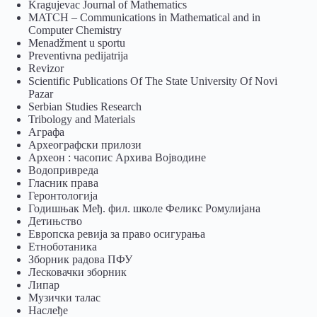
Kragujevac Journal of Mathematics
MATCH – Communications in Mathematical and in
Computer Chemistry
Menadžment u sportu
Preventivna pedijatrija
Revizor
Scientific Publications Of The State University Of Novi
Pazar
Serbian Studies Research
Tribology and Materials
Аграфа
Археографски прилози
Археон : часопис Архива Војводине
Водопривреда
Гласник права
Геронтологија
Годишњак Међ. фил. школе Феликс Ромулијана
Детињство
Европска ревија за право осигурања
Eтноботаника
Зборник радова ПФУ
Лесковачки зборник
Липар
Музички талас
Наслеђе