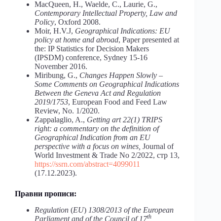
MacQueen, H., Waelde, C., Laurie, G.,
Contemporary Intellectual Property, Law and
Policy
, Oxford 2008.
Moir, H.V.J,
Geographical Indications: EU
policy at home and abroad
, Paper presented at
the: IP Statistics for Decision Makers
(IPSDM) conference, Sydney 15-16
November 2016.
Miribung, G.,
Changes Happen Slowly –
Some Comments on Geographical Indications
Between the Geneva Act and Regulation
2019/1753
, European Food and Feed Law
Review, No. 1/2020.
Zappalaglio, A.,
Getting art 22(1) TRIPS
right: a commentary on the definition of
Geographical Indication from an EU
perspective with a focus on wines,
Journal of
World Investment & Trade No 2/2022, стр 13,
https://ssrn.com/abstract=4099011
(17.12.2023).
Правни прописи:
Regulation
(
EU
)
1308/2013 of the European
th
Parliament and of the Council of 17