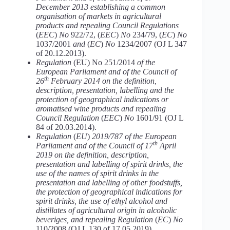
December 2013 establishing a common
organisation of markets in agricultural
products and repealing Council Regulations
(
EEC
)
No
922/72, (
EEC
)
No
234/79, (
EC
)
No
1037/2001
and
(
EC
)
No
1234/2007 (OJ L 347
of 20.12.2013).
Regulation
(EU) No 251/2014
of the
European Parliament and of the Council of
th
26
February 2014 on the definition,
description, presentation, labelling and the
protection of geographical indications or
aromatised wine products and repealing
Council Regulation
(
EEC
)
No
1601/91 (OJ L
84 of 20.03.2014).
Regulation
(
EU
)
2019/787 of the European
th
Parliament and of the Council of 17
April
2019 on the definition, description,
presentation and labelling of spirit drinks, the
use of the names of spirit drinks in the
presentation and labelling of other foodstuffs,
the protection of geographical indications for
spirit drinks, the use of ethyl
alcohol and
distillates of agricultural origin in alcoholic
beveriges, and repealing Regulation
(
EC
)
No
110/2008 (OJ L 130 of 17.05.2019).