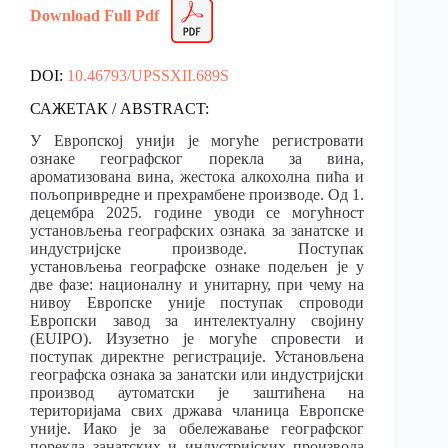
Download Full Pdf
DOI:
10.46793/UPSSXII.689S
САЖЕТАК / ABSTRACT:
У Европској унији је могуће регистровати
ознаке географског порекла за вина,
ароматизована вина, жестока алкохолна пића и
пољопривредне и прехрамбене производе. Од 1.
децембра 2025. године уводи се могућност
установљења географских ознака за занатске и
индустријске производе. Поступак
установљења географске ознаке подељен је у
две фазе: националну и унитарну, при чему на
нивоу Европске уније поступак спроводи
Европски завод за интелектуалну својину
(EUIPO). Изузетно је могуће спровести и
поступак директне регистрације. Установљена
географска ознака за занатски или индустријски
производ аутоматски је заштићена на
територијама свих држава чланица Европске
уније. Иако је за обележавање географског
порекла занатских и индустријских производа