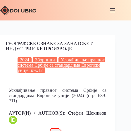
ГЕОГРАФСКЕ ОЗНАКЕ ЗА ЗАНАТСКЕ И
ИНДУСТРИЈСКЕ ПРОИЗВОДЕ
2024
Зборници
Усклађивање правног
система Србије са стандардима Европске
уније -књ.12
Усклађивање правног система Србије са
стандардима Европске уније (2024) (стр. 689-
711)
АУТОР(И) / AUTHOR(S): Стефан Шокињов