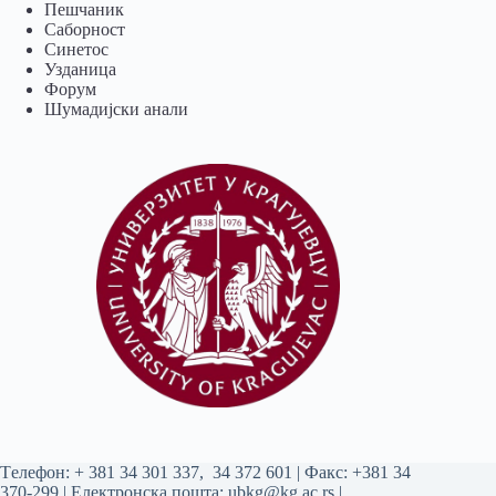
Пешчаник
Саборност
Синетос
Узданица
Форум
Шумадијски анали
Tелефон:
+ 381 34 301 337
,
34 372 601
| Факс: +381 34
370-299 | Електронска пошта:
ubkg@kg.ac.rs
|