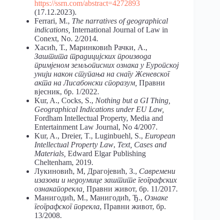
https://ssrn.com/abstract=4272893
(17.12.2023).
Ferrari, M.,
The narratives of geographical
indications,
International Journal of Law in
Conext, No. 2/2014.
Хасић, Т., Маринковић Рачки, А.,
Заштита традицијских производа
примјеном земљописних ознака у Еуропској
унији након ступања на снагу Женевског
акта на Лисабонски споразум,
Правни
вјесник, бр. 1/2022.
Kur, A., Cocks, S.,
Nothing but a GI Thing,
Geographical Indications under EU Law,
Fordham Intellectual Property, Media and
Entertainment Law Journal, No 4/2007.
Kur, A., Dreier, T., Luginbuehl, S.,
European
Intellectual Property Law
,
Text, Cases and
Materials,
Edward Elgar Publishing
Cheltenham, 2019.
Лукиновић, М, Драгојевић, З.,
Савремени
изазови и недоумице заштите географских
ознакапорекла,
Правни живот, бр. 11/2017.
Манигодић, М., Манигодић, Ђ.,
Ознаке
географског порекла
, Правни живот, бр.
13/2008.