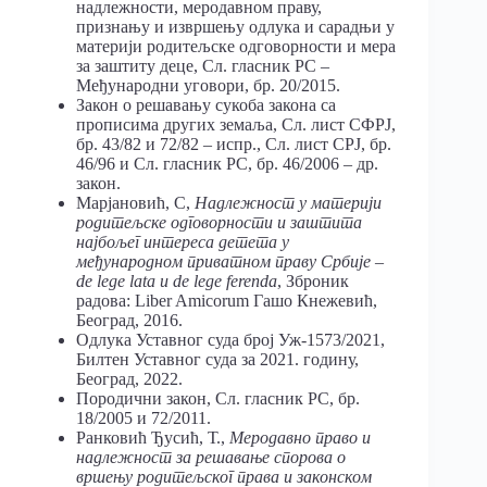
надлежности, меродавном праву,
признању и извршењу одлука и сарадњи у
материји родитељске одговорности и мера
за заштиту деце, Сл. гласник РС –
Међународни уговори, бр. 20/2015.
Закон о решавању сукоба закона са
прописима других земаља, Сл. лист СФРЈ,
бр. 43/82 и 72/82 – испр., Сл. лист СРЈ, бр.
46/96 и Сл. гласник РС, бр. 46/2006 – др.
закон.
Марјановић, С,
Надлежност у материји
родитељске одговорности и заштита
најбољег интереса детета у
међународном приватном праву Србије –
de lege lata и de lege ferenda
, Зброник
радова: Liber Amicorum Гашо Кнежевић,
Београд, 2016.
Одлука Уставног суда број Уж-1573/2021,
Билтен Уставног суда за 2021. годину,
Београд, 2022.
Породични закон, Сл. гласник РС, бр.
18/2005 и 72/2011.
Ранковић Ђусић, Т.,
Меродавно право и
надлежност за решавање спорова о
вршењу родитељског права и законском