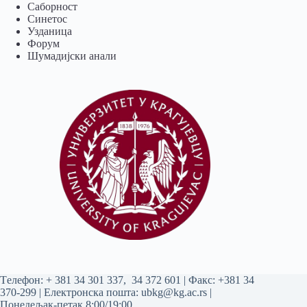
Саборност
Синетос
Узданица
Форум
Шумадијски анали
Tелефон:
+ 381 34 301 337
,
34 372 601
| Факс: +381 34
370-299 | Електронска пошта:
ubkg@kg.ac.rs
|
Понедељак-петак 8:00/19:00