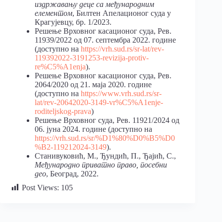
издржавању деце са међународним
елементом
, Билтен Апелационог суда у
Крагујевцу, бр. 1/2023.
Решење Врховног касационог суда, Рев.
11939/2022 од 07. септембра 2022. године
(доступно на
https://vrh.sud.rs/sr-lat/rev-
119392022-3191253-revizija-protiv-
re%C5%A1enja
).
Решење Врховног касационог суда, Рев.
2064/2020 од 21. маја 2020. године
(доступно на
https://www.vrh.sud.rs/sr-
lat/rev-20642020-3149-vr%C5%A1enje-
roditeljskog-prava
)
Решење Врховног суда, Рев. 11921/2024 од
06. јуна 2024. године (доступно на
https://vrh.sud.rs/sr/%D1%80%D0%B5%D0
%B2-119212024-3149
).
Станивуковић, М., Ђундић, П., Ђајић, С.,
Међународно приватно право, посебни
део
, Београд, 2022.
Post Views:
105