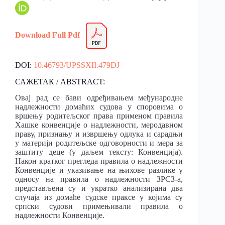
Download Full Pdf
DOI:
10.46793/UPSSXII.479DJ
САЖЕТАК / ABSTRACT:
Овај рад се бави одређивањем међународне
надлежности домаћих судова у споровима о
вршењу родитељског права применом правила
Хашке конвенције о надлежности, меродавном
праву, признању и извршењу одлука и сарадњи
у материји родитељске одговорности и мера за
заштиту деце (у даљем тексту: Конвенција).
Након кратког прегледа правила о надлежности
Конвенције и указивање на њихове разлике у
односу на правила о надлежности ЗРСЗ-а,
представљена су и укратко анализирана два
случаја из домаће судске праксе у којима су
српски судови примењивали правила о
надлежности Конвенције.