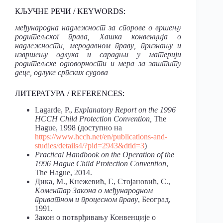
КЉУЧНЕ РЕЧИ / KEYWORDS:
међународна надлежност за спорове о вршењу
родитељског права, Хашка конвенција о
надлежности, меродавном праву, признању и
извршењу одлука и сарадњи у материји
родитељске одговорности и мера за заштиту
деце, одлуке српских судова
ЛИТЕРАТУРА / REFERENCES:
Lagarde, P.,
Explanatory Report on the 1996
HCCH Child Protection Convention,
The
Hague, 1998 (доступно на
https://www.hcch.net/en/publications-and-
studies/details4/?pid=2943&dtid=3
)
Practical Handbook on the Operation of the
1996 Hague Child Protection Convention
,
The Hague, 2014.
Дика, М., Кнежевић, Г., Стојановић, С.,
Коментар Закона о међународном
приватном и процесном праву
, Београд,
1991.
Закон о потврђивању Конвенције о