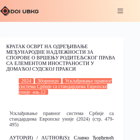
КРАТАК ОСВРТ НА ОДРЕЂИВАЊЕ
МЕЂУНАРОДНЕ НАДЛЕЖНОСТИ ЗА
СПОРОВЕ О ВРШЕЊУ РОДИТЕЉСКОГ ПРАВА
СА ЕЛЕМЕНТОМ ИНОСТРАНОСТИ У
ДОМАЋОЈ СУДСКОЈ ПРАКСИ
2024
Зборници
Усклађивање правног
система Србије са стандардима Европске
уније -књ.12
Усклађивање правног система Србије са
стандардима Европске уније (2024) (стр. 479-
495)
АУТОР(И) / AUTHOR(S): Славко Ђорђевић