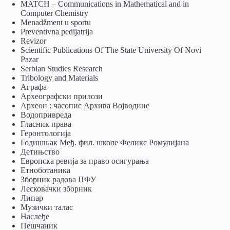
MATCH – Communications in Mathematical and in
Computer Chemistry
Menadžment u sportu
Preventivna pedijatrija
Revizor
Scientific Publications Of The State University Of Novi
Pazar
Serbian Studies Research
Tribology and Materials
Аграфа
Археографски прилози
Археон : часопис Архива Војводине
Водопривреда
Гласник права
Геронтологија
Годишњак Међ. фил. школе Феликс Ромулијана
Детињство
Европска ревија за право осигурања
Eтноботаника
Зборник радова ПФУ
Лесковачки зборник
Липар
Музички талас
Наслеђе
Пешчаник