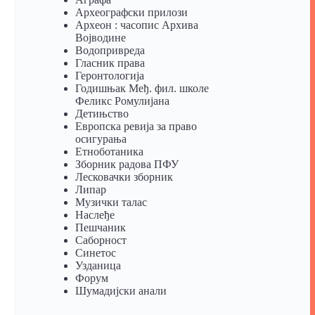
Археографски прилози
Археон : часопис Архива
Војводине
Водопривреда
Гласник права
Геронтологија
Годишњак Међ. фил. школе
Феликс Ромулијана
Детињство
Европска ревија за право
осигурања
Eтноботаника
Зборник радова ПФУ
Лесковачки зборник
Липар
Музички талас
Наслеђе
Пешчаник
Саборност
Синетос
Узданица
Форум
Шумадијски анали