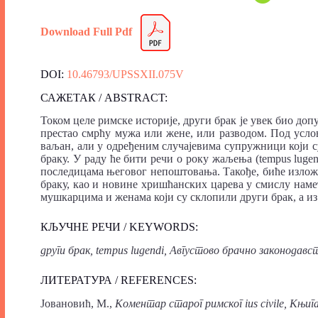
Download Full Pdf
DOI:
10.46793/UPSSXII.075V
САЖЕТАК / ABSTRACT:
Током целе римске историје, други брак је увек био доп
престао смрћу мужа или жене, или разводом. Под услов
ваљан, али у одређеним случајевима супружници који с
браку. У раду ће бити речи о року жаљења (tempus lugend
последицама његовог непоштовања. Такође, биће излож
браку, као и новине хришћанских царева у смислу наме
мушкaрцима и женама који су склопили други брак, а из
КЉУЧНЕ РЕЧИ / KEYWORDS:
други брак, tempus lugendi, Aвгустово брачно законодавс
ЛИТЕРАТУРА / REFERENCES:
Јовановић, М.,
Коментар старог римског ius civile, Књига 