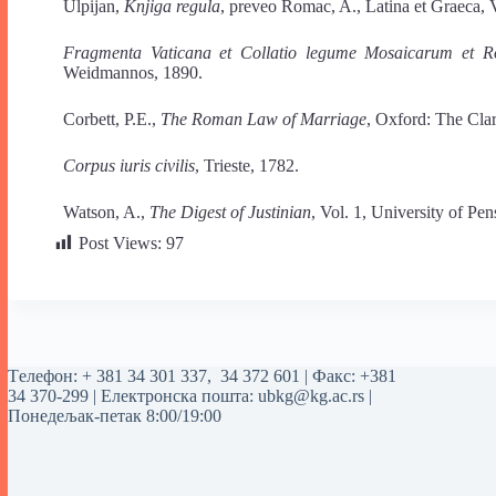
Ulpijan,
Knjiga regula
, preveo Romac, A., Latina et Graeca,
Fragmenta Vaticana et Collatio legume Mosaicarum et 
Weidmannos, 1890.
Corbett, P.E.,
The Roman Law of Marriage
, Oxford: The Cla
Corpus iuris civilis
, Trieste, 1782.
Watson, A.,
The Digest of Justinian
, Vol. 1, University of Pen
Post Views:
97
Tелефон:
+ 381 34 301 337
,
34 372 601
| Факс: +381
34 370-299 | Електронска пошта:
ubkg@kg.ac.rs
|
Понедељак-петак 8:00/19:00