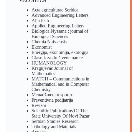
ЧАСОПИСИ
Acta agriculturae Serbica
Advanced Engineering Letters
AlfaTech
Applied Engineering Letters
Biologica Nyssana : journal of
Biological Sciences
Chemia Naissensis
Ekonomist
Energija, ekonomija, ekologija
Glasnik za društvene nauke
HUMANOLOGY
Kragujevac Journal of
Mathematics
MATCH – Communications in
Mathematical and in Computer
Chemistry
Menadžment u sportu
Preventivna pedijatrija
Revizor
Scientific Publications Of The
State University Of Novi Pazar
Serbian Studies Research
Tribology and Materials
Аграфа