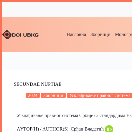
Насловна
Зборници
Моногра
SECUNDAE NUPTIAE
2024
Зборници
Усклађивање правног система 
Усклађивање правног система Србије са стандардима Евро
АУТОР(И) / AUTHOR(S): Срђан Владетић