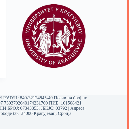
РАЧУН: 840-32124845-40 Позив на број по
97 7303792040174231700
ПИБ: 101508421,
 БРОЈ: 07343353, ЈБКЈС: 03792 | Aдреса:
ободе бб, 34000 Крагујевац, Србија