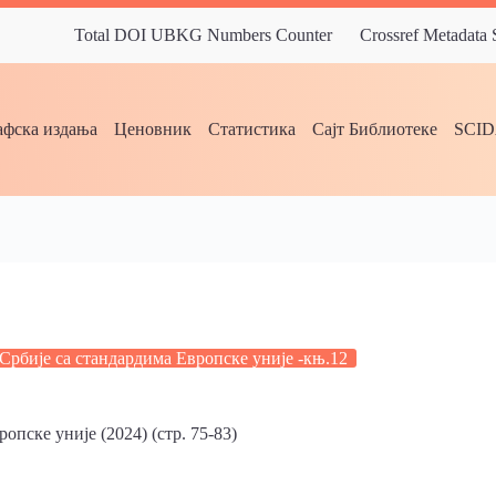
Total DOI UBKG Numbers Counter
Crossref Metadata
фска издања
Ценовник
Статистика
Сајт Библиотеке
SCI
Србије са стандардима Европске уније -књ.12
пске уније (2024) (стр. 75-83)