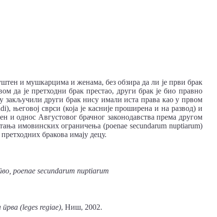
уштен и мушкарцима и женама, без обзира да ли је први брак
ом да је претходни брак престао, други брак је био правно
у закључили други брак нису имали иста права као у првом
i), његовој сврси (која је касније проширена и на развод) и
ен и однос Августовог брачног законодавства према другом
тања имовинских ограничења (poenae secundarum nuptiarum)
 претходних бракова имају децу.
тво, poenae secundarum nuptiarum
прва (leges regiae)
, Ниш, 2002.