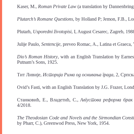
Kaser, M.,
Roman Private Law
(a translation by Dannenbring
Plutarch’s Romane Questions
, by Holland P; Jemon, F.B., Lo
Plutarh,
Usporedni životopisi
, I, August Cesarec, Zagreb, 198
Julije Paulo,
Sentencije
, preveo Romac, A., Latina et Graeca,
Dio’s Roman History
, with an English Translation by Earn
Putnam’s Sons, 1925.
Тит Ливије,
Историја Рима од оснивања града
, 2, Српс
Ovid’s Fasti, with an English Translation by J.G. Frazer, L
Станковић, Е., Владетић, С.,
Августова реформа брак
4/2018.
The Theodosian Code and Novels and the Sirmondian Consti
by Pharr, C.), Greenwod Press, New York, 1954.