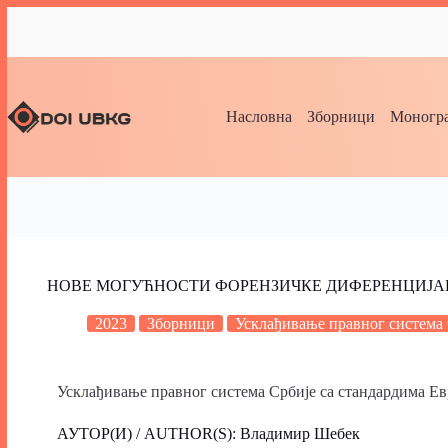
Насловна
Зборници
Моногра
НОВЕ МОГУЋНОСТИ ФОРЕНЗИЧКЕ ДИФЕРЕНЦИЈА
2023
Зборници
Усклађивање правног система 
Усклађивање правног система Србије са стандардима Евро
АУТОР(И) / AUTHOR(S): Владимир Шебек