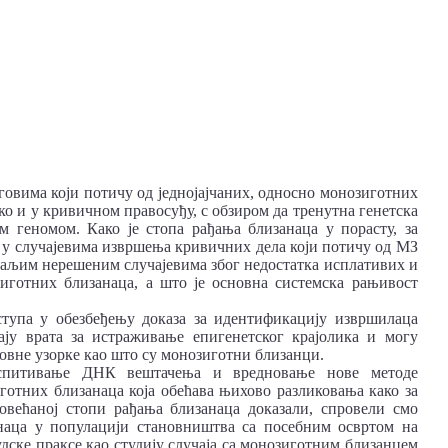
овима који потичу од једнојајчаних, односно монозиготних
ко и у кривичном правосуђу, с обзиром да тренутна генетска
м геномом. Како је стопа рађања близанаца у порасту, за
а, у случајевима извршења кривичних дела који потичу од МЗ
 даљим нерешеним случајевима због недостатка исплативих и
иготних близанаца, а што је основна системска рањивост
тупа у обезбеђењу доказа за идентификацију извршилаца
ају врата за истраживање епигенетског крајолика и могу
овне узорке као што су монозиготни близанци.
испитивање ДНК вештачења и вредновање нове методе
отних близанаца која обећава њихово разликовања како за
овећаној стопи рађања близанаца доказали, спровели смо
аца у популацији становништва са посебним освртом на
удске праксе као студију случаја са монозиготним близанцем