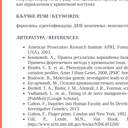
као окривљеним у кривичном поступку
КЉУЧНЕ РЕЧИ / KEYWORDS:
форензика, идентификација; ДНК вештачење, монозиго
ЛИТЕРАТУРА / REFERENCES:
American Prosecutors Research Institute APRI, Foren
USA), 2003.
Бошковић, А., Правна регулатива коришћења баз
Примена форензичких метода у криминалистици, Б
Bruder, C. E. et. al., Phenotypically concordant and
variation profiles, Amer J Hum Genet, 2008, [PMC free
Budowle, B., Molecular genetic investigative leads to d
Бусарчевић, М., Основи криминалистичких вештач
Brettell, T. A., Butler, J. M., Almirall, J. R., Forensic 
Vadlamudi, L. et. al., Timing of de novo mutagenesis
[PubMed] [Google Scholar].
Galton, F., Inquiries into Human Faculty and Its Dev
Investigative Genetics, 2013.
Galton, F., Finger prints. London and New York, 1892.
Gill, P., Lende, M.N., Van Hook, J.W
https://www.ncbi.nlm.nih.gov/books/NBK493200/.