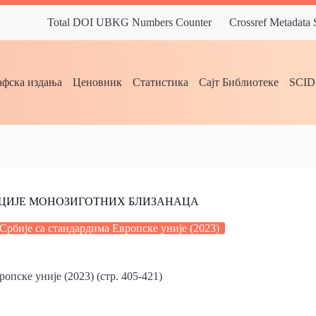
Total DOI UBKG Numbers Counter
Crossref Metadata
фска издања
Ценовник
Статистика
Сајт Библиотеке
SCI
ЦИЈЕ МОНОЗИГОТНИХ БЛИЗАНАЦА
Србије са стандардима Европске уније (2023)
пске уније (2023) (стр. 405-421)