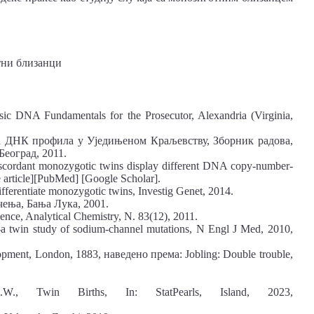
тни близанци
sic DNA Fundamentals for the Prosecutor, Alexandria (Virginia,
а ДНК профила у Уједињеном Краљевству, Зборник радова,
еоград, 2011.
 discordant monozygotic twins display different DNA copy-number-
 article][PubMed] [Google Scholar].
ifferentiate monozygotic twins, Investig Genet, 2014.
ења, Бања Лука, 2001.
science, Analytical Chemistry, N. 83(12), 2011.
–a twin study of sodium-channel mutations, N Engl J Med, 2010,
elopment, London, 1883, наведено према: Jobling: Double trouble,
., Twin Births, In: StatPearls, Island, 2023,