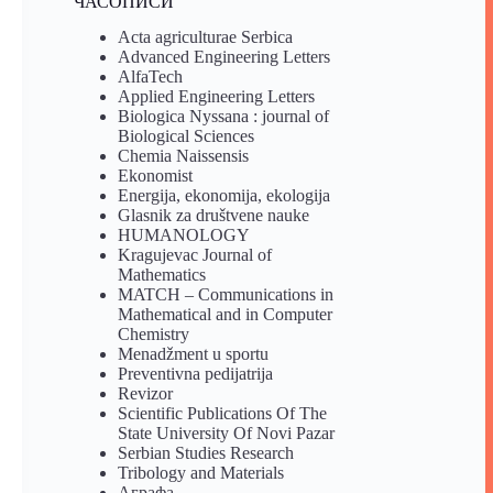
ЧАСОПИСИ
Acta agriculturae Serbica
Advanced Engineering Letters
AlfaTech
Applied Engineering Letters
Biologica Nyssana : journal of
Biological Sciences
Chemia Naissensis
Ekonomist
Energija, ekonomija, ekologija
Glasnik za društvene nauke
HUMANOLOGY
Kragujevac Journal of
Mathematics
MATCH – Communications in
Mathematical and in Computer
Chemistry
Menadžment u sportu
Preventivna pedijatrija
Revizor
Scientific Publications Of The
State University Of Novi Pazar
Serbian Studies Research
Tribology and Materials
Аграфа