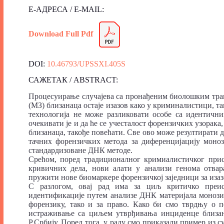
Е-АДРЕСА / E-MAIL:
Download Full Pdf
DOI:
10.46793/UPSSXI.405S
САЖЕТАК / ABSTRACT:
Процесуирање случајева са пронађеним биолошким траг
(МЗ) близанаца остаје изазов како у криминалистици, та
технологија не може разликовати особе са идентични
очекивати је и да ће се учесталост форензичких узорак
близанаца, такође повећати. Све ово може резултирати
тачних форензичких метода за диференцијацију моноз
стандардизоване ДНК методе.
Срећом, поред традиционалног кримиалистичког прис
кривичних дела, нови алати у анализи генома отвар
пружити нове биомаркере форензичкој заједници за изаз
С разлогом, овај рад има за циљ критичко пре
идентификације путем анализе ДНК материјала монозиг
форензику, тако и за право. Како би смо тврдњу о п
истраживање са циљем утврђивања инциденце близан
Р.Србију. Поред тога, у раду смо приказали пример из с