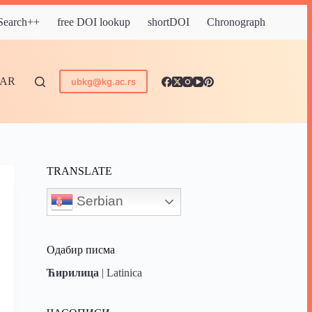
 Search++
free DOI lookup
shortDOI
Chronograph
DAR
ubkg@kg.ac.rs
TRANSLATE
Serbian
Одабир писма
Ћирилица
|
Latinica