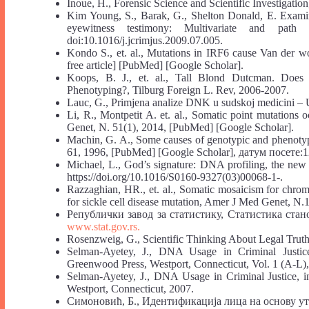
Inoue, H., Forensic Science and Scientific Investigatio
Kim Young, S., Barak, G., Shelton Donald, E. Examini
eyewitness testimony: Multivariate and path
doi:10.1016/j.jcrimjus.2009.07.005.
Kondo S., et. al., Mutations in IRF6 cause Van der 
free article] [PubMed] [Google Scholar].
Koops, B. J., et. al., Tall Blond Dutcman. Does
Phenotyping?, Tilburg Foreign L. Rev, 2006-2007.
Lauc, G., Primjena analize DNK u sudskoj medicini – Ut
Li, R., Montpetit A. et. al., Somatic point mutations
Genet, N. 51(1), 2014, [PubMed] [Google Scholar].
Machin, G. A., Some causes of genotypic and phenotyp
61, 1996, [PubMed] [Google Scholar], датум посете:1
Michael, L., God’s signature: DNA profiling, the new 
https://doi.org/10.1016/S0160-9327(03)00068-1-.
Razzaghian, HR., et. al., Somatic mosaicism for chr
for sickle cell disease mutation, Amer J Med Genet, N
Републички завод за статистику, Статистика ста
www.stat.gov.rs.
Rosenzweig, G., Scientific Thinking About Legal Truth
Selman-Ayetey, Ј., DNA Usage in Criminal Justice
Greenwood Press, Westport, Connecticut, Vol. 1 (A-L),
Selman-Ayetey, Ј., DNA Usage in Criminal Justice, i
Westport, Connecticut, 2007.
Симоновић, Б., Идентификација лица на основу утв