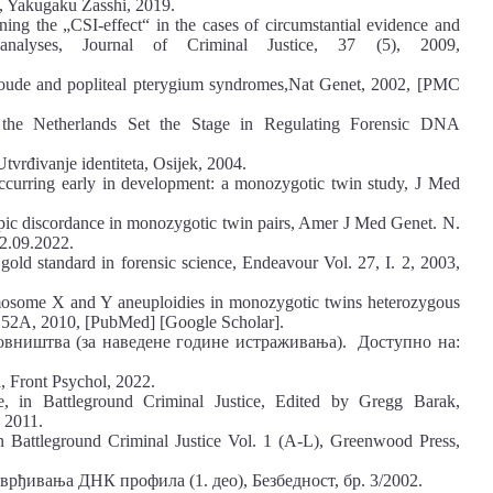
n, Yakugaku Zasshi, 2019.
ng the „CSI-effect“ in the cases of circumstantial evidence and
 analyses, Journal of Criminal Justice, 37 (5), 2009,
woude and popliteal pterygium syndromes,Nat Genet, 2002, [PMC
 the Netherlands Set the Stage in Regulating Forensic DNA
vrđivanje identiteta, Osijek, 2004.
 occurring early in development: a monozygotic twin study, J Med
ic discordance in monozygotic twin pairs, Amer J Med Genet. N.
2.09.2022.
gold standard in forensic science, Endeavour Vol. 27, I. 2, 2003,
omosome X and Y aneuploidies in monozygotic twins heterozygous
.152A, 2010, [PubMed] [Google Scholar].
новништва (за наведене године истраживања). Доступно на:
, Front Psychol, 2022.
, in Battleground Criminal Justice, Edited by Gregg Barak,
 2011.
n Battleground Criminal Justice Vol. 1 (A-L), Greenwood Press,
рђивања ДНК профила (1. део), Безбедност, бр. 3/2002.