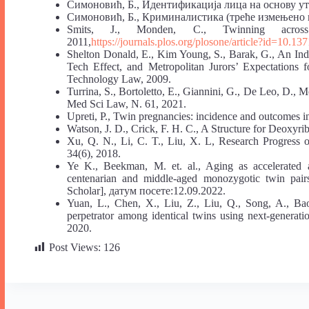
Симоновић, Б., Идентификација лица на основу утв
Симоновић, Б., Криминалистика (треће измењено и
Smits, J., Monden, C., Twinning acro
2011,
https://journals.plos.org/plosone/article?id=10.1
Shelton Donald, E., Kim Young, S., Barak, G., An Ind
Tech Effect, and Metropolitan Jurors’ Expectations f
Technology Law, 2009.
Turrina, S., Bortoletto, E., Giannini, G., De Leo, D., M
Med Sci Law, N. 61, 2021.
Upreti, P., Twin pregnancies: incidence and outcomes in 
Watson, J. D., Crick, F. H. C., A Structure for Deoxyri
Xu, Q. N., Li, C. T., Liu, X. L, Research Progress
34(6), 2018.
Ye K., Beekman, M. et. al., Aging as accelerated 
centenarian and middle-aged monozygotic twin pa
Scholar], датум посете:12.09.2022.
Yuan, L., Chen, X., Liu, Z., Liu, Q., Song, A., Bao,
perpetrator among identical twins using next-generati
2020.
Post Views:
126