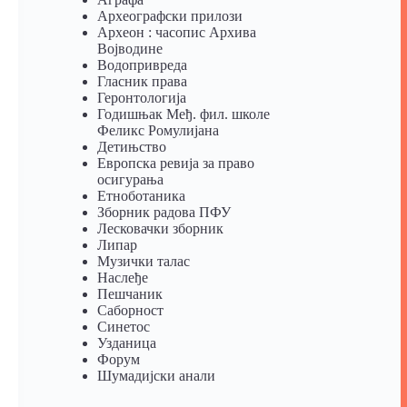
Археографски прилози
Археон : часопис Архива
Војводине
Водопривреда
Гласник права
Геронтологија
Годишњак Међ. фил. школе
Феликс Ромулијана
Детињство
Европска ревија за право
осигурања
Eтноботаника
Зборник радова ПФУ
Лесковачки зборник
Липар
Музички талас
Наслеђе
Пешчаник
Саборност
Синетос
Узданица
Форум
Шумадијски анали