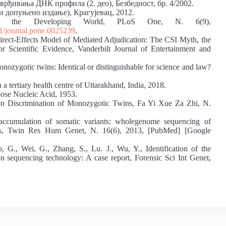
рђивања ДНК профила (2. део), Безбедност, бр. 4/2002.
 допуњено издање), Крагујевaц, 2012.
ss the Developing World, PLoS One, N. 6(9),
371/journal.pone.0025239
.
irect-Effects Model of Mediated Adjudication: The CSI Myth, the
or Scientific Evidence, Vanderbilt Journal of Entertainment and
onozygotic twins: Identical or distinguishable for science and law?
a tertiary health centre of Uttarakhand, India, 2018.
bose Nucleic Acid, 1953.
 on Discrimination of Monozygotic Twins, Fa Yi Xue Za Zhi, N.
accumulation of somatic variants: wholegenome sequencing of
irs, Twin Res Hum Genet, N. 16(6), 2013, [PubMed] [Google
 G., Wei, G., Zhang, S., Lu. J., Wu, Y., Identification of the
on sequencing technology: A case report, Forensic Sci Int Genet,