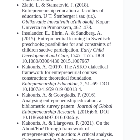
Zlatić, L. & Stamatović, J. (2018).
Entrepreneurship education at faculties of
education. U T. Štenberger i sar. (ur.).
Oblikovanje inovativnih učnih okolij
. Kopar:
Univerza na Primorskem, 462–478.
Insulander, E., Ehrin, A. & Sandberg, A.
(2015). Entrepreneuiral learning in Swedisch
preschools: possibilities for and constraints of
children sactive participation.
Early Child
Development and Care
, 1545–1555. DOI
10.1080/03004430.2015.1007967.
Kakouris, A. (2019). The ASKO dialectical
framework for entrepreneurial courses
construction: theoretical foundation.
Entrepreneurship Education
, 2, 51–69. DOI
10.1007/s41959-019-00013-4.
Kakouris, A. & Georgiadis, P. (2016).
Analysing entrepreneurship education: a
bibliometric survey pattern.
Journal of Global
Entrepreneurship Research
, (2016)6:6. DOI
10.1186/s40497-016-0046-y.
Kakouris, A. & Liargovas, P. (2021). On the
About/For/Through framework of
entrepreneurship education: A critical analysis.
Entrepreneurship Education and Pedagogy,