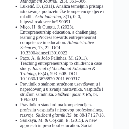
Managment Journal
, 2(3), 351–366.
Luketić, D. (2011). Analiza temeljnih pristupa
istraživanja poduzetničke kompetencije djece i
mladih.
Acta Iadertina
, 8(1), 0–0,
https://hrcak.srce.hr/190091.
Miço, H. & Cungu, J. (2023).
Entrepreneurship education, a challenging
learning pProcess towards entrepreneurial
competence in education.
Administrative
Sciences
, 13, 22. DOI
10.3390/admsci13010022.
Paço, A. & João Palinhas, M. (2011).
Teaching entrepreneurship to children: a case
study,
Journal of Vocational Education &
Training
, 63(4), 593–608. DOI
10.1080/13636820.2011.609317.
Pravilnik o stalnom stručnom usavršavanju i
napredovanju u zvanja nastavnika, vaspitača i
stručnih saradnika.
Službeni glasnik RS
, br.
109/2021.
Pravilnik o standardima kompetencije za
profesiju vaspitača i njegovog profesionalnog
razvoja.
Službeni glasnik RS
, br. 88/17 i 27/18.
Sarikaya, M. & Coşkun, E. (2015). A new
approach in preschool education: Social