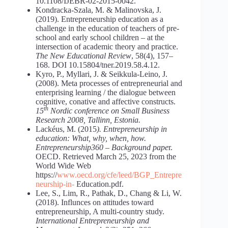
10.1108/IJEBR-02-2015-0042.
Kondracka-Szala, M. & Malinovska, J.
(2019). Entrepreneurship education as a
challenge in the education of teachers of pre-
school and early school children – at the
intersection of academic theory and practice.
The New Educational Review
, 58(4), 157–
168. DOI 10.15804/tner.2019.58.4.12.
Kyro, P., Myllari, J. & Seikkula-Leino, J.
(2008). Meta processes of entrepreneurial and
enterprising learning / the dialogue between
cognitive, conative and affective constructs.
th
15
Nordic conference on Small Business
Research 2008, Tallinn, Estonia.
Lackéus, M. (2015
). Entrepreneurship in
education: What, why, when, how.
Entrepreneurship360 – Background pape
r.
OECD. Retrieved March 25, 2023 from the
World Wide Web
https://
www.oecd.org/cfe/leed/BGP_Entrepre
neurship-in-
Education.pdf.
Lee, S., Lim, R., Pathak, D., Chang & Li, W.
(2018). Influnces on attitudes toward
entrepreneurship, A multi-country study.
International Entrepreneurship and