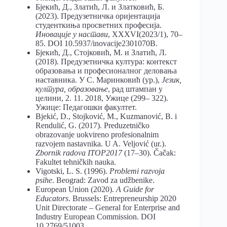
Бјекић, Д., Златић, Л. и Златковић, Б.
(2023). Предузетничка оријентација
студенткиња просветних професија.
Иновације у настави
, XXXVI(2023/1), 70–
85. DOI 10.5937/inovacije2301070B.
Бјекић, Д., Стојковић, М. и Златић, Л.
(2018). Предузетничка култура: контекст
образовања и професионалног деловања
наставника. У С. Маринковић (ур.),
Језик,
култура, образовање
, рад штампан у
целини, 2. 11. 2018, Ужице (299– 322).
Ужице: Педагошки факултет.
Bjekić, D., Stojković, M., Kuzmanović, B. i
Rendulić, G. (2017). Preduzetničko
obrazovanje uokvireno profesionalnim
razvojem nastavnika. U A. Veljović (ur.).
Zbornik radova ITOP2017
(17–30). Čačak:
Fakultet tehničkih nauka.
Vigotski, L. S. (1996).
Problemi razvoja
psihe
. Beograd: Zavod za udžbenike.
European Union (2020).
A Guide for
Educators
. Brussels: Entrepreneurship 2020
Unit Directorate – General for Enterprise and
Industry European Commission. DOI
10.2769/51003.