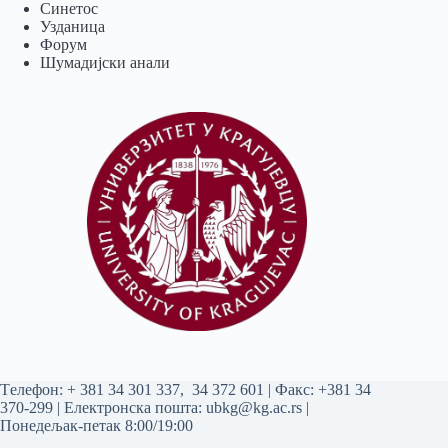
Синетос
Узданица
Форум
Шумадијски анали
Tелефон:
+ 381 34 301 337
,
34 372 601
| Факс: +381 34
370-299 | Електронска пошта:
ubkg@kg.ac.rs
|
Понедељак-петак 8:00/19:00