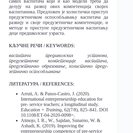
самих васпитача који и као модели треба да
делују на развој ових компетенција својих
васпитаника. Предложен је холистички приступ
предузетничком оспособљавању васпитача да
развију и своје предузетничке компетенције, и
методе и приступе предузетничком васпитању
деце предшколског узраста.
КЉУЧНЕ РЕЧИ / KEYWORDS:
васпитачи предшколских установа,
предузетничке компетенције васпитача,
предузетничко образовање, холистичко преду-
зетничко оспособљавање
ЛИТЕРАТУРА / REFERENCES:
Arruti, A. & Panos-Castro, J. (2020).
International entrepreneurship education for
pre- service teachers; a longitudinal study.
Education + Training
, 62(7/8), 825–841. DOI
10.1108/ET-04-2020-0098=.
Atmojo, I. R., W., Sajidan, Sunarno, W. &
Ashadi, K. (2019). Improving the
entrepreneurship competence of pre-service