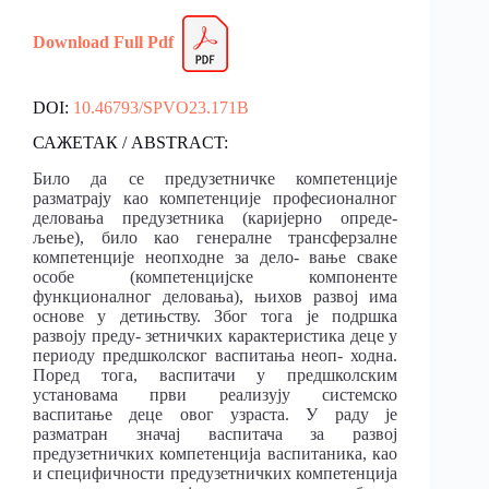
Download Fu
l
l Pdf
DOI:
10.46793/SPVO23.171B
САЖЕТАК / ABSTRACT:
Било да се предузетничке компетенције
разматрају као компетенције професионалног
деловања предузетника (каријерно опреде-
љење), било као генералне трансферзалне
компетенције неопходне за дело- вање сваке
особе (компетенцијске компоненте
функционалног деловања), њихов развој има
основе у детињству. Због тога је подршка
развоју преду- зетничких карактеристика деце у
периоду предшколског васпитања неоп- ходна.
Поред тога, васпитачи у предшколским
установама први реализују системско
васпитање деце овог узраста. У раду је
разматран значај васпитача за развој
предузетничких компетенција васпитаника, као
и специфичности предузетничких компетенција