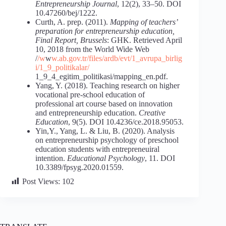
Entrepreneurship Journal
, 12(2), 33–50. DOI
10.47260/bej/1222.
Curth, A. prep. (2011).
Mapping of teachers’
preparation for entrepreneurship education,
Final Report, Brussels
: GHK. Retrieved April
10, 2018 from the World Wide Web
/
/w
w
w.ab.gov.tr/files/ardb/evt/1_avrupa_birlig
i/1_9_politikalar/
1_9_4_egitim_politikasi/mapping_en.pdf.
Yang, Y. (2018). Teaching research on higher
vocational pre-school education of
professional art course based on innovation
and entrepreneurship education.
Creative
Education
, 9(5). DOI 10.4236/ce.2018.95053.
Yin,Y., Yang, L. & Liu, B. (2020). Analysis
on entrepreneurship psychology of preschool
education students with entrepreneuiral
intention.
Educational Psychology
, 11. DOI
10.3389/fpsyg.2020.01559.
Post Views:
102