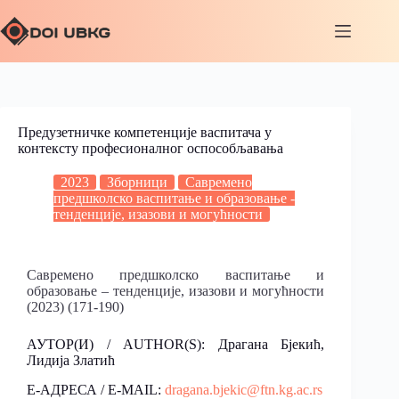
Предузетничке компетенције васпитача у
контексту професионалног оспособљавања
2023
Зборници
Савремено
предшколско васпитање и образовање -
тенденције, изазови и могућности
Савремено предшколско васпитање и
образовање – тенденције, изазови и могућности
(2023) (171-190)
АУТОР(И) / AUTHOR(S): Драгана Бјекић,
Лидија Златић
Е-АДРЕСА / E-MAIL:
dragana.bjekic@ftn.kg.ac.rs