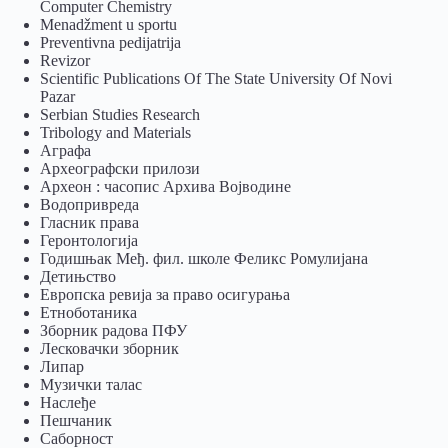
Computer Chemistry
Menadžment u sportu
Preventivna pedijatrija
Revizor
Scientific Publications Of The State University Of Novi
Pazar
Serbian Studies Research
Tribology and Materials
Аграфа
Археографски прилози
Археон : часопис Архива Војводине
Водопривреда
Гласник права
Геронтологија
Годишњак Међ. фил. школе Феликс Ромулијана
Детињство
Европска ревија за право осигурања
Eтноботаника
Зборник радова ПФУ
Лесковачки зборник
Липар
Музички талас
Наслеђе
Пешчаник
Саборност