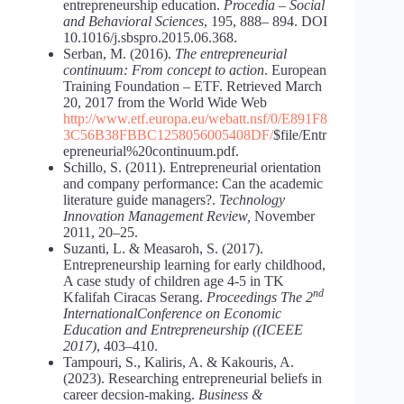
entrepreneurship education.
Procedia – Social
and Behavioral Sciences
, 195, 888– 894. DOI
10.1016/j.sbspro.2015.06.368.
Serban, M. (2016).
The entrepreneurial
continuum: From concept to action
. European
Training Foundation – ETF. Retrieved March
20, 2017 from the World Wide Web
http://www.etf.europa.eu/webatt.nsf/0/E891F8
3C56B38FBBC1258056005408DF/
$file/Entr
epreneurial%20continuum.pdf.
Schillo, S. (2011). Entrepreneurial orientation
and company performance: Can the academic
literature guide managers?.
Technology
Innovation Management Review,
November
2011, 20–25.
Suzanti, L. & Measaroh, S. (2017).
Entrepreneurship learning for early childhood,
A case study of children age 4-5 in TK
nd
Kfalifah Ciracas Serang.
Proceedings The 2
InternationalConference on Economic
Education and Entrepreneurship ((ICEEE
2017)
, 403–410.
Tampouri, S., Kaliris, A. & Kakouris, A.
(2023). Researching entrepreneurial beliefs in
career decsion-making.
Business &