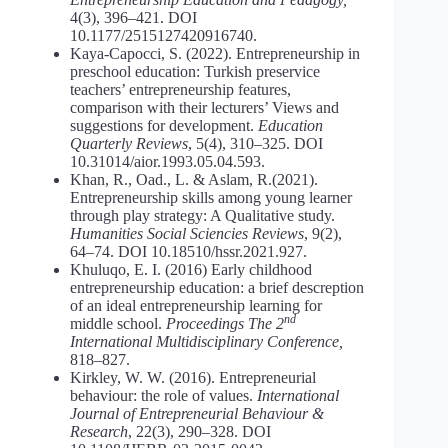
4(3), 396–421. DOI
10.1177/2515127420916740.
Kaya-Capocci, S. (2022). Entrepreneurship in
preschool education: Turkish preservice
teachers’ entrepreneurship features,
comparison with their lecturers’ Views and
suggestions for development.
Education
Quarterly Reviews
, 5(4), 310–325. DOI
10.31014/aior.1993.05.04.593.
Khan, R., Oad., L. & Aslam, R.(2021).
Entrepreneurship skills among young learner
through play strategy: A Qualitative study.
Humanities Social Sciencies Reviews
, 9(2),
64–74. DOI 10.18510/hssr.2021.927.
Khuluqo, E. I. (2016) Early childhood
entrepreneurship education: a brief descreption
of an ideal entrepreneurship learning for
nd
middle school.
Proceedings The 2
International Multidisciplinary Conference,
818–827.
Kirkley, W. W. (2016). Entrepreneurial
behaviour: the role of values.
International
Journal of Entrepreneurial Behaviour &
Research
, 22(3), 290–328. DOI