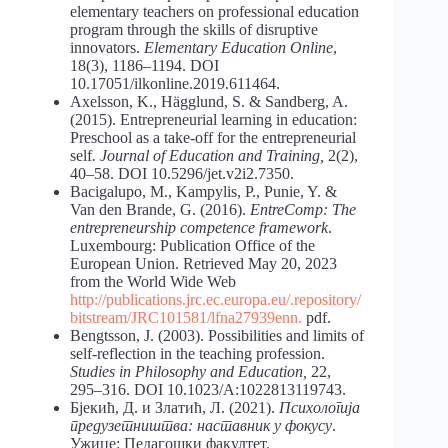
elementary teachers on professional education
program through the skills of disruptive
innovators.
Elementary Education Online
,
18(3), 1186–1194. DOI
10.17051/ilkonline.2019.611464.
Axelsson, K., Hägglund, S. & Sandberg, A.
(2015). Entrepreneurial learning in education:
Preschool as a take-off for the entrepreneurial
self
. Journal of Education and Training,
2(2),
40–58. DOI 10.5296/jet.v2i2.7350.
Bacigalupo, M., Kampylis, P., Punie, Y. &
Van den Brande, G. (2016).
EntreComp: The
entrepreneurship competence framework
.
Luxembourg: Publication Office of the
European Union. Retrieved May 20, 2023
from the World Wide Web
http://publications.jrc.ec.europa.eu/.repository/
bitstream/JRC101581/lfna27939enn.
pdf.
Bengtsson, J. (2003). Possibilities and limits of
self-reflection in the teaching profession.
Studies in Philosophy and Education,
22,
295–316. DOI 10.1023/A:1022813119743.
Бјекић, Д. и Златић, Л. (2021).
Психологија
предузетништва: наставник у фокусу
.
Ужице: Педагошки факултет.