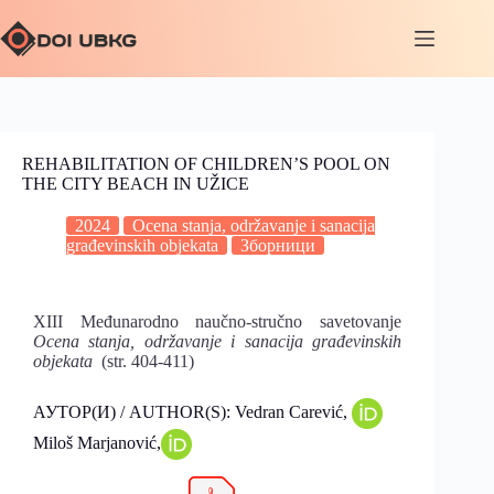
REHABILITATION OF CHILDREN’S POOL ON
THE CITY BEACH IN UŽICE
2024
Ocena stanja, održavanje i sanacija
građevinskih objekata
Зборници
XIII Međunarodno naučno-stručno savetovanje
Ocena stanja, održavanje i sanacija građevinskih
objekata
(str. 404-411)
АУТОР(И) / AUTHOR(S): Vedran Carević,
Miloš Marjanović,