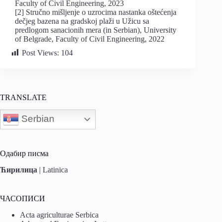
Faculty of Civil Engineering, 2023
[2] Stručno mišljenje o uzrocima nastanka oštećenja
dečjeg bazena na gradskoj plaži u Užicu sa
predlogom sanacionih mera (in Serbian), University
of Belgrade, Faculty of Civil Engineering, 2022
Post Views:
104
TRANSLATE
Serbian
Одабир писма
Ћирилица
|
Latinica
ЧАСОПИСИ
Acta agriculturae Serbica