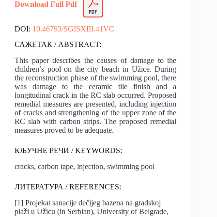
Download Full Pdf
DOI:
10.46793/SGISXIII.41VC
САЖЕТАК / ABSTRACT:
This paper describes the causes of damage to the
children’s pool on the city beach in Užice. During
the reconstruction phase of the swimming pool, there
was damage to the ceramic tile finish and a
longitudinal crack in the RC slab occurred. Proposed
remedial measures are presented, including injection
of cracks and strengthening of the upper zone of the
RC slab with carbon strips. The proposed remedial
measures proved to be adequate.
КЉУЧНЕ РЕЧИ / KEYWORDS:
cracks, carbon tape, injection, swimming pool
ЛИТЕРАТУРА / REFERENCES:
[1] Projekat sanacije dečijeg bazena na gradskoj
plaži u Užicu (in Serbian), University of Belgrade,