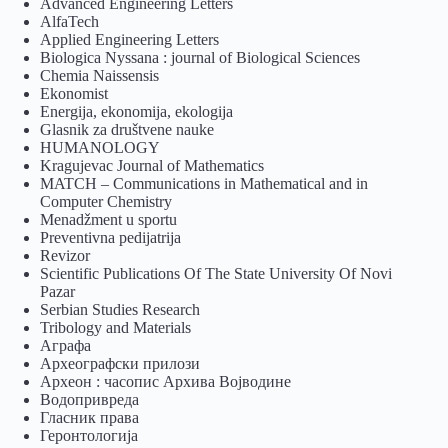
Advanced Engineering Letters
AlfaTech
Applied Engineering Letters
Biologica Nyssana : journal of Biological Sciences
Chemia Naissensis
Ekonomist
Energija, ekonomija, ekologija
Glasnik za društvene nauke
HUMANOLOGY
Kragujevac Journal of Mathematics
MATCH – Communications in Mathematical and in
Computer Chemistry
Menadžment u sportu
Preventivna pedijatrija
Revizor
Scientific Publications Of The State University Of Novi
Pazar
Serbian Studies Research
Tribology and Materials
Аграфа
Археографски прилози
Археон : часопис Архива Војводине
Водопривреда
Гласник права
Геронтологија