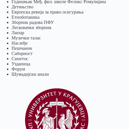
Годишњак Међ. фил. школе Феликс Ромулијана
Детињство
Европска ревија за право осигурања
Eтноботаника
Зборник радова ПФУ
Лесковачки зборник
Липар
Музички талас
Наслеђе
Пешчаник
Саборност
Синетос
Узданица
Форум
Шумадијски анали