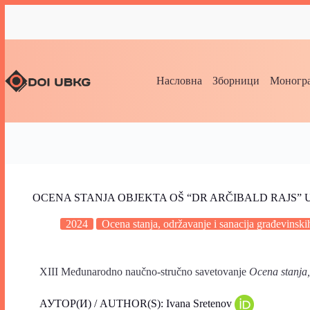
Насловна
Зборници
Моногра
OCENA STANJA OBJEKTA OŠ “DR ARČIBALD RAJS”
2024
Ocena stanja, održavanje i sanacija građevinski
XIII Međunarodno naučno-stručno savetovanje
Ocena stanja,
АУТОР(И) / AUTHOR(S): Ivana Sretenov