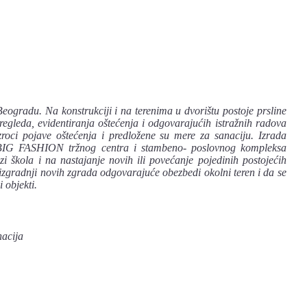
ogradu. Na konstrukciji i na terenima u dvorištu postoje prsline
egleda, evidentiranja oštećenja i odgovarajućih istražnih radova
zroci pojave oštećenja i predložene su mere za sanaciju. Izrada
je BIG FASHION tržnog centra i stambeno- poslovnog kompleksa
kola i na nastajanje novih ili povećanje pojedinih postojećih
i izgradnji novih zgrada odgovarajuće obezbedi okolni teren i da se
 objekti.
nacija