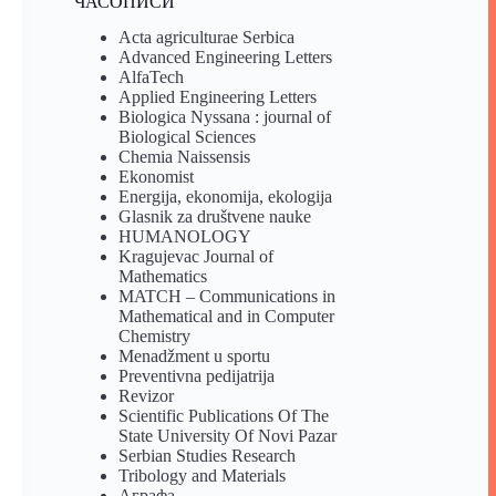
ЧАСОПИСИ
Acta agriculturae Serbica
Advanced Engineering Letters
AlfaTech
Applied Engineering Letters
Biologica Nyssana : journal of
Biological Sciences
Chemia Naissensis
Ekonomist
Energija, ekonomija, ekologija
Glasnik za društvene nauke
HUMANOLOGY
Kragujevac Journal of
Mathematics
MATCH – Communications in
Mathematical and in Computer
Chemistry
Menadžment u sportu
Preventivna pedijatrija
Revizor
Scientific Publications Of The
State University Of Novi Pazar
Serbian Studies Research
Tribology and Materials
Аграфа