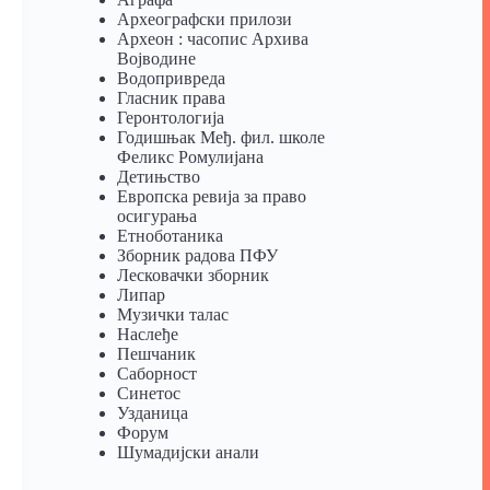
Археографски прилози
Археон : часопис Архива
Војводине
Водопривреда
Гласник права
Геронтологија
Годишњак Међ. фил. школе
Феликс Ромулијана
Детињство
Европска ревија за право
осигурања
Eтноботаника
Зборник радова ПФУ
Лесковачки зборник
Липар
Музички талас
Наслеђе
Пешчаник
Саборност
Синетос
Узданица
Форум
Шумадијски анали