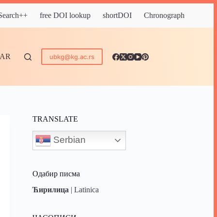
 Search++
free DOI lookup
shortDOI
Chronograph
DAR
ubkg@kg.ac.rs
TRANSLATE
Serbian
Одабир писма
Ћирилица
|
Latinica