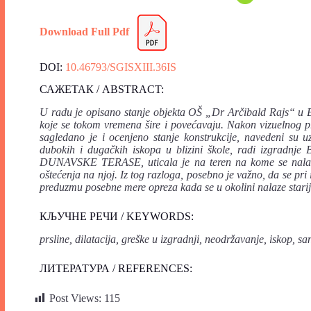
Download Full Pdf
DOI:
10.46793/SGISXIII.36IS
САЖЕТАК / ABSTRACT:
U radu je opisano stanje objekta OŠ „Dr Arčibald Rajs“ u Be
koje se tokom vremena šire i povećavaju. Nakon vizuelnog pr
sagledano je i ocenjeno stanje konstrukcije, navedeni su u
dubokih i dugačkih iskopa u blizini škole, radi izgradn
DUNAVSKE TERASE, uticala je na teren na kome se nalazi š
oštećenja na njoj. Iz tog razloga, posebno je važno, da se pr
preduzmu posebne mere opreza kada se u okolini nalaze stariji
КЉУЧНЕ РЕЧИ / KEYWORDS:
prsline, dilatacija, greške u izgradnji, neodržavanje, iskop, sa
ЛИТЕРАТУРА / REFERENCES:
Post Views:
115