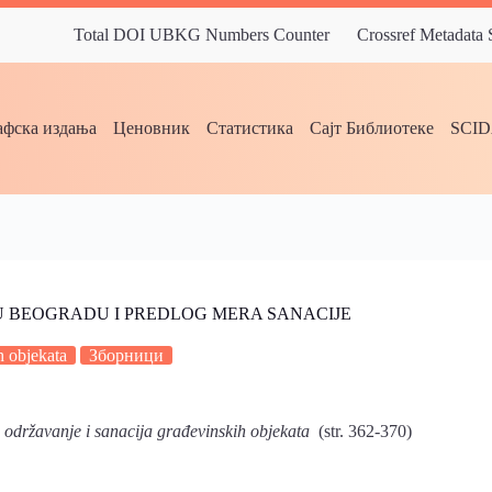
Total DOI UBKG Numbers Counter
Crossref Metadata
фска издања
Ценовник
Статистика
Сајт Библиотеке
SCI
 U BEOGRADU I PREDLOG MERA SANACIJE
h objekata
Зборници
 održavanje i sanacija građevinskih objekata
(str. 362-370)