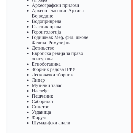
Археографски прилози
Археон : часопис Архива
Војводине
Водопривреда
Гласник права
Геронтологија
Годишњак Међ. фил. школе
Феликс Ромулијана
Детињство
Европска ревија за право
осигурања
Eтноботаника
Зборник радова ПФУ
Лесковачки зборник
Липар
Музички талас
Наслеђе
Пешчаник
Саборност
Синетос
Узданица
Форум
Шумадијски анали