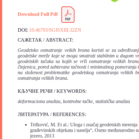
Download Full Pdf
DOI:
10.46793/SGISXIII.32ZN
САЖЕТАК / ABSTRACT:
Geodetsko osmatranje veikih brana koristi se za određivan
geodetske mreže koje se mogu smatrati stabilnim u dugom vr
geodetskih tačaka sa kojih se vrši osmatranje velikih bran
činjenica, pored zahtevane tačnosti i minimalnog pomeranja ta
na složenost problematike geodetskog osmatranja velikih b
osmatranja velikih brana.
КЉУЧНЕ РЕЧИ / KEYWORDS:
deformaciona analiza, kontrolne tačke, statistička analiza
ЛИТЕРАТУРА / REFERENCES:
Trifković, M. Et al.: Uloga i značaj geodetskih merenja 
građevinskih objekata i naselja“, Osmo međunarodno n
jezero, 2013