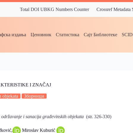
Total DOI UBKG Numbers Counter
Crossref Metadata
фска издања
Ценовник
Статистика
Сајт Библиотеке
SCI
KTERISTIKE I ZNAČAJ
h objekata
Зборници
 održavanje i sanacija građevinskih objekata
(str. 326-330)
fković,
Miroslav Kuburić