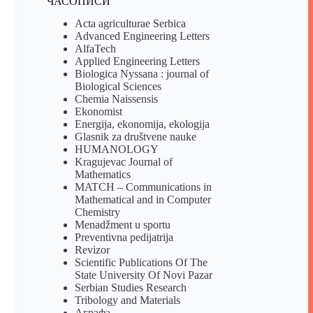
ЧАСОПИСИ
Acta agriculturae Serbica
Advanced Engineering Letters
AlfaTech
Applied Engineering Letters
Biologica Nyssana : journal of
Biological Sciences
Chemia Naissensis
Ekonomist
Energija, ekonomija, ekologija
Glasnik za društvene nauke
HUMANOLOGY
Kragujevac Journal of
Mathematics
MATCH – Communications in
Mathematical and in Computer
Chemistry
Menadžment u sportu
Preventivna pedijatrija
Revizor
Scientific Publications Of The
State University Of Novi Pazar
Serbian Studies Research
Tribology and Materials
Аграфа