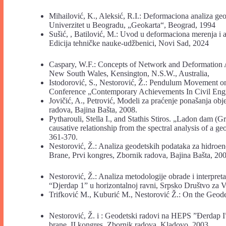
Mihailović, K., Aleksić, R.I.: Deformaciona analiza geod
Univerzitet u Beogradu, „Geokarta“, Beograd, 1994
Sušić, , Batilović, M.: Uvod u deformaciona merenja i 
Edicija tehničke nauke-udžbenici, Novi Sad, 2024
Caspary, W.F.: Concepts of Network and Deformation A
New South Wales, Kensington, N.S.W., Australia,
Istodorović, S., Nestorović, Ž.: Pendulum Movement o
Conference „Contemporary Achievements In Civil Engin
Jovičić, A., Petrović, Modeli za praćenje ponašanja ob
radova, Bajina Bašta, 2008.
Pytharouli, Stella I., and Stathis Stiros. „Ladon dam (G
causative relationship from the spectral analysis of a g
361-370.
Nestorović, Ž.: Analiza geodetskih podataka za hidroen
Brane, Prvi kongres, Zbornik radova, Bajina Bašta, 200
Nestorović, Ž.: Analiza metodologije obrade i interpret
“Djerdap 1” u horizontalnoj ravni, Srpsko Društvo za V
Trifković M., Kuburić M., Nestorović Ž.: On the Geo
Nestorović, Ž. i : Geodetski radovi na HEPS ”Đerdap I” 
brane, II kongres, Zbornik radova, Kladovo, 2003.