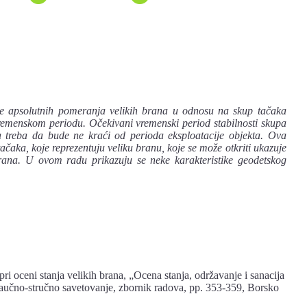
je apsolutnih pomeranja velikih brana u odnosu na skup tačaka
emenskom periodu. Očekivani vremenski period stabilnosti skupa
a treba da bude ne kraći od perioda eksploatacije objekta. Ova
čaka, koje reprezentuju veliku branu, koje se može otkriti ukazuje
rana. U ovom radu prikazuju se neke karakteristike geodetskog
pri oceni stanja velikih brana, „Ocena stanja, održavanje i sanacija
aučno-stručno savetovanje, zbornik radova, pp. 353-359, Borsko