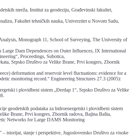
etskih mreža, Institut za geodeziju, Građevinski fakultet,
analizu, Fakultet tehničkih nauka, Univerzitet u Novom Sadu,
nalysis, Monograph 11, School of Surveying, The University of
n Large Dam Dependences on Outer Influences, IX International
eering“, Proceedings, Subotica,
jekata, Srpsko Društvo za Velike Brane, Prvi kongres, Zbornik
reece) deformation and reservoir level fluctuations: evidence for a
eodetic monitoring record.“ Engineering Structures 27.3 (2005):
ergetski i plovidbeni sistem „Đerdap 1“, Srpsko Društvo za Velike
8.
acije geodetskih podataka za hidroenergetski i plovidbeni sistem
elike Brane, Prvi kongres, Zbornik radova, Bajina Bašta,
detic Networks for Large DAMS Monitoring
– istorijat, stanje i perspektive, Jugoslovensko Društvo za visoke