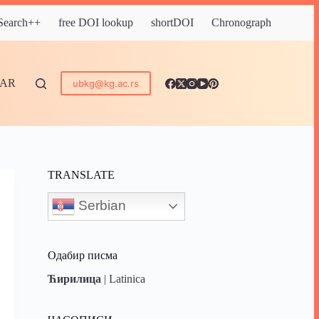
 Search++
free DOI lookup
shortDOI
Chronograph
DAR
ubkg@kg.ac.rs
TRANSLATE
Serbian
Одабир писма
Ћирилица
|
Latinica