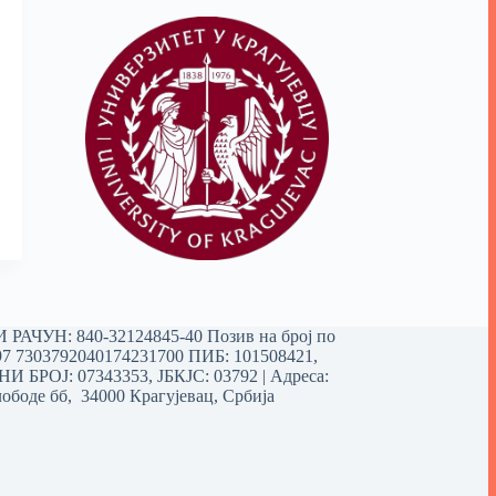
РАЧУН: 840-32124845-40 Позив на број по
97 7303792040174231700
ПИБ: 101508421,
 БРОЈ: 07343353, ЈБКЈС: 03792 | Aдреса:
ободе бб, 34000 Крагујевац, Србија