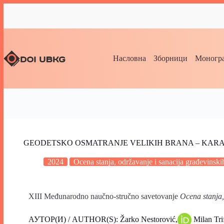
Насловна
Зборници
Моногра
GEODETSKO OSMATRANJE VELIKIH BRANA – KARA
2024
Ocena stanja, održavanje i sanacija građevinski
XIII Međunarodno naučno-stručno savetovanje
Ocena stanja,
АУТОР(И) / AUTHOR(S): Žarko Nestorović,
Milan Tri