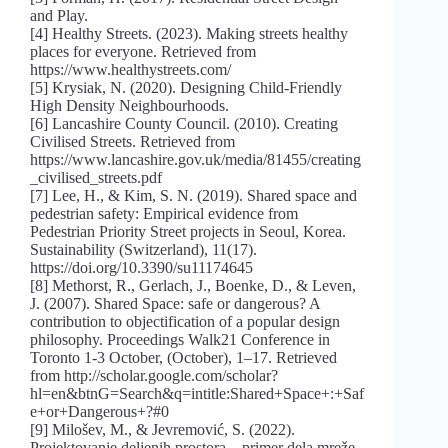
and Play.
[4] Healthy Streets. (2023). Making streets healthy
places for everyone. Retrieved from
https://www.healthystreets.com/
[5] Krysiak, N. (2020). Designing Child-Friendly
High Density Neighbourhoods.
[6] Lancashire County Council. (2010). Creating
Civilised Streets. Retrieved from
https://www.lancashire.gov.uk/media/81455/creating
_civilised_streets.pdf
[7] Lee, H., & Kim, S. N. (2019). Shared space and
pedestrian safety: Empirical evidence from
Pedestrian Priority Street projects in Seoul, Korea.
Sustainability (Switzerland), 11(17).
https://doi.org/10.3390/su11174645
[8] Methorst, R., Gerlach, J., Boenke, D., & Leven,
J. (2007). Shared Space: safe or dangerous? A
contribution to objectification of a popular design
philosophy. Proceedings Walk21 Conference in
Toronto 1-3 October, (October), 1–17. Retrieved
from http://scholar.google.com/scholar?
hl=en&btnG=Search&q=intitle:Shared+Space+:+Saf
e+or+Dangerous+?#0
[9] Milošev, M., & Jevremović, S. (2022).
Projektovanje deljenih prostora – primer dela mreže