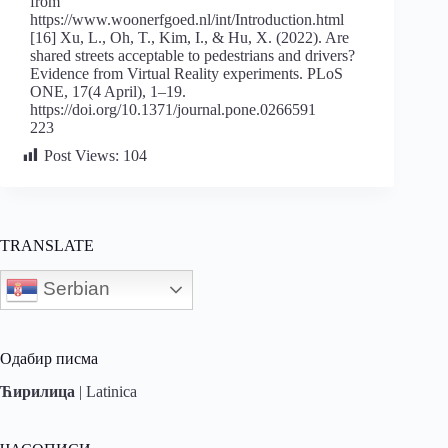
from
https://www.woonerfgoed.nl/int/Introduction.html
[16] Xu, L., Oh, T., Kim, I., & Hu, X. (2022). Are
shared streets acceptable to pedestrians and drivers?
Evidence from Virtual Reality experiments. PLoS
ONE, 17(4 April), 1–19.
https://doi.org/10.1371/journal.pone.0266591
223
Post Views:
104
TRANSLATE
Serbian
Одабир писма
Ћирилица
|
Latinica