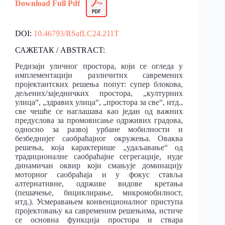
Download Full Pdf
DOI:
10.46793/RSafLC24.211T
САЖЕТАК / ABSTRACT:
Редизајн уличног простора, који се огледа у
имплементацији различитих савремених
пројектантских решења попут: супер блокова,
дељених/заједничких простора, „културних
улица“, „здравих улица“, „простора за све“, итд.,
све чешће се наглашава као један од важних
предуслова за промовисање одрживих градова,
односно за развој урбане мобилности и
безбеднијег саобраћајног окружења. Оваква
решења, која карактерише „удаљавање“ од
традиционалне саобраћајне сегрегације, нуде
динамичан оквир који смањује доминацију
моторног саобраћаја и у фокус ставља
алтернативне, одрживе видове кретања
(пешачење, бициклирање, микромобилност,
итд.). Усмеравањем конвенционалног приступа
пројектовању ка савременим решењима, истиче
се основна функција простора и ствара