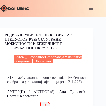
РЕДИЗАЈН УЛИЧНОГ ПРОСТОРА КАО
ПРЕДУСЛОВ РАЗВОЈА УРБАНЕ
МОБИЛНОСТИ И БЕЗБЕДНИЈЕГ
САОБРАЋАЈНОГ ОКРУЖЕЊА
2024
Безбедност саобраћаја у локалној
заједници
Зборници
XIX међународна конференција Безбедност
саобраћаја у локалној заједници (стр. 211-223)
АУТОР(И) / AUTHOR(S): Ана Трпковић,
Сретен Јевремовић