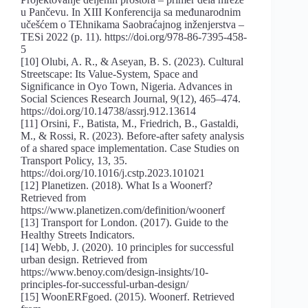
u Pančevu. In XIII Konferencija sa međunarodnim
učešćem o TEhnikama Saobraćajnog inženjerstva –
TESi 2022 (p. 11). https://doi.org/978-86-7395-458-
5
[10] Olubi, A. R., & Aseyan, B. S. (2023). Cultural
Streetscape: Its Value-System, Space and
Significance in Oyo Town, Nigeria. Advances in
Social Sciences Research Journal, 9(12), 465–474.
https://doi.org/10.14738/assrj.912.13614
[11] Orsini, F., Batista, M., Friedrich, B., Gastaldi,
M., & Rossi, R. (2023). Before-after safety analysis
of a shared space implementation. Case Studies on
Transport Policy, 13, 35.
https://doi.org/10.1016/j.cstp.2023.101021
[12] Planetizen. (2018). What Is a Woonerf?
Retrieved from
https://www.planetizen.com/definition/woonerf
[13] Transport for London. (2017). Guide to the
Healthy Streets Indicators.
[14] Webb, J. (2020). 10 principles for successful
urban design. Retrieved from
https://www.benoy.com/design-insights/10-
principles-for-successful-urban-design/
[15] WoonERFgoed. (2015). Woonerf. Retrieved