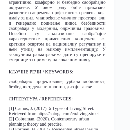
атрактивно, комфорно и безбедно саобраћајно
окружење. У овом раду биће приказана
различита савремена пројектантска решења која
имају за циљ унапређење уличног простора, али
и генерално подизање нивоа безбедности
саобраћаја у модерним, одрживим градовима.
Посебно су анализиране саобраћајне
карактеристике примењених концепата, са
кратким освртом на националну регулативу и
њен утицај на њихову имплементацију. У
закључним разматрањима дате су препоруке и
смернице за примену на локалном нивоу.
КЉУЧНЕ РЕЧИ / KEYWORDS:
саобраћајно пројектовање, урбана мобилност,
безбедност, дељени простор, дизајн за све
ЛИТЕРАТУРА / REFERENCES:
[1] Camus, J. (2017). 6 Types of Living Street.
Retrieved from https://sotoga.com/en/living-street
[2] Cobraman. (2020). Contemporary urban
planning: theory and practise.
[3] Forman, H. (2017). Residential Street Design