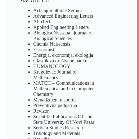
ЧАСОПИСИ
Acta agriculturae Serbica
Advanced Engineering Letters
AlfaTech
Applied Engineering Letters
Biologica Nyssana : journal of
Biological Sciences
Chemia Naissensis
Ekonomist
Energija, ekonomija, ekologija
Glasnik za društvene nauke
HUMANOLOGY
Kragujevac Journal of
Mathematics
MATCH – Communications in
Mathematical and in Computer
Chemistry
Menadžment u sportu
Preventivna pedijatrija
Revizor
Scientific Publications Of The
State University Of Novi Pazar
Serbian Studies Research
Tribology and Materials
Аграфа