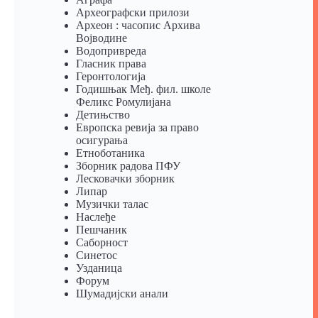
Археографски прилози
Археон : часопис Архива
Војводине
Водопривреда
Гласник права
Геронтологија
Годишњак Међ. фил. школе
Феликс Ромулијана
Детињство
Европска ревија за право
осигурања
Eтноботаника
Зборник радова ПФУ
Лесковачки зборник
Липар
Музички талас
Наслеђе
Пешчаник
Саборност
Синетос
Узданица
Форум
Шумадијски анали