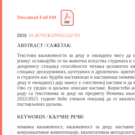
Download Full Pdf
DOI:
10.46793/KDNN23.027PJ
ABSTRACT / САЖЕТАК:
Текстови књижевности за децу и омладину могу да о
језику: ослањајући се на животна искуства студената и
допринесу стицању способности читања целовитих књи
стицању дискурзивних, културних и друштвено- крити
и студенти као будући наставници и наставнице немачко
децу и омладину) дају шансу у сопственој настави и да 
Ово су уједно и циљеви описане наставе. Користећи 
раду са текстовима за децу на предмету Немачка књи
2022/2023. године биће учињен покушај да се квали
постављених циљева.
KEYWORDS / КЉУЧНЕ РЕЧИ:
немачка књижевност, књижевност за децу, наставне
комуникативне компетенције, квалитативна методологи