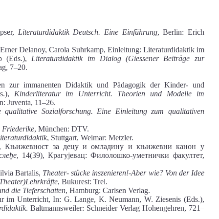
pser,
Literaturdidaktik Deutsch. Eine Einführung
, Berlin: Erich
rner Delanoy, Carola Suhrkamp, Einleitung: Literaturdidaktik im
p (Eds.),
Literaturdidaktik im Dialog (Giessener Beiträge zur
ag, 7–20.
en zur immanenten Didaktik und Pädagogik der Kinder- und
ds.),
Kinderliteratur im Unterricht. Theorien und Modelle im
: Juventa, 11–26.
 qualitative Sozialforschung.
Eine
Einleitung zum qualitativen
 Friederike
, München: DTV.
iteraturdidaktik
, Stuttgart, Weimar: Metzler.
их, Књижевност за децу и омладину и књижевни канон у
слеђе
, 14(39), Крагујевац: Филолошко-уметнички факултет,
lvia Bartalis,
Theater- stücke inszenieren!-Aber wie? Von der Idee
Theater)Lehrkräfte
, Bukurest: Trei.
nd die Tieferschatten
, Hamburg: Carlsen Verlag.
r im Unterricht, In: G. Lange, K. Neumann, W. Ziesenis (Eds.),
rdidaktik
. Baltmannsweiler: Schneider Verlag Hohengehren, 721–