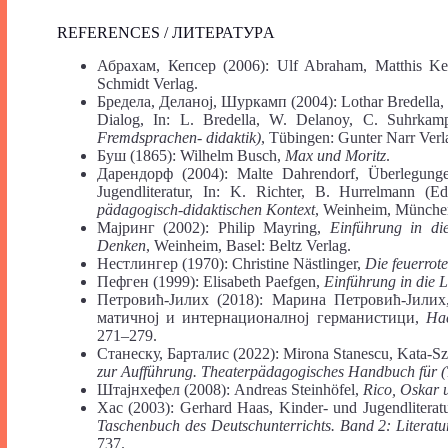
REFERENCES / ЛИТЕРАТУРA
Абрахам, Кепсер (2006): Ulf Abraham, Matthis Ke
Schmidt Verlag.
Бредела, Деланој, Шуркамп (2004): Lothar Bredella, E
Dialog, In: L. Bredella, W. Delanoy, C. Suhrkam
Fremdsprachen-
didaktik)
, Tübingen: Gunter Narr Verl
Буш (1865): Wilhelm Busch,
Max
und
Moritz
.
Дарендорф (2004): Malte Dahrendorf, Überlegung
Jugendliteratur, In: K. Richter, B. Hurrelmann (E
pädagogisch-didaktischen Kontext
, Weinheim, München
Мајринг (2002): Philip Mayring,
Einführung in die
Denken
, Weinheim, Basel: Beltz Verlag.
Нестлингер (1970): Christine Nästlinger,
Die feuerrote
Пефген (1999): Elisabeth Paefgen,
Einführung in die L
Петровић-Јилих (2018): Марина Петровић-Јил
матичној и интернационалној германистици,
На
271‒279.
Станеску, Барталис (2022): Mirona Stanescu, Kata-Szi
zur Aufführung. Theaterpädagogisches Handbuch für (
Штајнхефел (2008): Andreas Steinhöfel,
Rico, Oskar u
Хас (2003): Gerhard Haas, Kinder- und Jugendliteratu
Taschenbuch des Deutschunterrichts. Band 2: Literatu
737.