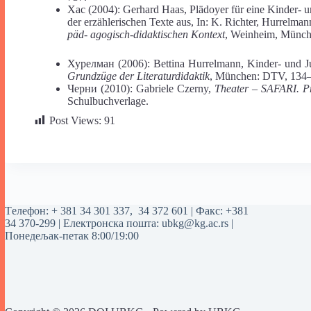
Хас (2004): Gerhard Haas, Plädoyer für eine Kinder- u
der erzählerischen Texte aus, In: K. Richter, Hurrelman
päd- agogisch-didaktischen Kontext
, Weinheim, Münche
Хурелман (2006): Bettina Hurrelmann, Kinder- und Jug
Grundzüge der Literaturdidaktik
, München: DTV, 134
Черни (2010): Gabriele Czerny,
Theater – SAFARI. Pr
Schulbuchverlage.
Post Views:
91
Tелефон:
+ 381 34 301 337
,
34 372 601
| Факс: +381
34 370-299 | Електронска пошта:
ubkg@kg.ac.rs
|
Понедељак-петак 8:00/19:00