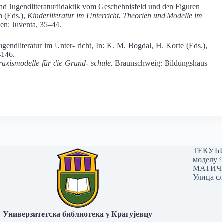
nd Jugendliteraturdidaktik vom Geschehnisfeld und den Figuren
n (Eds.),
Kinderliteratur im Unterricht. Theorien und Modelle im
n: Juventa, 35–44.
endliteratur im Unter- richt, In: K. M. Bogdal, H. Korte (Eds.),
–146.
axismodelle für die Grund- schule
, Braunschweig: Bildungshaus
ТЕКУЋИ 
моделу 
МАТИЧНИ
Улица сл
Универзитетска библиотека у Крагујевцу