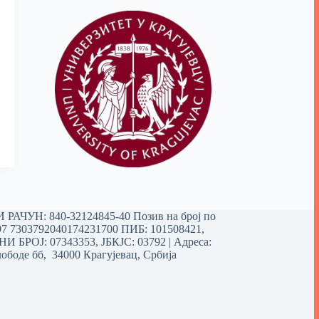
РАЧУН: 840-32124845-40 Позив на број по
97 7303792040174231700
ПИБ: 101508421,
 БРОЈ: 07343353, ЈБКЈС: 03792 | Aдреса:
ободе бб, 34000 Крагујевац, Србија