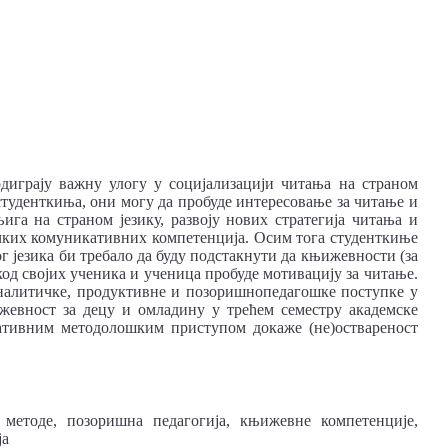
диграју важну улогу у социјализацији читања на страном
 студенткиња, они могу да пробуде интересовање за читање и
га на страном језику, развоју нових стратегија читања и
чких комуникативних компетенција. Осим тога студенткиње
г језика би требало да буду подстакнути да књижевности (за
код својих ученика и ученица пробуде мотивацију за читање.
аналитичке, продуктивне и позоришнопедагошке поступке у
жевност за децу и омладину у трећем семестру академске
тативним методолошким приступом докаже (не)оствареност
 методе, позоришна педагогија, књижевне компетенције,
ја