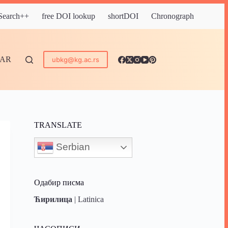
 Search++
free DOI lookup
shortDOI
Chronograph
DAR
ubkg@kg.ac.rs
TRANSLATE
Serbian
Одабир писма
Ћирилица
|
Latinica