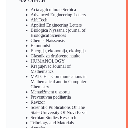
ЧАСОПИСИ
Acta agriculturae Serbica
Advanced Engineering Letters
AlfaTech
Applied Engineering Letters
Biologica Nyssana : journal of
Biological Sciences
Chemia Naissensis
Ekonomist
Energija, ekonomija, ekologija
Glasnik za društvene nauke
HUMANOLOGY
Kragujevac Journal of
Mathematics
MATCH – Communications in
Mathematical and in Computer
Chemistry
Menadžment u sportu
Preventivna pedijatrija
Revizor
Scientific Publications Of The
State University Of Novi Pazar
Serbian Studies Research
Tribology and Materials
Аграфа