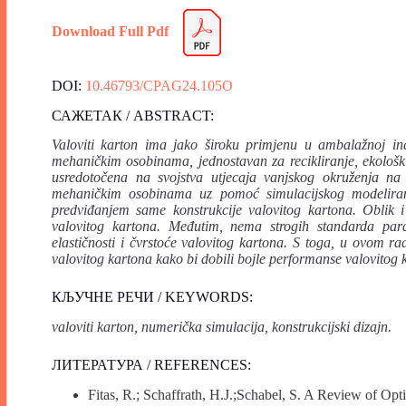
Download Full Pdf
DOI:
10.46793/CPAG24.105O
САЖЕТАК / ABSTRACT:
Valoviti
karton ima jako široku primjenu u ambalažnoj ind
mehaničkim osobinama, jednostavan za recikliranje, ekološki 
usredotočena na svojstva utjecaja vanjskog okruženja na 
mehaničkim osobinama uz pomoć simulacijskog modeliranj
predviđanjem same konstrukcije valovitog kartona. Oblik i
valovitog kartona. Međutim, nema strogih standarda param
elastičnosti i čvrstoće valovitog kartona. S toga, u ovom
valovitog kartona kako bi dobili bojle performanse valovitog 
КЉУЧНЕ РЕЧИ / KEYWORDS:
valoviti karton, numerička simulacija, konstrukcijski dizajn.
ЛИТЕРАТУРА / REFERENCES:
Fitas, R.; Schaffrath, H.J.;Schabel, S. A Review of Opt