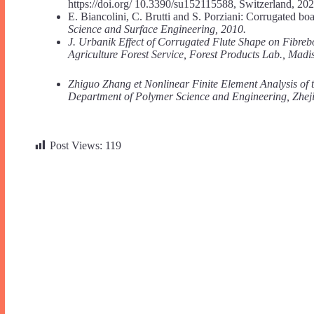
https://doi.org/ 10.3390/su152115588, Switzerland, 202
E. Biancolini, C. Brutti and S. Porziani: Corrugated b
Science and Surface Engineering, 2010.
J. Urbanik Effect of Corrugated Flute Shape on Fibre
Agriculture Forest Service, Forest Products Lab., Madi
Zhiguo Zhang et Nonlinear Finite Element Analysis of 
Department of Polymer Science and Engineering, Zhej
Post Views:
119