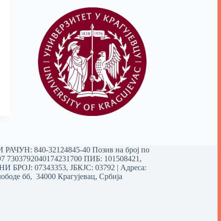
РАЧУН: 840-32124845-40 Позив на број по
97 7303792040174231700
ПИБ: 101508421,
 БРОЈ: 07343353, ЈБКЈС: 03792 | Aдреса:
ободе бб, 34000 Крагујевац, Србија