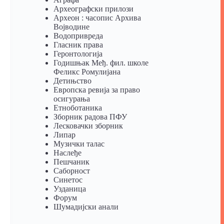
Археографски прилози
Археон : часопис Архива
Војводине
Водопривреда
Гласник права
Геронтологија
Годишњак Међ. фил. школе
Феликс Ромулијана
Детињство
Европска ревија за право
осигурања
Eтноботаника
Зборник радова ПФУ
Лесковачки зборник
Липар
Музички талас
Наслеђе
Пешчаник
Саборност
Синетос
Узданица
Форум
Шумадијски анали