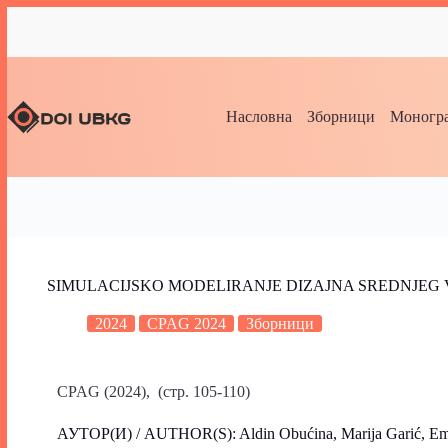
Насловна
Зборници
Моногра
SIMULACIJSKO MODELIRANJE DIZAJNA SREDNJEG
2024
CPAG 2024
Зборници
CPAG (2024), (стр. 105-110)
АУТОР(И) / AUTHOR(S): Aldin Obućina, Marija Garić, Emi