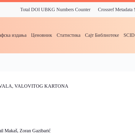
Total DOI UBKG Numbers Counter
Crossref Metadata
фска издања
Ценовник
Статистика
Сајт Библиотеке
SCI
 VALA, VALOVITOG KARTONA
l Makaš, Zoran Gazibarić