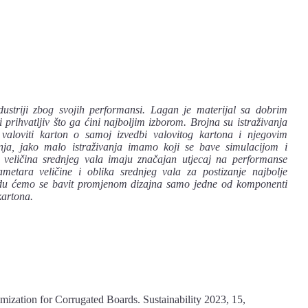
ustriji zbog svojih performansi. Lagan je materijal sa dobrim
prihvatljiv što ga ćini najboljim izborom. Brojna su istraživanja
valoviti karton o samoj izvedbi valovitog kartona i njegovim
a, jako malo istraživanja imamo koji se bave simulacijom i
 veličina srednjeg vala imaju značajan utjecaj na performanse
etara veličine i oblika srednjeg vala za postizanje najbolje
 radu ćemo se bavit promjenom
dizajna
samo jedne od komponenti
kartona.
imization for Corrugated Boards. Sustainability 2023, 15,