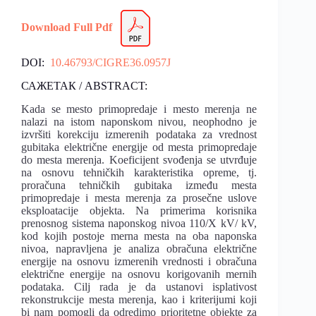
Down
l
oad F
u
ll Pdf
DOI:
10.46793/CIGRE36.0957J
САЖЕТАК / ABSTRACT:
Kada se mesto primopredaje i mesto merenja ne
nalazi na istom naponskom nivou, neophodno je
izvršiti korekciju izmerenih podataka za vrednost
gubitaka električne energije od mesta primopredaje
do mesta merenja. Koeficijent svođenja se utvrđuje
na osnovu tehničkih karakteristika opreme, tj.
proračuna tehničkih gubitaka između mesta
primopredaje i mesta merenja za prosečne uslove
eksploatacije objekta. Na primerima korisnika
prenosnog sistema naponskog nivoa 110/X kV/ kV,
kod kojih postoje merna mesta na oba naponska
nivoa, napravljena je analiza obračuna električne
energije na osnovu izmerenih vrednosti i obračuna
električne energije na osnovu korigovanih mernih
podataka. Cilj rada je da ustanovi isplativost
rekonstrukcije mesta merenja, kao i kriterijumi koji
bi nam pomogli da odredimo prioritetne objekte za