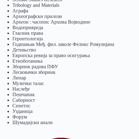
Tribology and Materials
Аграфа
Археографски прилози
Археон : часопис Архива Војводине
Водопривреда
Гласник права
Геронтологија
Годишњак Међ. фил. школе Феликс Ромулијана
Детињство
Европска ревија за право осигурања
Eтноботаника
Зборник радова ПФУ
Лесковачки зборник
Липар
Музички талас
Наслеђе
Пешчаник
Саборност
Синетос
Узданица
Форум
Шумадијски анали