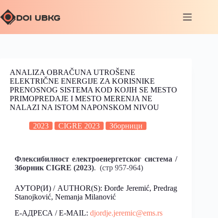
ANALIZA OBRAČUNA UTROŠENE
ELEKTRIČNE ENERGIJE ZA KORISNIKE
PRENOSNOG SISTEMA KOD KOJIH SE MESTO
PRIMOPREDAJE I MESTO MERENJA NE
NALAZI NA ISTOM NAPONSKOM NIVOU
2023
CIGRE 2023
Зборници
Флексибилност електроенергетског система /
Зборник CIGRE (2023)
. (стр 957-964)
АУТОР(И) / AUTHOR(S): Đorđe Jeremić, Predrag
Stanojković, Nemanja Milanović
Е-АДРЕСА / E-MAIL:
djordje.jeremic@ems.rs