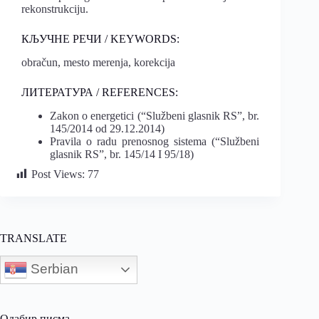
rekonstrukciju.
КЉУЧНЕ РЕЧИ / KEYWORDS:
obračun, mesto merenja, korekcija
ЛИТЕРАТУРА / REFERENCES:
Zakon o energetici (“Službeni glasnik RS”, br.
145/2014 od 29.12.2014)
Pravila o radu prenosnog sistema (“Službeni
glasnik RS”, br. 145/14 I 95/18)
Post Views:
77
TRANSLATE
Serbian
Одабир писма