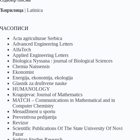
Ћирилица
|
Latinica
ЧАСОПИСИ
Acta agriculturae Serbica
Advanced Engineering Letters
AlfaTech
Applied Engineering Letters
Biologica Nyssana : journal of Biological Sciences
Chemia Naissensis
Ekonomist
Energija, ekonomija, ekologija
Glasnik za društvene nauke
HUMANOLOGY
Kragujevac Journal of Mathematics
MATCH – Communications in Mathematical and in
Computer Chemistry
Menadžment u sportu
Preventivna pedijatrija
Revizor
Scientific Publications Of The State University Of Novi
Pazar
Serbian Studies Research