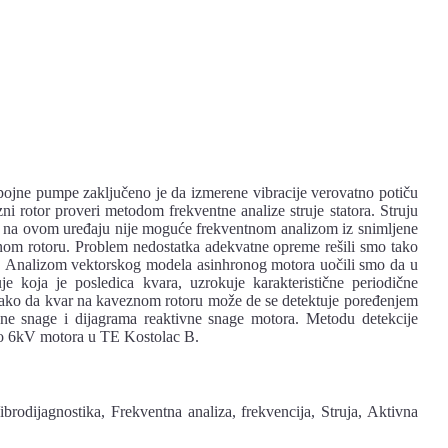
apojne pumpe zaključeno je da izmerene vibracije verovatno potiču
i rotor proveri metodom frekventne analize struje statora. Struju
 ali na ovom uređaju nije moguće frekventnom analizom iz snimljene
znom rotoru. Problem nedostatka adekvatne opreme rešili smo tako
a. Analizom vektorskog modela asinhronog motora uočili smo da u
e koja je posledica kvara, uzrokuje karakteristične periodične
, tako da kvar na kaveznom rotoru može de se detektuje poređenjem
tivne snage i dijagrama reaktivne snage motora. Metodu detekcije
iko 6kV motora u TE Kostolac B.
brodijagnostika, Frekventna analiza, frekvencija, Struja, Aktivna