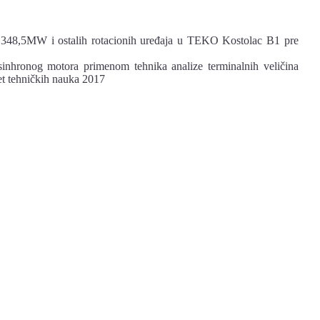
ata 348,5MW i ostalih rotacionih uređaja u TEKO Kostolac B1 pre
inhronog motora primenom tehnika analize terminalnih veličina
et tehničkih nauka 2017