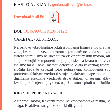
Е-АДРЕСА / E-MAIL:
gordan.rajkovic@te-ko.rs
Download Full Pdf
DOI:
10.46793/CIGRE36.0112R
САЖЕТАК / ABSTRACT:
Na osnovu vibrodijagnostičkih ispitivanja ležajeva motora n
zbog kvara na kaveznom rotoru i preporučeno je da se kavezn
statora snimili smo na uređaju za električnu zaštitu motora,
struje izdvojiti komponentu koja je posledica kvara na kave
što smo razvili novu metodu detekcije kvara kaveznog rotor
slučaju kada je kavezni rotor neispravan, komponenta struj
promene efektivne vrednosti struje i reaktivne snage motora
dijagrama efektivne vrednosti struje statora, dijagrama ak
kvara, poređenjem dijagrama, uspešno smo ispitali na nekol
КЉУЧНЕ РЕЧИ / KEYWORDS:
Asinhroni motor, Kavezni rotor, Mikroprocesorska zaštita, Vi
snaga, Reaktivna snaga, Vektorski dijagram