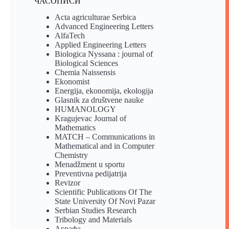
ЧАСОПИСИ
Acta agriculturae Serbica
Advanced Engineering Letters
AlfaTech
Applied Engineering Letters
Biologica Nyssana : journal of
Biological Sciences
Chemia Naissensis
Ekonomist
Energija, ekonomija, ekologija
Glasnik za društvene nauke
HUMANOLOGY
Kragujevac Journal of
Mathematics
MATCH – Communications in
Mathematical and in Computer
Chemistry
Menadžment u sportu
Preventivna pedijatrija
Revizor
Scientific Publications Of The
State University Of Novi Pazar
Serbian Studies Research
Tribology and Materials
Аграфа