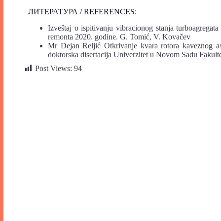
ЛИТЕРАТУРА / REFERENCES:
Izveštaj o ispitivanju vibracionog stanja turboagreg
remonta 2020. godine. G. Tomić, V. Kovačev
Mr Dejan Reljić Otkrivanje kvara rotora kaveznog as
doktorska disertacija Univerzitet u Novom Sadu Fakult
Post Views:
94