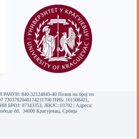
РАЧУН: 840-32124845-40 Позив на број по
97 7303792040174231700
ПИБ: 101508421,
 БРОЈ: 07343353, ЈБКЈС: 03792 | Aдреса:
ободе бб, 34000 Крагујевац, Србија