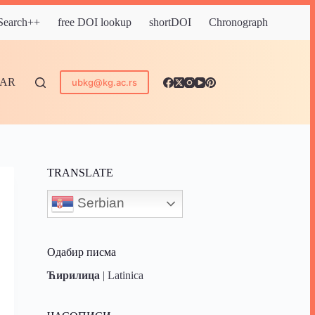
 Search++
free DOI lookup
shortDOI
Chronograph
DAR
ubkg@kg.ac.rs
TRANSLATE
Serbian
Одабир писма
Ћирилица
|
Latinica