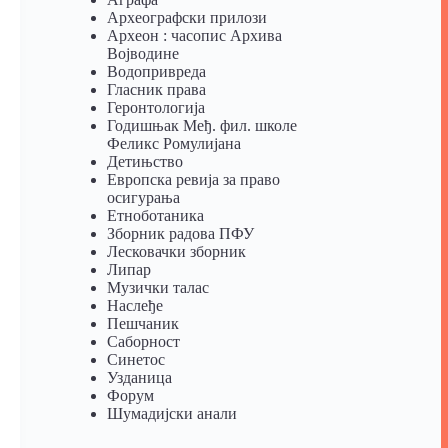
Археографски прилози
Археон : часопис Архива
Војводине
Водопривреда
Гласник права
Геронтологија
Годишњак Међ. фил. школе
Феликс Ромулијана
Детињство
Европска ревија за право
осигурања
Eтноботаника
Зборник радова ПФУ
Лесковачки зборник
Липар
Музички талас
Наслеђе
Пешчаник
Саборност
Синетос
Узданица
Форум
Шумадијски анали