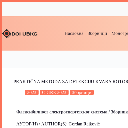
Насловна
Зборници
Моногра
PRAKTIČNA METODA ZA DETEKCIJU KVARA ROT
2023
CIGRE 2023
Зборници
Флексибилност електроенергетског система / Зборни
АУТОР(И) / AUTHOR(S): Gordan Rajković