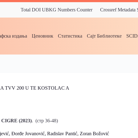
Total DOI UBKG Numbers Counter
Crossref Metadata
фска издања
Ценовник
Статистика
Сајт Библиотеке
SCI
 TVV 200 U TE KOSTOLAC A
к CIGRE (2023)
. (стр 36-48)
ić, Đorđe Jovanović, Radislav Pantić, Zoran Božović