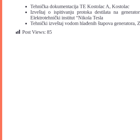
Tehnička dokumentacija TE Kostolac A, Kostolac
Izveštaj o ispitivanju protoka destilata na gene
Elektrotehnički institut “Nikola Tesla
Tehnički izveštaj vodom hlađenih štapova generatora,
Post Views:
85