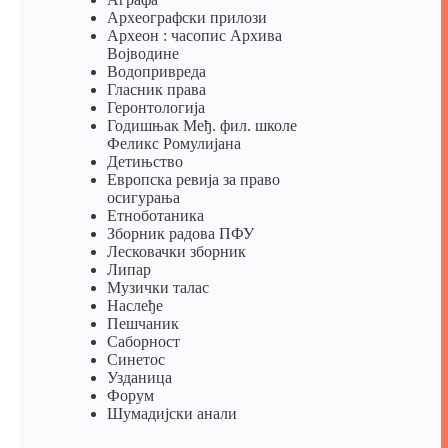
Археографски прилози
Археон : часопис Архива
Војводине
Водопривреда
Гласник права
Геронтологија
Годишњак Међ. фил. школе
Феликс Ромулијана
Детињство
Европска ревија за право
осигурања
Eтноботаника
Зборник радова ПФУ
Лесковачки зборник
Липар
Музички талас
Наслеђе
Пешчаник
Саборност
Синетос
Узданица
Форум
Шумадијски анали