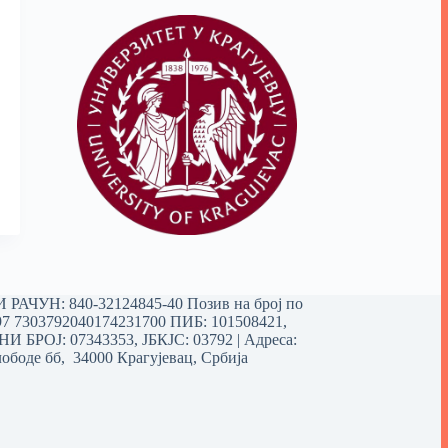
РАЧУН: 840-32124845-40 Позив на број по
97 7303792040174231700
ПИБ: 101508421,
 БРОЈ: 07343353, ЈБКЈС: 03792 | Aдреса:
ободе бб, 34000 Крагујевац, Србија