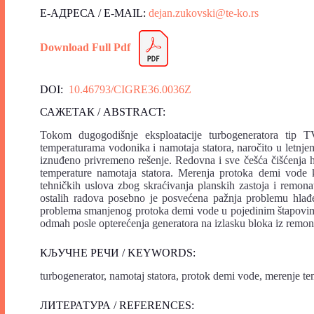
Е-АДРЕСА / E-MAIL:
dejan.zukovski@te-ko.rs
Download Full Pdf
DOI:
10.46793/CIGRE36.0036Z
САЖЕТАК / ABSTRACT:
Tokom dugogodišnje eksploatacije turbogeneratora tip 
temperaturama vodonika i namotaja statora, naročito u letnjem
iznuđeno privremeno rešenje. Redovna i sve češća čišćenja 
temperature namotaja statora. Merenja protoka demi vode k
tehničkih uslova zbog skraćivanja planskih zastoja i remon
ostalih radova posebno je posvećena pažnja problemu hlađ
problema smanjenog protoka demi vode u pojedinim štapovima n
odmah posle opterećenja generatora na izlasku bloka iz remon
КЉУЧНЕ РЕЧИ / KEYWORDS:
turbogenerator, namotaj statora, protok demi vode, merenje t
ЛИТЕРАТУРА / REFERENCES: