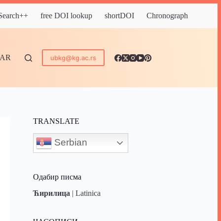
 Search++
free DOI lookup
shortDOI
Chronograph
DAR
ubkg@kg.ac.rs
TRANSLATE
Serbian
Одабир писма
Ћирилица
|
Latinica