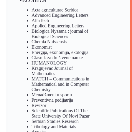
ЧАСОПИСИ
Acta agriculturae Serbica
Advanced Engineering Letters
AlfaTech
Applied Engineering Letters
Biologica Nyssana : journal of
Biological Sciences
Chemia Naissensis
Ekonomist
Energija, ekonomija, ekologija
Glasnik za društvene nauke
HUMANOLOGY
Kragujevac Journal of
Mathematics
MATCH – Communications in
Mathematical and in Computer
Chemistry
Menadžment u sportu
Preventivna pedijatrija
Revizor
Scientific Publications Of The
State University Of Novi Pazar
Serbian Studies Research
Tribology and Materials
Аграфа