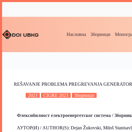
Насловна
Зборници
Моногра
REŠAVANJE PROBLEMA PREGREVANJA GENERATORA
2023
CIGRE 2023
Зборници
Флексибилност електроенергетског система / Зборни
АУТОР(И) / AUTHOR(S): Dejan Žukovski, Miloš Stanisavljev