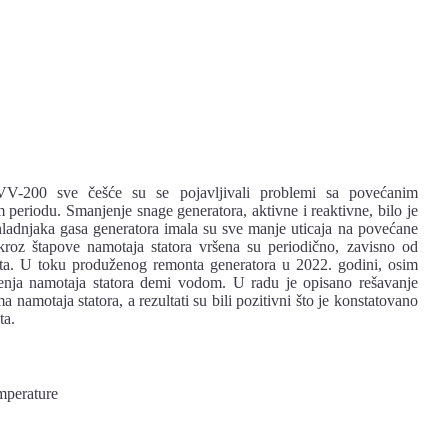
TVV-200 sve češće su se pojavljivali problemi sa povećanim
 periodu. Smanjenje snage generatora, aktivne i reaktivne, bilo je
hladnjaka gasa generatora imala su sve manje uticaja na povećane
roz štapove namotaja statora vršena su periodično, zavisno od
ata. U toku produženog remonta generatora u 2022. godini, osim
enja namotaja statora demi vodom. U radu je opisano rešavanje
amotaja statora, a rezultati su bili pozitivni što je konstatovano
ta.
emperature