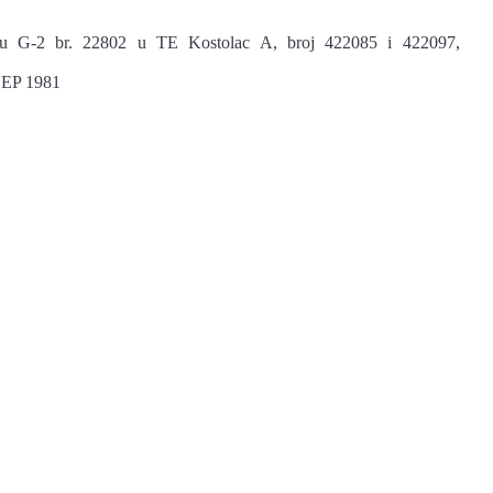
ratoru G-2 br. 22802 u TE Kostolac A, broj 422085 i 422097,
 ZEP 1981