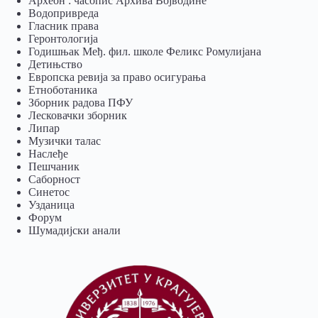
Археон : часопис Архива Војводине
Водопривреда
Гласник права
Геронтологија
Годишњак Међ. фил. школе Феликс Ромулијана
Детињство
Европска ревија за право осигурања
Eтноботаника
Зборник радова ПФУ
Лесковачки зборник
Липар
Музички талас
Наслеђе
Пешчаник
Саборност
Синетос
Узданица
Форум
Шумадијски анали