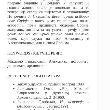
прерано завршио у Лондону. У непуних 56
година живота стало је довољно да га се
генерације сећају са пијететом и захвалношћу.
По речима Ј. Скерлића,
први научни историк
нове Србије и човек коме се потпуно може
веровати
, први архивиста модерне Србије,
академик, дипломата од угледа – речју, прави
доказ великог културног успона свога времена
,
човек који служи на част Алексинцу и
Алексинчанима, али и свим Србима.
KEYWORDS / КЉУЧНЕ РЕЧИ:
Михаило Гавриловић, Алексинац, историчар,
дипломата, архивиста
REFERENCES / ЛИТЕРАТУРA
Закон о Државној архиви
, Београд 1898.
Јелисаветов Олга, „Рад Михаила
Гавриловића у Државној архиви”,
Архивски алманах
, 2–3/1960.
Јовановић Слободан,
Из историје и
књижевности, I,
Београд 1991.