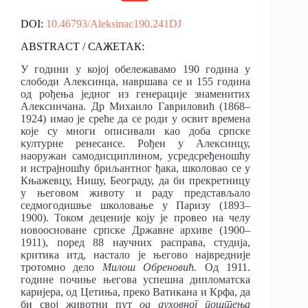
DOI:
10.46793/Aleksinac190.241DJ
ABSTRACT / САЖЕТАК:
У години у којој обележавамо 190 година у
слободи Алексинца, навршава се и 155 година
од рођења једног из генерације знаменитих
Алексинчана. Др Михаило Гавриловић (1868–
1924) имао је среће да се роди у освит времена
које су многи описивали као доба српске
културне ренесансе. Рођен у Алексинцу,
наоружан самодисциплином, усредсређеношћу
и истрајношћу бриљантног ђака, школовао се у
Књажевцу, Нишу, Београду, да би прекретницу
у његовом животу и раду представљало
седмогодишње школовање у Паризу (1893–
1900). Током деценије коју је провео на челу
новоосноване српске Државне архиве (1900–
1911), поред 88 научних расправа, студија,
критика итд, настало је његово највредније
тротомно дело
Милош Обреновић.
Од 1911.
године почиње његова успешна дипломатска
каријера, од Цетиња, преко Ватикана и Крфа, да
би свој животни пут
од духовног поштења