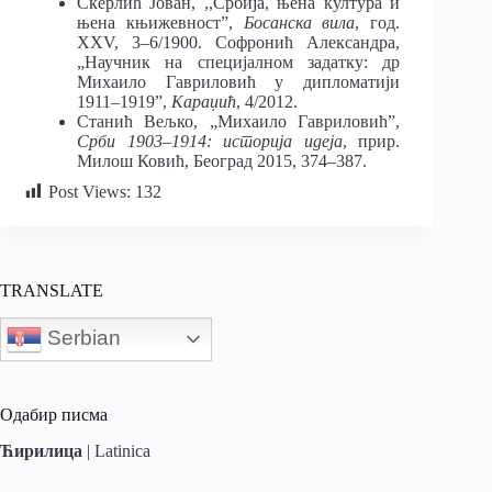
Скерлић Јован, ,,Србија, њена култура и
њена књижевност”,
Босанска вила
, год.
XXV, 3–6/1900. Софронић Александра,
„Научник на специјалном задатку: др
Михаило Гавриловић у дипломатији
1911–1919”,
Караџић
, 4/2012.
Станић Вељко, „Михаило Гавриловић”,
Срби 1903‒1914: историја идеја
, прир.
Милош Ковић, Београд 2015, 374–387.
Post Views:
132
TRANSLATE
Serbian
Одабир писма
Ћирилица
|
Latinica