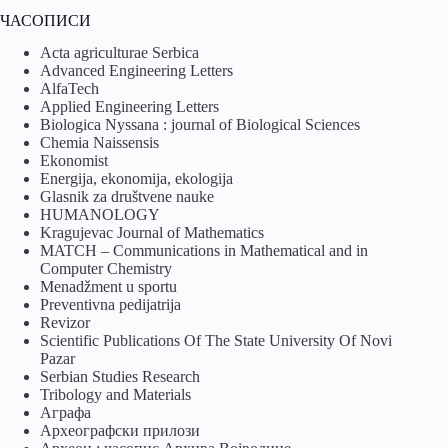
ЧАСОПИСИ
Acta agriculturae Serbica
Advanced Engineering Letters
AlfaTech
Applied Engineering Letters
Biologica Nyssana : journal of Biological Sciences
Chemia Naissensis
Ekonomist
Energija, ekonomija, ekologija
Glasnik za društvene nauke
HUMANOLOGY
Kragujevac Journal of Mathematics
MATCH – Communications in Mathematical and in
Computer Chemistry
Menadžment u sportu
Preventivna pedijatrija
Revizor
Scientific Publications Of The State University Of Novi
Pazar
Serbian Studies Research
Tribology and Materials
Аграфа
Археографски прилози