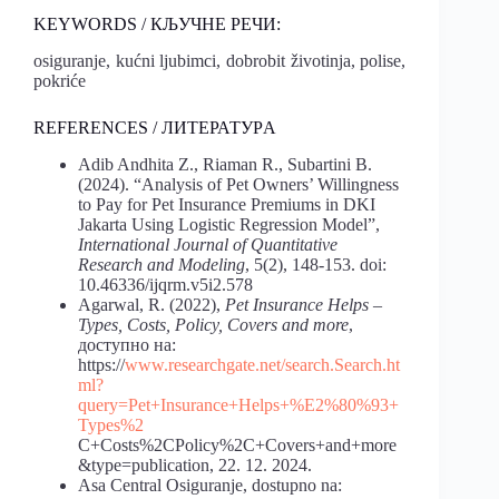
KEYWORDS / КЉУЧНЕ РЕЧИ:
osiguranje, kućni ljubimci, dobrobit životinja, polise,
pokriće
REFERENCES / ЛИТЕРАТУРA
Adib Andhita Z., Riaman R., Subartini B.
(2024). “Analysis of Pet Owners’ Willingness
to Pay for Pet Insurance Premiums in DKI
Jakarta Using Logistic Regression Model”,
International Journal of Quantitative
Research and Modeling
, 5(2), 148-153. doi:
10.46336/ijqrm.v5i2.578
Agarwal, R. (2022),
Pet Insurance Helps
–
Types, Costs, Policy, Covers and more
,
доступно на:
https://
www.researchgate.net/search.Search.ht
ml?
query=Pet+Insurance+Helps+%E2%80%93+
Types%2
C+Costs%2CPolicy%2C+Covers+and+more
&type=publication, 22. 12. 2024.
Asa Central Osiguranje, dostupno na: