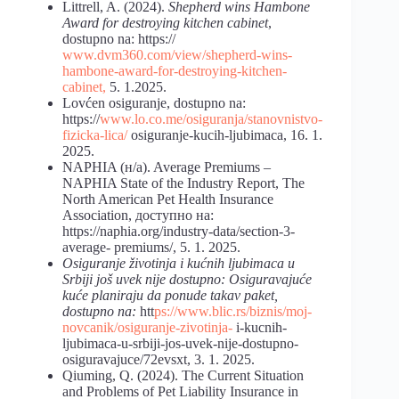
Littrell, A. (2024).
Shepherd wins Hambone
Award for destroying kitchen cabinet
,
dostupno na: https://
www.dvm360.com/view/shepherd-wins-
hambone-award-for-destroying-kitchen-
cabinet,
5. 1.2025.
Lovćen osiguranje, dostupno na:
https://
www.lo.co.me/osiguranja/stanovnistvo-
fizicka-lica/
osiguranje-kucih-ljubimaca, 16. 1.
2025.
NAPHIA (н/а). Average Premiums –
NAPHIA State of the Industry Report, The
North American Pet Health Insurance
Association, доступно на:
https://naphia.org/industry-data/section-3-
average- premiums/, 5. 1. 2025.
Osiguranje životinja i kućnih ljubimaca u
Srbiji još uvek nije dostupno: Osiguravajuće
kuće planiraju da
ponude
takav paket,
dostupno na:
htt
ps://www.blic.rs/biznis/moj-
novcanik/osiguranje-zivotinja-
i-kucnih-
ljubimaca-u-srbiji-jos-uvek-nije-dostupno-
osiguravajuce/72evsxt, 3. 1. 2025.
Qiuming, Q. (2024). The Current Situation
and Problems of Pet Liability Insurance in