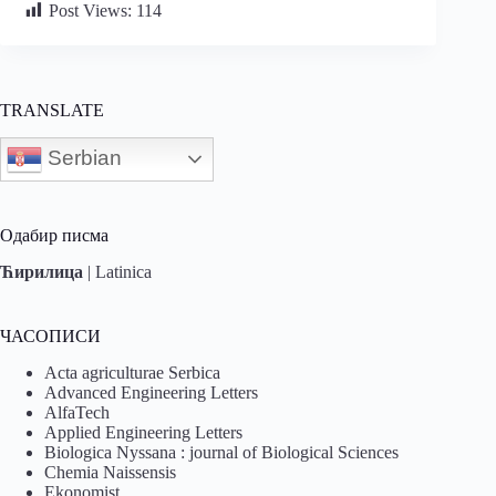
Post Views:
114
TRANSLATE
Serbian
Одабир писма
Ћирилица
|
Latinica
ЧАСОПИСИ
Acta agriculturae Serbica
Advanced Engineering Letters
AlfaTech
Applied Engineering Letters
Biologica Nyssana : journal of Biological Sciences
Chemia Naissensis
Ekonomist