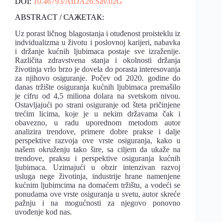
DOI:
10.46793/AIDA26.Sav.02G
ABSTRACT / САЖЕТАК:
Uz porast ličnog blagostanja i otuđenost proisteklu iz
indvidualizma u životu i poslovnoj karijeri, nabavka
i držanje kućnih ljubimaca postaje sve izraženije.
Različita zdravstvena stanja i okolnosti držanja
životinja vrlo brzo je dovela do porasta interesovanja
za njihovo osiguranje. Počev od 2020. godine do
danas tržište osiguranja kućnih ljubimaca premašilo
je cifru od 4,5 miliona dolara na svetskom nivou.
Ostavljajući po strani osiguranje od šteta pričinjene
trećim licima, koje je u nekim državama čak i
obavezno, u radu uporednom metodom autor
analizira trendove, primere dobre prakse i dalje
perspektive razvoja ove vrste osiguranja, kako u
našem okruženju tako šire, sa ciljem da ukaže na
trendove, praksu i perspektive osiguranja kućnih
ljubimaca. Uzimajući u obzir intenzivan razvoj
usluga nege životinja, industrije hrane namenjene
kućnim ljubimcima na domaćem tržištu, a vodeći se
ponudama ove vrste osiguranja u svetu, autor skreće
pažnju i na mogućnosti za njegovo ponovno
uvođenje kod nas.