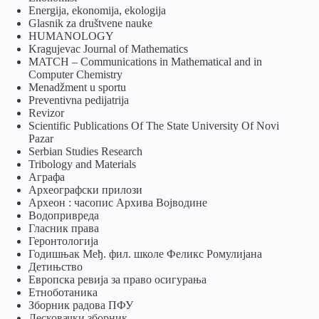
Energija, ekonomija, ekologija
Glasnik za društvene nauke
HUMANOLOGY
Kragujevac Journal of Mathematics
MATCH – Communications in Mathematical and in
Computer Chemistry
Menadžment u sportu
Preventivna pedijatrija
Revizor
Scientific Publications Of The State University Of Novi
Pazar
Serbian Studies Research
Tribology and Materials
Аграфа
Археографски прилози
Археон : часопис Архива Војводине
Водопривреда
Гласник права
Геронтологија
Годишњак Међ. фил. школе Феликс Ромулијана
Детињство
Европска ревија за право осигурања
Eтноботаника
Зборник радова ПФУ
Лесковачки зборник