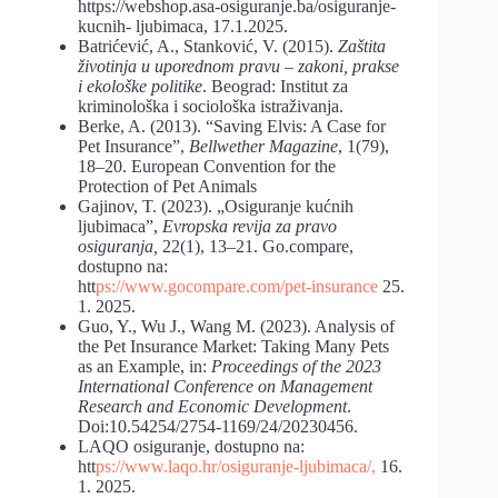
https://webshop.asa-osiguranje.ba/osiguranje-
kucnih- ljubimaca, 17.1.2025.
Batrićević, A., Stanković, V. (2015).
Zaštita
životinja
u
uporednom
pravu
–
zakoni,
prakse
i
ekološke
politike
. Beograd: Institut za
kriminološka i sociološka istraživanja.
Berke, A. (2013). “Saving Elvis: A Case for
Pet Insurance”,
Bellwether Magazine
, 1(79),
18–20. European Convention for the
Protection of Pet Animals
Gajinov, T. (2023). „Osiguranje kućnih
ljubimaca”,
Evropska revija za pravo
osiguranja,
22(1), 13–21. Go.compare,
dostupno na:
htt
ps://www.gocompare.com/pet-insurance
25.
1. 2025.
Guo, Y., Wu J., Wang M. (2023). Analysis of
the Pet Insurance Market: Taking Many Pets
as an Example, in:
Proceedings of the 2023
International Conference on Management
Research and Economic
Development
.
Doi:10.54254/2754-1169/24/20230456.
LAQO osiguranje, dostupno na:
htt
ps://www.laqo.hr/osiguranje-ljubimaca/,
16.
1. 2025.