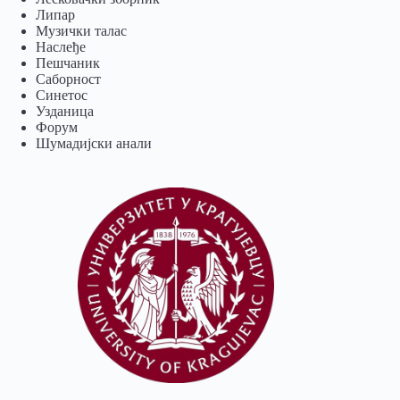
Липар
Музички талас
Наслеђе
Пешчаник
Саборност
Синетос
Узданица
Форум
Шумадијски анали