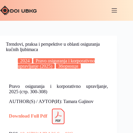
Trendovi, praksa i perspektive u oblasti osiguranja
kućnih ljubimaca
2024
Pravo osiguranja i korporativno
upravljanje (2025)
Зборници
Pravo osiguranja i korporativno upravljanje,
2025
(стр. 300-308)
AUTHOR(S) / АУТОР(И): Tamara Gajinov
Download Full Pdf