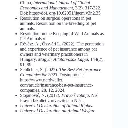
China,
International Journal of Global
Economics and Management
, 3(2), 317-322.
Doi: https://doi. org/10.62051/ijgem.v3n2.35
Resolution on surgical operations in pet
animals. Resolution on the breeding of pet
animals.
Resolution on the Keeping of Wild Animals as
Pet Animals.x
Révész, A., Ózsvári L. (2022). The perception
and experience of pet insurance among pet
owners and veterinary practitioners in
Hungary,
Magyar Allatorvosok Lapja
, 144(2),
91–99.
Schlichter, S. (2022).
The Best Pet Insurance
Companies for 2023
. Dostupno na:
https://www.nerdwallet.
com/article/insurance/best-pet-insurance-
companies, 28. 12. 2024.
Stojanović, N. (2017).
Pravo
životinja
. Niš:
Pravni fakultet Univerziteta u Nišu.
Universal
Declaration
of
Animal
Rights
.
Universal Declaration on Animal Welfare
.