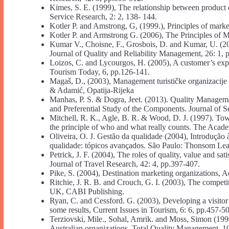
Kimes, S. E. (1999), The relationship between product 
Service Research, 2: 2, 138- 144.
Kotler P. and Amstrong, G, (1999.), Principles of marke
Kotler P. and Armstrong G. (2006), The Principles of M
Kumar V., Choisne, F., Grosbois, D. and Kumar, U. (2
Journal of Quality and Reliability Management, 26: 1, 
Loizos, C. and Lycourgos, H. (2005), A customer’s expec
Tourism Today, 6, pp.126-141.
Magaš, D., (2003), Management turističke organizacije i 
& Adamić, Opatija-Rijeka
Manhas, P. S. & Dogra, Jeet. (2013). Quality Manageme
and Preferential Study of the Components. Journal of S
Mitchell, R. K., Agle, B. R. & Wood, D. J. (1997). Towa
the principle of who and what really counts. The Aca
Oliveira, O. J. Gestão da qualidade (2004), Introdução à 
qualidade: tópicos avançados. São Paulo: Thonsom Lea
Petrick, J. F. (2004), The roles of quality, value and sat
Journal of Travel Research, 42: 4, pp.397-407.
Pike, S. (2004), Destination marketing organizations, 
Ritchie, J. R. B. and Crouch, G. I. (2003), The competit
UK, CABI Publishing.
Ryan, C. and Cessford. G. (2003), Developing a visitor
some results, Current Issues in Tourism, 6: 6, pp.457-5
Terziovski, Mile., Sohal, Amrik. and Moss, Simon (1999
Australian organizations, Total Quality Management, 10