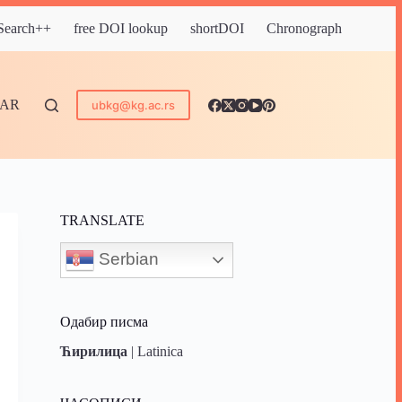
 Search++
free DOI lookup
shortDOI
Chronograph
DAR
ubkg@kg.ac.rs
TRANSLATE
Serbian
Одабир писма
Ћирилица
|
Latinica