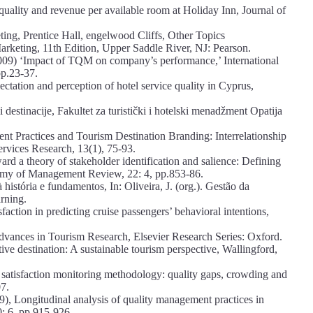
quality and revenue per available room at Holiday Inn, Journal of
ting, Prentice Hall, engelwood Cliffs, Other Topics
arketing, 11th Edition, Upper Saddle River, NJ: Pearson.
009) ‘Impact of TQM on company’s performance,’ International
pp.23-37.
tation and perception of hotel service quality in Cyprus,
destinacije, Fakultet za turistički i hotelski menadžment Opatija
nt Practices and Tourism Destination Branding: Interrelationship
ervices Research, 13(1), 75-93.
rd a theory of stakeholder identification and salience: Defining
demy of Management Review, 22: 4, pp.853-86.
história e fundamentos, In: Oliveira, J. (org.). Gestão da
rning.
isfaction in predicting cruise passengers’ behavioral intentions,
Advances in Tourism Research, Elsevier Research Series: Oxford.
ive destination: A sustainable tourism perspective, Wallingford,
 satisfaction monitoring methodology: quality gaps, crowding and
07.
), Longitudinal analysis of quality management practices in
: 6, pp.915-926.