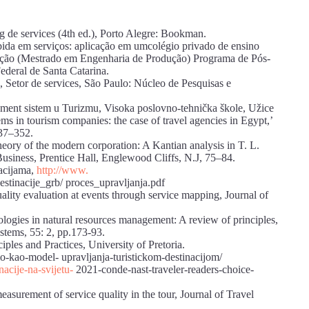
 de services (4th ed.), Porto Alegre: Bookman.
bida em serviços: aplicação em umcolégio privado de ensino
tação (Mestrado em Engenharia de Produção) Programa de Pós-
deral de Santa Catarina.
, Setor de services, São Paulo: Núcleo de Pesquisas e
ment sistem u Turizmu, Visoka poslovno-tehnička škole, Užice
 in tourism companies: the case of travel agencies in Egypt,’
337–352.
ory of the modern corporation: A Kantian analysis in T. L.
siness, Prentice Hall, Englewood Cliffs, N.J, 75–84.
nacijama,
http://www.
estinacije_grb/ proces_upravljanja.pdf
uality evaluation at events through service mapping, Journal of
ogies in natural resources management: A review of principles,
ystems, 55: 2, pp.173-93.
iples and Practices, University of Pretoria.
mo-kao-model- upravljanja-turistickom-destinacijom/
nacije-na-svijetu-
2021-conde-nast-traveler-readers-choice-
asurement of service quality in the tour, Journal of Travel