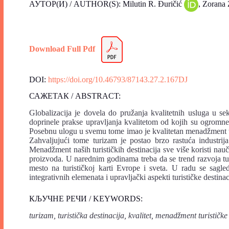
АУТОР(И) / AUTHOR(S): Milutin R. Đuričić
, Zorana 
Download Full Pdf
DOI:
https://doi.org/10.46793/87143.27.2.167DJ
САЖЕТАК / ABSTRACT:
Globalizacija je dovela do pružanja kvalitetnih usluga u se
doprinele prakse upravljanja kvalitetom od kojih su ogromne k
Posebnu ulogu u svemu tome imao je kvalitetan menadžment tu
Zahvaljujući tome turizam je postao brzo rastuća industrij
Menadžment naših turističkih destinacija sve više koristi na
proizvoda. U narednim godinama treba da se trend razvoja tur
mesto na turističkoj karti Evrope i sveta. U radu se sagle
integrativnih elemenata i upravljački aspekti turističke destina
КЉУЧНЕ РЕЧИ / KEYWORDS:
turizam, turistička destinacija, kvalitet, menadžment turističk