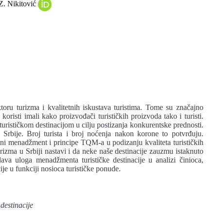
Z. Nikitović
ktoru turizma i kvalitetnih iskustava turistima. Tome su značajno
oristi imali kako proizvođači turističkih proizvoda tako i turisti.
rističkom destinacijom u cilju postizanja konkurentske prednosti.
a Srbije. Broj turista i broj noćenja nakon korone to potvrđuju.
učni menadžment i principe TQM-a u podizanju kvaliteta turističkih
izma u Srbiji nastavi i da neke naše destinacije zauzmu istaknuto
dava uloga menadžmenta turističke destinacije u analizi činioca,
cije u funkciji nosioca turističke ponude.
e
destinacije