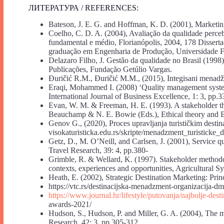
ЛИТЕРАТУРА / REFERENCES:
Bateson, J. E. G. and Hoffman, K. D. (2001), Marketing
Coelho, C. D. A. (2004), Avaliação da qualidade perce
fundamental e médio, Florianópolis, 2004, 178 Disser
graduação em Engenharia de Produção, Universidade Fe
Delazaro Filho, J. Gestão da qualidade no Brasil (1998)
Publicações, Fundação Getúlio Vargas.
Đuričić R.M., Đuričić M.M., (2015), Integisani menadž
Eraqi, Mohammed I. (2008) ‘Quality management systems
International Journal of Business Excellence, 1: 3, pp.
Evan, W. M. & Freeman, H. E. (1993). A stakeholder the
Beauchamp & N. E. Bowie (Eds.), Ethical theory and Bu
Genov G., (2020), Proces upravljanja turističkim desti
visokaturisticka.edu.rs/skripte/menadzment_turisticke_d
Getz, D., M. O’Neill, and Carlsen, J. (2001), Service q
Travel Research, 39: 4, pp.380-
Grimble, R. & Wellard, K. (1997). Stakeholder methodol
contexts, experiences and opportunities, Agricultural S
Heath, E. (2002), Strategic Destination Marketing: Princ
https://vtc.rs/destinacijska-menadzment-organizacija-d
https://www.journal.hr/lifestyle/putovanja/najbolje-desti
awards-2021/
Hudson, S., Hudson, P. and Miller, G. A. (2004), The me
Research, 42: 3, pp.305-312.