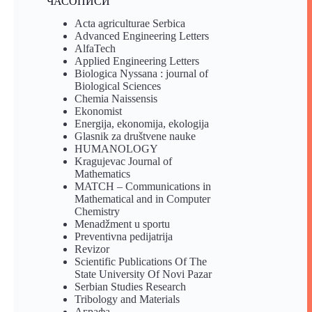
ЧАСОПИСИ
Acta agriculturae Serbica
Advanced Engineering Letters
AlfaTech
Applied Engineering Letters
Biologica Nyssana : journal of
Biological Sciences
Chemia Naissensis
Ekonomist
Energija, ekonomija, ekologija
Glasnik za društvene nauke
HUMANOLOGY
Kragujevac Journal of
Mathematics
MATCH – Communications in
Mathematical and in Computer
Chemistry
Menadžment u sportu
Preventivna pedijatrija
Revizor
Scientific Publications Of The
State University Of Novi Pazar
Serbian Studies Research
Tribology and Materials
Аграфа