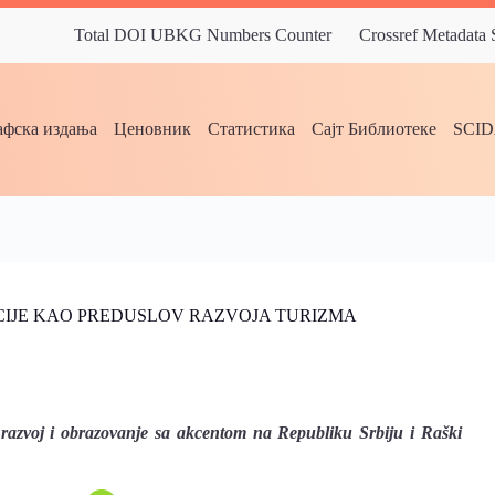
Total DOI UBKG Numbers Counter
Crossref Metadata
фска издања
Ценовник
Статистика
Сајт Библиотеке
SCI
CIJE KAO PREDUSLOV RAZVOJA TURIZMA
razvoj i obrazovanje sa akcentom na Republiku Srbiju i Raški