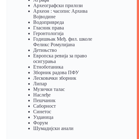
Археографски прилози
Археон : часопис Архива
Војводине
Водопривреда
Гласник права
Геронтологија
Годишњак Међ. фил. школе
Феликс Ромулијана
Детињство
Европска ревија за право
осигурања
Eтноботаника
Зборник радова ПФУ
Лесковачки зборник
Липар
Музички талас
Наслеђе
Пешчаник
Саборност
Синетос
Узданица
Форум
Шумадијски анали