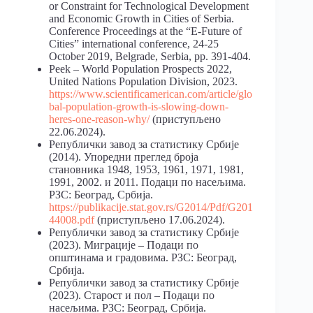
or Constraint for Technological Development
and Economic Growth in Cities of Serbia.
Conference Proceedings at the “E-Future of
Cities” international conference, 24-25
October 2019, Belgrade, Serbia, pp. 391-404.
Peek – World Population Prospects 2022,
United Nations Population Division, 2023.
https://www.scientificamerican.com/article/glo
bal-population-growth-is-slowing-down-
heres-one-reason-why/
(приступљено
22.06.2024).
Републички завод за статистику Србије
(2014). Упоредни преглед броја
становника 1948, 1953, 1961, 1971, 1981,
1991, 2002. и 2011. Подаци по насељима.
РЗС: Београд, Србија.
https://publikacije.stat.gov.rs/G2014/Pdf/G201
44008.pdf
(приступљено 17.06.2024).
Републички завод за статистику Србије
(2023). Миграције – Подаци по
општинама и градовима. РЗС: Београд,
Србија.
Републички завод за статистику Србије
(2023). Старост и пол – Подаци по
насељима. РЗС: Београд, Србија.