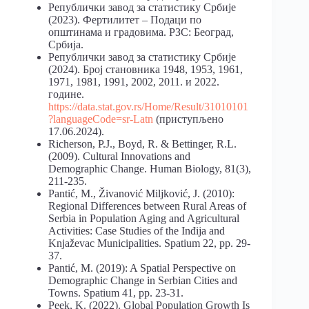
Републички завод за статистику Србије
(2023). Фертилитет – Подаци по
општинама и градовима. РЗС: Београд,
Србија.
Републички завод за статистику Србије
(2024). Број становника 1948, 1953, 1961,
1971, 1981, 1991, 2002, 2011. и 2022.
године.
https://data.stat.gov.rs/Home/Result/31010101
?languageCode=sr-Latn
(приступљено
17.06.2024).
Richerson, P.J., Boyd, R. & Bettinger, R.L.
(2009). Cultural Innovations and
Demographic Change. Human Biology, 81(3),
211-235.
Pantić, M., Živanović Miljković, J. (2010):
Regional Differences between Rural Areas of
Serbia in Population Aging and Agricultural
Activities: Case Studies of the Inđija and
Knjaževac Municipalities. Spatium 22, pp. 29-
37.
Pantić, M. (2019): A Spatial Perspective on
Demographic Change in Serbian Cities and
Towns. Spatium 41, pp. 23-31.
Peek, K. (2022). Global Population Growth Is