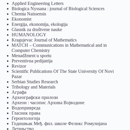
Applied Engineering Letters
Biologica Nyssana : journal of Biological Sciences
Chemia Naissensis
Ekonomist
Energija, ekonomija, ekologija
Glasnik za društvene nauke
HUMANOLOGY
Kragujevac Journal of Mathematics
MATCH – Communications in Mathematical and in
Computer Chemistry
Menadžment u sportu
Preventivna pedijatrija
Revizor
Scientific Publications Of The State University Of Novi
Pazar
Serbian Studies Research
Tribology and Materials
Аграфа
Археографски прилози
Археон : часопис Архива Војводине
Водопривреда
Гласник права
Геронтологија
Годишњак Међ. фил. школе Феликс Ромулијана
Детињство