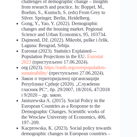
challenges of demographic change – Insights
from research and practice. In: Boppel, M.,
Boehm, S., Kunisch, S. (eds) From Grey to
Silver. Springer, Berlin, Heidelberg.
Gong, Y., Yao, Y. (2022). Demographic
changes and the housing market. Рegional
Science and Urban Economics, 95, 103734.
Dajmond, Dž. (2022). Mikrobi, puške i čelik.
Laguna: Beograd, Srbija.
Eurostat (2023). Statistics Explained—
Population Projections in the EU.
Eurostat
2023
(приступљено 17.06.2024).
org (2023).
https://earth.org/overpopulation-
sustainability/
(преступљено 27.06.2024).
Закон о територијалној организацији
Републике Србије (2020). „Службени
гласник РС“, бр. 29/2007, 18/2016, 47/2018
i 9/2020 – др. закон.
Janiszewska A. (2015). Social Policy in the
European Countries as a Response to the
Demographic Changes. Scientific works of
the Wroclaw University of Economics, 406,
197–209.
Kacprowska, K. (2023). Social policy towards
demographic changes in European countries –