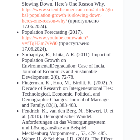
Slowing Down. Here’s One Reason Why.
https://www.scientificamerican.com/article/glo
bal-population-growth-is-slowing-down-
heres-one-reason-why/
(приступљено
17.06.2024).
Population Forecasting (2017).
https://www.youtube.com/watch?
v=fTqH3m7vWi0
(приступљено
17.06.2024).
Sarbapriya, R., Ishita, A.R. (2011). Impact of
Population Growth on
EnvironmentalDegradation: Case of India.
Journal of Economics and Sustainable
Development, 2(8), 72-78.
Fingerman, K., Huo, M., Birditt, K. (2002). A
Decade of Research on Intergenerational Ties:
Technological, Economic, Political, and
Demographic Changes. Journal of Marriage
and Family, 82(1), 383-403.
Fendrich, K., van den Berg, N., Siewert, U. et
al. (2010). Demografischer Wandel.
Anforderungen an das Versorgungssystem
und Lösungsansätze am Beispiel
Mecklenburg-Vorpommern. , 53, 479–485.
Weber, H. & Sciubba, J.D. (2018). The Effect