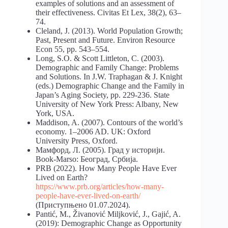
examples of solutions and an assessment of
their effectiveness. Civitas Et Lex, 38(2), 63–
74.
Cleland, J. (2013). World Population Growth;
Past, Present and Future. Environ Resource
Econ 55, pp. 543–554.
Long, S.O. & Scott Littleton, C. (2003).
Demographic and Family Change: Problems
and Solutions. In J.W. Traphagan & J. Knight
(eds.) Demographic Change and the Family in
Japan’s Aging Society, pp. 229-236. State
University of New York Press: Albany, New
York, USA.
Maddison, A. (2007). Contours of the world’s
economy. 1–2006 AD. UK: Oxford
University Press, Oxford.
Мамфорд, Л. (2005). Град у историји.
Book-Marso: Београд, Србија.
PRB (2022). How Many People Have Ever
Lived on Earth?
https://www.prb.org/articles/how-many-
people-have-ever-lived-on-earth/
(Приступњено 01.07.2024).
Pantić, M., Živanović Miljković, J., Gajić, A.
(2019): Demographic Change as Opportunity