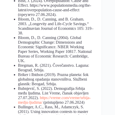
Bish, J. (2024). Overpopulation: Cause and
Effect. https://www.populationmedia.org/the-
latest/overpopulation-cause-and-effect
(преузето 27.06.2024).
Bloom, D., D. Canning, and B. Graham.
2003. „Longevity and Life-Cycle Savings.“
Scandinavian Journal of Economics 105: 319–
38.
Bloom, D., D. Canning (2004). Global
Demographic Change: Dimensions and
Economic Significance. NBER Working
Paper Series, Working Paper 10817. National
Bureau of Economic Research: Cambridge,
UK.
Bregman, R. (2021). Čovečanstvo. Laguna:
Beograd, Srbija.
Briker i Ibidson (2019). Prazna planeta: šok
globalnog opadanja stanovništva. Službeni
glasnik: Beogad, Srbija.
Bubnjević, S. (2022). Demografija-Srbija
među ljudima. List Vreme, članak objavljen
27.07.2022).
https://vreme.com/vreme/srbija-
medju-ljudima/
(pristupljeno 27.06.2024)
Bullinger, A.C., Rass, M., Adamczyk, S.
(2011). Using innovation contests to master