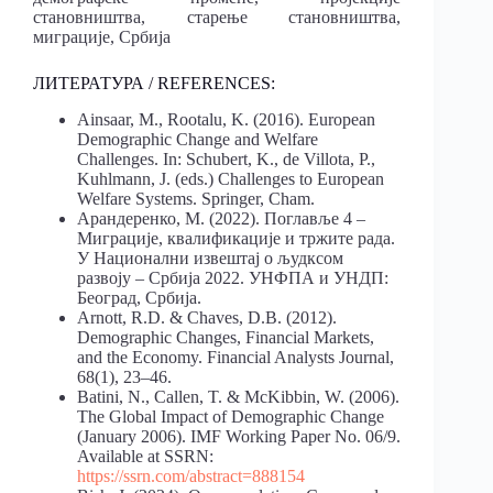
становништва, старење становништва,
миграције, Србија
ЛИТЕРАТУРА / REFERENCES:
Ainsaar, M., Rootalu, K. (2016). European
Demographic Change and Welfare
Challenges. In: Schubert, K., de Villota, P.,
Kuhlmann, J. (eds.) Challenges to European
Welfare Systems. Springer, Cham.
Арандеренко, М. (2022). Поглавље 4 –
Миграције, квалификације и тржите рада.
У Национални извештај о људксом
развоју – Србија 2022. УНФПА и УНДП:
Београд, Србија.
Arnott, R.D. & Chaves, D.B. (2012).
Demographic Changes, Financial Markets,
and the Economy. Financial Analysts Journal,
68(1), 23–46.
Batini, N., Callen, T. & McKibbin, W. (2006).
The Global Impact of Demographic Change
(January 2006). IMF Working Paper No. 06/9.
Available at SSRN:
https://ssrn.com/abstract=888154