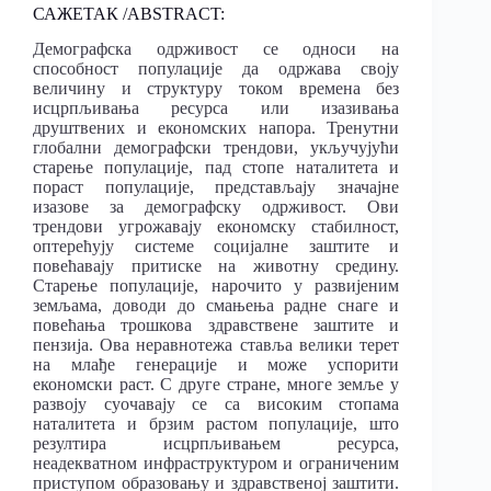
САЖЕТАК /ABSTRACT:
Демографска одрживост се односи на
способност популације да одржава своју
величину и структуру током времена без
исцрпљивања ресурса или изазивања
друштвених и економских напoрa. Тренутни
глобални демографски трендови, укључујући
старење популације, пад стопе наталитета и
пораст популације, представљају значајне
изазове за демографску одрживост. Ови
трендови угрожавају економску стабилност,
оптерећују системе социјалне заштите и
повећавају притиске на животну средину.
Старење популације, нарочито у развијеним
земљама, доводи до смањења радне снаге и
повећања трошкова здравствене заштите и
пензија. Ова неравнотежа ставља велики терет
на млађе генерације и може успорити
економски раст. С друге стране, многе земље у
развоју суочавају се са високим стопама
наталитета и брзим растом популације, што
резултира исцрпљивањем ресурса,
неадекватном инфраструктуром и ограниченим
приступом образовању и здравственој заштити.