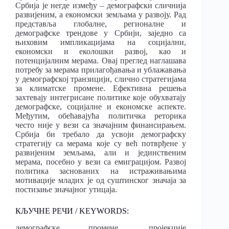
Србија је негде између – демографски сличнија
развијеним, а економски земљама у развоју. Рад
представља глобалне, регионалне и
демографске трендове у Србији, заједно са
њиховим импликацијама на социјални,
економски и еколошки развој, као и
потенцијалним мерама. Овај преглед наглашава
потребу за мерама прилагођавања и ублажавања
у демографској транзицији, слично стратегијама
за климатске промене. Ефективна решења
захтевају интегрисане политике које обухватају
демографске, социјалне и економске аспекте.
Међутим, обећавајућа политичка реторика
често није у вези са значајним финансирањем.
Србија би требало да усвоји демографску
стратегију са мерама које су већ потврђене у
развијеним земљама, али и јединственим
мерама, посебно у вези са емиграцијом. Развој
политика заснованих на истраживањима
мотивације младих је од суштинског значаја за
постизање значајног утицаја.
КЉУЧНЕ РЕЧИ / KEYWORDS:
демографске промене, пројекције