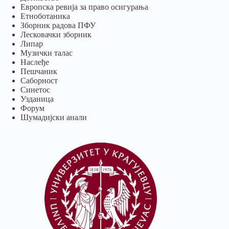
Европска ревија за право осигурања
Eтноботаника
Зборник радова ПФУ
Лесковачки зборник
Липар
Музички талас
Наслеђе
Пешчаник
Саборност
Синетос
Узданица
Форум
Шумадијски анали