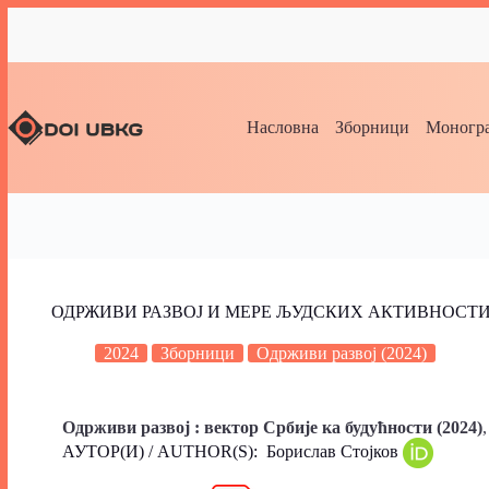
Насловна
Зборници
Моногра
ОДРЖИВИ РАЗВОЈ И МЕРЕ ЉУДСКИХ АКТИВНОСТИ
2024
Зборници
Одрживи развој (2024)
Одрживи развој : вектор Србије ка будућности (2024)
,
АУТОР(И) / AUTHOR(S): Борислав Стојков