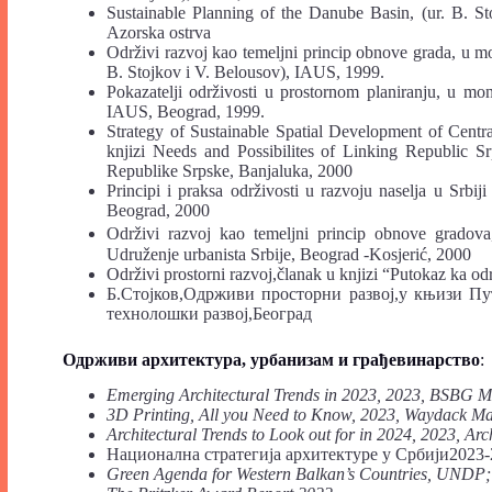
Sustainable Planning of the Danube Basin, (ur. B. St
Azorska ostrva
Održivi razvoj kao temeljni princip obnove grada, u mo
B. Stojkov i V. Belousov), IAUS, 1999.
Pokazatelji održivosti u prostornom planiranju, u mono
IAUS, Beograd, 1999.
Strategy of Sustainable Spatial Development of Centra
knjizi Needs and Possibilites of Linking Republic 
Republike Srpske, Banjaluka, 2000
Principi i praksa održivosti u razvoju naselja u Srbij
Beograd, 2000
Održivi razvoj kao temeljni princip obnove gradova, 
Udruženje urbanista Srbije, Beograd -Kosjerić, 2000
Održivi prostorni razvoj,članak u knjizi “Putokaz ka 
Б.Стојков,Одрживи просторни развој,у књизи Пу
технолошки развој,Београд
Одрживи архитектура, урбанизам и грађевинарство
:
Emerging Architectural Trends in 2023, 2023, BSBG 
3D Printing, All you Need to Know, 2023, Waydack Ma
Architectural Trends to Look out for in 2024, 2023, Arc
Национална стратегија архитектуре у Србији2023
Green Agenda for Western Balkan’s Countries, UNDP