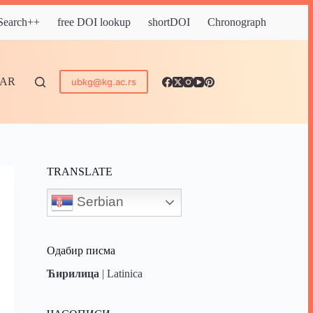
 Search++
free DOI lookup
shortDOI
Chronograph
DAR
ubkg@kg.ac.rs
TRANSLATE
Serbian
Одабир писма
Ћирилица
|
Latinica