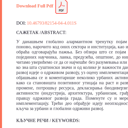
Download Full
Pdf
DOI:
10.46793/82154-04-4.011S
САЖЕТАК /ABSTRACT:
У данашњем глобално алармантном тренутку појам и
поново, нарочито код оних сектора и институција, као и
обраћа одговарајућа пажња. Без обзира што се поја
појединих научника, лаика, предузећа, општине, до н
читамо уверићемо се да се најчешће без разумевања или
ко зна шта суштински значи и од колике је важности дан
развој идеје о одрживом развоју, уз оцену имплементаци
објашњава се и коментарише неколико урбаних активно
како са становишта позитивног утицаја на раст и раз
промене, потрошњу ресурса, декласирања биодиверзит
активности (индустрија, архитектура, урбанизам, гр
правцу одрживог развоја града. Поменуте су и ме
имплементацију. Трећи део обрађује идеју неопходн
кључа за урбани и глобални одрживи развој.
КЉУЧНЕ РЕЧИ / KEYWORDS: