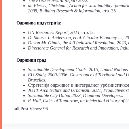
The Pritzker Award Report 2022.
du Plessis, Chrishna „Action for sustainability: prepar
2005, Building Research & Information,
стр. 35.
Одржива индустрија
:
U
N
Resources Report, 2023,
стр.12.
D. Sluuse, I. Andersson, et al. Circular Economy …, 
Devon Mc Ginnis, the 4.0 Industrial Revolution, 2023, 
Directorate General for Research and Innovation, Indus
Одрживи град
Sustainable Development Goals, 2015, United Nations
EU Study, 2000-2006, Governance of Territorial and 
Bruxelles.
Стратегија одрживог и интегралног урбанистичког
ЈOTT Architecture and Urbanism: 2021, Productives st
Sustainable City Dubai,2023, Diamond Developers.
P. Hall, Cities of Tomorrow, an Intelectual History of
Post Views:
96