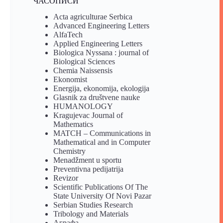
ЧАСОПИСИ
Acta agriculturae Serbica
Advanced Engineering Letters
AlfaTech
Applied Engineering Letters
Biologica Nyssana : journal of
Biological Sciences
Chemia Naissensis
Ekonomist
Energija, ekonomija, ekologija
Glasnik za društvene nauke
HUMANOLOGY
Kragujevac Journal of
Mathematics
MATCH – Communications in
Mathematical and in Computer
Chemistry
Menadžment u sportu
Preventivna pedijatrija
Revizor
Scientific Publications Of The
State University Of Novi Pazar
Serbian Studies Research
Tribology and Materials
Аграфа