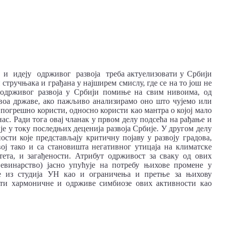
 идеју одрживог развоја треба актуелизовати у Србији
 стручњака и грађана у најширем смислу, где се на то још не
м одрживог развоја у Србији помиње на свим нивоима, од
ивоа државе, ако пажљиво анализирамо оно што чујемо или
 погрешно користи, односно користи као мантра о којој мало
ас. Ради тога овај чланак у првом делу подсећа на рађање и
је у току последњих деценија развоја Србије. У другом делу
сти које представљају критичну појаву у развоју градова,
вој тако и са становишта негативног утицаја на климатске
ета, и загађености. Атрибут одрживост за сваку од ових
ађевинарство) јасно упућује на потребу њихове промене у
ре из студија УН као и ограничења и претње за њихову
ости хармоничне и одрживе симбиозе ових активности као