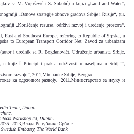
ojkov sa M. Vujošević i S. Subotić) u knjizi „Land and Water“,
nografiji „Osnove strategije obnove gradova Srbije i Rusije“, (ur.
grafiji „Korišćenje resursa, održivi razvoj i uređenje prostora“,
l, East and Southeast Europe, referring to Republic of Srpska, u
Srpska to European Transport Corridor Net, Zavod za urbanizam
i (autor i urednik sa R. Bogdanović), Udruženje urbanista Srbije,
u knjizi‟Principi i praksa održivosti u naseljima u Srbiji‟‟,
odrzivom razvoju”, 2011,Min.nauke Srbije, Beograd
токаз ка одрживом развоју, 2011,Министарство за науку и
Media Team, Dubai.
chine.
hitects Workshop ltd, Dublin.
-2035
.
2023,Влада Републике Србије.
; Swedish Embassy, The World Bank