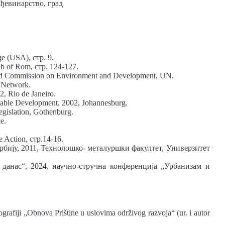
ађевинарство, град
e (USA), стр. 9.
ub of Rom, стр. 124-127.
ld Commission on Environment and Development, UN.
t Network.
2, Rio de Janeiro.
inable Development, 2002, Johannesburg.
gislation, Gothenburg.
e.
 Action, стр.14-16.
Србију, 2011, Технолошко- металуршки факултет, Универзитет
 данас“, 2024, научно-стручна конференција „Урбанизам и
grafiji „Obnova Prištine u uslovima održivog razvoja“ (ur. i autor