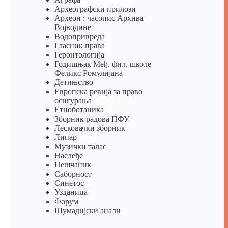
Археографски прилози
Археон : часопис Архива
Војводине
Водопривреда
Гласник права
Геронтологија
Годишњак Међ. фил. школе
Феликс Ромулијана
Детињство
Европска ревија за право
осигурања
Eтноботаника
Зборник радова ПФУ
Лесковачки зборник
Липар
Музички талас
Наслеђе
Пешчаник
Саборност
Синетос
Узданица
Форум
Шумадијски анали