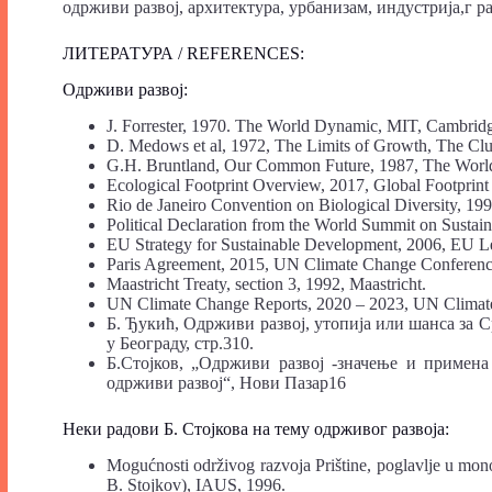
одрживи развој, архитектура, урбанизам, индустрија,г р
ЛИТЕРАТУРА / REFERENCES:
Одрживи развој:
J. Forrester, 1970. The World Dynamic, MIT, Cambridg
D. Medows et al, 1972, The Limits of Growth, The Cl
G.H. Bruntland, Our Common Future, 1987, The Wor
Ecological Footprint Overview, 2017, Global Footprin
Rio de Janeiro Convention on Biological Diversity, 199
Political Declaration from the World Summit on Susta
EU Strategy for Sustainable Development, 2006, EU Le
Paris Agreement, 2015, UN Climate Change Conferenc
Maastricht Treaty, section 3, 1992, Maastricht.
UN Climate Change Reports, 2020 – 2023, UN Climate
Б. Ђукић, Одрживи развој, утопија или шанса за 
у Београду, стр.310.
Б.Стојков, „Одрживи развој -значење и примена
одрживи развој“, Нови Пазар16
Неки радови Б. Стојковa на тему одрживог развоја:
Mogućnosti održivog razvoja Prištine, poglavlje u mono
B. Stojkov), IAUS, 1996.