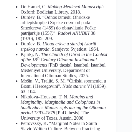
De Hamel, C.
Making Medieval Manuscripts
.
Oxford: Bodleian Library, 2018.
Đurđev, B. “Odnos između Ohridske
arhiepiskopije i Srpske crkve od pada
Smedereva (1459) do obnavljanja Pećke
patrijaršije (1557
)
”.
Radovi ANUBiH
38
(1970), 185–209.
Đurđev, B.
Uloga crkve u starijoj istoriji
srpskog naroda
. Sarajevo: Svjetlost, 1964.
Kjirikj, N.
The Church of Ohrid in the Context
th
of the 18
Century Ottoman Institutional
Developments
[PhD thesis]. Istanbul: Istanbul
Medeniyet University, Department of
International Ottoman Studies, 2025.
Mošin, V., Traljić, S. M. “Ćirilski spomenici u
Bosni i Hercegovini”.
Naše starine
VI (1959),
63–104.
Nikolova
–
Houston, T. N.
Margins and
Marginality: Marginalia and Colophons in
South Slavic Manuscripts during the Ottoman
period 1393–1878
[PhD thesis]. The
University of Texas, Austin, 2008.
Petrovszky, K. “Marginal Notes in South
Slavic Written Culture. Between Practising