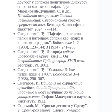
другост у српском политичком дискурсу
епохе османских освајања”, у:
Марјановић-Душанић, С. и др.,
Политички оквири колективних
идентитета: Сведочанства српског
средњовеко-вља
. Београд: Филозофски
факултет, 2024, 77–114.
Слијепчевић, Ђ. “Пајсије, архиепскоп
пећки и патријарх српски као јерарх и
књижевни радник”.
Богословље
1–2
(1933), 123–144; 3 (1934), 241–283.
Слијепчевић, Ђ. Историја
српске
православне цркве
[књ.] 1
. Од
покрштавања Срба до краја
XVIII
века
.
Београд: ЈРЈ, 2002.
Слијепчевић, Ђ. “Укидање Пећке
патријаршије 1766”.
Богословље
3–4
(1938), 250–307.
Снегаров, И.
История на охридската
архиепископия-патриаршия: отъ
падането и подъ турците до нейното
унищожение
. София: Македонски наученъ
институтъ, 1932.
Спремић, М. “Српски деспоти у Срему”,
у:
Срем кроз векове. Слојеви култура