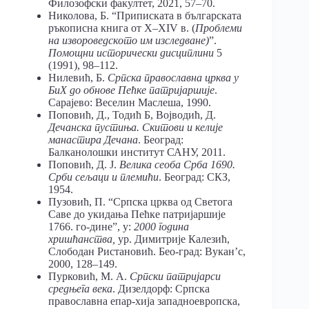
Филозофски факултет, 2021, 57–70.
Николова, Б. “Приписката в българската
ръкописна книга от Х–ХІV в. (
Проблеми
на извороведското им изследване)
”.
Помощни исторически дисциплини
5
(1991), 98–112.
Нилевић, Б.
Српска православна црква у
БиХ до обнове Пећке патријаршије
.
Сарајево: Веселин Маслеша, 1990.
Поповић, Д., Тодић Б, Војводић, Д.
Дечанска пустиња. Скитови и келије
манастира Дечана
. Београд:
Балканолошки институт САНУ, 2011.
Поповић, Д. Ј.
Велика сеоба Срба 1690.
Срби сељаци и племићи
. Београд: СКЗ,
1954.
Пузовић, П. “Српска црква од Светога
Саве до укидања Пећке патријаршије
1766. го-дине”, у:
2000 година
хришћанства,
ур. Димитрије Калезић,
Слободан Ристановић. Бео-град: Вукан’с,
2000, 128–149.
Пурковић, М. А.
Српски патријарси
средњега века
. Дизелдорф: Српска
православна епар-хија западноевропска,