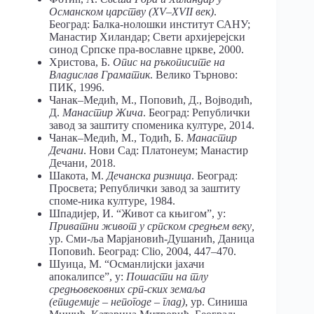
Османском царству (
XV
–
XVII
век)
.
Београд: Балка-нолошки институт САНУ;
Манастир Хиландар; Свети архијерејски
синод Српске пра-вославне цркве, 2000.
Христова, Б.
Опис на ръкописите на
Владислав Граматик
. Велико Търново:
ПИК, 1996.
Чанак
–
Медић, M., Поповић, Д., Војводић,
Д.
Манастир Жича
. Београд: Републички
завод за заштиту споменика културе, 2014.
Чанак
–
Медић, М., Тодић, Б.
Манастир
Дечани
. Нови Сад: Платонеум; Манастир
Дечани, 2018.
Шакота, М.
Дечанска ризница
. Београд:
Просвета; Републички завод за заштиту
споме-ника културе, 1984.
Шпадијер, И. “Живот са књигом”, у:
Приватни живот у српском средњем веку,
ур. Сми-ља Марјановић-Душанић, Даница
Поповић. Београд: Clio, 2004, 447–470.
Шуица, М. “Османлијски јахачи
апокалипсе”, у:
Пошасти на тлу
средњовековних срп-ских земаља
(епидемије – непогоде – глад)
, ур. Синиша