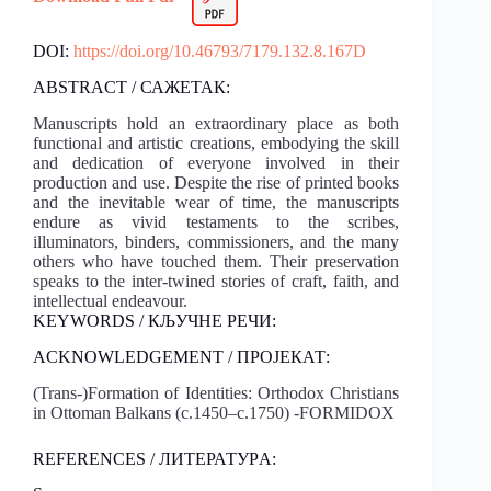
DOI:
https://doi.org/10.46793/7179.132.8.167D
ABSTRACT / САЖЕТАК:
Manuscripts hold an extraordinary place as both
functional and artistic creations, embodying the skill
and dedication of everyone involved in their
production and use. Despite the rise of printed books
and the inevitable wear of time, the manuscripts
endure as vivid testaments to the scribes,
illuminators, binders, commissioners, and the many
others who have touched them. Their preservation
speaks to the inter-twined stories of craft, faith, and
intellectual endeavour.
KEYWORDS / КЉУЧНЕ РЕЧИ:
ACKNOWLEDGEMENT / ПРОЈЕКАТ:
(Trans-)Formation of Identities: Orthodox Christians
in Ottoman Balkans (c.1450–c.1750) -FORMIDOX
REFERENCES / ЛИТЕРАТУРA: