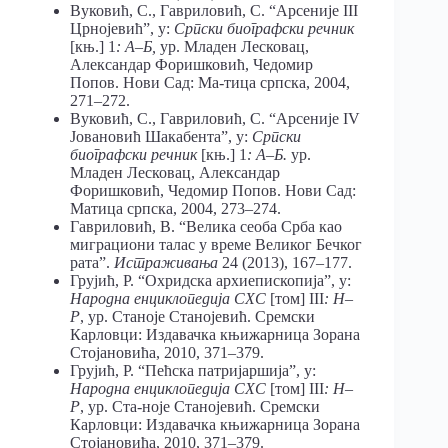
Вуковић, С., Гавриловић, С. “Арсеније III
Црнојевић”, у:
Српски биографски речник
[књ.] 1
: А–Б,
ур. Младен Лесковац,
Александар Форишковић, Чедомир
Попов. Нови Сад: Ма-тица српска, 2004,
271–272.
Вуковић, С., Гавриловић, С. “Арсеније IV
Јовановић Шакабента”, у:
Српски
биографски речник
[књ.] 1
: А–Б.
ур.
Младен Лесковац, Александар
Форишковић, Чедомир Попов. Нови Сад:
Матица српска, 2004, 273–274.
Гавриловић, В. “Велика сеоба Срба као
миграциони талас у време Великог Бечког
рата”.
Истраживања
24 (2013), 167–177.
Грујић, Р. “Охридска архиепископија”, у:
Народна енциклопедија СХС
[том] III
: Н–
Р
, ур. Станоје Станојевић. Сремски
Карловци: Издавачка књижарница Зорана
Стојановића, 2010, 371–379.
Грујић, Р. “Пећска патријаршија”, у:
Народна енциклопедија СХС
[том] III
: Н–
Р
, ур. Ста-ноје Станојевић. Сремски
Карловци: Издавачка књижарница Зорана
Стојановића, 2010, 371–379.