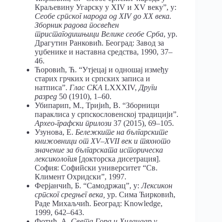
Краљевину Угарску у XIV и XV веку”, у:
Сеобе
српског
народа од
XIV
до
XX
века.
Зборник радова посвећен
тристагодишњици Велике сеобе Срба
, ур.
Драгутин Ранковић. Београд: Завод за
уџбенике и наставна средства, 1990, 37–
46.
Ћоровић, Ћ. “Утјецај и одношај између
старих грчких и српских записа и
натписа”.
Глас СКА
LXXXIV,
Други
разред
50 (1910), 1–60.
Убипарип, М., Тријић, В. “Зборници
параклиса у српскословенској традицији”.
Архео-графски прилози
37 (2015), 69–105.
Узунова, E.
Бележките на българските
книжовници от Х
V
–Х
V
ІІ век и тяхното
значение за българската историческа
лексикология
[докторска дисетрация].
София: Софийски университет “Св.
Климент Охридски”, 1997.
Ферјанчић, Б. “Самодржац”, у:
Лексикон
српског средњег века,
ур. Сима Ћирковић,
Раде Михаљчић. Београд: Knowledge,
1999, 642–643.
Фотић, А.
Света Гора и Хиландар у