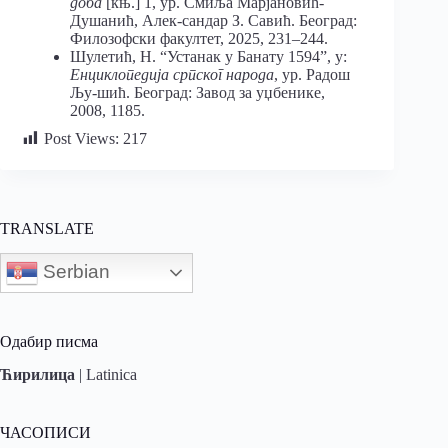
доба
[књ.] 1, ур. Смиља Марјановић-
Душанић, Алек-сандар З. Савић. Београд:
Филозофски факултет, 2025, 231–244.
Шулетић, Н. “Устанак у Банату 1594”, у:
Енциклопедија српског народа
, ур. Радош
Љу-шић. Београд: Завод за уџбенике,
2008, 1185.
Post Views:
217
TRANSLATE
Serbian
Одабир писма
Ћирилица
|
Latinica
ЧАСОПИСИ