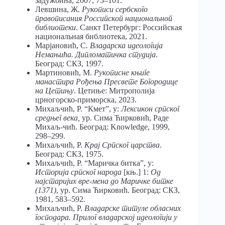
задужбина, 2007, 75–101.
Левшина, Ж.
Рукописи сербского
правописания Российской национальной
библиотеки
. Санкт Петербург: Российская
национальная библиотека, 2021.
Марјановић, С.
Владарска идеологија
Немањића. Дипломатичка студија
.
Београд: СКЗ, 1997.
Мартиновић, М.
Рукописне књиге
манастира Рођења Пресвете Богородице
на Цетињу
. Цетиње: Митрополија
црногорско-приморска, 2023.
Михаљчић, Р. “Кмет”, у:
Лексикон српског
средњег века,
ур. Сима Ћирковић, Раде
Михаљ-чић. Београд: Knowledge, 1999,
298–299.
Михаљчић, Р.
Крај Српског царства
.
Београд: СКЗ, 1975.
Михаљчић, Р. “Маричка битка”, у:
Историја српског народа
[књ.] 1:
Од
најстаријих вре-мена до Маричке битке
(1371)
, ур. Сима Ћирковић. Београд: СКЗ,
1981, 583–592.
Михаљчић, Р.
Владарске титуле обласних
господара. Прилог владарској идеологији у