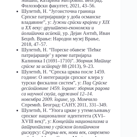
Мишић, Катарина Митровић. Београд:
Филозофски факултет, 2021, 43–56.
Шулетић, Н. “Југоисточна граница
Српске патријаршије у доба османске
владавине”, у:
Јужни српски крајеви у
XIX
и
XX
веку: друштвено-економски и
политички аспект,
ур. Дејан Антић, Иван
Бецић. Врање: Народни музеј Врање,
2018, 47–57.
Шулетић, Н. “Пореске обавезе ‘Пећке
патријаршије’ у време патријарха
Калиника I (1691–1710)”.
Зборник Матице
српске за историју
88 (2013), 9–23.
Шулетић, Н. “Српска црква после 1459.
године: О интеграцији српског клера у
турски фискални систем”, у:
Пад Српске
деспотовине 1459. године: зборник радова
са научног скупа, одржаног 12–14.
новембра 2009. године,
ур. Момчило
Спремић. Београд: САНУ, 2011, 331–349.
Шулетић, Н. “Улога цркве у утемељивању
српског националног идентитета (XVI–
XVIII век)”, у:
Концепти национализма и
патриотизма у српском политичком
дискурсу: Средњи век
,
нови век
,
савремено