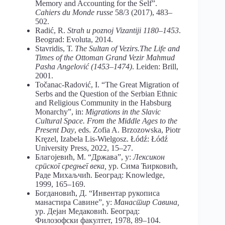
Memory and Accounting for the Self”.
Cahiers du Monde russe
58/3 (2017), 483–
502.
Radić, R.
Strah u poznoj Vizantiji 1180–1453
.
Beograd: Evoluta, 2014.
Stavridis, Т.
The Sultan of Vezirs.The Life and
Times of the Ottoman Grand Vezir Mahmud
Pasha Angelović (1453–1474)
. Leiden: Brill,
2001.
Točanac-Radović, I. “The Great Migration of
Serbs and the Question of the Serbian Ethnic
and Religious Community in the Habsburg
Monarchy”, in:
Migrations in the Slavic
Cultural Space. From the Middle Ages to the
Present Day
, eds. Zofia A. Brzozowska, Piotr
Kręzel, Izabela Lis-Wielgosz. Łódź: Łódź
University Press, 2022, 15–27.
Благојевић, М. “Држава”, у:
Лексикон
српског средњег века,
ур. Сима Ћирковић,
Раде Михаљчић. Београд: Knowledge,
1999, 165–169.
Богдановић, Д. “Инвентар рукописа
манастира Савине”, у:
Манастир Савина,
ур. Дејан Медаковић. Београд:
Филозофски факултет, 1978, 89–104.