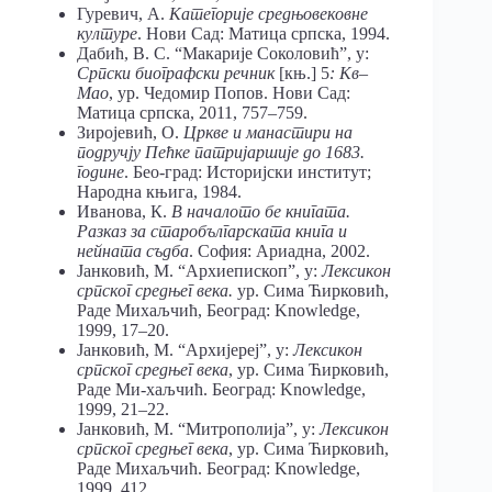
Гуревич, А.
Категорије средњовековне
културе
. Нови Сад: Матица српска, 1994.
Дабић, В. С. “Макарије Соколовић”, у:
Српски биографски речник
[књ.] 5
: Кв–
Мао
, ур. Чедомир Попов. Нови Сад:
Матица српска, 2011, 757–759.
Зиројевић, О.
Цркве и манастири на
подручју Пећке патријаршије до 1683.
године
. Бео-град: Историјски институт;
Народна књига, 1984.
Иванова, К.
В началото бе книгата.
Разказ за старобългарската книга и
нейната съдба
. София: Ариадна, 2002.
Јанковић, М. “Архиепископ”, у:
Лексикон
српског средњег века.
ур. Сима Ћирковић,
Раде Михаљчић, Београд: Knowledge,
1999, 17–20.
Јанковић, М. “Архијереј”, у:
Лексикон
српског средњег века
, ур. Сима Ћирковић,
Раде Ми-хаљчић. Београд: Knowledge,
1999, 21–22.
Јанковић, М. “Митрополија”, у:
Лексикон
српског средњег века
, ур. Сима Ћирковић,
Раде Михаљчић. Београд: Knowledge,
1999, 412.