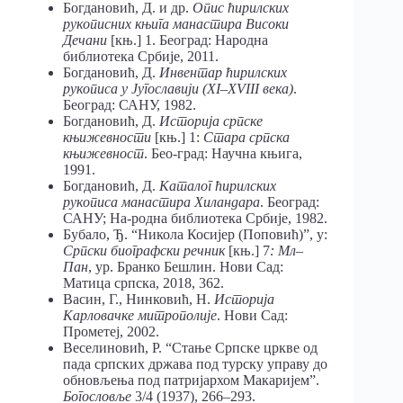
Богдановић, Д. и др.
Опис ћирилских
рукописних књига манастира Високи
Дечани
[књ.] 1. Београд: Народна
библиотека Србије, 2011.
Богдановић, Д.
Инвентар ћирилских
рукописа у Југославији (
XI
–
XVIII
века)
.
Београд: САНУ, 1982.
Богдановић, Д.
Историја српске
књижевности
[књ.] 1:
Стара српска
књижевност
. Бео-град: Научна књига,
1991.
Богдановић, Д.
Каталог ћирилских
рукописа манастира Хиландара
. Београд:
САНУ; На-родна библиотека Србије, 1982.
Бубало, Ђ. “Никола Косијер (Поповић)”, у:
Српски биографски речник
[књ.] 7
: Мл–
Пан
, ур. Бранко Бешлин. Нови Сад:
Матица српска, 2018, 362.
Васин, Г., Нинковић, Н.
Историја
Карловачке митрополије
. Нови Сад:
Прометеј, 2002.
Веселиновић, Р. “Стање Српске цркве од
пада српских држава под турску управу до
обновљења под патријархом Макаријем”.
Богословље
3/4 (1937), 266–293.