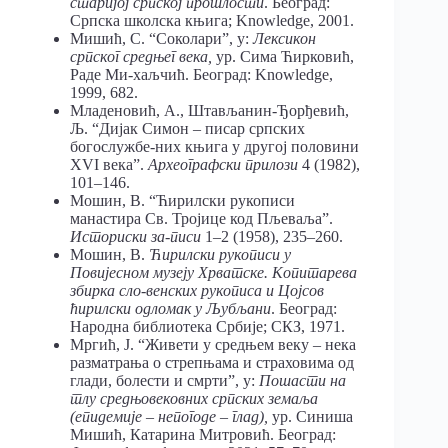
старијој српској прошлости
. Београд:
Српска школска књига; Knowledge, 2001.
Мишић, С. “Соколари”, у:
Лексикон
српског средњег века,
ур. Сима Ћирковић,
Раде Ми-хаљчић. Београд: Knowledge,
1999, 682.
Младеновић, А., Штављанин-Ђорђевић,
Љ. “Дијак Симон – писар српских
богослужбе-них књига у другој половини
XVI века”.
Археографски прилози
4 (1982),
101–146.
Мошин, В. “Ћирилски рукописи
манастира Св. Тројице код Пљеваља”.
Историски за-писи
1–2 (1958), 235–260.
Мошин, В.
Ћирилски рукописи у
Повијесном музеју Хрватске. Копитарева
збирка сло-венских рукописа и Цојсов
ћирилски одломак у Љубљани
. Београд:
Народна библиотека Србије; СКЗ, 1971.
Мргић, Ј. “Живети у средњем веку – нека
разматрања о стрепњама и страховима од
глади, болести и смрти”, у:
Пошасти на
тлу средњовековних српских земаља
(епиде
мије – непогоде – глад),
ур. Синиша
Мишић, Катарина Митровић. Београд: