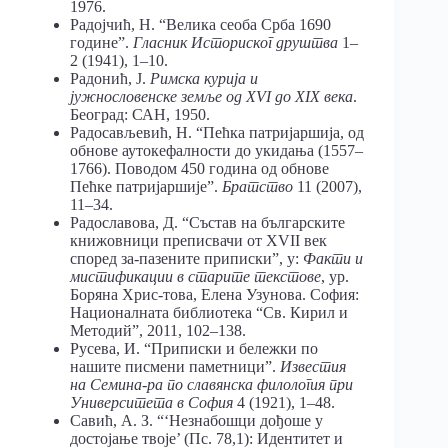
1976.
Радојчић, Н. “Велика сеоба Срба 1690
године”.
Гласник Историског друштва
1–
2 (1941), 1–10.
Радонић, Ј.
Римска курија и
јужнословенске земље од Х
VI
до
XIX
века
.
Београд: САН, 1950.
Радосављевић, Н. “Пећка патријаршија, од
обнове аутокефалности до укидања (1557–
1766). Поводом 450 година од обнове
Пећке патријаршије”.
Братство
11 (2007),
11–34.
Радославова, Д. “Състав на българските
книжовници преписвачи от XVII век
според за-пазените приписки”, у:
Факти и
мистификации в старите текстове
, ур.
Боряна Хрис-това, Елена Узунова. София:
Националната библиотека “Св. Кирил и
Методий”, 2011, 102–138.
Русева, И. “Приписки и бележки по
нашите писмени паметници”.
Известия
на Семина-ра по славянска филология при
Университета в София
4 (1921), 1–48.
Савић, А. З. “‘Незнабошци дођоше у
достојање твоје’ (Пс. 78,1): Идентитет и