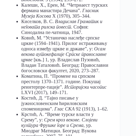
Калеши, Х., Ерен, М. “Четрнаест турских
фермана манастира Дечана”.
Гласник
Музеја Косова
Х (1970), 305–344.
Киселков, В. С.
Владислав Граматик и
неговата рилска повест
. София:
Синодална пе-чатницa, 1947.
Ковић, М. “Устаничко наслеђе српске
цркве (1594–1941). Прилог истраживању
односа између цркве и државе”, у:
Осам
векова аутокефалије Српске православне
цркве
[књ.] 1, ур. Владислав Пузовић,
Владан Таталовић. Београд: Православни
богословски факултет, 2020, 273–287.
Коматина, П. “Промене на српском
престолу 1370–1371. године. Покушај
реинтерпре-тације”.
Историјски часопис
LXVI (2017), 149–171.
Костић, Д. “Тајно писање у
јужнословенским ћириловским
споменицима”.
Глас СКА
92 (1913), 1–62.
Крстић, А. “Време турске власти у
Срему”, у:
Срем кроз векове. Слојеви
култура Фрушке горе и Срема
, ур.
Миодраг Матицки. Београд: Вукова