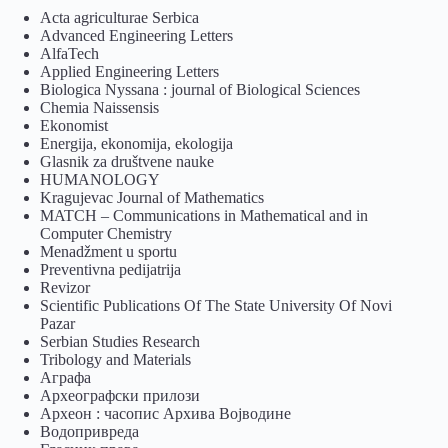
Acta agriculturae Serbica
Advanced Engineering Letters
AlfaTech
Applied Engineering Letters
Biologica Nyssana : journal of Biological Sciences
Chemia Naissensis
Ekonomist
Energija, ekonomija, ekologija
Glasnik za društvene nauke
HUMANOLOGY
Kragujevac Journal of Mathematics
MATCH – Communications in Mathematical and in
Computer Chemistry
Menadžment u sportu
Preventivna pedijatrija
Revizor
Scientific Publications Of The State University Of Novi
Pazar
Serbian Studies Research
Tribology and Materials
Аграфа
Археографски прилози
Археон : часопис Архива Војводине
Водопривреда