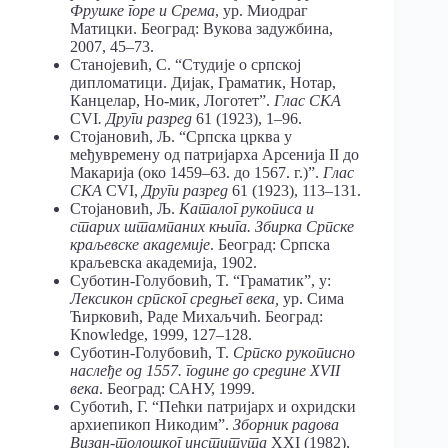
Фрушке горе и Срема
, ур. Миодраг
Матицки. Београд: Вукова задужбина,
2007, 45–73.
Станојевић, С. “Студије о српској
дипломатици. Дијак, Граматик, Нотар,
Канцелар, Но-мик, Логотет”.
Глас СКА
CVI
. Други разред
61 (1923), 1–96.
Стојановић, Љ. “Српска црква у
међувремену од патријарха Арсенија II до
Макарија (око 1459–63. до 1567. г.)”.
Глас
СКА
CVI,
Други разред
61 (1923), 113–131.
Стојановић, Љ.
Каталог рукописа и
старих штампаних књига. Збирка Српске
краљевске академије
. Београд: Српска
краљевска академија, 1902.
Суботин-Голубовић, T. “Граматик”, у:
Лексикон српског средњег века,
ур. Сима
Ћирковић, Раде Михаљчић. Београд:
Knowledge, 1999, 127–128.
Суботин-Голубовић, T.
Српско рукописно
наслеђе од 1557. године до средине Х
VII
века
. Београд: САНУ, 1999.
Суботић, Г. “Пећки патријарх и охридски
архиепикоп Никодим”.
Зборник радова
Визан-толошког института
XXI (1982),