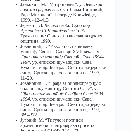
Јанковић, М. “Митрополит”, у:
Лексикон
српског средњег века
, ур. Сима Ћирковић,
Раде Михаљчић. Београд: Knowledge,
1999, 412–413.
Јеремић, Д.
Велика сеоба Срба под
Арсенијем
III
Чернојевићем 1690.
Граховљани: Српска православна црквена
општина, 1990.
Јовановић, Т. “Извори о спаљивању
моштију Светога Саве до XVII века”, у:
Спаљивање моштију Светога Саве 1594–
1994
, ур. епископ шумадијски Сава
Вуковић и др
.
Београд: Свети архијерејски
синод Српске православне цркве, 1997,
11–20.
Јовановић, Т. “Грађа за библиографију о
спаљивању моштију Светога Саве”, у:
Спаљи-вање моштију Светога Саве 1594–
1994
, ур. епископ шумадијски Сава
Вуковић и др. Београд: Свети архијерејски
синод Српске православне цркве, 1997,
369–372.
Југовић, M. “Титуле и потписи
архиепископа и патријараха српских”.
Богословље
3 (1934), 253–272.