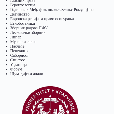
Гласник права
Геронтологија
Годишњак Међ. фил. школе Феликс Ромулијана
Детињство
Европска ревија за право осигурања
Eтноботаника
Зборник радова ПФУ
Лесковачки зборник
Липар
Музички талас
Наслеђе
Пешчаник
Саборност
Синетос
Узданица
Форум
Шумадијски анали