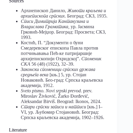
Sources
Архиепископ Данило,
Животи краљева и
архиепископа српских
. Београд: СКЗ, 1935.
Списи Димитрија Кантакузина и
Владислава Граматика,
ур. Јасмина
Грковић-Мејџор. Београд: Просвета; СКЗ,
1993.
Костић, П. “Документи о буни
Смедеревског епископа Павла против
потчињавања Пећ-ке патријаршије
архијепископији Охридској”.
Споменик
СКА
56 (48) (1922), 32–39.
Законски споменици српских држава
средњега века
[књ.] 5, ур. Стојан
Новаковић. Бео-град: Српска краљевска
академија, 1912.
Sveto pismo. Novi srpski prevod
. prev.
Miroslav Živković, Žarko Đorđević,
Aleksandar Birviš. Beograd: Ikonos, 2024.
Стари српски записи и натписи
[књ.] I–
VI, ур. Љубомир Стојановић. Београд:
Српска краљевска академија, 1902–1926.
Literature