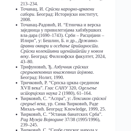
213–234.
Точанац, И.
Српски народно-црквени
сабори
. Београд: Историјски институт,
2008.
Точанац-Радовић, И. “Етничка и верска
заједница у привилегијама хабзбуршких
вла-дара (1690–1743). Срби – Расцијани –
Илири”, у: Бешлин, Б. и др.,
Државно-
правни оквири и осећање припадности.
Српски колективни идентитети у новом
веку
. Београд: Филозофски факултет, 2024,
43–80.
Трифуновић, Ђ.
Азбучник српских
средњовековних књижевних појмова
.
Београд: Нолит, 1990.
Тричковић, Р. “Српска црква средином
XVII века”.
Глас САНУ
320,
Одељење
историјских наука
2 (1980), 61–164.
Ћирковић, С. “Аспра”, у:
Лексикон српског
средњег века,
ур. Сима Ћирковић, Раде
Михаљ-чић. Београд: Knowledge, 1999, 25.
Ћирковић, С. “Устанак банатских Срба”.
Рад
Музеја Војводине
37/38 (1995/1996),
239–245.
Ћирковић, С. “Сеобе српског народа у