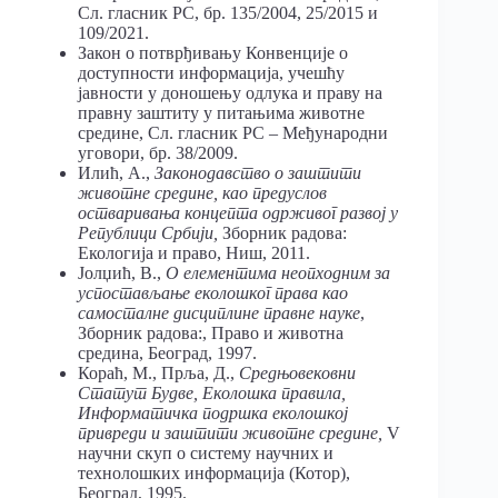
Сл. гласник РС, бр. 135/2004, 25/2015 и
109/2021.
Закон о потврђивању Конвенције о
доступности информација, учешћу
јавности у доношењу одлука и праву на
правну заштиту у питањима животне
средине, Сл. гласник РС – Међународни
уговори, бр. 38/2009.
Илић, А.,
Законодавство
о
заштити
животне
средине,
као
предуслов
остваривања
концепта
одрживог
развој
у
Републици
Србији,
Зборник радова:
Екологија и право, Ниш, 2011.
Јолџић, В.,
О
елементима
неопходним
за
успостављање
еколошког
права
као
самосталне
дисциплине
правне
науке
,
Зборник радова:, Право и животна
средина, Београд, 1997.
Кораћ, М., Прља, Д.,
Средњовековни
Статут
Будве, Еколошка
правила,
Информатичка
подршка
еколошкој
привреди
и
заштити
животне
средине,
V
научни скуп о систему научних и
технолошких информација (Котор),
Београд, 1995.