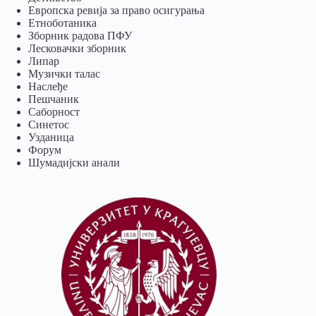
Европска ревија за право осигурања
Eтноботаника
Зборник радова ПФУ
Лесковачки зборник
Липар
Музички талас
Наслеђе
Пешчаник
Саборност
Синетос
Узданица
Форум
Шумадијски анали