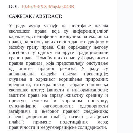
DOI:
10.46793/XXIMajsko.043R
САЖЕТАК / ABSTRACT:
У раду аутор указује на постојање начела
еколошког права, која су диференцијалног
карактера, специфична искључиво за еколошко
право, на основу којих се оно данас издвојило у
засебну грану права. Она одражавају његову
посебност у односу на друге традиционалне
гране права. Помоћу њих се могу формулисати
правна правила, која представљају одступање
од општег правног режима. У раду су
анализирана следећа начела: превенције;
очувања и одрживог коришћења природних
вредности; интегралности; забране наношења
еколошке штете; јавности и информисаности;
заштите права на здраву животну средину и
приступ судском и управном поступку;
супсидијарне одговорности; одговорности
загађивача и његовог правног следбеника;
начело „корисник плаћа“; начело „загађивач
плаћа“; примене подстицајних мера;
правичности и међугенерацијске солидарности.