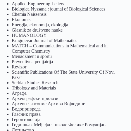
Applied Engineering Letters
Biologica Nyssana : journal of Biological Sciences
Chemia Naissensis
Ekonomist
Energija, ekonomija, ekologija
Glasnik za društvene nauke
HUMANOLOGY
Kragujevac Journal of Mathematics
MATCH – Communications in Mathematical and in
Computer Chemistry
Menadžment u sportu
Preventivna pedijatrija
Revizor
Scientific Publications Of The State University Of Novi
Pazar
Serbian Studies Research
Tribology and Materials
Аграфа
Археографски прилози
Археон : часопис Архива Војводине
Водопривреда
Гласник права
Геронтологија
Годишњак Међ. фил. школе Феликс Ромулијана
Детињство