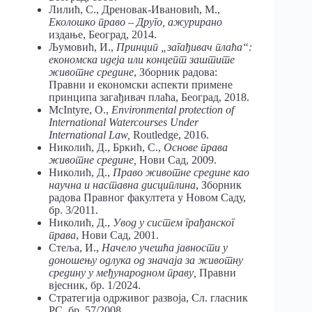
Лилић, С., Дреновак-Ивановић, М.,
Еколошко
право
– Друго, ажурирано
издање, Београд, 2014.
Љумовић, И.,
Принцип
„загађивач
плаћа“:
економска
идеја
или
концепт
заштите
животне
средине
, Зборник радова:
Правни и економски аспекти примене
принципа загађивач плаћа, Београд, 2018.
McIntyre, O.,
Environmental
protection
of
International
Watercourses
Under
International
Law,
Routledge, 2016.
Николић, Д., Бркић, С.,
Основе
права
животне
средине,
Нови Сад, 2009.
Николић, Д.,
Право
животне
средине
као
научна
и
наставна
дисциплина
, Зборник
радова Правног факултета у Новом Саду,
бр. 3/2011.
Николић, Д.,
Увод
у
систем
грађанског
права
, Нови Сад, 2001.
Стеља, И.,
Начело
учешћа
јавности
у
доношењу
одлука
од
значаја
за
животну
средину
у
међународном
праву,
Правни
вјесник, бр. 1/2024.
Стратегија одрживог развоја, Сл. гласник
РС, бр. 57/2008.