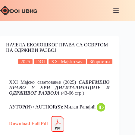
НАЧЕЛА ЕКОЛОШКОГ ПРАВА СА ОСВРТОМ
НА ОДРЖИВИ РАЗВОЈ
2025
DOI
XXI Majsko sav.
Зборници
XXI Maјско саветовање (2025)
САВРЕМЕНО
ПРАВО У ЕРИ ДИГИТАЛИЗАЦИЈЕ И
ОДРЖИВОГ РАЗВОЈА
(43-66 стр.)
АУТОР(И) / AUTHOR(S): Милан Рапајић
Download Full Pdf