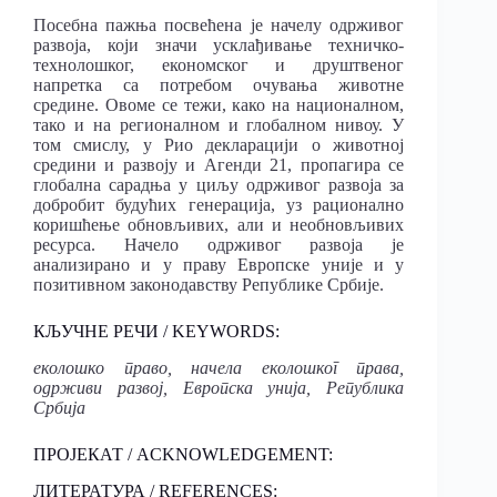
Посебна пажња посвећена је начелу одрживог
развоја, који значи усклађивање техничко-
технолошког, економског и друштвеног
напретка са потребом очувања животне
средине. Овоме се тежи, како на националном,
тако и на регионалном и глобалном нивоу. У
том смислу, у Рио декларацији о животној
средини и развоју и Агенди 21, пропагира се
глобална сарадња у циљу одрживог развоја за
добробит будућих генерација, уз рационално
коришћење обновљивих, али и необновљивих
ресурса. Начело одрживог развоја је
анализирано и у праву Европске уније и у
позитивном законодавству Републике Србије.
КЉУЧНЕ РЕЧИ / KEYWORDS:
еколошко
право, начела
еколошког
права,
одрживи
развој, Европска
унија, Република
Србија
ПРОЈЕКАТ / ACKNOWLEDGEMENT:
ЛИТЕРАТУРА / REFERENCES: