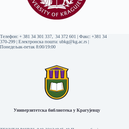
Tелефон:
+ 381 34 301 337
,
34 372 601
| Факс: +381 34
370-299 | Електронска пошта:
ubkg@kg.ac.rs
|
Понедељак-петак 8:00/19:00
Универзитетска библиотека у Крагујевцу