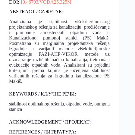
DOI:
10.46793/VODA25.325M
ABSTRACT / САЖЕТАК:
Analizirana je stabilnost višekriterijumskog
projektantskog rešenja za kanalizaciju, prečišćavanje
i pumpanje atmosferskih otpadnih voda u
Kanalizacionoj pumpnoj stanici (PS) Makiš.
Posmatrana su marginalna projektantska rešenja
izgradnje u varijanti metode višekriterijumske
optimizacije FAZI-AHP-VIKOR metode uz
razmatranje različitih načina kanalisanja, tretmana i
evakuacije otpadnih voda. Analizirani su pojedini
kriterijumi prema kojima je ocenjena stabilnost
varijantnih rešenja za izgradnju kanalizacione PS
Makiš.
KEYWORDS / КЉУЧНЕ РЕЧИ:
stabilnost optimalnog rešenja, otpadne vode, pumpna
stanica
ACKNOWLEDGEMENT / ПРОЈЕКАТ:
REFERENCES / ЛИТЕРАТУРA: