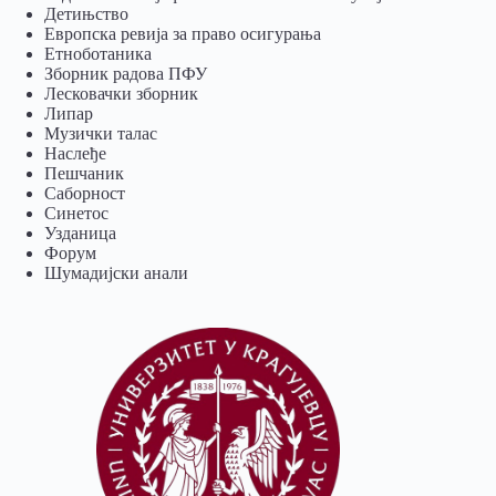
Детињство
Европска ревија за право осигурања
Eтноботаника
Зборник радова ПФУ
Лесковачки зборник
Липар
Музички талас
Наслеђе
Пешчаник
Саборност
Синетос
Узданица
Форум
Шумадијски анали