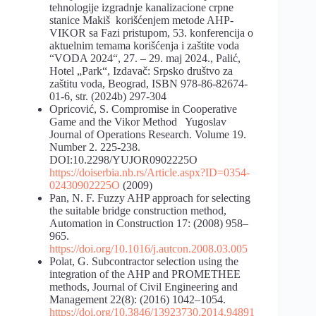
tehnologije izgradnje kanalizacione crpne
stanice Makiš korišćenjem metode AHP-
VIKOR sa Fazi pristupom, 53. konferencija o
aktuelnim temama korišćenja i zaštite voda
“VODA 2024“, 27. – 29. maj 2024., Palić,
Hotel „Park“, Izdavač: Srpsko društvo za
zaštitu voda, Beograd, ISBN 978-86-82674-
01-6, str. (2024b) 297-304
Opricović, S. Compromise in Cooperative
Game and the Vikor Method Yugoslav
Journal of Operations Research. Volume 19.
Number 2. 225-238.
DOI:10.2298/YUJOR0902225O
https://doiserbia.nb.rs/Article.aspx?ID=0354-
02430902225O
(2009)
Pan, N. F. Fuzzy AHP approach for selecting
the suitable bridge construction method,
Automation in Construction 17: (2008) 958–
965.
https://doi.org/10.1016/j.autcon.2008.03.005
Polat, G. Subcontractor selection using the
integration of the AHP and PROMETHEE
methods, Journal of Civil Engineering and
Management 22(8): (2016) 1042–1054.
https://doi.org/10.3846/13923730.2014.94891