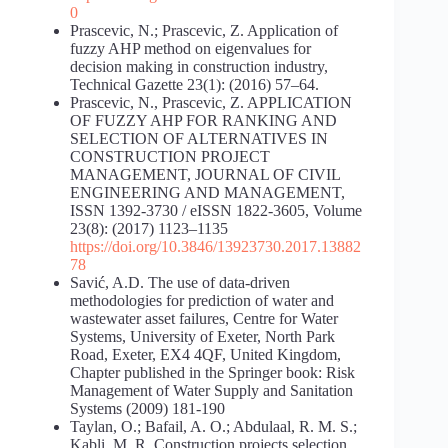
0
Prascevic, N.; Prascevic, Z. Application of
fuzzy AHP method on eigenvalues for
decision making in construction industry,
Technical Gazette 23(1): (2016) 57–64.
Prascevic, N., Prascevic, Z. APPLICATION
OF FUZZY AHP FOR RANKING AND
SELECTION OF ALTERNATIVES IN
CONSTRUCTION PROJECT
MANAGEMENT, JOURNAL OF CIVIL
ENGINEERING AND MANAGEMENT,
ISSN 1392-3730 / eISSN 1822-3605, Volume
23(8): (2017) 1123–1135
https://doi.org/10.3846/13923730.2017.13882
78
Savić, A.D. The use of data-driven
methodologies for prediction of water and
wastewater asset failures, Centre for Water
Systems, University of Exeter, North Park
Road, Exeter, EX4 4QF, United Kingdom,
Chapter published in the Springer book: Risk
Management of Water Supply and Sanitation
Systems (2009) 181-190
Taylan, O.; Bafail, A. O.; Abdulaal, R. M. S.;
Kabli, M. R. Construction projects selection