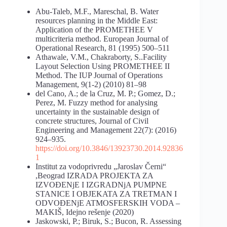
Abu-Taleb, M.F., Mareschal, B. Water
resources planning in the Middle East:
Application of the PROMETHEE V
multicriteria method. European Journal of
Operational Research, 81 (1995) 500–511
Athawale, V.M., Chakraborty, S..Facility
Layout Selection Using PROMETHEE II
Method. The IUP Journal of Operations
Management, 9(1-2) (2010) 81–98
del Cano, A.; de la Cruz, M. P.; Gomez, D.;
Perez, M. Fuzzy method for analysing
uncertainty in the sustainable design of
concrete structures, Journal of Civil
Engineering and Management 22(7): (2016)
924–935.
https://doi.org/10.3846/13923730.2014.92836
1
Institut za vodoprivredu „Jaroslav Černi“
,Beograd IZRADA PROJEKTA ZA
IZVOĐENјE I IZGRADNјA PUMPNE
STANICE I OBJEKATA ZA TRETMAN I
ODVOĐENјE ATMOSFERSKIH VODA –
MAKIŠ, Idejno rešenje (2020)
Jaskowski, P.; Biruk, S.; Bucon, R. Assessing