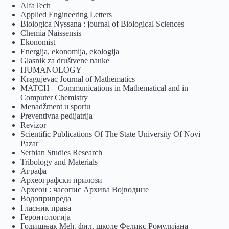
AlfaTech
Applied Engineering Letters
Biologica Nyssana : journal of Biological Sciences
Chemia Naissensis
Ekonomist
Energija, ekonomija, ekologija
Glasnik za društvene nauke
HUMANOLOGY
Kragujevac Journal of Mathematics
MATCH – Communications in Mathematical and in
Computer Chemistry
Menadžment u sportu
Preventivna pedijatrija
Revizor
Scientific Publications Of The State University Of Novi
Pazar
Serbian Studies Research
Tribology and Materials
Аграфа
Археографски прилози
Археон : часопис Архива Војводине
Водопривреда
Гласник права
Геронтологија
Годишњак Међ. фил. школе Феликс Ромулијана