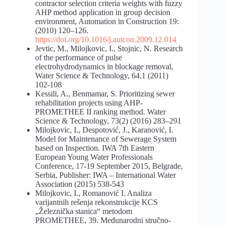
contractor selection criteria weights with fuzzy
AHP method application in group decision
environment, Automation in Construction 19:
(2010) 120–126.
https://doi.org/10.1016/j.autcon.2009.12.014
Jevtic, M., Milojkovic, I., Stojnic, N. Research
of the performance of pulse
electrohydrodynamics in blockage removal,
Water Science & Technology, 64.1 (2011)
102-108
Kessili, A., Benmamar, S. Prioritizing sewer
rehabilitation projects using AHP-
PROMETHEE II ranking method. Water
Science & Technology, 73(2) (2016) 283–291
Milojkovic, I., Despotović, J., Karanović, I.
Model for Maintenance of Sewerage System
based on Inspection. IWA 7th Eastern
European Young Water Professionals
Conference, 17-19 September 2015, Belgrade,
Serbia, Publisher: IWA – International Water
Association (2015) 538-543
Milojkovic, I., Romanović I. Analiza
varijantnih rešenja rekonstrukcije KCS
„Železnička stanica“ metodom
PROMETHEE, 39. Međunarodni stručno-