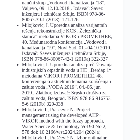
naučni skup „Vodovod i kanalizacija ’18“,
Valjevo, 09–12.10.2018., Izdavač: Savez
inženjera i tehničara Srbije, ISBN 978-86-
80067-39-1 (2018) 121-126
Milojkovic, I. Uporedna analiza varijantnih
rešenja rekonstrukcije KCS „Železnička
stanica“ metodama VIKOR i PROMETHEE,
40. Međunarodna konferencija „Vodovod i
kanalizacija ’19“, Novi Sad, 01.–04.10.2019.,
Izdavač: Savez inženjera i tehničara Srbije,
ISBN 978-86-80067-42-1 (2019a) 322-327
Milojkovic, I. Uporedna analiza prečišćavanja
industrijskih otpadnih voda u HE „Đerdap 1“
metodama VIKOR i PROMETHEE, 48.
konferencija o aktuelnim temama korišćenja i
zaštite voda „VODA 2019“, 04.-06. jun
2019., Zlatibor, Izdavač: Srpsko društvo za
zaštitu voda, Beograd, ISBN 978-86-916753-
5-6 (2019b) 329-338
Milojkovic I., Prascevic N. Project
management using the developed AHP–
VIKOR method with the fuzzy approach,
Water Science & Technology Vol 90 No 2,
578 doi: 10.2166/wst.2024.204 (2024a)
Milojkovic I., Praščević N. Izbor optimalne