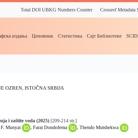
Total DOI UBKG Numbers Counter
Crossref Metadata
фска издања
Ценовник
Статистика
Сајт Библиотеке
SCI
E OZREN, ISTOČNA SRBIJA
ja i zaštite voda (2025)
[209-214 str.]
n F. Munyai
, Farai Dondofema
, Thendo Mutshekwa