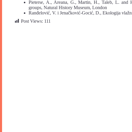
Pieterse, A., Areana, G., Martin, H., Taleb, L. and 
groups, Natural History Museum, London
Ranđelović, V. i Jenačković-Gocić, D., Ekologija vlažnih
Post Views:
111