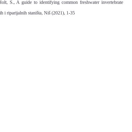
Holt, S., A guide to identifying common freshwater invertebrate
 i riparijalnih staništa, Niš (2021), 1-35