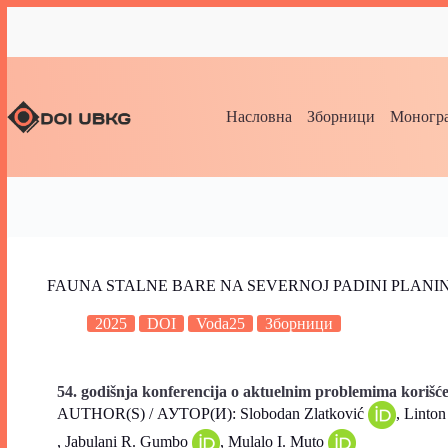
Насловна
Зборници
Моногра
FAUNA STALNE BARE NA SEVERNOJ PADINI PLANIN
2025
DOI
Voda25
Зборници
54. godišnja konferencija o aktuelnim problemima korišćen
AUTHOR(S) / АУТОР(И): Slobodan Zlatković
, Linto
, Jabulani R. Gumbo
, Mulalo I. Muto