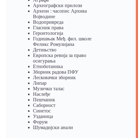
Археографски прилози
Археон : часопис Архива
Војводине
Водопривреда
Гласник права
Геронтологија
Годишњак Међ. фил. школе
Феликс Ромулијана
Детињство
Европска ревија за право
осигурања
Eтноботаника
Зборник радова ПФУ
Лесковачки зборник
Липар
Музички талас
Наслеђе
Пешчаник
Саборност
Синетос
Узданица
Форум
Шумадијски анали