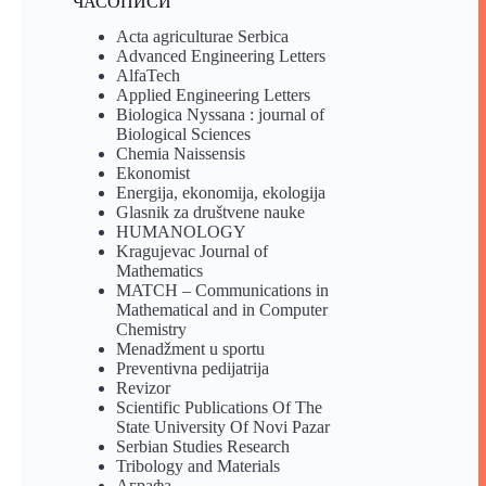
ЧАСОПИСИ
Acta agriculturae Serbica
Advanced Engineering Letters
AlfaTech
Applied Engineering Letters
Biologica Nyssana : journal of
Biological Sciences
Chemia Naissensis
Ekonomist
Energija, ekonomija, ekologija
Glasnik za društvene nauke
HUMANOLOGY
Kragujevac Journal of
Mathematics
MATCH – Communications in
Mathematical and in Computer
Chemistry
Menadžment u sportu
Preventivna pedijatrija
Revizor
Scientific Publications Of The
State University Of Novi Pazar
Serbian Studies Research
Tribology and Materials
Аграфа