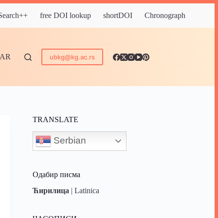
 Search++
free DOI lookup
shortDOI
Chronograph
DAR
ubkg@kg.ac.rs
TRANSLATE
Serbian
Одабир писма
Ћирилица
|
Latinica