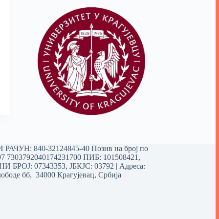
РАЧУН: 840-32124845-40 Позив на број по
97 7303792040174231700
ПИБ: 101508421,
 БРОЈ: 07343353, ЈБКЈС: 03792 | Aдреса:
ободе бб, 34000 Крагујевац, Србија