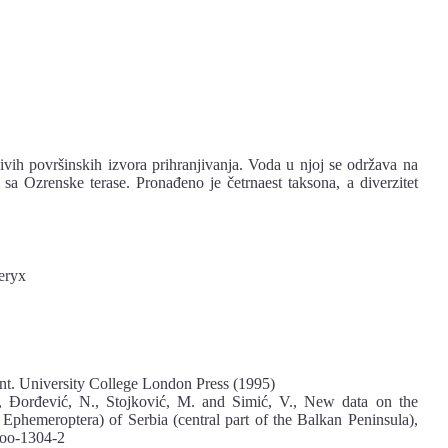
ivih površinskih izvora prihranjivanja. Voda u njoj se održava na
sa Ozrenske terase. Pronađeno je četrnaest taksona, a diverzitet
eryx
nt. University College London Press (1995)
., Đorđević, N., Stojković, M. and Simić, V., New data on the
: Ephemeroptera) of Serbia (central part of the Balkan Peninsula),
zoo-1304-2