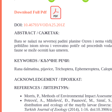
Download Full Pdf
DOI:
10.46793/VODA25.201Z
ABSTRACT / САЖЕТАК:
Bara se nalazi na severnoj padini planine Ozren i nema vidlj
približno istom nivou i verovatno potiče od procednih voda 
faune se može oceniti kao umeren.
KEYWORDS / КЉУЧНЕ РЕЧИ:
Rana dalmatina, pijavice, Trichoptera, Ephemeroptera, Calopt
ACKNOWLEDGEMENT / ПРОЈЕКАТ:
REFERENCES / ЛИТЕРАТУРА:
Morris, P., Methods of Environmental Impact Assessme
Petrović, A., Milošević, Đ., Paunović, M., Simić, S
distribution and ecology of the mayfly larvae (Insecta
Turkish Journal of Zoology
(2014), 1-16. doi:10.3906/