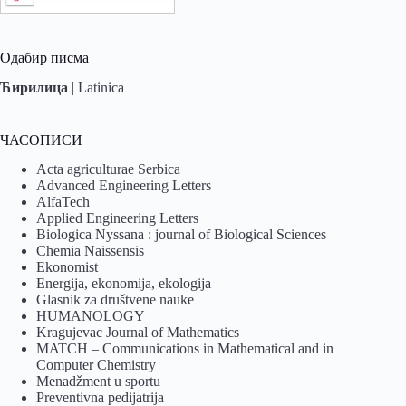
Одабир писма
Ћирилица
|
Latinica
ЧАСОПИСИ
Acta agriculturae Serbica
Advanced Engineering Letters
AlfaTech
Applied Engineering Letters
Biologica Nyssana : journal of Biological Sciences
Chemia Naissensis
Ekonomist
Energija, ekonomija, ekologija
Glasnik za društvene nauke
HUMANOLOGY
Kragujevac Journal of Mathematics
MATCH – Communications in Mathematical and in
Computer Chemistry
Menadžment u sportu
Preventivna pedijatrija