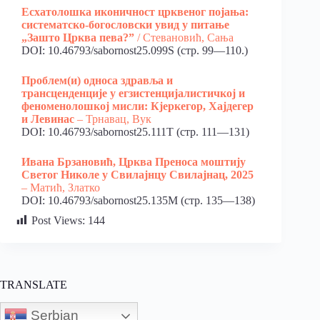
Есхатолошка иконичност црквеног појања:
систематско-богословски увид у питање
„Зашто Црква пева?”
/ Стевановић, Сања
DOI: 10.46793/sabornost25.099S (стр. 99—110.)
Проблем(и) односа здравља и
трансценденције у егзистенцијалистичкој и
феноменолошкој мисли: Кјеркегор, Хајдегер
и Левинас
– Трнавац, Вук
DOI: 10.46793/sabornost25.111T (стр. 111—131)
Ивана Брзановић, Црква Преноса моштију
Светог Николе у Свилајнцу Свилајнац, 2025
– Матић, Златко
DOI: 10.46793/sabornost25.135M (стр. 135—138)
Post Views:
144
TRANSLATE
Serbian