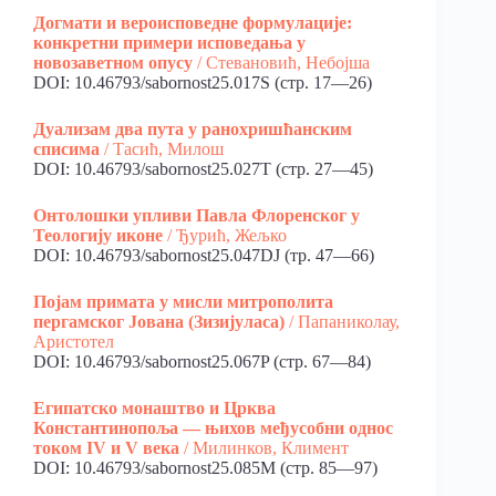
Догмати и вероисповедне формулације:
конкретни примери исповедања у
новозаветном опусу
/ Стевановић, Небојша
DOI: 10.46793/sabornost25.017S (стр. 17—26)
Дуализам два пута у ранохришћанским
списима
/ Тасић, Милош
DOI: 10.46793/sabornost25.027T (стр. 27—45)
Онтолошки упливи Павла Флоренског у
Теологију иконе
/ Ђурић, Жељко
DOI: 10.46793/sabornost25.047DJ (тр. 47—66)
Појам примата у мисли митрополита
пергамског Јована (Зизијуласа)
/ Папаниколау,
Аристотел
DOI: 10.46793/sabornost25.067P (стр. 67—84)
Египатско монаштво и Црква
Константинопоља — њихов међусобни однос
током IV и V века
/ Милинков, Климент
DOI: 10.46793/sabornost25.085M (стр. 85—97)