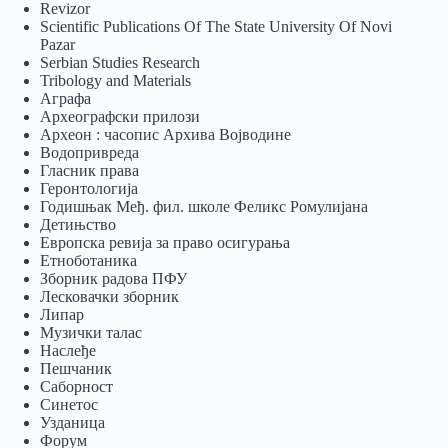
Revizor
Scientific Publications Of The State University Of Novi
Pazar
Serbian Studies Research
Tribology and Materials
Аграфа
Археографски прилози
Археон : часопис Архива Војводине
Водопривреда
Гласник права
Геронтологија
Годишњак Међ. фил. школе Феликс Ромулијана
Детињство
Европска ревија за право осигурања
Eтноботаника
Зборник радова ПФУ
Лесковачки зборник
Липар
Музички талас
Наслеђе
Пешчаник
Саборност
Синетос
Узданица
Форум