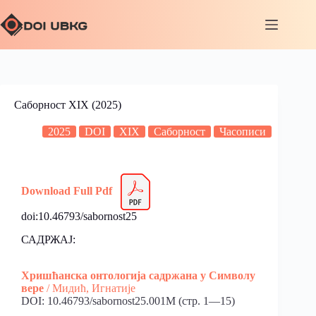
Саборност XIX (2025)
2025
DOI
XIX
Саборност
Часописи
Download Full Pdf
doi:10.46793/sabornost25
САДРЖАЈ:
Хришћанска онтологија садржана у Символу
вере
/ Мидић, Игнатије
DOI: 10.46793/sabornost25.001M (стр. 1—15)