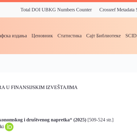
Total DOI UBKG Numbers Counter
Crossref Metadata
фска издања
Ценовник
Статистика
Сајт Библиотеке
SCI
A U FINANSIJSKIM IZVEŠTAJIMA
konomskog i društvenog napretka“ (2025)
[509-524 str.]
ski