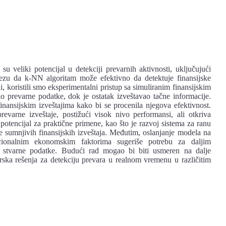
 veliki potencijal u detekciji prevarnih aktivnosti, uključujući
otezu da k-NN algoritam može efektivno da detektuje finansijske
li, koristili smo eksperimentalni pristup sa simuliranim finansijskim
lo prevarne podatke, dok je ostatak izveštavao tačne informacije.
inansijskim izveštajima kako bi se procenila njegova efektivnost.
varne izveštaje, postižući visok nivo performansi, ali otkriva
potencijal za praktične primene, kao što je razvoj sistema za ranu
 sumnjivih finansijskih izveštaja. Međutim, oslanjanje modela na
acionalnim ekonomskim faktorima sugeriše potrebu za daljim
 stvarne podatke. Budući rad mogao bi biti usmeren na dalje
erska rešenja za detekciju prevara u realnom vremenu u različitim