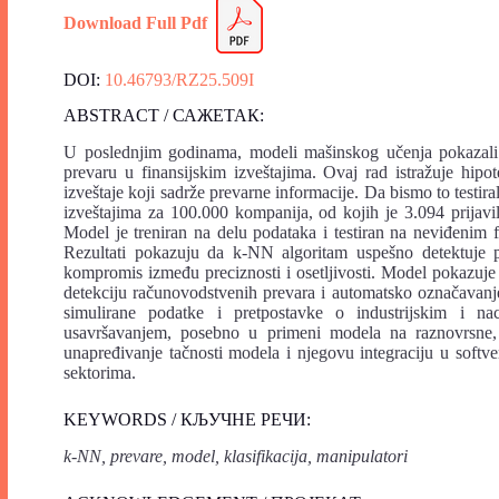
Download Full Pdf
DOI:
10.46793/RZ25.509I
ABSTRACT / САЖЕТАК:
U poslednjim godinama, modeli mašinskog učenja pokazali su
prevaru u finansijskim izveštajima. Ovaj rad istražuje hip
izveštaje koji sadrže prevarne informacije. Da bismo to testira
izveštajima za 100.000 kompanija, od kojih je 3.094 prijavi
Model je treniran na delu podataka i testiran na neviđenim f
Rezultati pokazuju da k-NN algoritam uspešno detektuje pre
kompromis između preciznosti i osetljivosti. Model pokazuje 
detekciju računovodstvenih prevara i automatsko označavanje
simulirane podatke i pretpostavke o industrijskim i n
usavršavanjem, posebno u primeni modela na raznovrsne,
unapređivanje tačnosti modela i njegovu integraciju u softv
sektorima.
KEYWORDS / КЉУЧНЕ РЕЧИ:
k-NN, prevare, model, klasifikacija, manipulatori