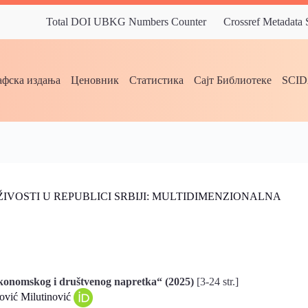
Total DOI UBKG Numbers Counter
Crossref Metadata
фска издања
Ценовник
Статистика
Сајт Библиотеке
SCI
VOSTI U REPUBLICI SRBIJI: MULTIDIMENZIONALNA
konomskog i društvenog napretka“ (2025)
[3-24 str.]
ović Milutinović