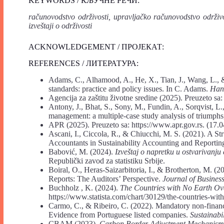
KEYWORDS / КЉУЧНЕ РЕЧИ:
računovodstvo održivosti, upravljačko računovodstvo održivos
izveštaji o održivosti
ACKNOWLEDGEMENT / ПРОЈЕКАТ:
REFERENCES / ЛИТЕРАТУРА:
Adams, C., Alhamood, A., He, X., Tian, J., Wang, L.
standards: practice and policy issues. In C. Adams.
Hand
Agencija za zaštitu životne sredine (2025). Preuzeto sa: 
Antony, J., Bhat, S., Sony, M., Fundin, A., Sorqvist, L
management: a multiple-case study analysis of triumphs, 
APR (2025). Preuzeto sa: https://www.apr.gov.rs. (17.0
Ascani, I., Ciccola, R., & Chiucchi, M. S. (2021). A S
Accountants in Sustainability Accounting and Reportin
Babović, M. (2024).
Izveštaj o napretku u ostvarivanju
Republički zavod za statistiku Srbije.
Boiral, O., Heras-Saizarbitoria, I., & Brotherton, M. (2
Reports: The Auditors’ Perspective.
Journal of Business
Buchholz , K. (2024).
The Countries with No Earth O
https://www.statista.com/chart/30129/the-countries-wit
Carmo, C., & Ribeiro, C. (2022). Mandatory non-financ
Evidence from Portuguese listed companies.
Sustainabil
CBAM (2023).
Carbon Border Adjustment Mechanism