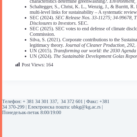
characteristics determine greenwashing?.
Environment, 
Schaltegger, S., Christ, K. L., Wenzig, J., & Burritt, 
multi-level links for sustainability – A systematic revie
SEC (2024).
SEC Release Nos. 33-11275; 34-99678, T
Disclosures to Investors.
SEC.
SEC (2025). SEC votes to end defense of climate disclo
Commission.
Silva, S. (2021). Corporate contributions to the Susta
legitimacy theory.
Journal of Cleaner Production, 292
,
UN (2015).
Transforming our world: the 2030 Agenda 
UN (2024).
The Sustainable Development Golas Repor
Post Views:
164
Tелефон:
+ 381 34 301 337
,
34 372 601
| Факс: +381
34 370-299 | Електронска пошта:
ubkg@kg.ac.rs
|
Понедељак-петак 8:00/19:00