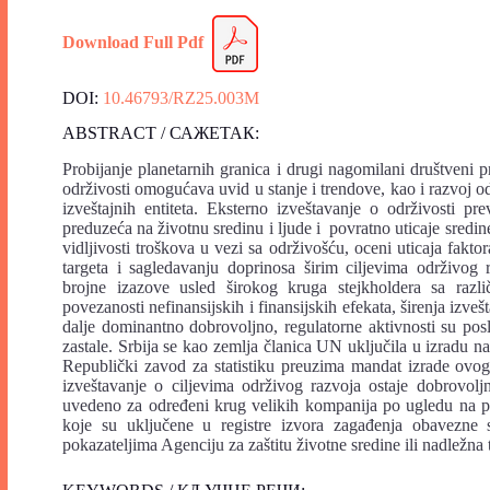
Download Full Pdf
DOI:
10.46793/RZ25.003M
ABSTRACT / САЖЕТАК:
Probijanje planetarnih granica i drugi nagomilani društveni 
održivosti omogućava uvid u stanje i trendove, kao i razvoj o
izveštajnih entiteta. Eksterno izveštavanje o održivosti pre
preduzeća na životnu sredinu i ljude i povratno uticaje sred
vidljivosti troškova u vezi sa održivošću, oceni uticaja faktor
targeta i sagledavanju doprinosa širim ciljevima održivog 
brojne izazove usled širokog kruga stejkholdera sa različ
povezanosti nefinansijskih i finansijskih efekata, širenja izve
dalje dominantno dobrovoljno, regulatorne aktivnosti su pos
zastale. Srbija se kao zemlja članica UN uključila u izradu n
Republički zavod za statistiku preuzima mandat izrade ovog
izveštavanje o ciljevima održivog razvoja ostaje dobrovolj
uvedeno za određeni krug velikih kompanija po ugledu na p
koje su uključene u registre izvora zagađenja obavezne 
pokazateljima Agenciju za zaštitu životne sredine ili nadležn