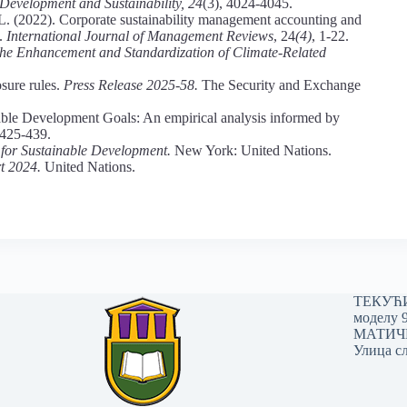
Development and Sustainability, 24
(3), 4024-4045.
R. L. (2022). Corporate sustainability management accounting and
w.
International Journal of Management Reviews
, 24
(4)
, 1-22.
he Enhancement and Standardization of Climate-Related
sure rules.
Press Release 2025-58.
The Security and Exchange
inable Development Goals: An empirical analysis informed by
 425-439.
for Sustainable Development.
New York: United Nations.
t 2024.
United Nations.
ТЕКУЋИ 
моделу 
МАТИЧНИ
Улица сл