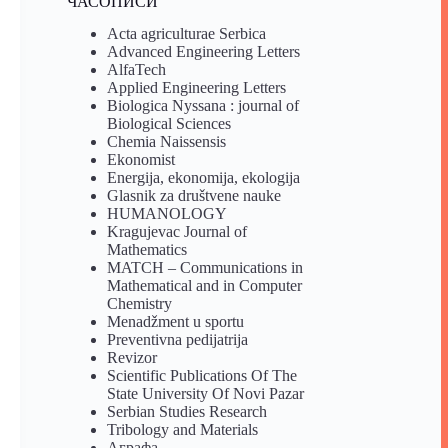
ЧАСОПИСИ
Acta agriculturae Serbica
Advanced Engineering Letters
AlfaTech
Applied Engineering Letters
Biologica Nyssana : journal of
Biological Sciences
Chemia Naissensis
Ekonomist
Energija, ekonomija, ekologija
Glasnik za društvene nauke
HUMANOLOGY
Kragujevac Journal of
Mathematics
MATCH – Communications in
Mathematical and in Computer
Chemistry
Menadžment u sportu
Preventivna pedijatrija
Revizor
Scientific Publications Of The
State University Of Novi Pazar
Serbian Studies Research
Tribology and Materials
Аграфа