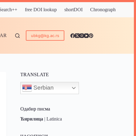
 Search++
free DOI lookup
shortDOI
Chronograph
DAR
ubkg@kg.ac.rs
TRANSLATE
Serbian
Одабир писма
Ћирилица
|
Latinica