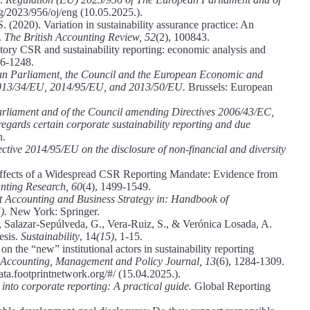
reg/2023/956/oj/eng (10.05.2025.).
(2020). Variation in sustainability assurance practice: An
.
The British Accounting Review, 52
(2), 100843.
tory CSR and sustainability reporting: economic analysis and
76-1248.
an Parliament, the Council and the European Economic and
 2013/34/EU, 2014/95/EU, and 2013/50/EU.
Brussels: European
Parliament and of the Council amending Directives 2006/43/EC,
ards certain corporate sustainability reporting and due
n.
ective 2014/95/EU on the disclosure of non-financial and diversity
 Effects of a Widespread CSR Reporting Mandate: Evidence from
nting Research, 60
(4), 1499-1549.
 Accounting and Business Strategy in: Handbook of
).
New York: Springer.
 Salazar-Sepúlveda, G., Vera-Ruiz, S., & Verónica Losada, A.
esis.
Sustainability
, 14
(15)
, 1-15.
the “new” institutional actors in sustainability reporting
y Accounting, Management and Policy Journal, 13
(6), 1284-1309.
ata.footprintnetwork.org/#/ (15.04.2025.).
into corporate reporting: A practical guide.
Global Reporting