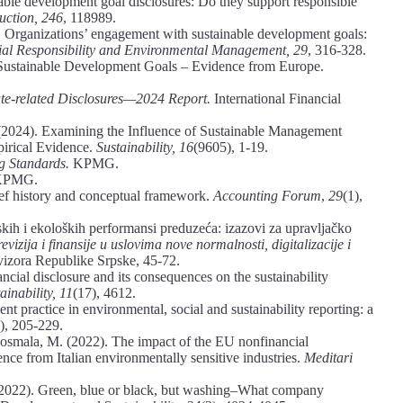
nable development goal disclosures: Do they support responsible
uction, 246
, 118989.
2). Organizations’ engagement with sustainable development goals:
ial Responsibility and Environmental Management, 29
, 316-328.
 Sustainable Development Goals – Evidence from Europe.
te-related Disclosures—2024 Report.
International Financial
 (2024). Examining the Influence of Sustainable Management
irical Evidence.
Sustainability, 16
(9605), 1-19.
ng Standards.
KPMG.
PMG.
ef history and conceptual framework.
Accounting Forum
,
29
(1),
ih i ekoloških performansi preduzeća: izazovi za upravljačko
vizija i finansije u uslovima nove normalnosti, digitalizacije i
vizora Republike Srpske, 45-72.
ial disclosure and its consequences on the sustainability
ainability, 11
(17), 4612.
 practice in environmental, social and sustainability reporting: a
), 205-229.
osmala, M. (2022). The impact of the EU nonfinancial
nce from Italian environmentally sensitive industries.
Meditari
(2022). Green, blue or black, but washing–What company