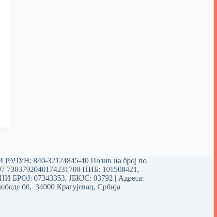
РАЧУН: 840-32124845-40 Позив на број по
97 7303792040174231700
ПИБ: 101508421,
 БРОЈ: 07343353, ЈБКЈС: 03792 | Aдреса:
ободе бб, 34000 Крагујевац, Србија