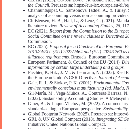
the Council
. Preuzeto sa: https://eur-lex.europa.eu/eli/
Channuntapipat, C., Samsonova-Taddei, A., & Turley, S. 
analysis of accounting versus non-accounting providers
Christensen, H. B., Hail, L., & Leuz, C. (2021). Manda
literature review.
Review of Accounting Studies, 26
, 11
EC (2021).
Rеport from the Commission to the Europe
Social Committee on the review clauses in Directives
Commission.
EC (2025).
Proposal for a Directive of the European 
2013/34/EU, (EU) 2022/2464 and (EU) 2024/1760 as reg
diligence requirements.
Brussels: European Commissio
European Parliament, & Council of the EU (2014).
Dir
information by certain large undertaking and groups.
Fiechter, P., Hitz, J.-M., & Lehmann, N. (2022). Real
the European Union’s CSR Directive.
Journal of Accou
Gale, R. J., & Stokoe, P. K. (2001).
Environmental Cost
environmentally eonscious manufaeturing (ed. Madu, N
Gil-Marín, M., Vega-Muñoz, A., Contreras-Barraza, N.,
(2022). Sustainability Accounting Studies: A Metasynth
Giner, B., & Luque-Vílchez, M. (2022). A commentary on 
standard-setting: a European perspective.
Sustainabilit
Global Footprint Network (2025). Preuzeto sa: https://d
GRI, & UN Global Compact (2018).
Integrating SDGs 
Initiative; United Nations Global Compact.