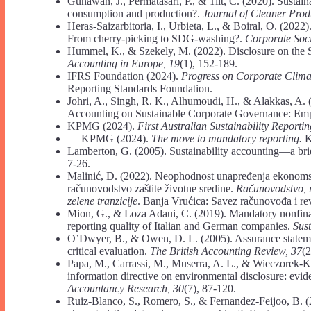
Gunawan, J., Permatasari, P., & Tilt, C. (2020). Sustai
consumption and production?.
Journal of Cleaner Prod
Heras-Saizarbitoria, I., Urbieta, L., & Boiral, O. (202
From cherry-picking to SDG-washing?.
Corporate Soc
Hummel, K., & Szekely, M. (2022). Disclosure on the
Accounting in Europe, 19
(1), 152-189.
IFRS Foundation (2024).
Progress on Corporate Clima
Reporting Standards Foundation.
Johri, A., Singh, R. K., Alhumoudi, H., & Alakkas, A.
Accounting on Sustainable Corporate Governance: Emp
KPMG (2024).
First Australian Sustainability Reporti
KPMG (2024).
The move to mandatory reporting.
K
Lamberton, G. (2005). Sustainability accounting—a bri
7-26.
Malinić, D. (2022). Neophodnost unapređenja ekonomsk
računovodstvo zaštite životne sredine.
Računovodstvo, re
zelene tranzicije
. Banja Vrućica: Savez računovođa i re
Mion, G., & Loza Adaui, C. (2019). Mandatory nonfinanc
reporting quality of Italian and German companies.
Sust
O’Dwyer, B., & Owen, D. L. (2005). Assurance statement
critical evaluation.
The British Accounting Review, 37
(2
Papa, M., Carrassi, M., Muserra, A. L., & Wieczorek-K
information directive on environmental disclosure: evide
Accountancy Research, 30
(7), 87-120.
Ruiz-Blanco, S., Romero, S., & Fernandez-Feijoo, B. 