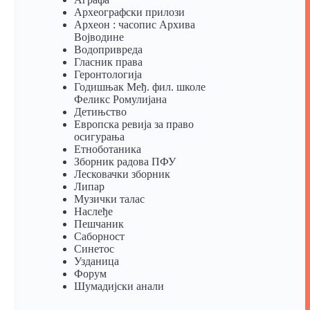
Археографски прилози
Археон : часопис Архива
Војводине
Водопривреда
Гласник права
Геронтологија
Годишњак Међ. фил. школе
Феликс Ромулијана
Детињство
Европска ревија за право
осигурања
Eтноботаника
Зборник радова ПФУ
Лесковачки зборник
Липар
Музички талас
Наслеђе
Пешчаник
Саборност
Синетос
Узданица
Форум
Шумадијски анали