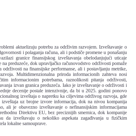
problemi aktuelizuju potrebu za održivim razvojem. Izveštavanje o
dgovornosti i polaganja računa, ali i podstiče promene u ponašanju
vazilazi granice finansijskog izveštavanja obelodanjujući uticaje
ine na preduzeće, dok upravljačko računovodstvo održivosti pomaže
a održivosti na finansijske performanse, ali i postavljanju metrike,
razvoja. Multidimenzionalna priroda informacionih zahteva nosi
itim informacionim potrebama, raznolikosti pitanja održivosti,
štavanja izvan granica preduzeća. Iako je izveštavanje o održivosti i
lednje decenije postale intenzivnije, da bi u 2025. godini ponovo
acionalnog izveštaja o napretku ka ciljevima održivog razvoja, gde
 izveštaja uz brojne izvore informacija, dok na nivou kompanija
no, ali je obavezno izveštavanje o nefinansijskim informacijama
rethodnu Direktivu EU, bez preciznijih smernica, dok kompanije
su da izveštavaju o nekoliko aspekata zagađivanja u fizičkim
a tela lokalne samouprave.