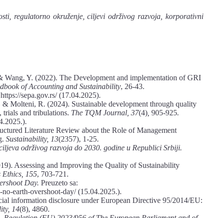
ti, regulatorno okruženje, ciljevi održivog razvoja, korporativni
, & Wang, Y. (2022). The Development and implementation of GRI
book of Accounting and Sustainability
, 26-43.
https://sepa.gov.rs/ (17.04.2025).
., & Molteni, R. (2024). Sustainable development through quality
trials and tribulations.
The TQM Journal, 37
(4)
,
905-925
.
4.2025.).
tructured Literature Review about the Role of Management
g.
Sustainability, 13
(2357), 1-25.
 ciljeva održivog razvoja do 2030. godine u Republici Srbiji.
019). Assessing and Improving the Quality of Sustainability
 Ethics, 155
, 703-721.
vershoot Day.
Preuzeto sa:
h-no-earth-overshoot-day/ (15.04.2025.).
ial information disclosure under European Directive 95/2014/EU:
ity, 14
(8), 4860.
.
Regulation (EU) 2023/956 of The European Parliament and of