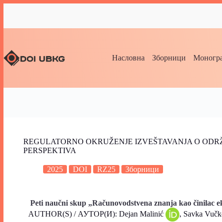
Насловна
Зборници
Моногра
REGULATORNO OKRUŽENJE IZVEŠTAVANJA O ODRŽI
PERSPEKTIVA
2025
DOI
RZ25
Зборници
Peti naučni skup „Računovodstvena znanja kao činilac e
AUTHOR(S) / АУТОР(И): Dejan Malinić
, Savka Vučk