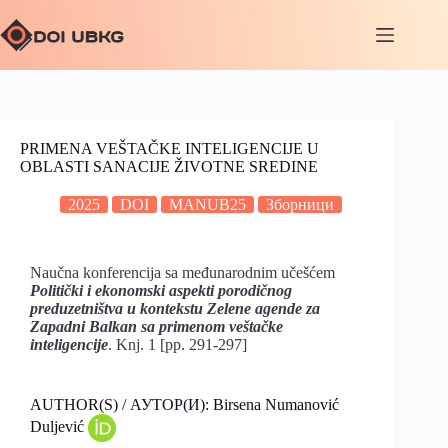
PRIMENA VEŠTAČKE INTELIGENCIJE U
OBLASTI SANACIJE ŽIVOTNE SREDINE
2025
DOI
MANUB25
Зборници
Naučna konferencija sa međunarodnim učešćem
Politički i ekonomski aspekti porodičnog
preduzetništva u kontekstu Zelene agende za
Zapadni Balkan sa primenom veštačke
inteligencije
. Knj. 1 [pp. 291-297]
AUTHOR(S) / АУТОР(И): Birsena Numanović
Duljević