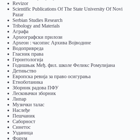
Revizor
Scientific Publications Of The State University Of Novi
Pazar
Serbian Studies Research
Tribology and Materials
Аграфа
Археографски прилози
Археон : часопис Архива Војводине
Водопривреда
Гласник права
Геронтологија
Годишњак Међ. фил. школе Феликс Ромулијана
Детињство
Европска ревија за право осигурања
Eтноботаника
Зборник радова ПФУ
Лесковачки зборник
Липар
Музички талас
Наслеђе
Пешчаник
Саборност
Синетос
Узданица
Форум