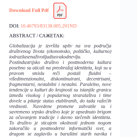
Download Full Pdf
DOI:
10.46793/83138.005.291ND
ABSTRACT / САЖЕТАК:
Globalizacija je izvršila upliv na sva područja
društvenog života (ekonomsko, političko, kulturno)
iodrazilasenaživotljudiusvakodnevlju.
Postindustrijsko društvo i postmoderna kultura
posebno su uticali na preobražaj identiteta, koji su u
pravom smislu reči postali fluidni –
višedimenzionalni, diskontinuirani, decentrisani,
fragmentarni, nestabilni i nestalni. Paralelno, nove
tendencije u kulturi do krajnosti su istanjile granicu
između visokog i popularnog stvaralaštva i time
dovele u pitanje status etabliranih, do tada važećih
vrednosti. Navedene promene zahvatile su i
savremeno srpsko društvo koje je opsednuto brigom
za očuvanjem tradicije i davno stečenih identiteta.
To društvo je sticajem okolnosti jednom nogom
zakoračilo u postmoderni informatički svet, a
drugom se zaglavilo u baruštini starih navika i