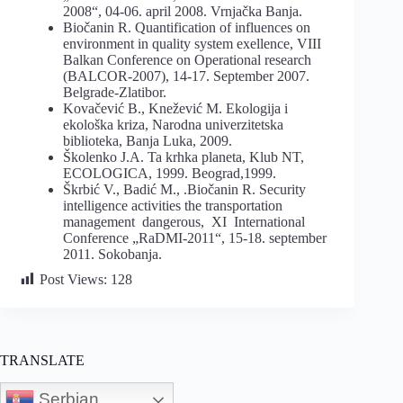
2008“, 04-06. april 2008. Vrnjačka Banja.
Biočanin R. Quantification of influences on
environment in quality system exellence, VIII
Balkan Conference on Operational research
(BALCOR-2007), 14-17. September 2007.
Belgrade-Zlatibor.
Kovačević B., Knežević M. Ekologija i
ekološka kriza, Narodna univerzitetska
biblioteka, Banja Luka, 2009.
Školenko J.A. Ta krhka planeta, Klub NT,
ECOLOGICA, 1999. Beograd,1999.
Škrbić V., Badić M., .Biočanin R. Security
intelligence activities the transportation
management dangerous, XI International
Conference „RaDMI-2011“, 15-18. september
2011. Sokobanja.
Post Views:
128
TRANSLATE
Serbian