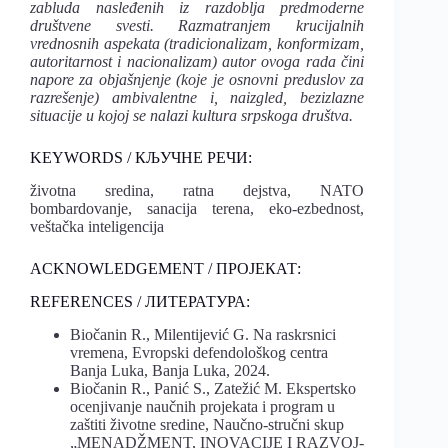
zabluda nasleđenih iz razdoblja predmoderne
društvene svesti. Razmatranjem krucijalnih
vrednosnih aspekata (tradicionalizam, konformizam,
autoritarnost i nacionalizam) autor ovoga rada čini
napore za objašnjenje (koje je osnovni preduslov za
razrešenje) ambivalentne i, naizgled, bezizlazne
situacije u kojoj se nalazi kultura srpskoga društva.
KEYWORDS / КЉУЧНЕ РЕЧИ:
životna sredina, ratna dejstva, NATO
bombardovanje, sanacija terena, eko-ezbednost,
veštačka inteligencija
ACKNOWLEDGEMENT / ПРОЈЕКАТ:
REFERENCES / ЛИТЕРАТУРА:
Biočanin R., Milentijević G. Na raskrsnici
vremena, Evropski defendološkog centra
Banja Luka, Banja Luka, 2024.
Biočanin R., Panić S., Zatežić M. Ekspertsko
ocenjivanje naučnih projekata i program u
zaštiti životne sredine, Naučno-stručni skup
„MENADŽMENT, INOVACIJE I RAZVOJ-