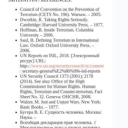
Council of Convention on the Prevention of
Terrorism (CETS No. 196). Warsaw. – 2005.
Dworkin, R. Taking Rights Seriously.
Cambridge: Harvard University Press. – 1977.
Hoffman, B. Inside Terrorism. Columbia
University – 2006.
Saul, B. Defining Terrorism in International
Law. Oxford: Oxford University Press. –
2006.
UN Reports on ISIL, 2018. [Электронный
ресурс] URL:
http
s://www.un.org/securitycouncil/ctc/content
/
secretary-general%E2%80%99s-isil-reports
UN Security Council 1373 (2001); 2178
(2014). See also: Office of the High
Commissioner for Human Rights. Human
Rights, Terrorism and Counter-terrorism, Fact
Sheet No. 32. Geneva: OHCHR, 2008.
Walzer, M. Just and Unjust Wars. New York:
Basic Books. – 1977.
Бугера В. Е. Сущность человека. Москва:
Наука. –
Всеобщая декларация прав человека. //
Международные акты о правах человека.