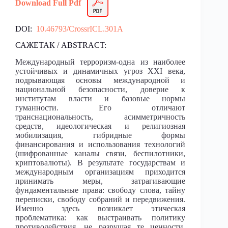
Download Full Pdf
DOI:
10.46793/CrossrICL.301A
САЖЕТАК / ABSTRACT:
Международный терроризм-одна из наиболее
устойчивых и динамичных угроз XXI века,
подрывающая основы международной и
национальной безопасности, доверие к
институтам власти и базовые нормы
гуманности. Его отличают
транснациональность, асимметричность
средств, идеологическая и религиозная
мобилизация, гибридные формы
финансирования и использования технологий
(шифрованные каналы связи, беспилотники,
криптовалюты). В результате государствам и
международным организациям приходится
принимать меры, затрагивающие
фундаментальные права: свободу слова, тайну
переписки, свободу собраний и передвижения.
Именно здесь возникает этическая
проблематика: как выстраивать политику
противодействия, не разрушая те ценности,