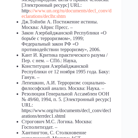
[Электронный ресурс] URL:
http
s://www.un.org/ru/documents/decl_conv/d
eclarations/declhr.shtm
Дж.Тойнби А. Постижение истины.
Москва: Айрис Пресс. –
Закон Азербайджанской Республики «О
борьбе с терроризмом», 1999;
Федеральный закон РФ «О
противодействии терроризму», 2006.
Кант И. Критика практического разума /
Пер. с нем. – СПб.: Наука,
Конституция Азербайджанской
Республики от 12 ноября 1995 года. Баку:
Ганун. –
Лепешкин, А.И. Терроризм: социально-
философский анализ. Москва: Наука. –
Резолюция Генеральной Ассамблеи ООН
№ 49/60, 1994, п. 5. [Электронный ресурс]
URL:
https://www.org/ru/documents/decl_conv/decl
arations/terrdec1.shtml
Строгович М.С. Логика. Москва:
Госполитиздат. –
Хантингтон, С. Столкновение