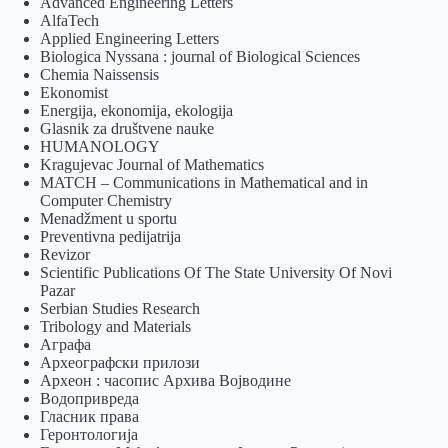
Advanced Engineering Letters
AlfaTech
Applied Engineering Letters
Biologica Nyssana : journal of Biological Sciences
Chemia Naissensis
Ekonomist
Energija, ekonomija, ekologija
Glasnik za društvene nauke
HUMANOLOGY
Kragujevac Journal of Mathematics
MATCH – Communications in Mathematical and in
Computer Chemistry
Menadžment u sportu
Preventivna pedijatrija
Revizor
Scientific Publications Of The State University Of Novi
Pazar
Serbian Studies Research
Tribology and Materials
Аграфа
Археографски прилози
Археон : часопис Архива Војводине
Водопривреда
Гласник права
Геронтологија