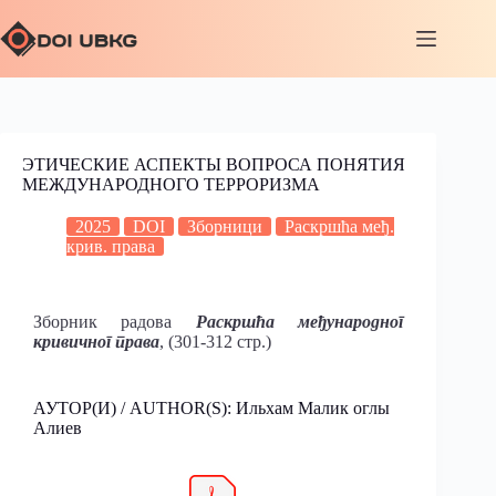
ЭТИЧЕСКИЕ АСПЕКТЫ ВОПРОСА ПОНЯТИЯ
МЕЖДУНАРОДНОГО ТЕРРОРИЗМА
2025
DOI
Зборници
Раскршћа међ.
крив. права
Зборник радова
Раскршћа међународног
кривичног права
, (301-312 стр.)
АУТОР(И) / AUTHOR(S): Ильхам Малик оглы
Алиев