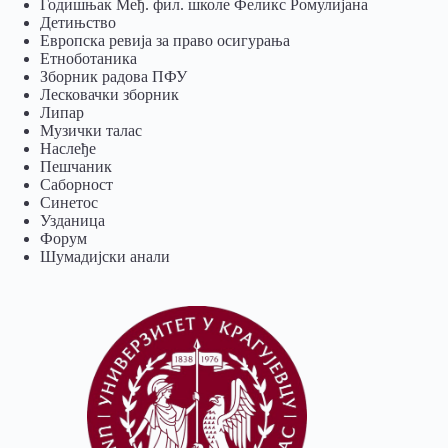
Годишњак Међ. фил. школе Феликс Ромулијана
Детињство
Европска ревија за право осигурања
Eтноботаника
Зборник радова ПФУ
Лесковачки зборник
Липар
Музички талас
Наслеђе
Пешчаник
Саборност
Синетос
Узданица
Форум
Шумадијски анали