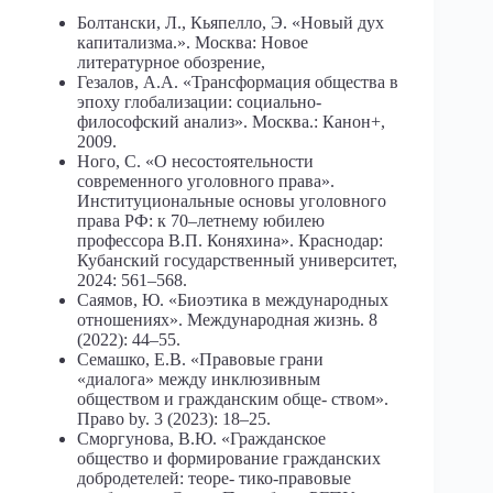
Болтански, Л., Кьяпелло, Э. «Новый дух
капитализма.». Москва: Новое
литературное обозрение,
Гезалов, А.А. «Трансформация общества в
эпоху глобализации: социально-
философский анализ». Москва.: Канон+,
2009.
Ного, С. «О несостоятельности
современного уголовного права».
Институциональные основы уголовного
права РФ: к 70–летнему юбилею
профессора В.П. Коняхина». Краснодар:
Кубанский государственный университет,
2024: 561–568.
Саямов, Ю. «Биоэтика в международных
отношениях». Международная жизнь. 8
(2022): 44–55.
Семашко, Е.В. «Правовые грани
«диалога» между инклюзивным
обществом и гражданским обще- ством».
Право by. 3 (2023): 18–25.
Сморгунова, В.Ю. «Гражданское
общество и формирование гражданских
добродетелей: теоре- тико-правовые