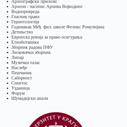
Археографски прилози
Археон : часопис Архива Војводине
Водопривреда
Гласник права
Геронтологија
Годишњак Међ. фил. школе Феликс Ромулијана
Детињство
Европска ревија за право осигурања
Eтноботаника
Зборник радова ПФУ
Лесковачки зборник
Липар
Музички талас
Наслеђе
Пешчаник
Саборност
Синетос
Узданица
Форум
Шумадијски анали