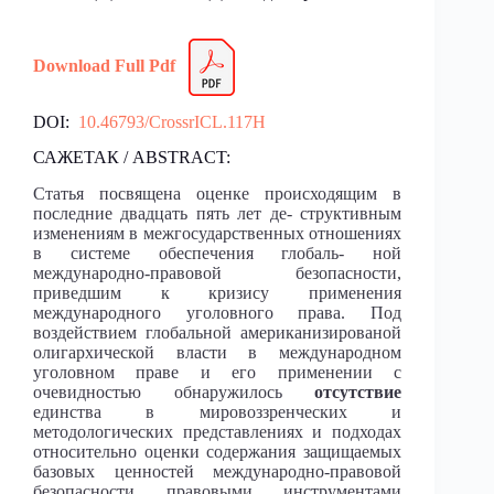
Download Full Pdf
DOI:
10.46793/CrossrICL.117H
САЖЕТАК / ABSTRACT:
Статья посвящена оценке происходящим в
последние двадцать пять лет де- структивным
изменениям в межгосударственных отношениях
в системе обеспечения глобаль- ной
международно-правовой безопасности,
приведшим к кризису применения
международного уголовного права. Под
воздействием глобальной американизированой
олигархической власти в международном
уголовном праве и его применении с
очевидностью обнаружилось
отсутствие
единства в мировоззренческих и
методологических представлениях и подходах
относительно оценки содержания защищаемых
базовых ценностей международно-правовой
безопасности правовыми инструментами