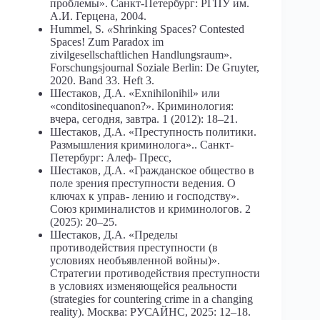
проблемы». Санкт-Петербург: РГПУ им.
А.И. Герцена, 2004.
Hummel, S
. «
Shrinking Spaces? Contested
Spaces! Zum Paradox im
zivilgesellschaftlichen Handlungsraum».
Forschungsjournal Soziale Berlin: De Gruyter,
2020. Band 33. Heft 3.
Шестаков, Д.А. «Exnihilonihil» или
«conditosinequanon?». Криминология:
вчера, сегодня, завтра. 1 (2012): 18–21.
Шестаков, Д.А. «Преступность политики.
Размышления криминолога».. Санкт-
Петербург: Алеф- Пресс,
Шестаков, Д.А. «Гражданское общество в
поле зрения преступности ведения. О
ключах к управ- лению и господству».
Союз криминалистов и криминологов. 2
(2025): 20–25.
Шестаков, Д.А. «Пределы
противодействия преступности (в
условиях необъявленной войны)».
Стратегии противодействия преступности
в условиях изменяющейся реальности
(strategies for countering crime in a changing
reality). Москва: РУСАЙНС, 2025: 12–18.