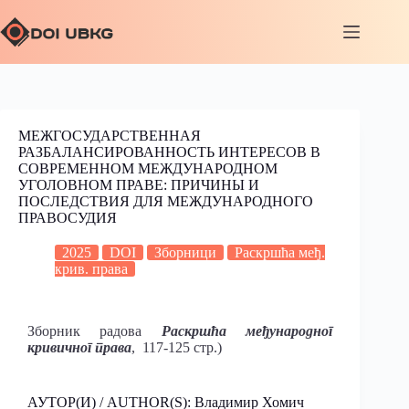
МЕЖГОСУДАРСТВЕННАЯ
РАЗБАЛАНСИРОВАННОСТЬ ИНТЕРЕСОВ В
СОВРЕМЕННОМ МЕЖДУНАРОДНОМ
УГОЛОВНОМ ПРАВЕ: ПРИЧИНЫ И
ПОСЛЕДСТВИЯ ДЛЯ МЕЖДУНАРОДНОГО
ПРАВОСУДИЯ
2025
DOI
Зборници
Раскршћа међ.
крив. права
Зборник радова
Раскршћа међународног
кривичног права
, 117-125 стр.)
АУТОР(И) / AUTHOR(S): Владимир Хомич