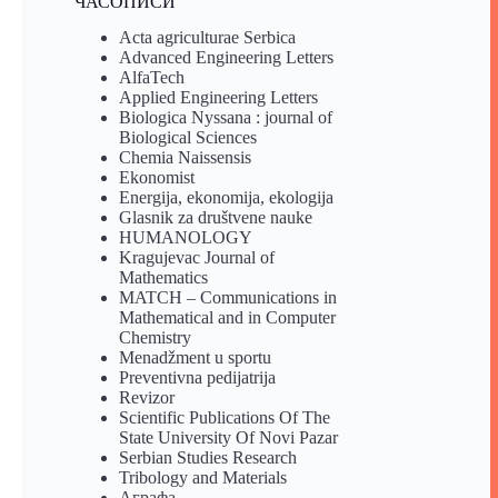
ЧАСОПИСИ
Acta agriculturae Serbica
Advanced Engineering Letters
AlfaTech
Applied Engineering Letters
Biologica Nyssana : journal of
Biological Sciences
Chemia Naissensis
Ekonomist
Energija, ekonomija, ekologija
Glasnik za društvene nauke
HUMANOLOGY
Kragujevac Journal of
Mathematics
MATCH – Communications in
Mathematical and in Computer
Chemistry
Menadžment u sportu
Preventivna pedijatrija
Revizor
Scientific Publications Of The
State University Of Novi Pazar
Serbian Studies Research
Tribology and Materials
Аграфа