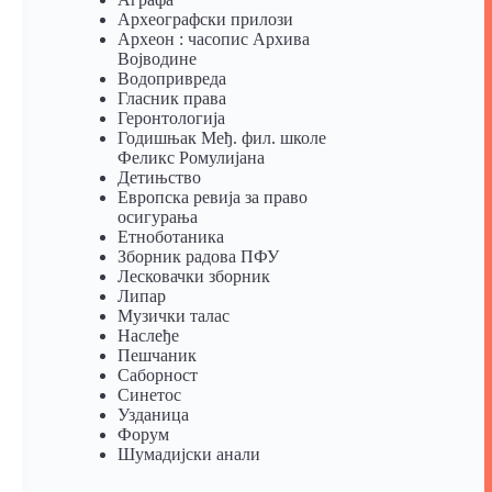
Археографски прилози
Археон : часопис Архива
Војводине
Водопривреда
Гласник права
Геронтологија
Годишњак Међ. фил. школе
Феликс Ромулијана
Детињство
Европска ревија за право
осигурања
Eтноботаника
Зборник радова ПФУ
Лесковачки зборник
Липар
Музички талас
Наслеђе
Пешчаник
Саборност
Синетос
Узданица
Форум
Шумадијски анали