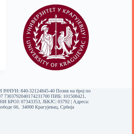
РАЧУН: 840-32124845-40 Позив на број по
97 7303792040174231700
ПИБ: 101508421,
 БРОЈ: 07343353, ЈБКЈС: 03792 | Aдреса:
ободе бб, 34000 Крагујевац, Србија