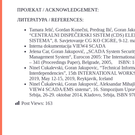
ПРОЈЕКАТ / ACKNOWLEDGEMENT:
ЛИТЕРАТУРА / REFERENCES:
Tamara Jelić, Gordan Konečni, Predrag Ilić, Goran Jak
“CENTRALNI DISPEČERSKI SISTEM (CDS) EL
SISTEMA”, 8. Savjetovanje CG KO CIGRE, 9-12. maj
Interna dokumentacija VIEW4 SCADA
Jelena Car, Goran Jakupović, „SCADA System Security 
Management System“, Eurocon 2005: The International 
– 341 (Proceedings Paper), Belgrade, 2005, ISBN
Ninel Cukalevski, Goran Jakupovic, “Technical Infor
Interdependencies”, 15th INTERNATIONAL 
2019, May 12-15, 2019, Reykjavik, Iceland
Ninel Čukalevski, Goran Jakupović, Aleksandar Mihajlo
VIEW4 SCADA/EMS sistema“, 16. Simpozijum Upravlj
Srbija, 26-29. oktobar 2014, Kladovo, Srbija, ISBN 9
Post Views:
163