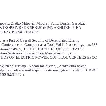
upović, Zlatko Mitrović, Miodrag Vulić, Dragan Surudžić,
EKTROPRIVREDE SRBIJE (EPS): ARHITEKTURA
 2023, Budva, Crna Gora
as a Part of Overall Security of Deregulated Energy
Conference on Computer as a Tool, Vol 1, Proceedings, str. 338
: 1-4244-0049-X, DOI: 10.1109/EURCON.2005.1629930
mation Systems and Generation Management System
WORKSHOP ON ELECTRIC POWER CONTROL CENTERS EPCC-
v, Nada Turudija, Slađan Janićijević, „Arhitektura novog
anje i Telekomunikacije u Elektroenergetskom sistemu CIGRE
78-86-82317-75-3