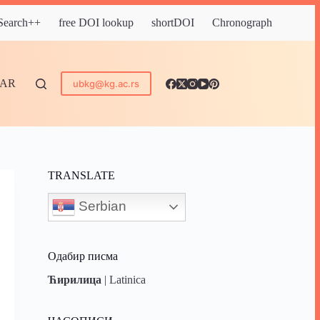
 Search++
free DOI lookup
shortDOI
Chronograph
DAR
ubkg@kg.ac.rs
TRANSLATE
Serbian
Одабир писма
Ћирилица
|
Latinica