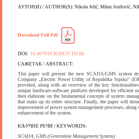
АУТОР(И) / AUTHOR(S): Nikola Jelić, Milan Josifović, Nik
Download Full Pdf
DOI:
10.46793/CIGRE37.D2.06
САЖЕТАК / ABSTRACT:
This paper will present the new SCADA/GMS system dev
Company „Electric Power Utility of Republika Srpska“ (ERS) 
provided, along with an overview of the key functionaliti
unique hardware-software platform developed for efficient 
then elaborate on the fundamental concepts of system manag
that make up its entire structure. Finally, the paper will de
improvement of power system management processes, along wit
enhancement of the system.
КЉУЧНЕ РЕЧИ / KEYWORDS:
SCADA, GMS (Generation Management System)