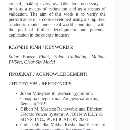
crucial, making every available tool necessary —
both as a means of estimation and as a means of
validation. The aim of this work is to verify the
performance of a code developed using a simplified
academic model under real-world conditions, with
the goal of further development and potential
application in the energy industry.
КЉУЧНЕ РЕЧИ / KEYWORDS:
Solar Power Plant, Solar Iradiation, Matlab,
PVSyst, Clear Sky Model
ПРОЈЕКАТ / ACKNOWLEDGEMENT:
ЛИТЕРАТУРА / REFERENCES:
Јован Микуловић, Жељко Ђуришић;
Соларна енергетика; Академска мисао,
Београд 2019.
Gilbert M. Masters; Renewable and Efﬁcient
Electric Power Systems; A JOHN WILEY &
SONS, INC., PUBLICATION 2004
Gulnar Mehdia, Mikhal Roshchina; Electricity
consumption constraints for smart-home