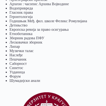
Археон : часопис Архива Војводине
Водопривреда
Гласник права
Геронтологија
Годишњак Међ. фил. школе Феликс Ромулијана
Детињство
Европска ревија за право осигурања
Eтноботаника
Зборник радова ПФУ
Лесковачки зборник
Липар
Музички талас
Наслеђе
Пешчаник
Саборност
Синетос
Узданица
Форум
Шумадијски анали