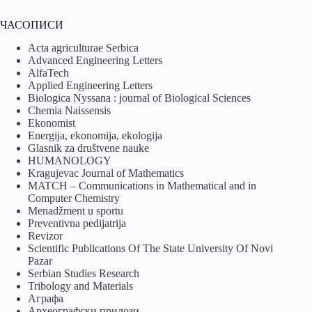
ЧАСОПИСИ
Acta agriculturae Serbica
Advanced Engineering Letters
AlfaTech
Applied Engineering Letters
Biologica Nyssana : journal of Biological Sciences
Chemia Naissensis
Ekonomist
Energija, ekonomija, ekologija
Glasnik za društvene nauke
HUMANOLOGY
Kragujevac Journal of Mathematics
MATCH – Communications in Mathematical and in
Computer Chemistry
Menadžment u sportu
Preventivna pedijatrija
Revizor
Scientific Publications Of The State University Of Novi
Pazar
Serbian Studies Research
Tribology and Materials
Аграфа
Археографски прилози