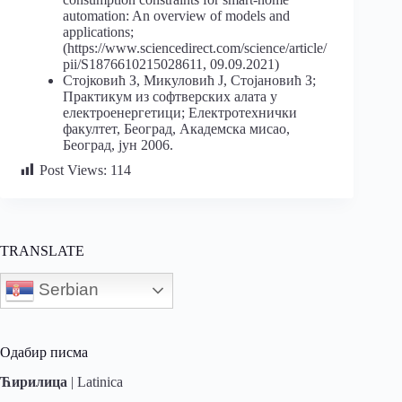
automation: An overview of models and
applications;
(https://www.sciencedirect.com/science/article/
pii/S1876610215028611, 09.09.2021)
Стојковић З, Микуловић Ј, Стојановић З;
Практикум из софтверских алата у
електроенергетици; Електротехнички
факултет, Београд, Академска мисао,
Београд, јун 2006.
Post Views:
114
TRANSLATE
Serbian
Одабир писма
Ћирилица
|
Latinica