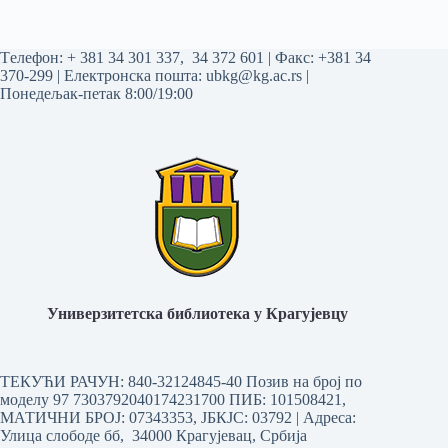
Tелефон:
+ 381 34 301 337
,
34 372 601
| Факс: +381 34
370-299 | Електронска пошта:
ubkg@kg.ac.rs
|
Понедељак-петак 8:00/19:00
Универзитетска библиотека у Крагујевцу
ТЕКУЋИ РАЧУН: 840-32124845-40 Позив на број по
моделу 97 7303792040174231700
ПИБ: 101508421,
МАТИЧНИ БРОЈ: 07343353, ЈБКЈС: 03792 | Aдреса:
Улица слободе бб, 34000 Крагујевац, Србија