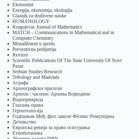
Ekonomist
Energija, ekonomija, ekologija
Glasnik za društvene nauke
HUMANOLOGY
Kragujevac Journal of Mathematics
MATCH – Communications in Mathematical and in
Computer Chemistry
Menadžment u sportu
Preventivna pedijatrija
Revizor
Scientific Publications Of The State University Of Novi
Pazar
Serbian Studies Research
Tribology and Materials
Аграфа
Археографски прилози
Археон : часопис Архива Војводине
Водопривреда
Гласник права
Геронтологија
Годишњак Међ. фил. школе Феликс Ромулијана
Детињство
Европска ревија за право осигурања
Eтноботаника
Зборник радова ПФУ