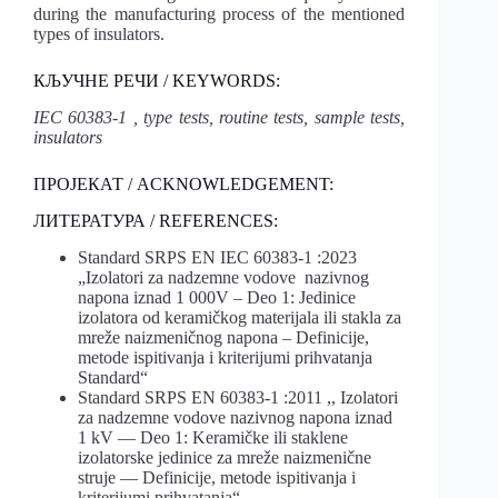
during the manufacturing process of the mentioned
types of insulators.
КЉУЧНЕ РЕЧИ / KEYWORDS:
IEC 60383-1 , type tests, routine tests, sample tests,
insulators
ПРОЈЕКАТ / ACKNOWLEDGEMENT:
ЛИТЕРАТУРА / REFERENCES:
Standard SRPS EN IEC 60383-1 :2023
„Izolatori za nadzemne vodove nazivnog
napona iznad 1 000V – Deo 1: Jedinice
izolatora od keramičkog materijala ili stakla za
mreže naizmeničnog napona – Definicije,
metode ispitivanja i kriterijumi prihvatanja
Standard“
Standard SRPS EN 60383-1 :2011 ,, Izolatori
za nadzemne vodove nazivnog napona iznad
1 kV — Deo 1: Keramičke ili staklene
izolatorske jedinice za mreže naizmenične
struje — Definicije, metode ispitivanja i
kriterijumi prihvatanja“