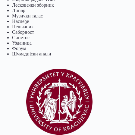
Лесковачки зборник
Липар
Музички талас
Наслеђе
Пешчаник
Саборност
Синетос
Узданица
Форум
Шумадијски анали